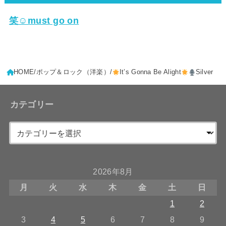
笑☺must go on
HOME
ポップ＆ロック（洋楽）
It’s Gonna Be Alight
Silver
カテゴリー
2026年8月
月
火
水
木
金
土
日
1
2
3
4
5
6
7
8
9