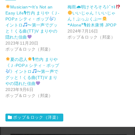
Musician〜It’s Not an
梅雨🌧明けそろそろｼﾞｬﾈ
Easy Life🎙竹内 まりや《Ｊ-
いいじゃん！いいじゃ
POP♬シティ・ポップ
》
ん！ぷっぷくぷー
イントロ
〜第一声でグッ
❝Alone❞🎙鈴木康博 JPOP
と！くる曲(TT)V まりやの
2024年7月16日
隠れた佳曲
ポップ＆ロック（邦楽）
2023年11月20日
ポップ＆ロック（邦楽）
夏の恋人
🎙竹内 まりや
《Ｊ-POP♬シティ・ポップ
》イントロ
〜第一声で
グッと！くる曲(TT)V まり
やの隠れた佳曲
2023年9月6日
ポップ＆ロック（邦楽）
ポップ＆ロック（洋楽）