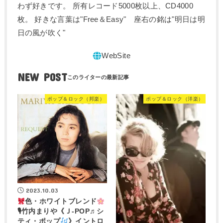
わず好きです。 所有レコード5000枚以上、CD4000
枚。 好きな言葉は"Free＆Easy" 座右の銘は"明日は明
日の風が吹く"
NEW POST
ポップ＆ロック（邦楽）
ポップ＆ロック（洋楽）
2023.10.03
色・ホワイトブレンド
🎙竹内まりや《Ｊ-POP♬シ
ティ・ポップ
》イントロ