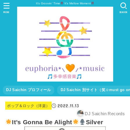
It's Groovin' Time
It's Mellow Moment
MENU
SEARCH
DJ Saichin プロフィール
DJ Saichin 別サイト（笑☺must go
2022.11.13
ポップ＆ロック（洋楽）
DJ Saichin Records
It’s Gonna Be Alight
Silver