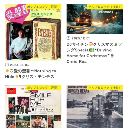
ポップ＆ロック（洋楽）
ポップ＆ロック（洋楽）
2025.12.01
DJサイチン
クリスマス
ソ
ングSpecial
❝Driving
Home for Christmas❞
Chris Rea
2023.03.03
♡愛の聖書〜Nothing to
Hide
🎙クリス・モンテス
ポップ＆ロック（洋楽）
ポップ＆ロック（洋楽）