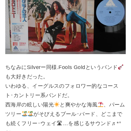
ちなみにSilverー同様.Fools Goldというバンド
も大好きだった。
いわゆる、イーグルスのフォロワー的なコース
ト･カントリー系バンドだ。
西海岸の眩しい陽光
と爽やかな海風
、パーム
ツリー
がそびえるブール･バード、どこまで
も続くフリー･ウェイ🛣…を感じるサウンド♬*°