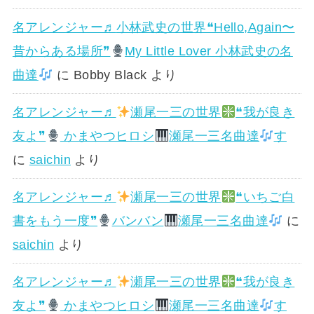
名アレンジャー♬
小林武史の世界❝Hello,Again〜
昔からある場所❞
My Little Lover 小林武史の名
曲達
に
Bobby Black
より
名アレンジャー♬
瀬尾一三の世界
❝我が良き
友よ❞
かまやつヒロシ
瀬尾一三名曲達
す
に
saichin
より
名アレンジャー♬
瀬尾一三の世界
❝いちご白
書をもう一度❞
バンバン
瀬尾一三名曲達
に
saichin
より
名アレンジャー♬
瀬尾一三の世界
❝我が良き
友よ❞
かまやつヒロシ
瀬尾一三名曲達
す