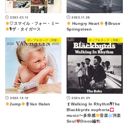
2023.03.13
2022.11.28
♡スマイル・フォー・ミー
Hungry Heart
Bruce
🎙ザ・タイガース
Springsteen
ポップ＆ロック（洋楽）
ポップ＆ロック（洋楽）
2022.12.12
2024.01.29
Jump
Van Halen
Walking In Rhythm🎙The
Blackbyrds euphoria
music〜多幸感
音楽
洋楽
Soul
Disco編