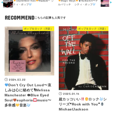
September Kiss
🎙稲垣潤一 シ
Magic Ways
Nulbarich〜ナ
ティ・ポップ
ルバリッチ シティ・ポップ
RECOMMEND
ポップ＆ロック（洋楽）
ポップ＆ロック（洋楽）
2024.03.22
Don’t Cry Out Loud〜哀
しみは心に秘めて🎙Melissa
2025.01.14
Manchester 👁Blue Eyed
超カッコいい
ロック
シ
Soul
euphoria
music〜
リーズ❝Rock with You❞
多幸感
音楽
MichaelJackson