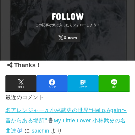
FOLLOW
Thanks！
ポスト
シェア
はてブ
送る
最近のコメント
名アレンジャー♬
小林武史の世界❝Hello,Again〜
昔からある場所❞
My Little Lover 小林武史の名
曲達
に
saichin
より