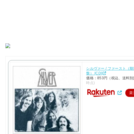
シルヴァー / ファースト（
盤） [CD]
価格：853円（税込、送料別
時点)
楽