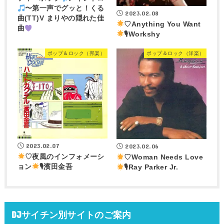
〜第一声でグッと！くる
2023.02.08
曲(TT)V まりやの隠れた佳
♡Anything You Want
曲
🎙Workshy
ポップ＆ロック（邦楽）
ポップ＆ロック（洋楽）
2023.02.07
2023.02.06
♡夜風のインフォメーシ
♡Woman Needs Love
ョン
🎙濱田金吾
🎙Ray Parker Jr.
DJサイチン別サイトのご案内