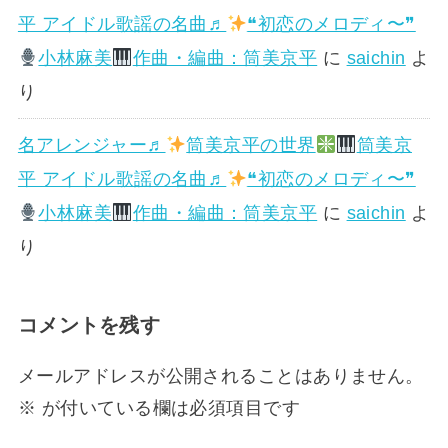
平 アイドル歌謡の名曲♬
❝初恋のメロディ〜❞
小林麻美
作曲・編曲：筒美京平
に
saichin
よ
り
名アレンジャー♬
筒美京平の世界
筒美京
平 アイドル歌謡の名曲♬
❝初恋のメロディ〜❞
小林麻美
作曲・編曲：筒美京平
に
saichin
よ
り
コメントを残す
メールアドレスが公開されることはありません。
※
が付いている欄は必須項目です