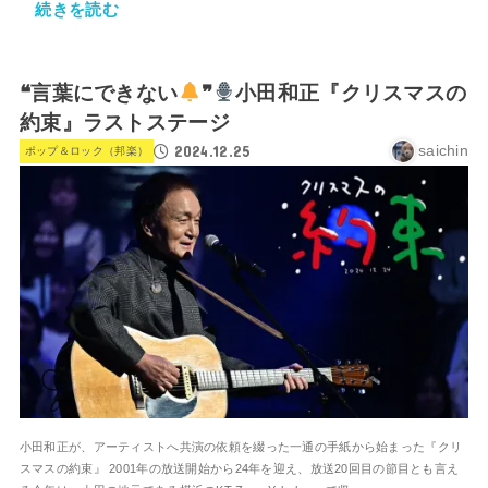
続きを読む
❝言葉にできない
❞
小田和正『クリスマスの
約束』ラストステージ
2024.12.25
saichin
ポップ＆ロック（邦楽）
小田和正が、アーティストへ共演の依頼を綴った一通の手紙から始まった『クリ
スマスの約束』 2001年の放送開始から24年を迎え、放送20回目の節目とも言え