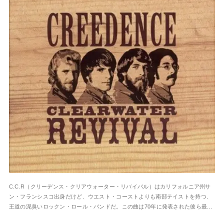
C.C.R（クリーデンス・クリアウォーター・リバイバル）はカリフォルニア州サ
ン・フランシスコ出身だけど、ウエスト・コーストよりも南部テイストを持つ、
王道の泥臭いロックン・ロール・バンドだ。この曲は70年に発表された彼ら最...