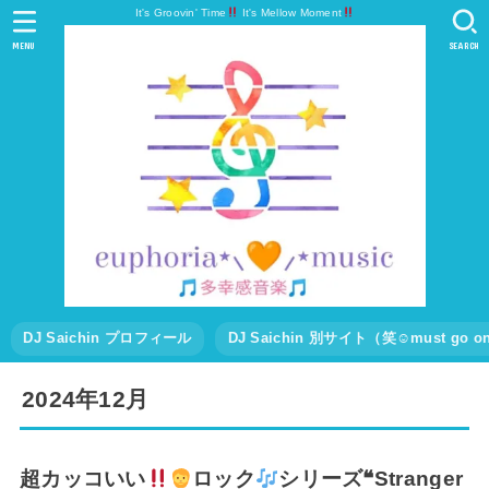
It's Groovin' Time
It's Mellow Moment
MENU
SEARCH
DJ Saichin プロフィール
DJ Saichin 別サイト（笑☺must go
2024年12月
超カッコいい
ロック
シリーズ❝Stranger