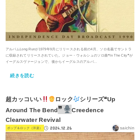
アルバムLong Runが1979年9月にリリースされる前の4月、ソロ名義でサントラ
に収録されてリリースされていた。ジョー・ウォルシュのソロ曲❝In The City❞が
イーグルスヴァージョンで、後からイーグルスのアルバ...
続きを読む
超カッコいい
ロック
シリーズ❝Up
❞
Around The Bend
Creedence
Clearwater Revival
2024.12.26
saichin
ポップ＆ロック（洋楽）