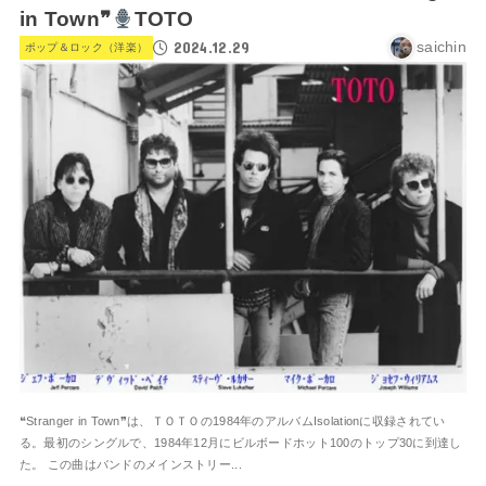
in Town❞
TOTO
2024.12.29
saichin
ポップ＆ロック（洋楽）
❝Stranger in Town❞は、ＴＯＴＯの1984年のアルバムIsolationに収録されてい
る。最初のシングルで、1984年12月にビルボードホット100のトップ30に到達し
た。 この曲はバンドのメインストリー...