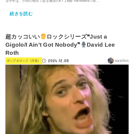
る今年は、小田の地元である横浜のKT Zepp Yokohamaで収...
続きを読む
超カッコいい
ロックシリーズ❝Just a
Gigolo/I Ain’t Got Nobody❞
David Lee
Roth
2024.12.08
saichin
ポップ＆ロック（洋楽）