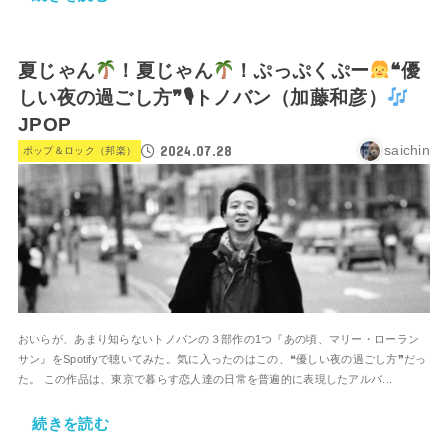
夏じゃん
！夏じゃん
！ぷっぷくぷー
❝優
しい夜の過ごし方❞🎙トノバン（加藤和彦）
JPOP
2024.07.28
saichin
ポップ＆ロック（邦楽）
おいらが、あまり知らないトノバンの３部作の1つ『あの頃、マリー・ローラン
サン』をSpotifyで聴いてみた。気に入ったのはこの、❝優しい夜の過ごし方❞だっ
た。 この作品は、東京で暮らす恋人達の日常を普遍的に表現したアルバ...
続きを読む