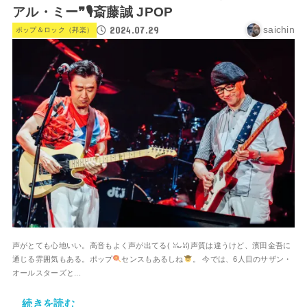
アル・ミー❞🎙斎藤誠 JPOP
2024.07.29
saichin
ポップ＆ロック（邦楽）
声がとても心地いい。高音もよく声が出てる(⁠ ⁠ꈍ⁠ᴗ⁠ꈍ⁠)声質は違うけど、濱田金吾に
通じる雰囲気もある。ポップ
センスもあるしね
。 今では、6人目のサザン・
オールスターズと...
続きを読む