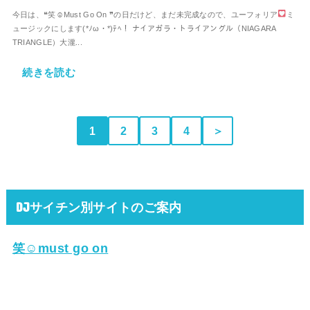
今日は、❝笑☺Must Go On ❞の日だけど、まだ未完成なので、ユーフォリア
ミ
ュージックにします(*ﾉω・*)ﾃﾍ！ ナイアガラ・トライアングル（NIAGARA
TRIANGLE）大瀧...
続きを読む
1
2
3
4
＞
DJサイチン別サイトのご案内
笑☺must go on