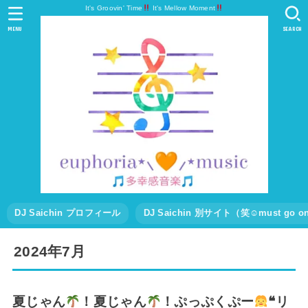
It's Groovin' Time
It's Mellow Moment
MENU
SEARCH
DJ Saichin プロフィール
DJ Saichin 別サイト（笑☺must go
2024年7月
夏じゃん
！夏じゃん
！ぷっぷくぷー
❝リ