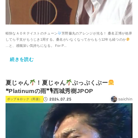
軽快なＡＯＲテイストのチューン
芳野藤丸のアレンジが光る！ 桑名正博が他界
してら干支がもうじき1周する。桑名がいなくなってからもう12年も経つのか
…と、感慨深い気持ちになる。 For P...
続きを読む
夏じゃん
！夏じゃん
ぷっぷくぷー
❝Platinumの雨❞🎙西城秀樹JPOP
2024.07.25
saichin
ポップ＆ロック（邦楽）