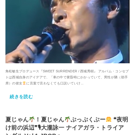
角松敏生プロデュース『SWEET SURRENDER / 西城秀樹』 アルバム・コンセプ
トは西城自身のアイデアで、「車の中で黄昏時にかかっていて、男性が隣（助手
席）の彼女
に言葉で言わなくても口説いていけ...
続きを読む
夏じゃん
！夏じゃん
ぷっぷくぷー
❝夜明
け前の浜辺❞🎙大瀧詠一 ナイアガラ・トライア