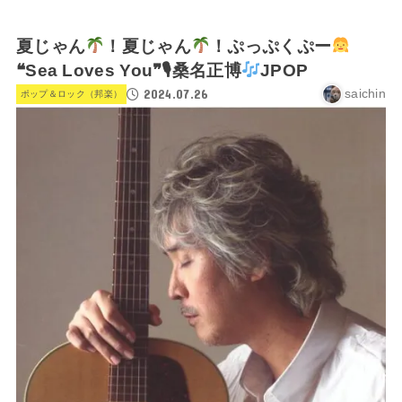
夏じゃん
！夏じゃん
！ぷっぷくぷー
❝Sea Loves You❞🎙桑名正博
JPOP
2024.07.26
saichin
ポップ＆ロック（邦楽）