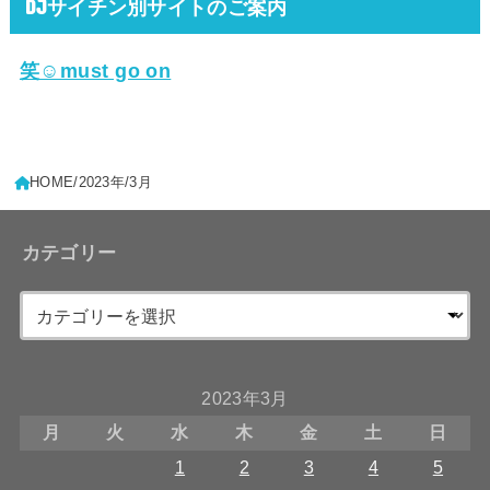
DJサイチン別サイトのご案内
笑☺must go on
HOME
2023年
3月
カテゴリー
2023年3月
月
火
水
木
金
土
日
1
2
3
4
5