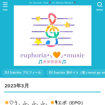
It's Groovin' Time
It's Mellow Moment
MENU
SEARCH
DJ Saichin プロフィール
DJ Saichin 別サイト（笑☺must go
2023年3月
♡う、ふ、ふ、ふ、
🎙エポ（EPO）