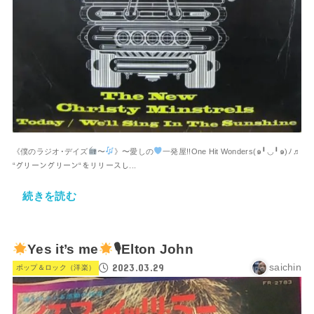
《僕のラジオ･デイズ
〜
》〜愛しの
一発屋!!One Hit Wonders⁠(⁠๑⁠╹⁠◡⁠╹⁠๑⁠)⁠ﾉ⁠♬
“グリーングリーン“をリリースし...
続きを読む
Yes it’s me
🎙Elton John
2023.03.29
saichin
ポップ＆ロック（洋楽）