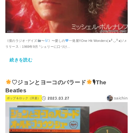
《僕のラジオ･デイズ
〜
》〜愛しの
一発屋!!One Hit Wonders⁠(⁠๑⁠╹⁠◡⁠╹⁠๑⁠)⁠ﾉ⁠♬
リリース：1969年9月 “シェリーに口づけ...
続きを読む
♡ジョンとヨーコのバラード
🎙The
Beatles
2023.03.27
saichin
ポップ＆ロック（洋楽）