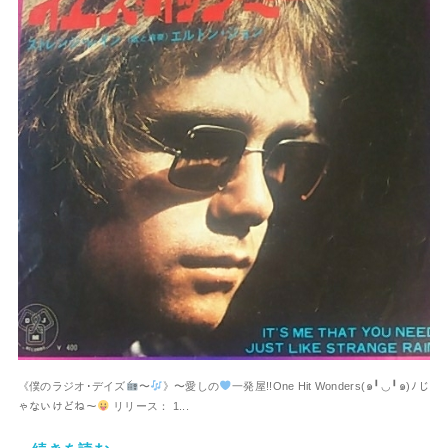
《僕のラジオ･デイズ
〜
》〜愛しの
一発屋!!One Hit Wonders⁠(⁠๑⁠╹⁠◡⁠╹⁠๑⁠)⁠ﾉ⁠じ
ゃないけどね〜
リリース： 1...