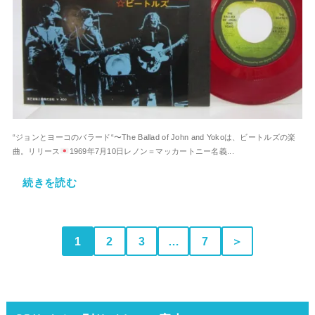
“ジョンとヨーコのバラード“〜The Ballad of John and Yokoは、ビートルズの楽
曲。リリース
1969年7月10日レノン＝マッカートニー名義...
続きを読む
1
2
3
…
7
＞