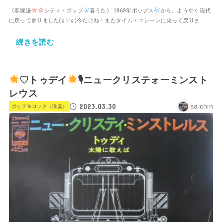
《春爛漫
シティ・ポップ
春うた》 1969年ポップス
から、ようやく現代
に戻って参りました(⁠≧⁠▽⁠≦⁠)今だけね！またタイム・マシーンに乗って戻りま...
続きを読む
♡トゥデイ
🎙ニュークリステォーミンスト
レウス
2023.03.30
saichin
ポップ＆ロック（洋楽）