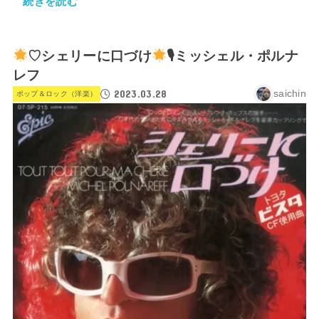
続きを読む
♡シェリーに口づけ
🎙ミッシェル・ポルナ
レフ
2023.03.28
saichin
ポップ＆ロック（洋楽）