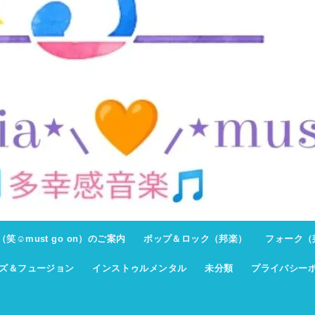
ト（笑☺must go on）のご案内
ポップ＆ロック（邦楽）
フォーク（
ズ＆フュージョン
インストゥルメンタル
未分類
プライバシー