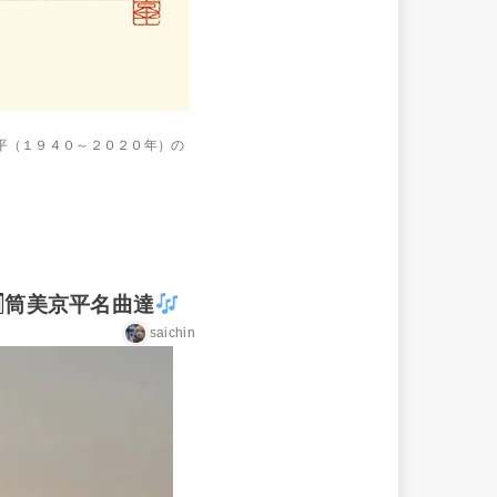
平（１９４０～２０２０年）の
筒美京平名曲達
saichin