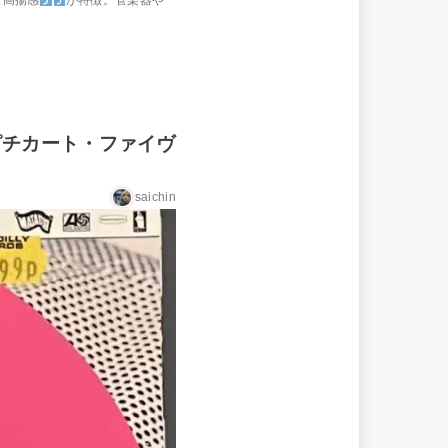
な高揚感
が特徴。管楽器や
ピチカート・ファイヴ
saichin