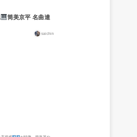
二
筒美京平 名曲達
saichin