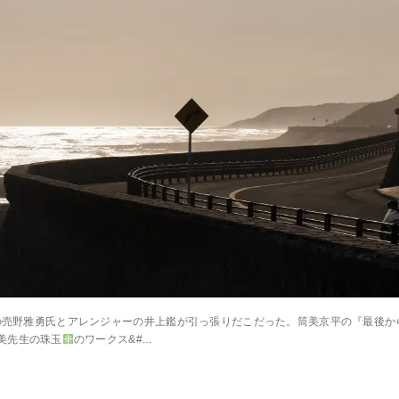
詞家の売野雅勇氏とアレンジャーの井上鑑が引っ張りだこだった。筒美京平の『最後
美先生の珠玉
のワークス&#...