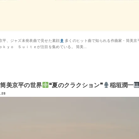
京平、ジャズ未発表曲で見せた素顔
多くのヒット曲で知られる作曲家・筒美京
ｋｙｏ Ｓｕｉｔｅが注目を集めている。 筒美...
筒美京平の世界
❝夏のクラクション❞
稲垣潤一
.28