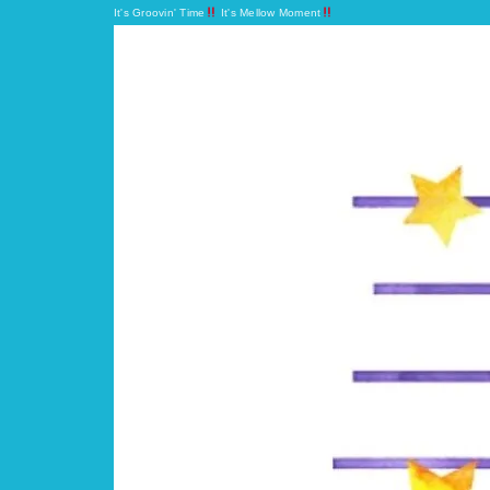
It's Groovin' Time
It's Mellow Moment