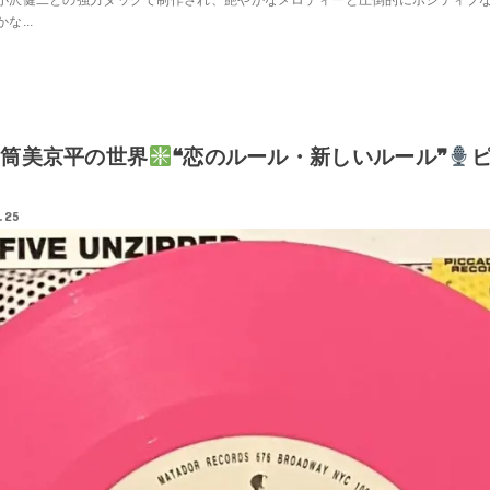
小沢健二との強力タッグで制作され、艶やかなメロディーと圧倒的にポジティブ
...
筒美京平の世界
❝恋のルール・新しいルール❞
.25