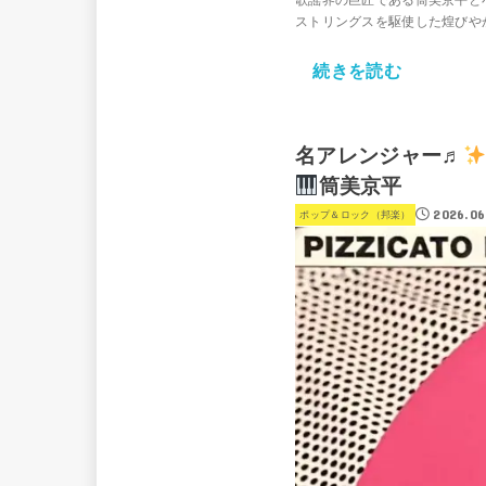
歌謡界の巨匠である筒美京平と
ストリングスを駆使した煌びやかな
続きを読む
名アレンジャー♬
筒美京平
2026.06
ポップ＆ロック（邦楽）