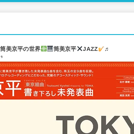
筒美京平の世界
筒美京平
JAZZ
♬
29