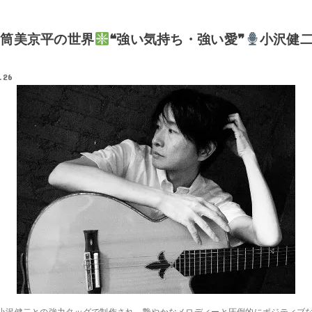
筒美京平の世界
❝強い気持ち・強い愛❞
小沢健
.26