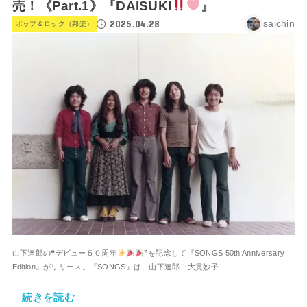
売！《Part.1》『DAISUKI
』
2025.04.28
saichin
ポップ＆ロック（邦楽）
山下達郎の❝デビュー５０周年
❞を記念して『SONGS 50th Anniversary
Edition』がリリース。『SONGS』は、山下達郎・大貫妙子...
続きを読む