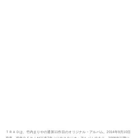
ＴＲＡＤは、竹内まりやの通算11作目のオリジナル・アルバム。2014年9月10日
発売。前作ＤＥＮＩＭ以来7年ぶりのスタジオ・アルバムであり、2008年以降に