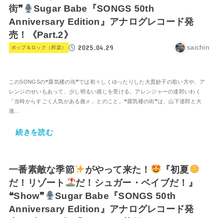
街❞
Sugar Babe『SONGS 50th
Anniversary Edition』アナログレコード発
売！《Part.2》
2025.04.29
saichin
ポップ＆ロック（邦楽）
このSONGSの❝蜃気楼の街❞では初々しくゆったりした大貫妙子の歌い方や、ア
レンジのせいもあって、少し明るい感じを受ける。アレンジャーの達郎いわく
「当時からすごく人気がある曲♬」とのこと。❝蜃気楼の街❞は、山下達郎と大
瀧...
続きを読む
一番素敵な季節
がやって来た！
『初夏
だ！リゾート
だ！シュガー・ベイブだ！』
❝Show❞
Sugar Babe『SONGS 50th
Anniversary Edition』アナログレコード発