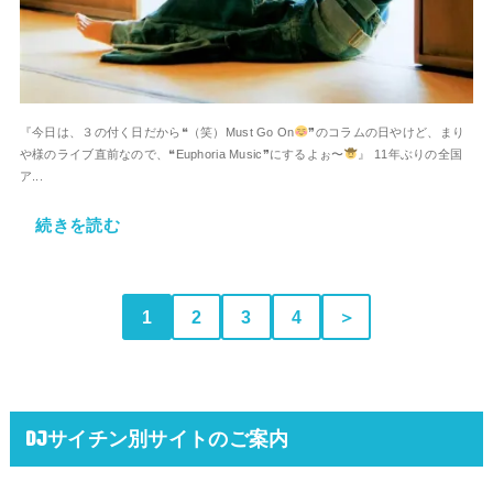
『今日は、３の付く日だから❝（笑）Must Go On
❞のコラムの日やけど、まり
や様のライブ直前なので、❝Euphoria Music❞にするよぉ〜
』 11年ぶりの全国
ア...
続きを読む
1
2
3
4
＞
DJサイチン別サイトのご案内