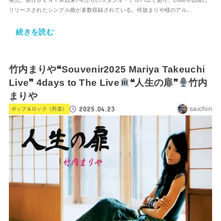
リリースされたシングル曲が多数収録されている。何故まりや様のアル...
続きを読む
竹内まりや❝Souvenir2025 Mariya Takeuchi
Live❞ 4days to The Live
❝人生の扉❞
竹内
まりや
2025.04.23
saichin
ポップ＆ロック（邦楽）