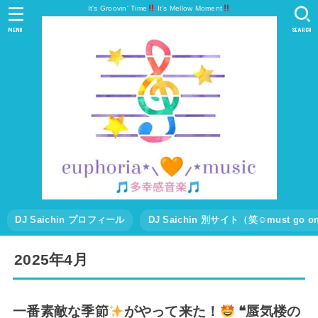
It's Groovin' Time
It's Mellow Moment
MENU
SEARCH
DJ Saichin プロフィール
DJ Saichin 別サイト（笑☺must go
2025年4月
一番素敵な季節
がやって来た！
❝蜃気楼の