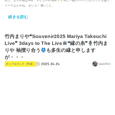
れた。まりや様は今年、デビュー47周年
１年に一枚のペースでのシングル盤リ
リースなんやね。 おいら！凄いこと...
続きを読む
竹内まりや❝Souvenir2025 Mariya Takeuchi
Live❞ 3days to The Live
❝縁の糸❞
竹内ま
りや 袖摺り合う
も多生の縁と申します
が・・・
2025.04.24
saichin
ポップ＆ロック（邦楽）