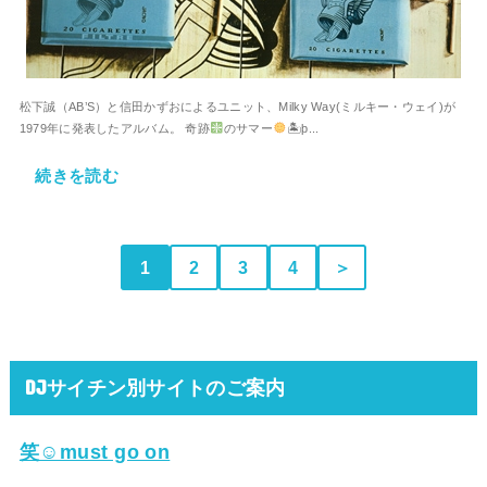
松下誠（AB’S）と信田かずおによるユニット、Milky Way(ミルキー・ウェイ)が
1979年に発表したアルバム。 奇跡
のサマー
🏝þ...
続きを読む
1
2
3
4
＞
DJサイチン別サイトのご案内
笑☺must go on