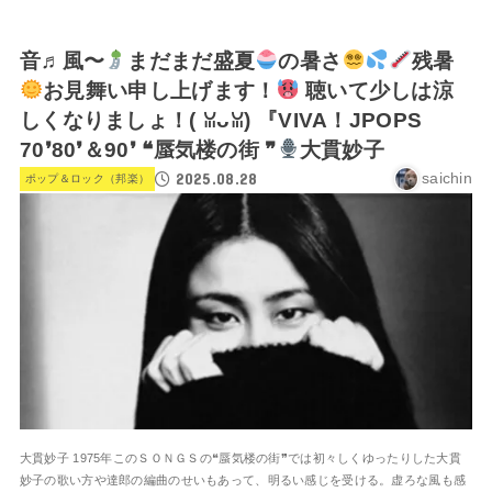
音♬風〜
まだまだ盛夏
の暑さ
残暑
お見舞い申し上げます！
聴いて少しは涼
しくなりましょ！(⁠ ⁠ꈍ⁠ᴗ⁠ꈍ⁠) 『VIVA！JPOPS
70❜80❜＆90❜ ❝蜃気楼の街 ❞
大貫妙子
2025.08.28
saichin
ポップ＆ロック（邦楽）
大貫妙子 1975年このＳＯＮＧＳの❝蜃気楼の街❞では初々しくゆったりした大貫
妙子の歌い方や達郎の編曲のせいもあって、明るい感じを受ける。虚ろな風も感