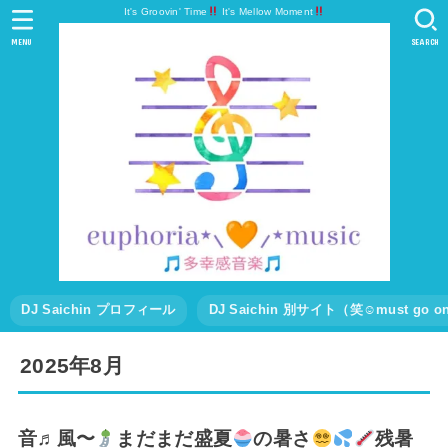
It's Groovin' Time
It's Mellow Moment
MENU
SEARCH
DJ Saichin プロフィール
DJ Saichin 別サイト（笑☺must go
2025年8月
音♬風〜
まだまだ盛夏
の暑さ
残暑