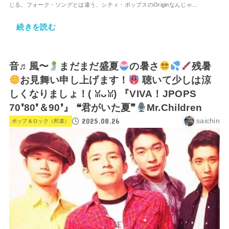
じる。フォーク・ソングとは違う、シティ・ポップスのOriginなんじゃ...
続きを読む
音♬風〜
まだまだ盛夏
の暑さ
残暑
お見舞い申し上げます！
聴いて少しは涼
しくなりましょ！(⁠ ⁠ꈍ⁠ᴗ⁠ꈍ⁠) 『VIVA！JPOPS
70❜80❜＆90❜』 ❝君がいた夏❞
Mr.Children
2025.08.26
saichin
ポップ＆ロック（邦楽）