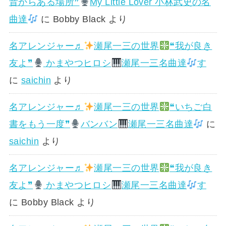
昔からある場所❞
My Little Lover 小林武史の名
曲達
に
Bobby Black
より
名アレンジャー♬
瀬尾一三の世界
❝我が良き
友よ❞
かまやつヒロシ
瀬尾一三名曲達
す
に
saichin
より
名アレンジャー♬
瀬尾一三の世界
❝いちご白
書をもう一度❞
バンバン
瀬尾一三名曲達
に
saichin
より
名アレンジャー♬
瀬尾一三の世界
❝我が良き
友よ❞
かまやつヒロシ
瀬尾一三名曲達
す
に
Bobby Black
より