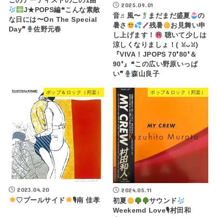
このアーティストのこの1曲
2025.09.01
J★POPS編❝こんな素敵
音♬風〜
まだまだ盛夏
の
な日には〜On The Special
暑さ
残暑
お見舞い申
Day❞
佐野元春
し上げます！
聴いて少しは
涼しくなりましょ！(⁠ ⁠ꈍ⁠ᴗ⁠ꈍ⁠)
『VIVA！JPOPS 70❜80❜＆
90❜』❝この広い野原いっぱ
い❞
森山良子
ポップ＆ロック（邦楽）
ポップ＆ロック（邦楽）
2023.04.20
2024.05.11
♡プールサイド
🎙南 佳孝
初夏
サウンド
Weekemd Love🎙村田和