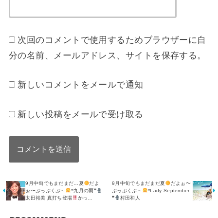
次回のコメントで使用するためブラウザーに自
分の名前、メールアドレス、サイトを保存する。
新しいコメントをメールで通知
新しい投稿をメールで受け取る
9月中旬でもまだまだ…夏
だよ
9月中旬でもまだまだ夏
だよぉ〜
ぉ〜ぷっぷくぷ～
❝九月の雨❞
ぷっぷくぷ～
❝Lady September
太田裕美 真打ち登場
かっ…
❞
村田和人