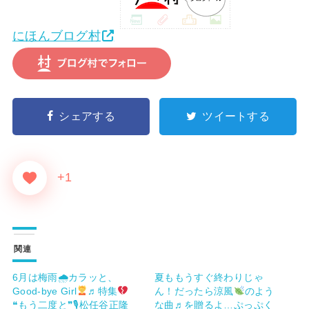
にほんブログ村
シェアする
ツイートする
+1
関連
6月は梅雨🌧カラッと、
夏ももうすぐ終わりじゃ
Good-bye Girl
♬特集
ん！だったら涼風
のよう
❝もう二度と❞🎙松任谷正隆
な曲♬を贈るよ…ぷっぷく