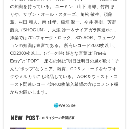
の知識を持っている。 ユーミン、山下 達郎、竹内 ま
りや、サザン・オール・スターズ、角松 敏生、須藤
薫、村田 和人、南 佳孝、稲垣 潤一、今井 美樹、芳野
藤丸（SHOGUN）、大瀧 詠一＆ナイアガラ関連etc…
洋楽では70‘sフォーク・ロック、80‘sAOR、フュージ
ョンの知識は豊富である。 所有レコード2000枚以上、
CD2000枚以上。(ピーク時) 好きな言葉は"Free＆
Easy"と"POP" 座右の銘は"明日は明日の風が吹く" そ
んな"ポップ"なウェア、雑貨、CD＆レコードをヤフオ
クやメルカリにも出品している。 AOR＆ウェスト・コ
ースト関連レコード約400枚購入希望の方はコメント欄
からお願いします。
NEW POST