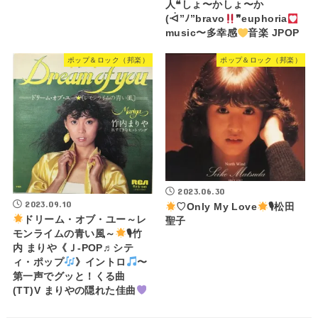
人❝しょ〜かしょ〜か
(ᐙ”ﾉ”bravo
❞euphoria
music〜多幸感
音楽 JPOP
ポップ＆ロック（邦楽）
ポップ＆ロック（邦楽）
2023.06.30
2023.09.10
♡Only My Love
🎙松田
ドリーム・オブ・ユー～レ
聖子
モンライムの青い風～
🎙竹
内 まりや《Ｊ-POP♬シテ
ィ・ポップ
》イントロ
〜
第一声でグッと！くる曲
(TT)V まりやの隠れた佳曲