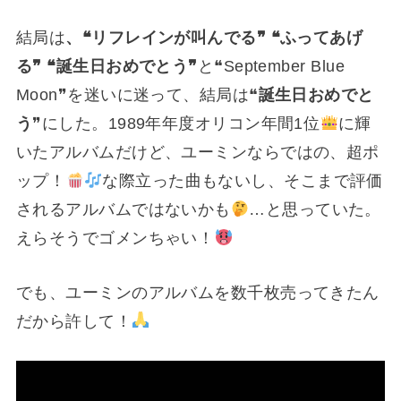
結局は
、❝リフレインが叫んでる❞ ❝ふってあげ
る❞ ❝誕生日おめでとう❞
と❝September Blue
Moon❞を迷いに迷って、結局は❝
誕生日おめでと
う
❞にした。1989年年度オリコン年間1位
に輝
いたアルバムだけど、ユーミンならではの、超ポ
ップ！
な際立った曲もないし、そこまで評価
されるアルバムではないかも
…と思っていた。
えらそうでゴメンちゃい！
でも、ユーミンのアルバムを数千枚売ってきたん
だから許して！