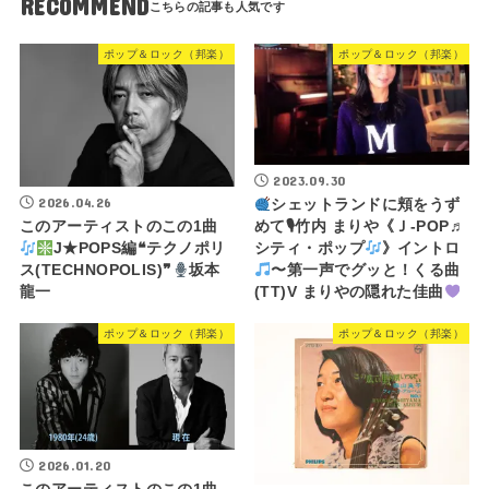
RECOMMEND
ポップ＆ロック（邦楽）
ポップ＆ロック（邦楽）
2023.09.30
2026.04.26
シェットランドに頬をうず
めて🎙竹内 まりや《Ｊ-POP♬
このアーティストのこの1曲
シティ・ポップ
》イントロ
J★POPS編❝テクノポリ
〜第一声でグッと！くる曲
ス(TECHNOPOLIS)❞
坂本
(TT)V まりやの隠れた佳曲
龍一
ポップ＆ロック（邦楽）
ポップ＆ロック（邦楽）
2026.01.20