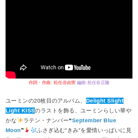
作詞・作曲: 松任谷由実
編曲:松任谷正隆
ユーミンの20枚目のアルバム、
Delight Slight
Light KISS
のラストを飾る、ユーミンらしい華や
かな
ラテン・ナンバー❝
September Blue
Moon
❞
ふさぎ込む”きみ”を愛情いっぱいに見