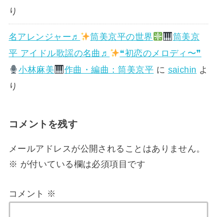
り
名アレンジャー♬
筒美京平の世界
筒美京
平 アイドル歌謡の名曲♬
❝初恋のメロディ〜❞
小林麻美
作曲・編曲：筒美京平
に
saichin
よ
り
コメントを残す
メールアドレスが公開されることはありません。
※
が付いている欄は必須項目です
コメント
※