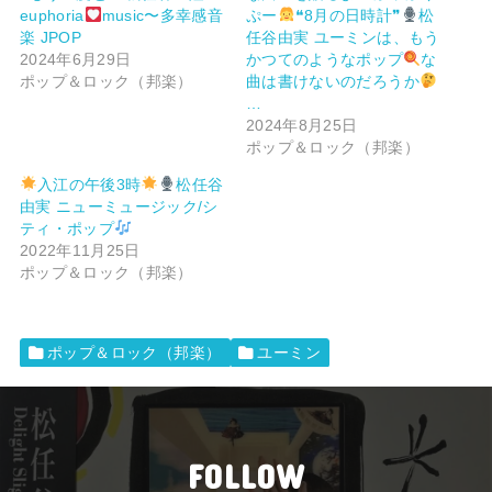
euphoria
music〜多幸感音
ぷー
❝8月の日時計❞
松
楽 JPOP
任谷由実 ユーミンは、もう
2024年6月29日
かつてのようなポップ
な
ポップ＆ロック（邦楽）
曲は書けないのだろうか
…
2024年8月25日
ポップ＆ロック（邦楽）
入江の午後3時
松任谷
由実 ニューミュージック/シ
ティ・ポップ
2022年11月25日
ポップ＆ロック（邦楽）
ポップ＆ロック（邦楽）
ユーミン
FOLLOW