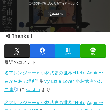
Thanks！
ポスト
シェア
はてブ
送る
最近のコメント
名アレンジャー♬
小林武史の世界❝Hello,Again〜
昔からある場所❞
My Little Lover 小林武史の名
曲達
に
saichin
より
名アレンジャー♬
小林武史の世界❝Hello,Again〜