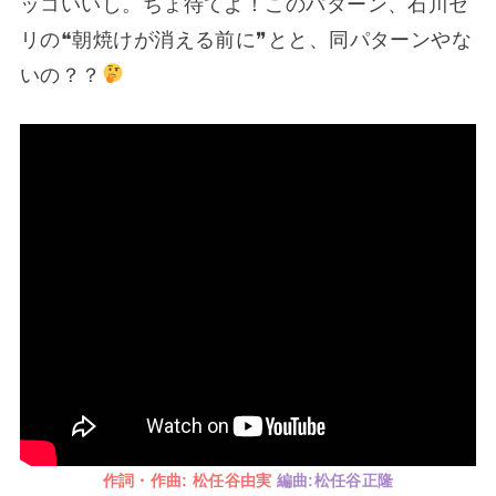
ッコいいし。ちょ待てよ！このパターン、石川セ
リの❝朝焼けが消える前に❞とと、同パターンやな
いの？？
作詞・作曲: 松任谷由実
編曲:松任谷正隆