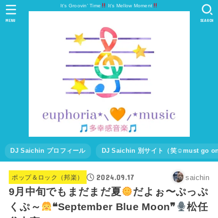
It's Groovin' Time
It's Mellow Moment
MENU
SEARCH
DJ Saichin プロフィール
DJ Saichin 別サイト（笑☺must go
2024.09.17
saichin
ポップ＆ロック（邦楽）
9月中旬でもまだまだ夏
だよぉ〜ぷっぷ
くぷ～
❝September Blue Moon❞
松任