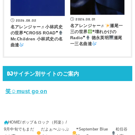
2026.08.01
2026.08.02
名アレンジャー♬
瀬尾一
名アレンジャー♬
小林武史
三の世界
❝壊れかけの
の世界❝CROSS ROAD❞
Radio❞
徳永英明
瀬尾
Mr.Children 小林武史の名
一三名曲達
曲達
DJサイチン別サイトのご案内
笑☺must go on
HOME
ポップ＆ロック（邦楽）
9月中旬でもまだ
だよぉ〜ぷっぷ
❝September Blue
松任谷