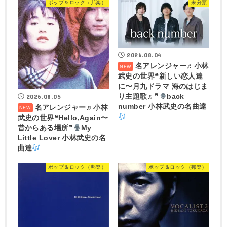
ポップ＆ロック（邦楽）
未分類
2026.08.04
名アレンジャー♬
小林
武史の世界❝新しい恋人達
に〜月九ドラマ 海のはじま
2026.08.05
り主題歌♬❞
back
number 小林武史の名曲達
名アレンジャー♬
小林
武史の世界❝Hello,Again〜
昔からある場所❞
My
Little Lover 小林武史の名
曲達
ポップ＆ロック（邦楽）
ポップ＆ロック（邦楽）