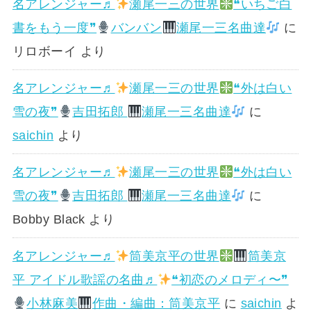
名アレンジャー♬
瀬尾一三の世界
❝いちご白
書をもう一度❞
バンバン
瀬尾一三名曲達
に
リロボーイ
より
名アレンジャー♬
瀬尾一三の世界
❝外は白い
雪の夜❞
吉田拓郎
瀬尾一三名曲達
に
saichin
より
名アレンジャー♬
瀬尾一三の世界
❝外は白い
雪の夜❞
吉田拓郎
瀬尾一三名曲達
に
Bobby Black
より
名アレンジャー♬
筒美京平の世界
筒美京
平 アイドル歌謡の名曲♬
❝初恋のメロディ〜❞
小林麻美
作曲・編曲：筒美京平
に
saichin
よ