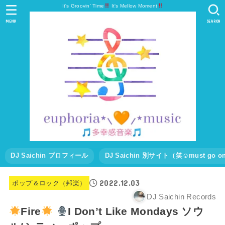
It's Groovin' Time
It's Mellow Moment
MENU
SEARCH
DJ Saichin プロフィール
DJ Saichin 別サイト（笑☺must go
2022.12.03
ポップ＆ロック（邦楽）
DJ Saichin Records
Fire
I Don’t Like Mondays ソウ