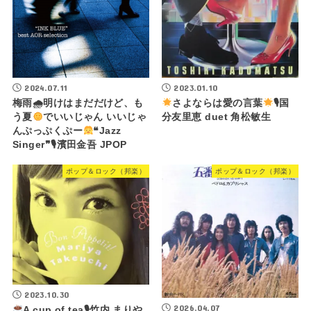
2024.07.11
2023.01.10
梅雨🌧明けはまだだけど、も
さよならは愛の言葉
🎙国
う夏
でいいじゃん いいじゃ
分友里恵 duet 角松敏生
んぷっぷくぷー
❝Jazz
Singer❞🎙濱田金吾 JPOP
ポップ＆ロック（邦楽）
ポップ＆ロック（邦楽）
2023.10.30
2026.04.07
A cup of tea🎙竹内 まりや