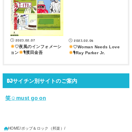
2023.02.07
2023.02.06
♡夜風のインフォメーシ
♡Woman Needs Love
ョン
🎙濱田金吾
🎙Ray Parker Jr.
DJサイチン別サイトのご案内
笑☺must go on
HOME
ポップ＆ロック（邦楽）