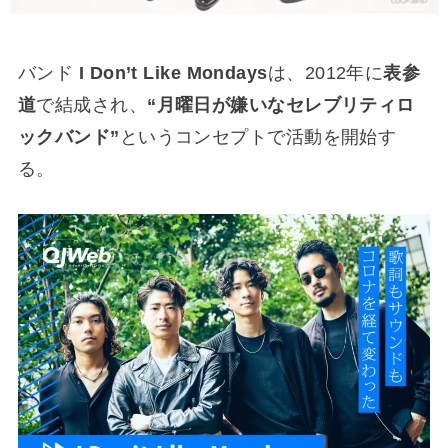
バンド
I Don’t Like Mondays
は、2012年に
表参
道
で結成され、
“月曜日が嫌いなセレブリティロ
ックバンド”
というコンセプトで活動を開始す
る。