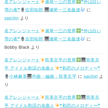
名アレンジャー♬
瀬尾一三の世界
❝外は白い
雪の夜❞
吉田拓郎
瀬尾一三名曲達
に
saichin
より
名アレンジャー♬
瀬尾一三の世界
❝外は白い
雪の夜❞
吉田拓郎
瀬尾一三名曲達
に
Bobby Black
より
名アレンジャー♬
筒美京平の世界
筒美京
平 アイドル歌謡の名曲♬
❝初恋のメロディ〜❞
小林麻美
作曲・編曲：筒美京平
に
saichin
よ
り
名アレンジャー♬
筒美京平の世界
筒美京
平 アイドル歌謡の名曲♬
❝初恋のメロディ〜❞