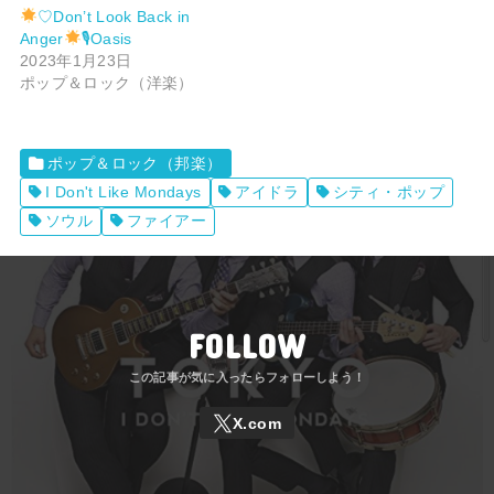
♡Don’t Look Back in
Anger
🎙Oasis
2023年1月23日
ポップ＆ロック（洋楽）
ポップ＆ロック（邦楽）
I Don't Like Mondays
アイドラ
シティ・ポップ
ソウル
ファイアー
FOLLOW