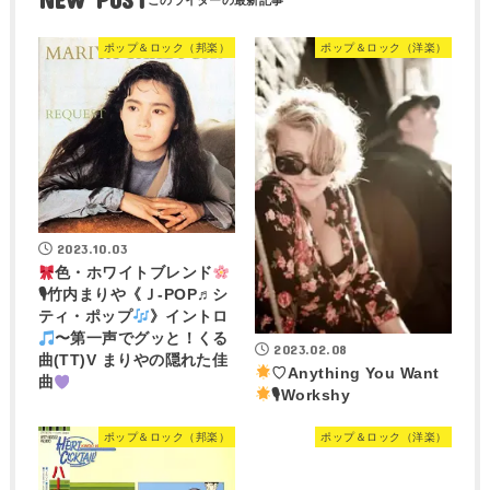
ポップ＆ロック（邦楽）
ポップ＆ロック（洋楽）
2023.10.03
色・ホワイトブレンド
🎙竹内まりや《Ｊ-POP♬シ
ティ・ポップ
》イントロ
〜第一声でグッと！くる
2023.02.08
曲(TT)V まりやの隠れた佳
♡Anything You Want
曲
🎙Workshy
ポップ＆ロック（邦楽）
ポップ＆ロック（洋楽）