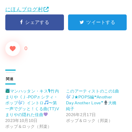
にほんブログ村
シェアする
ツイートする
0
関連
マンハッタン・キス🎙竹内
このアーティストのこの1曲
まりや《Ｊ-POP♬シティ・
J★POPS編❝Another
ポップ
》イントロ
〜第
Day Another Love❞
大橋
一声でグッと！くる曲(TT)V
純子
まりやの隠れた佳曲
2026年2月17日
2023年10月10日
ポップ＆ロック（邦楽）
ポップ＆ロック（邦楽）