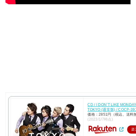
CD / I DON’T LIKE MONDAY
TOKYO (通常盤) / COCP-39
価格：2851円（税込、送料
(2023/1/7時点)
楽