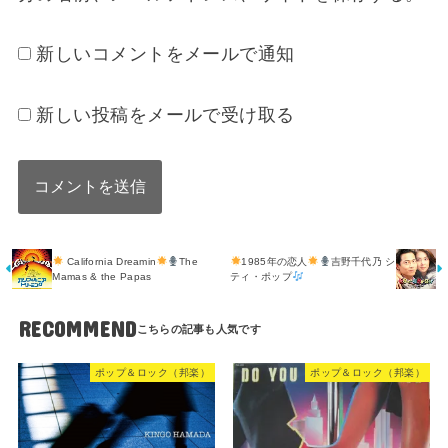
新しいコメントをメールで通知
新しい投稿をメールで受け取る
California Dreamin
The
1985年の恋人
吉野千代乃 シ
Mamas & the Papas
ティ・ポップ
RECOMMEND
ポップ＆ロック（邦楽）
ポップ＆ロック（邦楽）