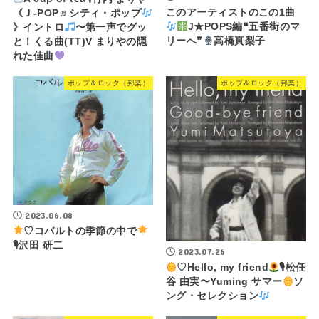
このアーティストのこの1曲
《Ｊ-POP♬シティ・ポップ
J★POPS編❝五番街のマ
》イントロ
〜第一声でグッ
リーへ❞
高橋真梨子
と！くる曲(TT)V まりやの隠
れた佳曲
ポップ＆ロック（邦楽）
ポップ＆ロック（邦楽）
2023.06.08
♡コバルトの季節の中で
🎙沢田 研二
2023.07.26
♡Hello, my friend
🎙松任
谷 由実〜Yuming サマー
ソ
ング・セレクション