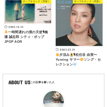
ポップ＆ロック（邦楽）
ポップ＆ロック（邦楽）
2023.12.14
一時間遅れの僕の天使🎙楠
瀬 誠志郎 シティ・ポップ
JPOP AOR
2023.07.21
夕涼み
🎙松任谷 由実〜
Yuming サマー
ソング・セ
レクション
ABOUT US