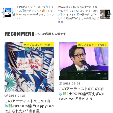
《Ｊ-POP♬シティ・ポップ
》イ
Watching Over You🎙竹内 まり
ントロ
第一声でグッと
！くる
や＆杏里《Ｊ-POP♬シティ・ポッ
曲
Windy Summer🎙ジャンク・フ
プ
》イントロ
〜第一声でグッ
ジヤマ
と！くる曲(TT)V まりやの隠れた佳
曲
RECOMMEND
ポップ＆ロック（邦楽）
ポップ＆ロック（邦楽）
2026.05.02
このアーティストのこの1曲
J★POPS編❝言えずのI
2026.01.29
Love You❞
ＫＡＮ
このアーティストのこの1曲
J★POPS編 ❝HappyEnd
でふられたい❞
杏里