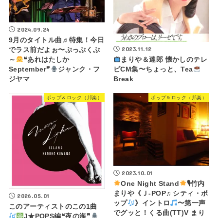
2024.09.24
9月のタイトル曲♬特集！今日
2023.11.12
でラス前だよぉ〜ぷっぷくぷ
まりや＆達郎 懐かしのテレ
～
❝あれはたしか
ビCM集〜ちょっと、Tea
September❞
ジャンク・フ
Break
ジヤマ
ポップ＆ロック（邦楽）
ポップ＆ロック（邦楽）
2023.10.01
One Night Stand
🎙竹内
まりや《Ｊ-POP♬シティ・ポ
2026.05.01
ップ
》イントロ
〜第一声
このアーティストのこの1曲
でグッと！くる曲(TT)V まり
J★POPS編❝夜の海❞