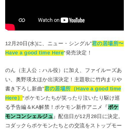
12月20日(水)に、ニュー・シングル”
君の居場所〜
Have a good time Here
“発売決定！
のん（主人公：ハル役）に加え、ファイルーズあ
い、奥野瑛太ほか出演決定！主題歌に竹内まりや
書き下ろし新曲”
君の居場所（Have a good time
Here）
“ポケモンたちが笑ったり泣いたり駆け巡
る予告編＆KA解禁！ポケモン新作アニメ『
ポケ
モンコンシェルジュ
』配信日が12月28日に決定。
コダックらポケモンたちとの交流をストップモー