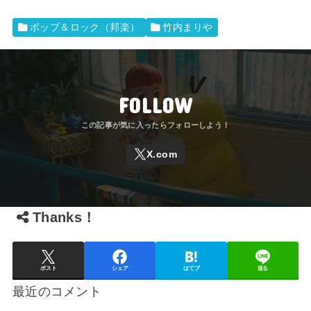
ポップ＆ロック（邦楽）
竹内まりや
FOLLOW
Thanks！
ポスト
シェア
はてブ
送る
最近のコメント