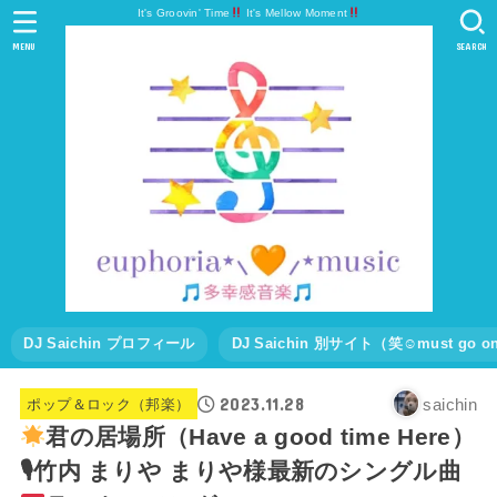
It's Groovin' Time
It's Mellow Moment
MENU
SEARCH
DJ Saichin プロフィール
DJ Saichin 別サイト（笑☺must go
2023.11.28
saichin
ポップ＆ロック（邦楽）
君の居場所（Have a good time Here）
🎙竹内 まりや まりや様最新のシングル曲