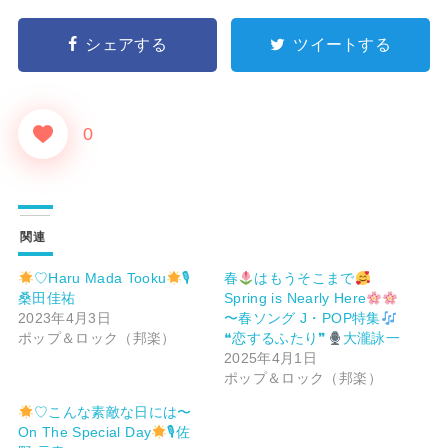
シェアする
ツイートする
0
関連
♡Haru Mada Tooku
🎙
春
はもうそこまで
桑田佳祐
Spring is Nearly Here
2023年4月3日
〜春ソング J・POP特集
ポップ＆ロック（邦楽）
❝恋するふたり❞
大瀧詠一
2025年4月1日
ポップ＆ロック（邦楽）
♡こんな素敵な日には〜
On The Special Day
🎙佐