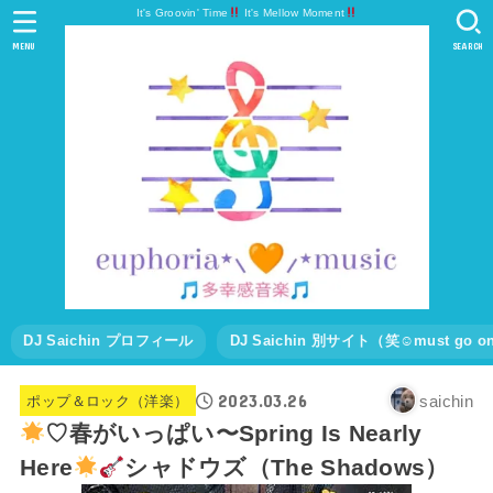
It's Groovin' Time
It's Mellow Moment
MENU
SEARCH
DJ Saichin プロフィール
DJ Saichin 別サイト（笑☺must go
2023.03.26
saichin
ポップ＆ロック（洋楽）
♡春がいっぱい〜Spring Is Nearly
Here
シャドウズ（The Shadows）