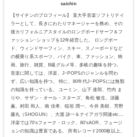
saichin
【サイチンのプロフィール】 某大手音楽ソフトリテイ
ラーとして、長きにわたりマネージャーを務め、その
後カリフォルニアスタイルのロングボードサーフ＆フ
ァッション･ショップを12年経営した。 ロングボー
ド、ウィンドサーフィン、スキー、スノーボードなど
の横乗り系スポーツ、バイク、車、ファッション、映
画、旅行、雑貨、B級グルメ等、多岐の趣味を持つ。
音楽に関しては、洋楽、J−POPSのジャンルを問わ
ず、広い知識を持つ。 特に、80年代J−POPSには無類
の知識を持っている。 ユーミン、山下 達郎、竹内 ま
りや、サザン・オール・スターズ、角松 敏生、須藤
薫、村田 和人、南 佳孝、稲垣 潤一、今井 美樹、芳野
藤丸（SHOGUN）、大瀧 詠一＆ナイアガラ関連etc…
洋楽では70‘sフォーク・ロック、80‘sAOR、フュージ
ョンの知識は豊富である。 所有レコード2000枚以上、