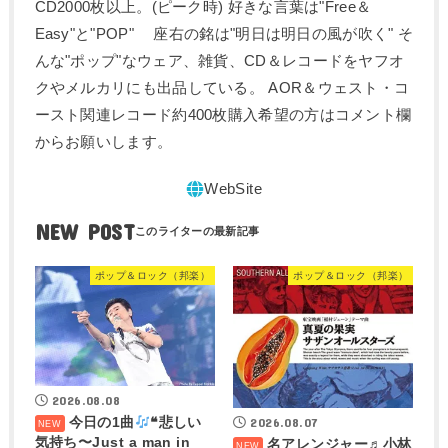
CD2000枚以上。(ピーク時) 好きな言葉は"Free＆
Easy"と"POP" 座右の銘は"明日は明日の風が吹く" そ
んな"ポップ"なウェア、雑貨、CD＆レコードをヤフオ
クやメルカリにも出品している。 AOR＆ウェスト・コ
ースト関連レコード約400枚購入希望の方はコメント欄
からお願いします。
NEW POST
ポップ＆ロック（邦楽）
ポップ＆ロック（邦楽）
2026.08.08
今日の1曲
❝悲しい
2026.08.07
気持ち〜Just a man in
名アレンジャー♬
小林