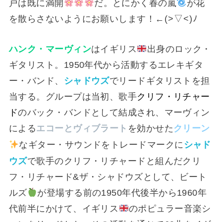
戸は既に満開
だ。とにかく春の嵐
が花
を散らさないようにお願いします！←⁠(⁠>⁠▽⁠<⁠)⁠ﾉ
ハンク・マーヴィン
はイギリス
出身のロック・
ギタリスト。1950年代から活動するエレキギタ
ー・バンド、
シャドウズ
でリードギタリストを担
当する。グループは当初、歌手
クリフ・リチャー
ド
のバック・バンドとして結成され、マーヴィン
による
エコーとヴィブラート
を効かせた
クリーン
シャド
なギター・サウンドをトレードマークに
ウズ
で歌手のクリフ・リチャードと組んだクリ
フ・リチャード&ザ・シャドウズとして、ビート
ルズ
が登場する前の1950年代後半から1960年
代前半にかけて、イギリス
のポピュラー音楽シ