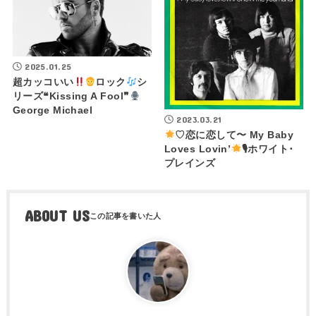
2025.01.25
超カッコいい
ロック
シ
リーズ❝Kissing A Fool❞
George Michael
2023.03.21
♡恋に恋して〜 My Baby
Loves Lovin’
🎙ホワイト･
プレインズ
ABOUT US