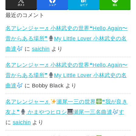
ポスト
シェア
はてブ
送る
最近のコメント
名アレンジャー♬
小林武史の世界❝Hello,Again〜
昔からある場所❞
My Little Lover 小林武史の名
曲達
に
saichin
より
名アレンジャー♬
小林武史の世界❝Hello,Again〜
昔からある場所❞
My Little Lover 小林武史の名
曲達
に
Bobby Black
より
名アレンジャー♬
瀬尾一三の世界
❝我が良き
友よ❞
かまやつヒロシ
瀬尾一三名曲達
す
に
saichin
より