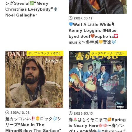
ングSpecial
❝Merry
Christmas Everybody❞
Noel Gallagher
2024.03.17
Wait A Little While🎙
Kenny Loggins 👁Blue
Eyed Soul
euphoria
music〜多幸感
音楽
ポップ＆ロック（洋楽）
ポップ＆ロック（洋楽）
2024.12.02
2025.03.13
超カッコいい
ロック
シ
春
はもうそこまで
Spring
リーズ❝Man In The
is Nearly Here
〜春ソン
Mirror/Below The Surface❞
グJ・POP特集
❝春がいっぱ