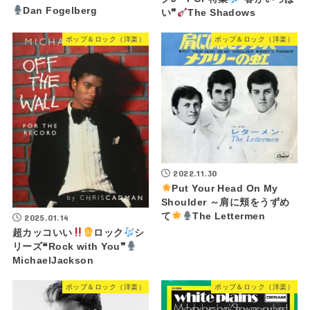
Dan Fogelberg
い❞
The Shadows
ポップ＆ロック（洋楽）
ポップ＆ロック（洋楽）
2022.11.30
Put Your Head On My
Shoulder ～肩に頬をうずめ
て
The Lettermen
2025.01.14
超カッコいい
ロック
シ
リーズ❝Rock with You❞
MichaelJackson
ポップ＆ロック（洋楽）
ポップ＆ロック（洋楽）