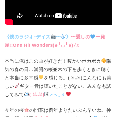
《僕のラジオ･デイズ
〜
》
〜愛しの
一発
屋!!One Hit Wonders⁠(⁠๑⁠╹⁠◡⁠╹⁠๑⁠)⁠ﾉ⁠♬
本当に俺はこの曲が好きだ！暖かいポカポカ
陽
気の春の日…満開の桜並木の下を歩くときに聴く
と本当に多幸感
を感じる。(⁠ ⁠ꈍ⁠ᴗ⁠ꈍ⁠)こんなにも美
しい
ギター音は聴いたことがない。みんなも試
してみて
(⁠ ⁠ꈍ⁠ᴗ⁠ꈍ⁠)
.•¨•.¸¸♬
今年の桜
の開花は例年よりだいぶん早いね。神