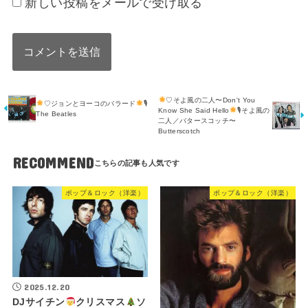
新しい投稿をメールで受け取る
♡そよ風の二人〜Don't You
♡ジョンとヨーコのバラード
🎙
Know She Said Hello
🎙そよ風の
The Beatles
二人／バタースコッチ〜
Butterscotch
RECOMMEND
ポップ＆ロック（洋楽）
ポップ＆ロック（洋楽）
2025.12.20
DJサイチン
クリスマス
ソ