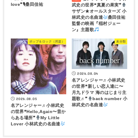
love❞🎙桑田佳祐
武史の世界❝真夏の果実❞
サザン★オールスターズ 小
林武史の名曲達
桑田佳祐
監督の映画『稲村ジェー
ン』主題歌
ポップ＆ロック（邦楽）
未分類
2026.08.04
名アレンジャー♬
小林武史
の世界❝新しい恋人達に〜
月九ドラマ 海のはじまり主
2026.08.05
題歌♬❞
back number 小
林武史の名曲達
名アレンジャー♬
小林武史
の世界❝Hello,Again〜昔か
らある場所❞
My Little
Lover 小林武史の名曲達