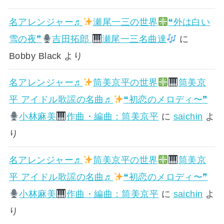
名アレンジャー♬
瀬尾一三の世界
❝外は白い
雪の夜❞
吉田拓郎
瀬尾一三名曲達
に
Bobby Black
より
名アレンジャー♬
筒美京平の世界
筒美京
平 アイドル歌謡の名曲♬
❝初恋のメロディ〜❞
小林麻美
作曲・編曲：筒美京平
に
saichin
よ
り
名アレンジャー♬
筒美京平の世界
筒美京
平 アイドル歌謡の名曲♬
❝初恋のメロディ〜❞
小林麻美
作曲・編曲：筒美京平
に
saichin
よ
り