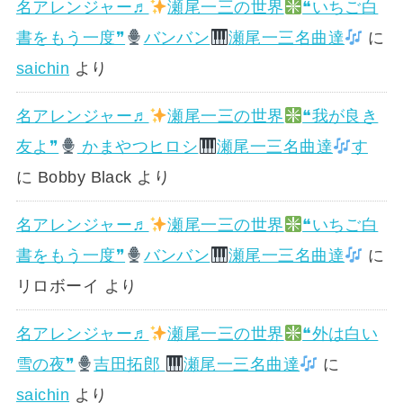
名アレンジャー♬
瀬尾一三の世界
❝いちご白
書をもう一度❞
バンバン
瀬尾一三名曲達
に
saichin
より
名アレンジャー♬
瀬尾一三の世界
❝我が良き
友よ❞
かまやつヒロシ
瀬尾一三名曲達
す
に
Bobby Black
より
名アレンジャー♬
瀬尾一三の世界
❝いちご白
書をもう一度❞
バンバン
瀬尾一三名曲達
に
リロボーイ
より
名アレンジャー♬
瀬尾一三の世界
❝外は白い
雪の夜❞
吉田拓郎
瀬尾一三名曲達
に
saichin
より