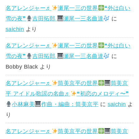
名アレンジャー♬
瀬尾一三の世界
❝外は白い
雪の夜❞
吉田拓郎
瀬尾一三名曲達
に
saichin
より
名アレンジャー♬
瀬尾一三の世界
❝外は白い
雪の夜❞
吉田拓郎
瀬尾一三名曲達
に
Bobby Black
より
名アレンジャー♬
筒美京平の世界
筒美京
平 アイドル歌謡の名曲♬
❝初恋のメロディ〜❞
小林麻美
作曲・編曲：筒美京平
に
saichin
よ
り
名アレンジャー♬
筒美京平の世界
筒美京