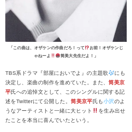
「この曲は、オザケンの作曲だろ！って
お前！オザケンじ
ゃねーよ
筒美大先生だよ
！」
TBS系ドラマ『部屋においでよ』の主題歌
にも
決定し、楽曲の制作を進めていた。また、
筒美京
平
氏への追悼文として、このシングルに関する記
述をTwitterにて公開した。
筒美京平
氏も
小沢
のよ
うなアーティストと一緒に大ヒット
を生み出せ
たことを本当に喜んでいたという。