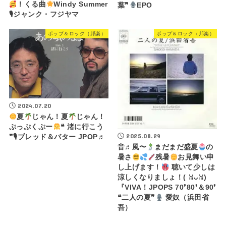
！くる曲
Windy Summer
葉❞
EPO
🎙ジャンク・フジヤマ
ポップ＆ロック（邦楽）
ポップ＆ロック（邦楽）
2024.07.20
夏
じゃん！夏
じゃん！
ぷっぷくぷー
❝ 渚に行こう
2025.08.29
❞🎙ブレッド＆バター JPOP♬
音♬風〜
まだまだ盛夏
の
暑さ
残暑
お見舞い申
し上げます！
聴いて少しは
涼しくなりましょ！(⁠ ⁠ꈍ⁠ᴗ⁠ꈍ⁠)
『VIVA！JPOPS 70❜80❜＆90❜
❝二人の夏❞
愛奴（浜田省
吾）