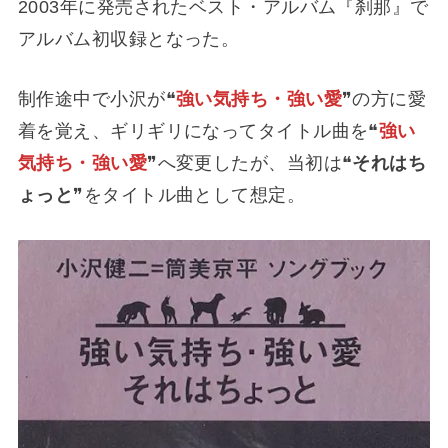
2003年に発売されたベスト・アルバム『刹那』で
アルバム初収録となった。
制作途中で小沢が❝
強い気持ち・強い愛
❞の方に愛
着を覚え、ギリギリになってタイトル曲を❝
強い
気持ち・強い愛
❞へ変更したが、当初は❝
それはち
ょっと
❞をタイトル曲として想定。