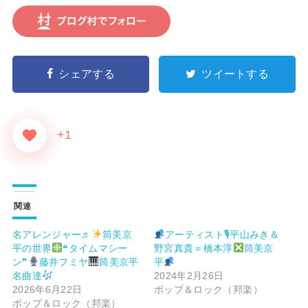
シェアする
ツイートする
+1
関連
名アレンジャー♬
筒美京
アーティスト🎙平山みき＆
平の世界
❝タイムマシー
野宮真貴＝橋本淳
筒美京
ン❞
藤井フミヤ
筒美京平
平
名曲達
2024年2月26日
2026年6月22日
ポップ＆ロック（邦楽）
ポップ＆ロック（邦楽）