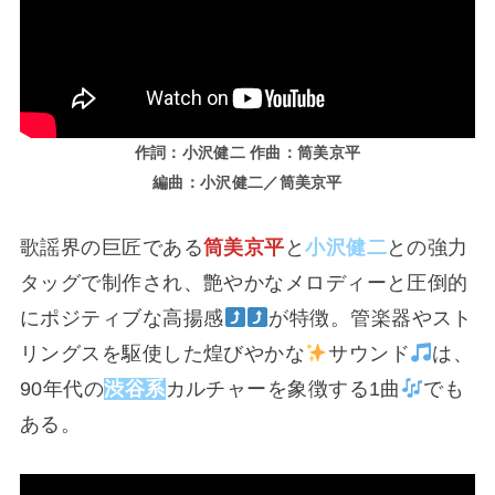
作詞：小沢健二 作曲：筒美京平
編曲：小沢健二／筒美京平
歌謡界の巨匠である
筒美京平
と
小沢健二
との強力
タッグで制作され、艶やかなメロディーと圧倒的
にポジティブな高揚感
が特徴。管楽器やスト
リングスを駆使した煌びやかな
サウンド
は、
90年代の
渋谷系
カルチャーを象徴する1曲
でも
ある。