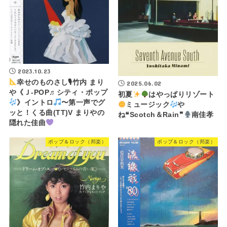
2023.10.23
幸せのものさし🎙竹内 まり
2025.06.02
や《Ｊ-POP♬シティ・ポップ
初夏
はやっぱりリゾート
》イントロ
〜第一声でグ
ミュージック
や
ッと！くる曲(TT)V まりやの
ね❝Scotch＆Rain❞
南佳孝
隠れた佳曲
ポップ＆ロック（邦楽）
ポップ＆ロック（邦楽）