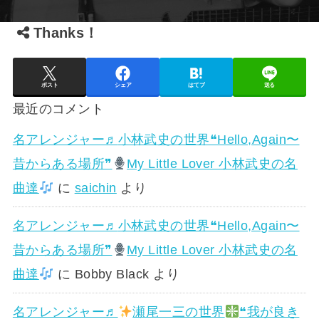
Thanks！
ポスト
シェア
はてブ
送る
最近のコメント
名アレンジャー♬
小林武史の世界❝Hello,Again〜
昔からある場所❞
My Little Lover 小林武史の名
曲達
に
saichin
より
名アレンジャー♬
小林武史の世界❝Hello,Again〜
昔からある場所❞
My Little Lover 小林武史の名
曲達
に
Bobby Black
より
名アレンジャー♬
瀬尾一三の世界
❝我が良き