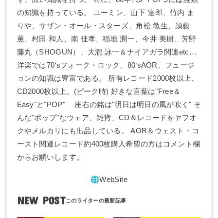
の知識を持っている。 ユーミン、山下 達郎、竹内 ま
りや、サザン・オール・スターズ、角松 敏生、須藤
薫、村田 和人、南 佳孝、稲垣 潤一、今井 美樹、芳野
藤丸（SHOGUN）、大瀧 詠一＆ナイアガラ関連etc…
洋楽では70‘sフォーク・ロック、80‘sAOR、フュージ
ョンの知識は豊富である。 所有レコード2000枚以上、
CD2000枚以上。(ピーク時) 好きな言葉は"Free＆
Easy"と"POP" 座右の銘は"明日は明日の風が吹く" そ
んな"ポップ"なウェア、雑貨、CD＆レコードをヤフオ
クやメルカリにも出品している。 AOR＆ウェスト・コ
ースト関連レコード約400枚購入希望の方はコメント欄
からお願いします。
NEW POST