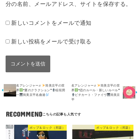
分の名前、メールアドレス、サイトを保存する。
新しいコメントをメールで通知
新しい投稿をメールで受け取る
名アレンジャー♬
筒美京平の世
名アレンジャー♬
筒美京平の世
界
❝夏のクラクション❞
稲垣潤
界
❝恋のルール・新しいルール❞
一
筒美京平名曲達
ピチカート・ファイヴ
筒美京
平
RECOMMEND
ポップ＆ロック（邦楽）
ポップ＆ロック（邦楽）