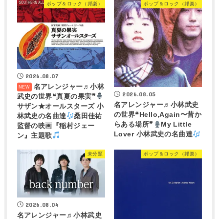
ポップ＆ロック（邦楽）
ポップ＆ロック（邦楽）
2026.08.07
名アレンジャー♬
小林
2026.08.05
武史の世界❝真夏の果実❞
名アレンジャー♬
小林武史
サザン★オールスターズ 小
の世界❝Hello,Again〜昔か
林武史の名曲達
桑田佳祐
らある場所❞
My Little
監督の映画『稲村ジェー
Lover 小林武史の名曲達
ン』主題歌
未分類
ポップ＆ロック（邦楽）
2026.08.04
名アレンジャー♬
小林武史