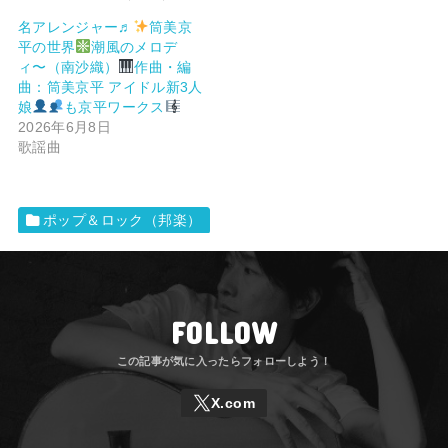
名アレンジャー♬
筒美京
平の世界
潮風のメロデ
ィ〜（南沙織）
作曲・編
曲：筒美京平 アイドル新3人
娘
も京平ワークス
2026年6月8日
歌謡曲
ポップ＆ロック（邦楽）
FOLLOW