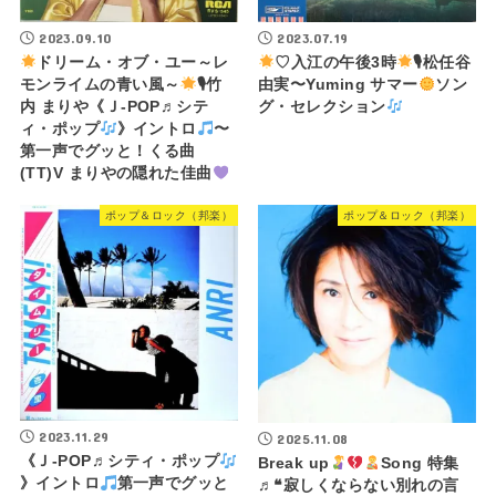
2023.09.10
2023.07.19
ドリーム・オブ・ユー～レ
♡入江の午後3時
🎙松任谷
モンライムの青い風～
🎙竹
由実〜Yuming サマー
ソン
内 まりや《Ｊ-POP♬シテ
グ・セレクション
ィ・ポップ
》イントロ
〜
第一声でグッと！くる曲
(TT)V まりやの隠れた佳曲
ポップ＆ロック（邦楽）
ポップ＆ロック（邦楽）
2023.11.29
2025.11.08
《Ｊ-POP♬シティ・ポップ
Break up
Song 特集
》イントロ
第一声でグッと
♬❝寂しくならない別れの言