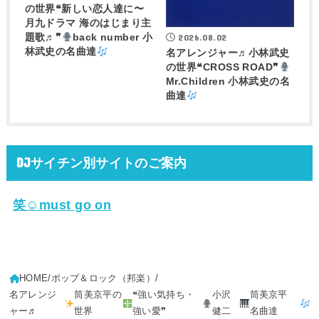
の世界❝新しい恋人達に〜
月九ドラマ 海のはじまり主
2026.08.02
題歌♬❞
back number 小
林武史の名曲達
名アレンジャー♬
小林武史
の世界❝CROSS ROAD❞
Mr.Children 小林武史の名
曲達
DJサイチン別サイトのご案内
笑☺must go on
HOME
ポップ＆ロック（邦楽）
名アレンジ
筒美京平の
❝強い気持ち・
小沢
筒美京平
ャー♬
世界
強い愛❞
健二
名曲達