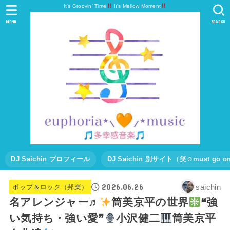
It's Groovin' Time
It's Mellow Moment
MENU
SEARCH
DJ Saichin プロフィール
DJ Saichin 別サイト（笑☺must go
2026.06.26
saichin
ポップ＆ロック（邦楽）
名アレンジャー♬
筒美京平の世界
❝強
い気持ち・強い愛❞
小沢健二
筒美京平