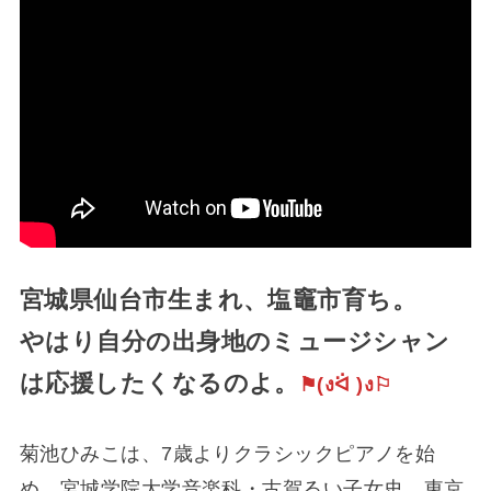
宮城県仙台市生まれ、塩竈市育ち。
やはり自分の出身地のミュージシャン
は応援したくなるのよ。
⚑︎(งᐛ )ง⚐︎
菊池ひみこは、7歳よりクラシックピアノを始
め、宮城学院大学音楽科・古賀るい子女史、東京