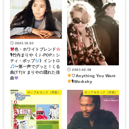
2023.10.03
色・ホワイトブレンド
🎙竹内まりや《Ｊ-POP♬シ
ティ・ポップ
》イントロ
〜第一声でグッと！くる
2023.02.08
曲(TT)V まりやの隠れた佳
♡Anything You Want
曲
🎙Workshy
ポップ＆ロック（邦楽）
ポップ＆ロック（洋楽）