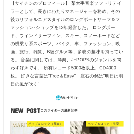
【サイチンのプロフィール】 某大手音楽ソフトリテイ
ラーとして、長きにわたりマネージャーを務め、その
後カリフォルニアスタイルのロングボードサーフ＆フ
ァッション･ショップを12年経営した。 ロングボー
ド、ウィンドサーフィン、スキー、スノーボードなど
の横乗り系スポーツ、バイク、車、ファッション、映
画、旅行、雑貨、B級グルメ等、多岐の趣味を持ってい
る。 音楽に関しては、洋楽、J−POPSのジャンルを問
わず好きです。 所有レコード5000枚以上、CD4000
枚。 好きな言葉は"Free＆Easy" 座右の銘は"明日は明
日の風が吹く"
NEW POST
ポップ＆ロック（邦楽）
ポップ＆ロック（洋楽）