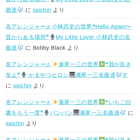
曲達
に
saichin
より
名アレンジャー♬
小林武史の世界❝Hello,Again〜
昔からある場所❞
My Little Lover 小林武史の名
曲達
に
Bobby Black
より
名アレンジャー♬
瀬尾一三の世界
❝我が良き
友よ❞
かまやつヒロシ
瀬尾一三名曲達
す
に
saichin
より
名アレンジャー♬
瀬尾一三の世界
❝いちご白
書をもう一度❞
バンバン
瀬尾一三名曲達
に
saichin
より
名アレンジャー♬
瀬尾一三の世界
❝我が良き