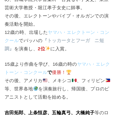
芸術大学教授・堀江孝子女史に師事。
その後、エレクトーンやパイプ・オルガンでの演
奏活動を開始。
12歳の時、出場した
ヤマハ・エレクトーン・コン
クール
でバッハの
『トッカータとフーガ ニ短
調』
を演奏し、
2位
に入賞。
15歳より作曲を学び、16歳の時の
ヤマハ・エレク
トーン・コンクール
で
優勝！
その後、アメリカ
、メキシコ
、フィリピン
等、世界各地
を演奏旅行し、帰国後、プロのピ
アニストとして活動を始める。
吉田拓郎、上条恒彦、五輪真弓、大橋純子
等のロ