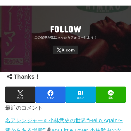
FOLLOW
Thanks！
ポスト
シェア
はてブ
送る
最近のコメント
名アレンジャー♬
小林武史の世界❝Hello,Again〜
昔からある場所❞
My Little Lover 小林武史の名