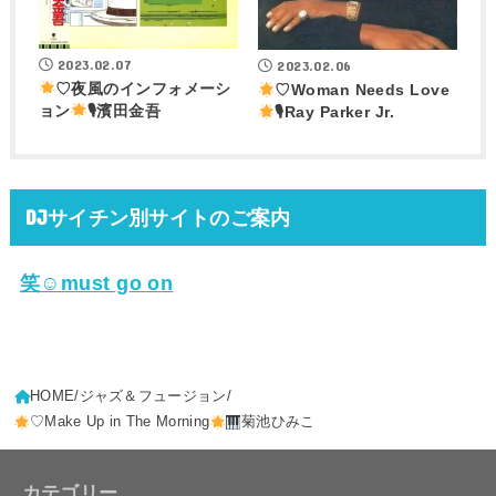
2023.02.07
2023.02.06
♡夜風のインフォメーシ
♡Woman Needs Love
ョン
🎙濱田金吾
🎙Ray Parker Jr.
DJサイチン別サイトのご案内
笑☺must go on
HOME
ジャズ＆フュージョン
♡Make Up in The Morning
菊池ひみこ
カテゴリー