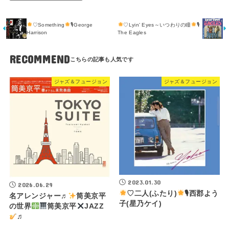
♡Something
🎙George
♡Lyin' Eyes～いつわりの瞳
🎙
Harrison
The Eagles
RECOMMEND
ジャズ＆フュージョン
ジャズ＆フュージョン
2023.01.30
2026.06.29
♡二人(ふたり)
🎙西郡よう
名アレンジャー♬
筒美京平
子(星乃ケイ)
の世界
筒美京平
JAZZ
♬