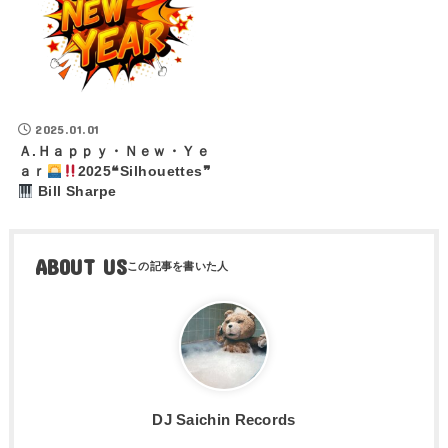
2025.01.01
Ａ.Ｈａｐｐｙ・Ｎｅｗ・Ｙｅ
ａｒ
2025❝Silhouettes❞
Bill Sharpe
ABOUT US
DJ Saichin Records