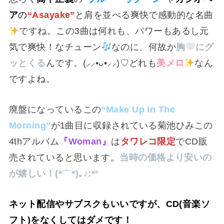
ア
の
“Asayake”
と肩を並べる爽快で感動的な名曲
ですね。この3曲は何れも、パワーもあるし元
気で爽快！なチューン
なのに、何故か
胸‪
にグ
ッとくる
んです。(⸝⸝•ᴗ•⸝⸝)♡どれも
美メロ
なん
ですよね。
廃盤になっているこの
“Make Up in The
Morning”
が1曲目に収録されている菊池ひみこの
4thアルバム
『Woman』
は
タワレコ限定
でCD販
売されていると思います。
当時の価格より安いの
が嬉しい！(*ˊ˘ˋ*)｡♪:*°
ネット配信やサブスクもいいですが、CD(音楽ソ
フト)をなくしてはダメです！