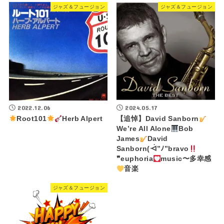
ジャズ＆フュージョン
ジャズ＆フュージョン
2022.12.06
2024.05.17
Root101
Herb Alpert
【追悼】David Sanborn
We’re All Alone
Bob
James
David
Sanborn(ᐙ”ﾉ”bravo
❞euphoria
music〜多幸感
音楽
ジャズ＆フュージョン