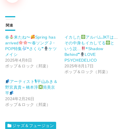
関連
春
来たね〜
Spring has
イカした
アルバムJKTは、
arrived
〜春ソング J・
その中身もイカしてる
と
POP特集
❝さくら❞
ケツ
いう説…
❝Shadow
メイシ
Behind❞
LOVE
2025年4月8日
PSYCHEDELICO
ポップ＆ロック（邦楽）
2025年8月17日
ポップ＆ロック（邦楽）
アーティスト🎙平山みき＆
野宮真貴＝橋本淳
筒美京
平
2024年2月26日
ポップ＆ロック（邦楽）
ジャズ＆フュージョン