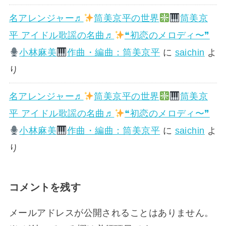
名アレンジャー♬
筒美京平の世界
筒美京
平 アイドル歌謡の名曲♬
❝初恋のメロディ〜❞
小林麻美
作曲・編曲：筒美京平
に
saichin
よ
り
名アレンジャー♬
筒美京平の世界
筒美京
平 アイドル歌謡の名曲♬
❝初恋のメロディ〜❞
小林麻美
作曲・編曲：筒美京平
に
saichin
よ
り
コメントを残す
メールアドレスが公開されることはありません。