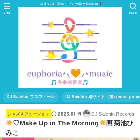
It's Groovin' Time
It's Mellow Moment
MENU
SEARCH
DJ Saichin プロフィール
DJ Saichin 別サイト（笑☺must go
2023.01.19
DJ Saichin Records
ジャズ＆フュージョン
♡Make Up in The Morning
菊池ひ
みこ