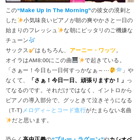
この
“Make Up in The Morning”
の彼女の溌剌と
した
小気味良いピアノが朝の爽やかさと一日の
始まりのフレッシュ
な朝にピッタリのご機嫌な
チューン
サックス
はもちろん、
アーニー・ワッツ
。
オイラはAM8:00にこの曲
で起きている。
「さぁー！今日も一日何すっかなぁ～⋯
」や
なくて、
「さぁ！今日一日、頑張りますか！」
っ
てなるのです。それだけではなく、イントロから
ピアノの導入部分で、グッときて泣きそうになる
（T-T)
メロディ～とコード進行
がたまらない名曲
だと思います。
恐らく
高中正義
の
“ブルー・ラグーン”
や
カシオペ