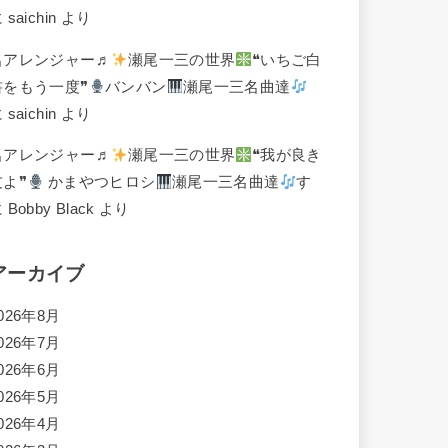
に
saichin
より
名アレンジャー♬
瀬尾一三の世界
❝いちご白
書をもう一度❞
バンバン
瀬尾一三名曲達
に
saichin
より
名アレンジャー♬
瀬尾一三の世界
❝我が良き
友よ❞
かまやつヒロシ
瀬尾一三名曲達
す
に
Bobby Black
より
アーカイブ
026年8月
026年7月
026年6月
026年5月
026年4月