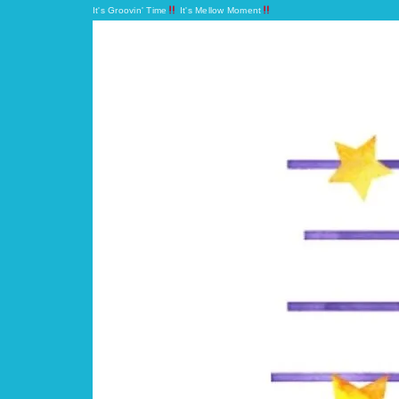
It's Groovin' Time
It's Mellow Moment