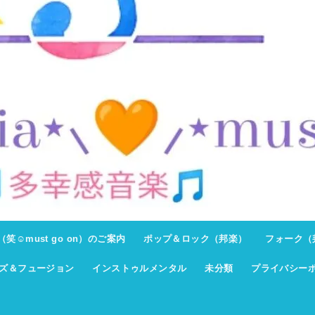
ト（笑☺must go on）のご案内
ポップ＆ロック（邦楽）
フォーク（
ズ＆フュージョン
インストゥルメンタル
未分類
プライバシー