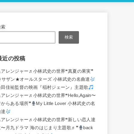
検索
検索
最近の投稿
名アレンジャー♬
小林武史の世界❝真夏の果実❞
サザン★オールスターズ 小林武史の名曲達
桑田佳祐監督の映画『稲村ジェーン』主題歌
名アレンジャー♬
小林武史の世界❝Hello,Again〜
昔からある場所❞
My Little Lover 小林武史の名
曲達
名アレンジャー♬
小林武史の世界❝新しい恋人達
に〜月九ドラマ 海のはじまり主題歌♬❞
back