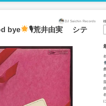
DJ Saichin Records
od bye
🎙荒井由実 シテ