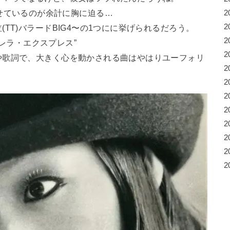
せているのが余計に胸に迫る…
2
2
TT)バラードBIG4〜の1つにに挙げられるだろう。
2
シンデレラ・エクスプレス”
2
や歌詞で、大きく心を動かされる曲はやはりユーフォリ
2
2
2
2
2
2
2
2