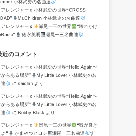
umber 小林武史の名曲達
名アレンジャー♬
小林武史の世界❝CROSS
OAD❞
Mr.Children 小林武史の名曲達
名アレンジャー♬
瀬尾一三の世界
❝壊れかけ
Radio❞
徳永英明
瀬尾一三名曲達
最近のコメント
名アレンジャー♬
小林武史の世界❝Hello,Again〜
昔からある場所❞
My Little Lover 小林武史の名
曲達
に
saichin
より
名アレンジャー♬
小林武史の世界❝Hello,Again〜
昔からある場所❞
My Little Lover 小林武史の名
曲達
に
Bobby Black
より
名アレンジャー♬
瀬尾一三の世界
❝我が良き
友よ❞
かまやつヒロシ
瀬尾一三名曲達
す