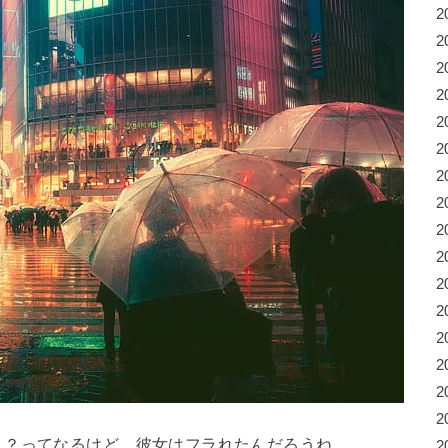
2
2
2
2
2
2
2
2
2
2
2
2
2
2
2
2
！？ってなるけど、彼女はフラれたんだろうね。
2