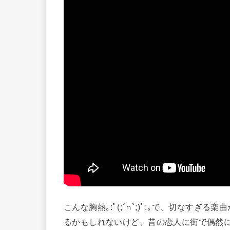
こんな胸熱｡⁠:ﾟ⁠(⁠;⁠´⁠∩⁠`⁠;⁠)ﾟ⁠:⁠｡で、切な
るかもしれないけど、昔の恋人に街で偶然