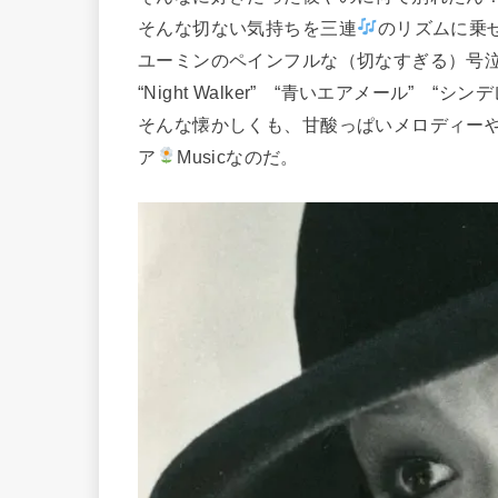
そんな切ない気持ちを三連
のリズムに乗
ユーミンのペインフルな（切なすぎる）号泣(
“Night Walker” “青いエアメール” “
そんな懐かしくも、甘酸っぱいメロディー
ア
Musicなのだ。