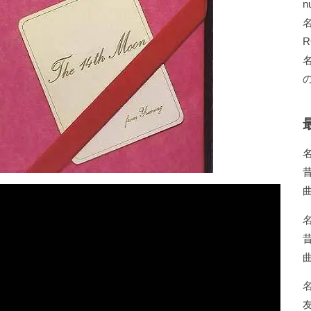
n
R
の