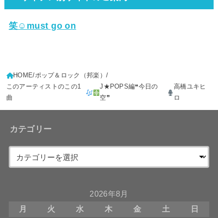
笑☺must go on
HOME
ポップ＆ロック（邦楽）
このアーティストのこの1
J★POPS編❝今日の
高橋ユキヒ
曲
空❞
ロ
カテゴリー
2026年8月
月
火
水
木
金
土
日