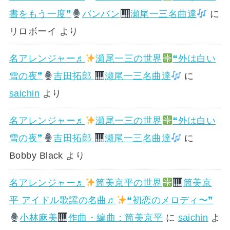
書をもう一度❞
バンバン
瀬尾一三名曲達
に
リロボーイ
より
名アレンジャー♬
瀬尾一三の世界
❝外は白い
雪の夜❞
吉田拓郎
瀬尾一三名曲達
に
saichin
より
名アレンジャー♬
瀬尾一三の世界
❝外は白い
雪の夜❞
吉田拓郎
瀬尾一三名曲達
に
Bobby Black
より
名アレンジャー♬
筒美京平の世界
筒美京
平 アイドル歌謡の名曲♬
❝初恋のメロディ〜❞
小林麻美
作曲・編曲：筒美京平
に
saichin
よ