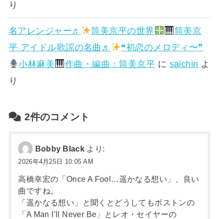
り
名アレンジャー♬
筒美京平の世界
筒美京
平 アイドル歌謡の名曲♬
❝初恋のメロディ〜❞
小林麻美
作曲・編曲：筒美京平
に
saichin
よ
り
2件のコメント
Bobby Black
より:
2026年4月25日 10:05 AM
高橋幸宏の「Once A Fool…遥かなる想い」、良い
曲ですね。
「遥かなる想い」と聞くとどうしてもボストンの
「A Man I’ll Never Be」とレオ・セイヤーの