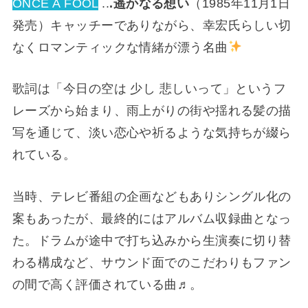
ONCE A FOOL
..
.遥かなる想い
（1985年11月1日
発売）キャッチーでありながら、幸宏氏らしい切
なくロマンティックな情緒が漂う名曲
歌詞は「今日の空は 少し 悲しいって」というフ
レーズから始まり、雨上がりの街や揺れる髪の描
写を通じて、淡い恋心や祈るような気持ちが綴ら
れている。
当時、テレビ番組の企画などもありシングル化の
案もあったが、最終的にはアルバム収録曲となっ
た。ドラムが途中で打ち込みから生演奏に切り替
わる構成など、サウンド面でのこだわりもファン
の間で高く評価されている曲♬。