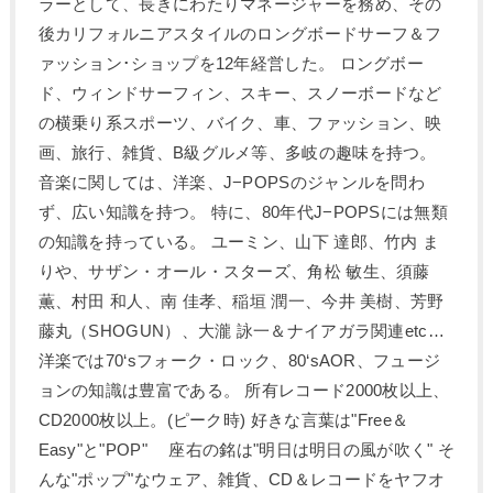
ラーとして、長きにわたりマネージャーを務め、その
後カリフォルニアスタイルのロングボードサーフ＆フ
ァッション･ショップを12年経営した。 ロングボー
ド、ウィンドサーフィン、スキー、スノーボードなど
の横乗り系スポーツ、バイク、車、ファッション、映
画、旅行、雑貨、B級グルメ等、多岐の趣味を持つ。
音楽に関しては、洋楽、J−POPSのジャンルを問わ
ず、広い知識を持つ。 特に、80年代J−POPSには無類
の知識を持っている。 ユーミン、山下 達郎、竹内 ま
りや、サザン・オール・スターズ、角松 敏生、須藤
薫、村田 和人、南 佳孝、稲垣 潤一、今井 美樹、芳野
藤丸（SHOGUN）、大瀧 詠一＆ナイアガラ関連etc…
洋楽では70‘sフォーク・ロック、80‘sAOR、フュージ
ョンの知識は豊富である。 所有レコード2000枚以上、
CD2000枚以上。(ピーク時) 好きな言葉は"Free＆
Easy"と"POP" 座右の銘は"明日は明日の風が吹く" そ
んな"ポップ"なウェア、雑貨、CD＆レコードをヤフオ