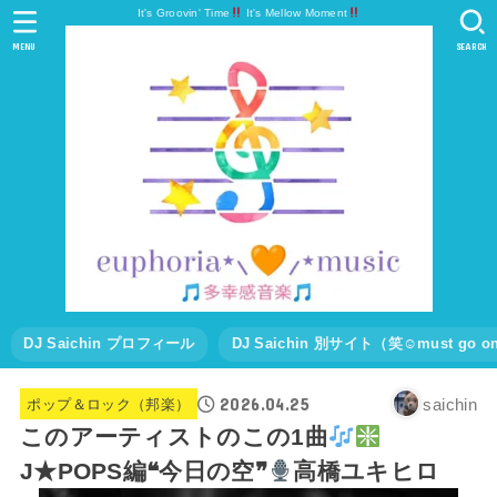
It's Groovin' Time
It's Mellow Moment
MENU
SEARCH
DJ Saichin プロフィール
DJ Saichin 別サイト（笑☺must go
2026.04.25
saichin
ポップ＆ロック（邦楽）
このアーティストのこの1曲
J★POPS編❝今日の空❞
高橋ユキヒロ