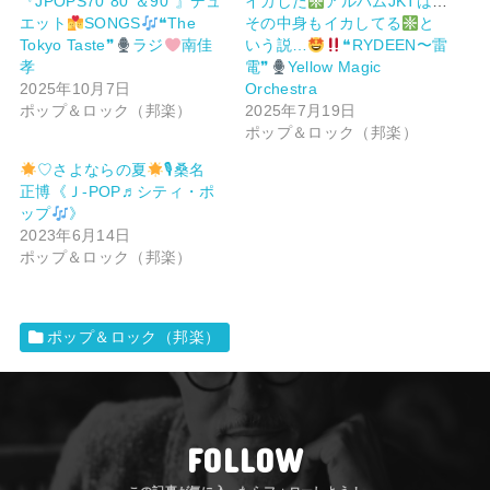
『JPOPS70❜80❜＆90❜』デュ
イカした
アルバムJKTは、
エット
SONGS
❝The
その中身もイカしてる
と
Tokyo Taste❞
ラジ
南佳
いう説…
❝RYDEEN〜雷
孝
電❞
Yellow Magic
2025年10月7日
Orchestra
ポップ＆ロック（邦楽）
2025年7月19日
ポップ＆ロック（邦楽）
♡さよならの夏
🎙桑名
正博《Ｊ-POP♬シティ・ポ
ップ
》
2023年6月14日
ポップ＆ロック（邦楽）
ポップ＆ロック（邦楽）
FOLLOW