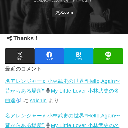
Thanks！
ポスト
シェア
はてブ
送る
最近のコメント
名アレンジャー♬
小林武史の世界❝Hello,Again〜
昔からある場所❞
My Little Lover 小林武史の名
曲達
に
saichin
より
名アレンジャー♬
小林武史の世界❝Hello,Again〜
昔からある場所❞
My Little Lover 小林武史の名