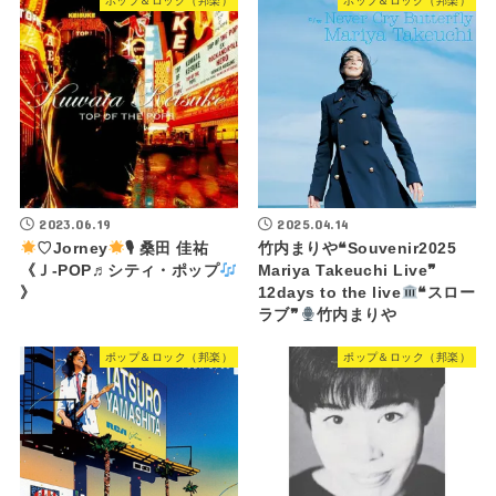
ポップ＆ロック（邦楽）
ポップ＆ロック（邦楽）
2023.06.19
2025.04.14
♡Jorney
🎙 桑田 佳祐
竹内まりや❝Souvenir2025
《Ｊ-POP♬シティ・ポップ
Mariya Takeuchi Live❞
》
12days to the live
❝スロー
ラブ❞
竹内まりや
ポップ＆ロック（邦楽）
ポップ＆ロック（邦楽）