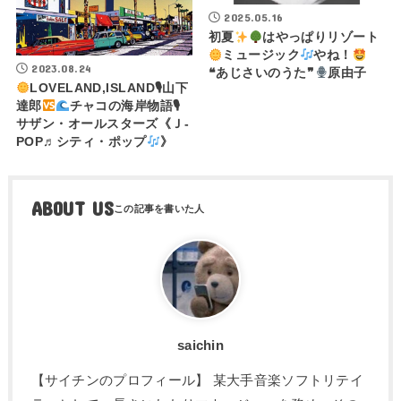
2025.05.16
初夏
はやっぱりリゾート
ミュージック
やね！
2023.08.24
❝あじさいのうた❞
原由子
LOVELAND,ISLAND🎙山下
達郎
チャコの海岸物語🎙
サザン・オールスターズ《Ｊ-
POP♬シティ・ポップ
》
ABOUT US
saichin
【サイチンのプロフィール】 某大手音楽ソフトリテイ