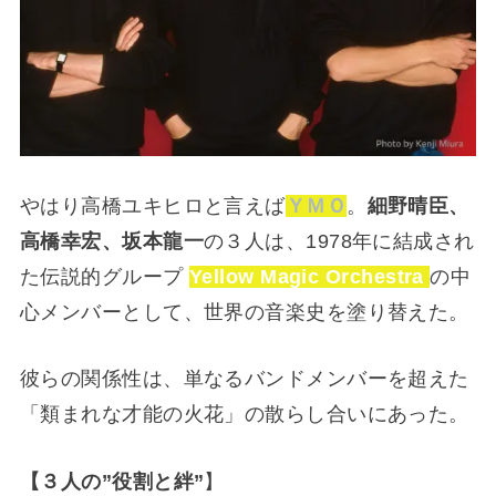
やはり高橋ユキヒロと言えば
ＹＭＯ
。
細野晴臣、
高橋幸宏、坂本龍一
の３人は、1978年に結成され
た伝説的グループ
Yellow Magic Orchestra
の中
心メンバーとして、世界の音楽史を塗り替えた。
彼らの関係性は、単なるバンドメンバーを超えた
「類まれな才能の火花」の散らし合いにあった。
【３人の”役割と絆”
】