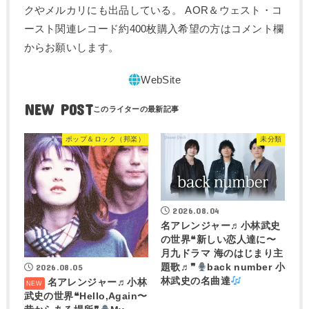
クやメルカリにも出品している。 AOR＆ウェスト・コ
ースト関連レコード約400枚購入希望の方はコメント欄
からお願いします。
NEW POST
ポップ＆ロック（邦楽）
未分類
2026.08.04
名アレンジャー♬
小林武史
の世界❝新しい恋人達に〜
月九ドラマ 海のはじまり主
2026.08.05
題歌♬❞
back number 小
林武史の名曲達
名アレンジャー♬
小林
武史の世界❝Hello,Again〜