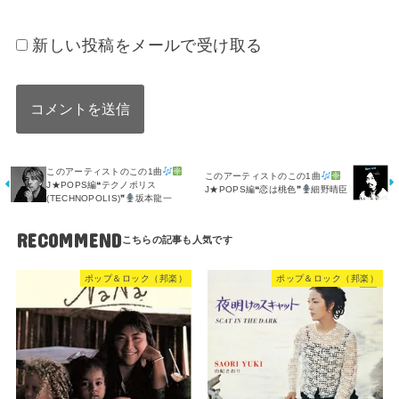
新しい投稿をメールで受け取る
このアーティストのこの1曲
このアーティストのこの1曲
J★POPS編❝テクノポリス
J★POPS編❝恋は桃色❞
細野晴臣
(TECHNOPOLIS)❞
坂本龍一
RECOMMEND
ポップ＆ロック（邦楽）
ポップ＆ロック（邦楽）