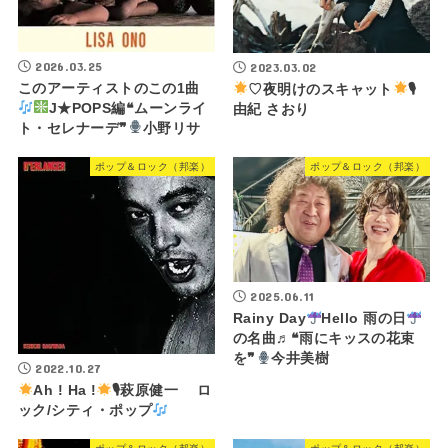
2026.03.25
2023.03.02
このアーティストのこの1曲
♡夜明けのスキャット
🎙
J★POPS編❝ムーンライ
由紀 さおり
ト・セレナーデ❞
小野リサ
ポップ＆ロック（邦楽）
ポップ＆ロック（邦楽）
2025.06.11
Rainy Day
Hello 雨の日
の名曲♬❝雨にキッスの花束
を❞
今井美樹
2022.10.27
Ah ! Ha !
🎙萩原健一 ロ
ック/シティ・ポップ