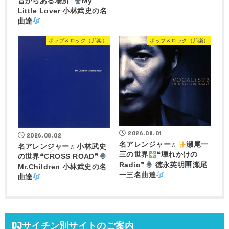
昔からある場所❞
My
Little Lover 小林武史の名
曲達
ポップ＆ロック（邦楽）
ポップ＆ロック（邦楽）
2026.08.01
2026.08.02
名アレンジャー♬
瀬尾一
名アレンジャー♬
小林武史
三の世界
❝壊れかけの
の世界❝CROSS ROAD❞
Radio❞
徳永英明
瀬尾
Mr.Children 小林武史の名
一三名曲達
曲達
DJサイチン別サイトのご案内