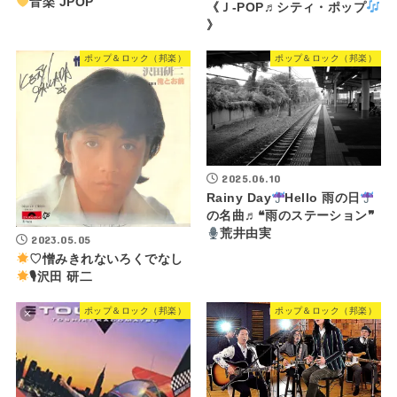
音楽 JPOP
《Ｊ-POP♬シティ・ポップ
》
ポップ＆ロック（邦楽）
ポップ＆ロック（邦楽）
2025.06.10
Rainy Day
Hello 雨の日
の名曲♬❝雨のステーション❞
荒井由実
2023.05.05
♡憎みきれないろくでなし
🎙沢田 研二
ポップ＆ロック（邦楽）
ポップ＆ロック（邦楽）