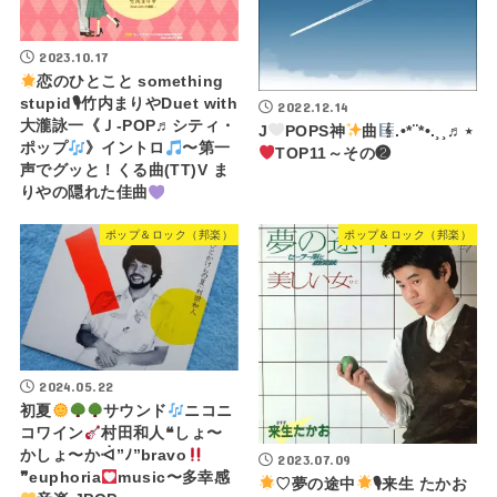
2023.10.17
恋のひとこと something
stupid🎙竹内まりやDuet with
2022.12.14
大瀧詠一《Ｊ-POP♬シティ・
J
POPS神
曲
.•*¨*•.¸¸♬⋆
ポップ
》イントロ
〜第一
TOP11～その❷
声でグッと！くる曲(TT)V ま
りやの隠れた佳曲
ポップ＆ロック（邦楽）
ポップ＆ロック（邦楽）
2024.05.22
初夏
サウンド
ニコニ
コワイン
村田和人❝しょ〜
かしょ〜かᐙ”ﾉ”bravo
2023.07.09
❞euphoria
music〜多幸感
♡夢の途中
🎙来生 たかお