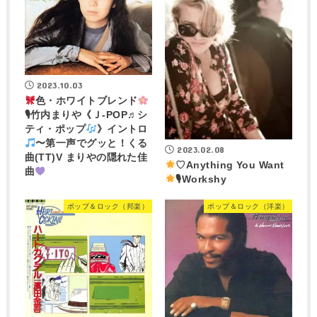
2023.10.03
色・ホワイトブレンド
🎙竹内まりや《Ｊ-POP♬シ
ティ・ポップ
》イントロ
〜第一声でグッと！くる
2023.02.08
曲(TT)V まりやの隠れた佳
♡Anything You Want
曲
🎙Workshy
ポップ＆ロック（邦楽）
ポップ＆ロック（洋楽）