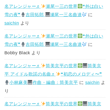
名アレンジャー♬
瀬尾一三の世界
❝外は白い
雪の夜❞
吉田拓郎
瀬尾一三名曲達
に
saichin
より
名アレンジャー♬
瀬尾一三の世界
❝外は白い
雪の夜❞
吉田拓郎
瀬尾一三名曲達
に
Bobby Black
より
名アレンジャー♬
筒美京平の世界
筒美京
平 アイドル歌謡の名曲♬
❝初恋のメロディ〜❞
小林麻美
作曲・編曲：筒美京平
に
saichin
よ
り
名アレンジャー♬
筒美京平の世界
筒美京