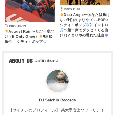
2023.11.02
Dear Angie〜あなたは負け
ない🎙竹内 まりや《Ｊ-POP♬
シティ・ポップ
》イントロ
2022.10.29
〜第一声でグッと！くる曲
August Rain〜ただ一度だ
(TT)V まりやの隠れた佳曲
け（If Only Once）
🎙角松
敏生 シティ・ポップ
ABOUT US
DJ Saichin Records
【サイチンのプロフィール】 某大手音楽ソフトリテイ