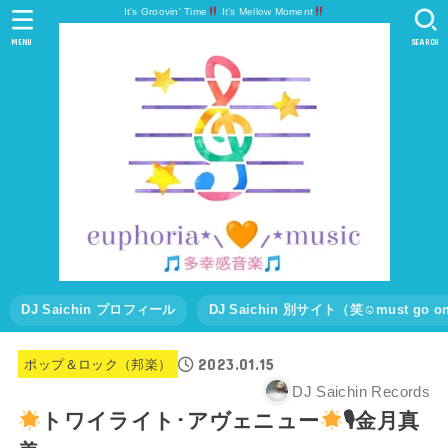
It's Groovin' Time
It's Mellow Moment
MENU
SEARCH
DJ Saichin プロフィール
DJ Saichin 別サイト（笑☺must go
2023.01.15
ポップ＆ロック（邦楽）
DJ Saichin Records
トワイライト･アヴェニュー
🎙金月真