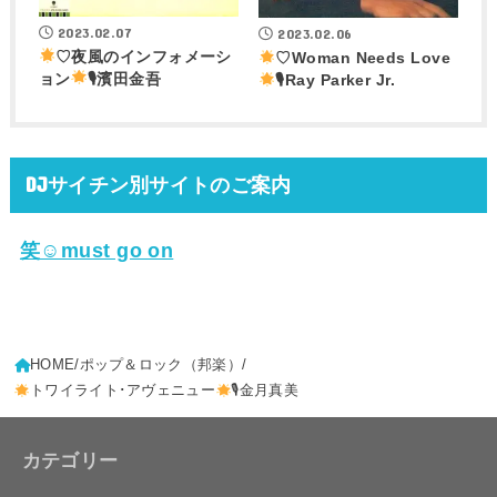
2023.02.07
2023.02.06
♡夜風のインフォメーシ
♡Woman Needs Love
ョン
🎙濱田金吾
🎙Ray Parker Jr.
DJサイチン別サイトのご案内
笑☺must go on
HOME
ポップ＆ロック（邦楽）
トワイライト･アヴェニュー
🎙金月真美
カテゴリー