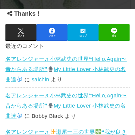
Thanks！
ポスト
シェア
はてブ
送る
最近のコメント
名アレンジャー♬
小林武史の世界❝Hello,Again〜
昔からある場所❞
My Little Lover 小林武史の名
曲達
に
saichin
より
名アレンジャー♬
小林武史の世界❝Hello,Again〜
昔からある場所❞
My Little Lover 小林武史の名
曲達
に
Bobby Black
より
名アレンジャー♬
瀬尾一三の世界
❝我が良き