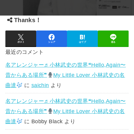
Thanks！
ポスト
シェア
はてブ
送る
最近のコメント
名アレンジャー♬
小林武史の世界❝Hello,Again〜
昔からある場所❞
My Little Lover 小林武史の名
曲達
に
saichin
より
名アレンジャー♬
小林武史の世界❝Hello,Again〜
昔からある場所❞
My Little Lover 小林武史の名
曲達
に
Bobby Black
より