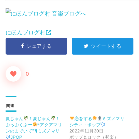
にほんブログ村
シェアする
ツイートする
0
関連
夏じゃん
！夏じゃん
！
恋をする
ミズノマリ
ぷっぷくぷー
❝アクアマリ
シティ・ポップ
ンのまでいて❞🎙ミズノマリ
2022年11月30日
JPOP
ポップ＆ロック（邦楽）