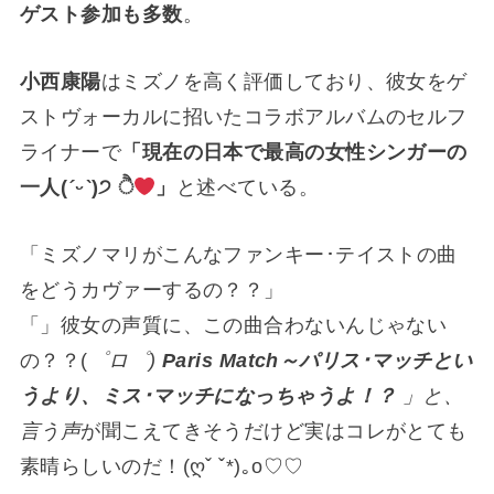
ゲスト参加も多数
。
小西康陽
はミズノを高く評価しており、彼女をゲ
ストヴォーカルに招いたコラボアルバムのセルフ
ライナーで
「現在の日本で最高の女性シンガーの
一人(
ˊᵕˋ
)੭ ੈ
」
と述べている。
「ミズノマリがこんなファンキー･テイストの曲
をどうカヴァーするの？？」
「」彼女の声質に、この曲合わないんじゃない
の？？(
゜ロ゜)
Paris Match～パリス･マッチとい
うより、ミス･マッチになっちゃうよ！？
」と、
言う声
が聞こえてきそうだけど実はコレがとても
素晴らしいのだ！(ღˇ ˇ*)｡o♡♡