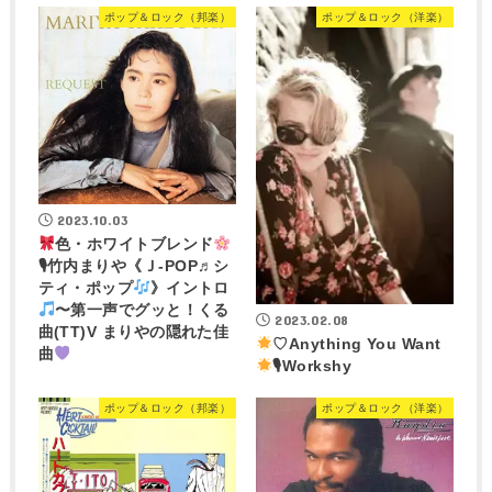
ポップ＆ロック（邦楽）
ポップ＆ロック（洋楽）
2023.10.03
色・ホワイトブレンド
🎙竹内まりや《Ｊ-POP♬シ
ティ・ポップ
》イントロ
〜第一声でグッと！くる
2023.02.08
曲(TT)V まりやの隠れた佳
♡Anything You Want
曲
🎙Workshy
ポップ＆ロック（邦楽）
ポップ＆ロック（洋楽）