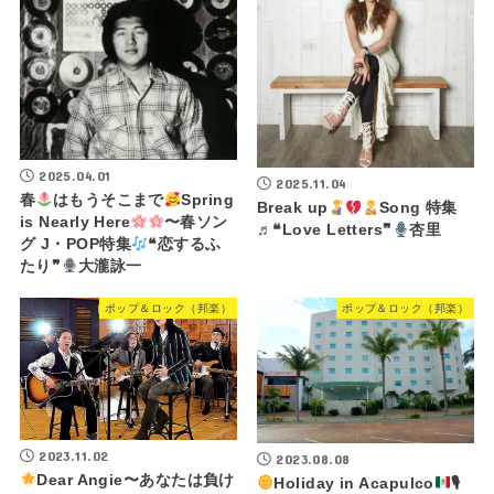
2025.04.01
2025.11.04
春
はもうそこまで
Spring
Break up
Song 特集
is Nearly Here
〜春ソン
♬❝Love Letters❞
杏里
グ J・POP特集
❝恋するふ
たり❞
大瀧詠一
ポップ＆ロック（邦楽）
ポップ＆ロック（邦楽）
2023.11.02
2023.08.08
Dear Angie〜あなたは負け
Holiday in Acapulco
🎙