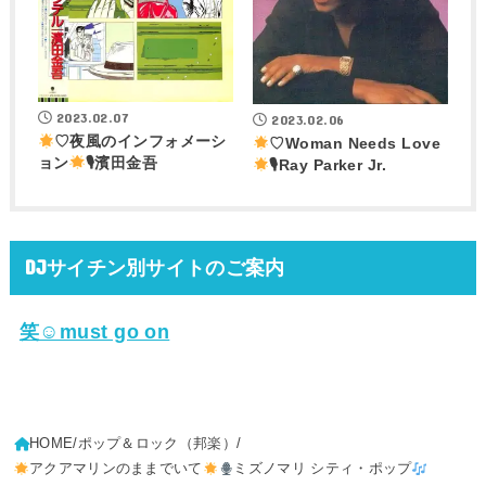
2023.02.07
2023.02.06
♡夜風のインフォメーシ
♡Woman Needs Love
ョン
🎙濱田金吾
🎙Ray Parker Jr.
DJサイチン別サイトのご案内
笑☺must go on
HOME
ポップ＆ロック（邦楽）
アクアマリンのままでいて
ミズノマリ シティ・ポップ