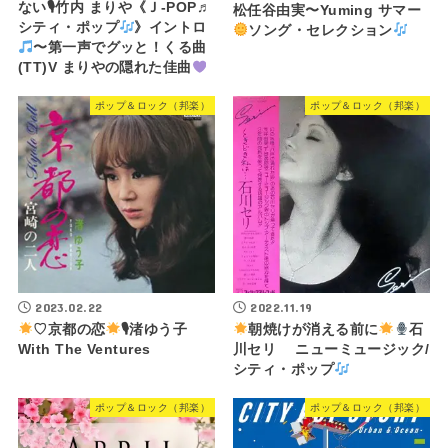
ない🎙竹内 まりや《Ｊ-POP♬
松任谷由実〜Yuming サマー
シティ・ポップ
》イントロ
ソング・セレクション
〜第一声でグッと！くる曲
(TT)V まりやの隠れた佳曲
ポップ＆ロック（邦楽）
ポップ＆ロック（邦楽）
2023.02.22
2022.11.19
♡京都の恋
🎙渚ゆう子
朝焼けが消える前に
石
With The Ventures
川セリ ニューミュージック/
シティ・ポップ
ポップ＆ロック（邦楽）
ポップ＆ロック（邦楽）