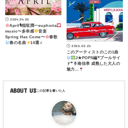
2024.04.05
April🎙稲垣潤一euphoria
music〜多幸感
音楽
Spring Has Come〜
春歌
春の名曲
10選♬
2026.02.26
このアーティストのこの1曲
J★POPS編❝プールサイ
ド❞
南佳孝 成熟した大人の
魅力…
ABOUT US