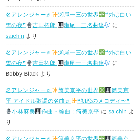
名アレンジャー♬
瀬尾一三の世界
❝外は白い
雪の夜❞
吉田拓郎
瀬尾一三名曲達
に
saichin
より
名アレンジャー♬
瀬尾一三の世界
❝外は白い
雪の夜❞
吉田拓郎
瀬尾一三名曲達
に
Bobby Black
より
名アレンジャー♬
筒美京平の世界
筒美京
平 アイドル歌謡の名曲♬
❝初恋のメロディ〜❞
小林麻美
作曲・編曲：筒美京平
に
saichin
よ
り
名アレンジャー♬
筒美京平の世界
筒美京