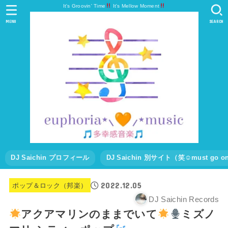
It's Groovin' Time
It's Mellow Moment
MENU
SEARCH
DJ Saichin プロフィール
DJ Saichin 別サイト（笑☺must go
2022.12.05
ポップ＆ロック（邦楽）
DJ Saichin Records
アクアマリンのままでいて
ミズノ