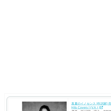
真夏のイノセンス [作詞家] 
Hits Covers [ (V.A.) ]