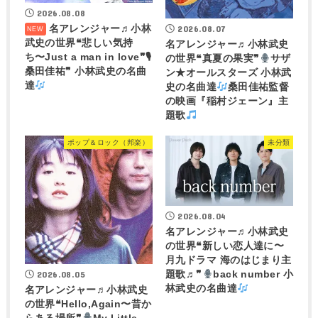
2026.08.08
名アレンジャー♬
小林
2026.08.07
武史の世界❝悲しい気持
名アレンジャー♬
小林武史
ち〜Just a man in love❞🎙
の世界❝真夏の果実❞
サザ
桑田佳祐❞ 小林武史の名曲
ン★オールスターズ 小林武
達
史の名曲達
桑田佳祐監督
の映画『稲村ジェーン』主
題歌
ポップ＆ロック（邦楽）
未分類
2026.08.04
名アレンジャー♬
小林武史
の世界❝新しい恋人達に〜
月九ドラマ 海のはじまり主
2026.08.05
題歌♬❞
back number 小
林武史の名曲達
名アレンジャー♬
小林武史
の世界❝Hello,Again〜昔か