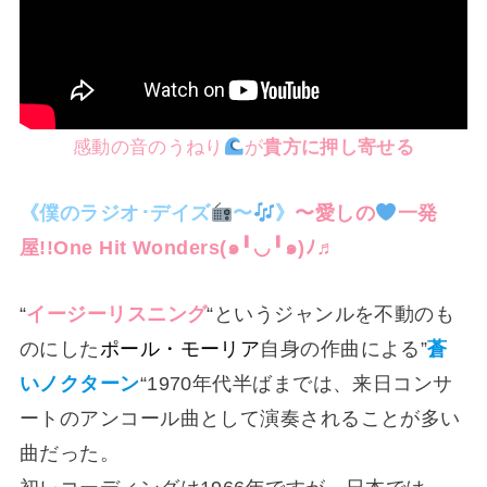
感動の音のうねり
が
貴方に押し寄せる
《僕のラジオ･デイズ
〜
》
〜愛しの
一発
屋!!One Hit Wonders⁠(⁠๑⁠╹⁠◡⁠╹⁠๑⁠)⁠ﾉ⁠♬
“
イージーリスニング
“というジャンルを不動のも
のにした
ポール・モーリア
自身の作曲による”
蒼
いノクターン
“1970年代半ばまでは、来日コンサ
ートのアンコール曲として演奏されることが多い
曲だった。