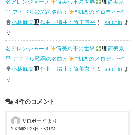
名アレンジャー♬
筒美京平の世界
筒美京
平 アイドル歌謡の名曲♬
❝初恋のメロディ〜❞
小林麻美
作曲・編曲：筒美京平
に
saichin
よ
り
名アレンジャー♬
筒美京平の世界
筒美京
平 アイドル歌謡の名曲♬
❝初恋のメロディ〜❞
小林麻美
作曲・編曲：筒美京平
に
saichin
よ
り
4件のコメント
リロボーイ
より:
2023年3月23日 7:50 PM