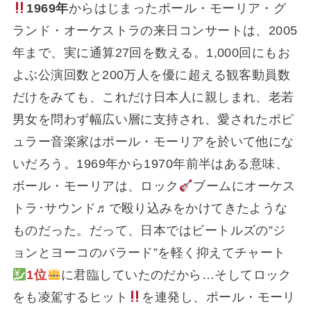
1969年
からはじまったポール・モーリア・グ
ランド・オーケストラの来日コンサートは、2005
年まで、実に通算27回を数える。1,000回にもお
よぶ公演回数と200万人を優に超える観客動員数
だけをみても、これだけ日本人に親しまれ、老若
男女を問わず幅広い層に支持され、愛されたポピ
ュラー音楽家はポール・モーリアを於いて他にな
いだろう。1969年から1970年前半はある意味、
ボール・モーリアは、ロック
ブームにオーケス
トラ･サウンド♬で殴り込みをかけてきたような
ものだった。だって、日本ではビートルズの”ジ
ョンとヨーコのバラード”を軽く抑えてチャート
1位
に君臨していたのだから…そしてロック
をも凌駕するヒット
を連発し、ポール・モーリ