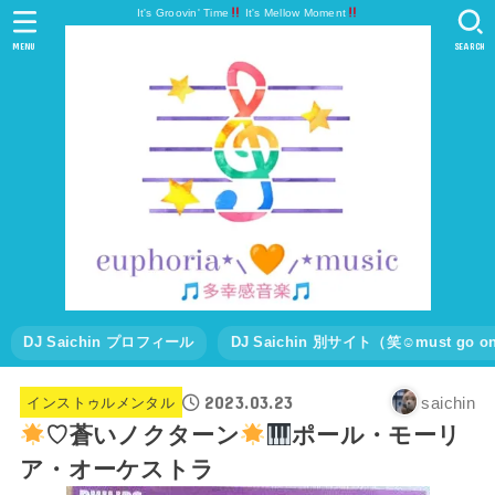
It's Groovin' Time
It's Mellow Moment
MENU
SEARCH
DJ Saichin プロフィール
DJ Saichin 別サイト（笑☺must go
2023.03.23
saichin
インストゥルメンタル
♡蒼いノクターン
ポール・モーリ
ア・オーケストラ