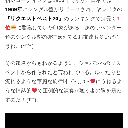
初レコーディングは1966年ですが、日本では
1969年
にシングル盤がリリースされ、ヤンリクの
『リクエストベスト20』
のランキングでは長く
1
位
に君臨していた印象がある。あのラベンダー
色のシングル盤のJKT覚えてるお友達も多いだろ
うね。(*^^*)
その題名からもわかるように、ショパンへのリス
ペクトから作られたと言われている。ゆったりと
流れるような華麗な旋律
.•¨•.¸¸♬⋆
にうねるよ
うな情熱的
で圧倒的な演奏が聴く者の胸を震わ
すのだ！(TT)