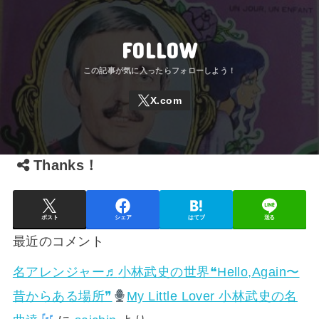
FOLLOW
Thanks！
ポスト
シェア
はてブ
送る
最近のコメント
名アレンジャー♬
小林武史の世界❝Hello,Again〜
昔からある場所❞
My Little Lover 小林武史の名