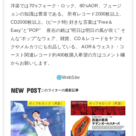
洋楽では70‘sフォーク・ロック、80‘sAOR、フュージ
ョンの知識は豊富である。 所有レコード2000枚以上、
CD2000枚以上。(ピーク時) 好きな言葉は"Free＆
Easy"と"POP" 座右の銘は"明日は明日の風が吹く" そ
んな"ポップ"なウェア、雑貨、CD＆レコードをヤフオ
クやメルカリにも出品している。 AOR＆ウェスト・コ
ースト関連レコード約400枚購入希望の方はコメント欄
からお願いします。
NEW POST
ポップ＆ロック（邦楽）
ポップ＆ロック（邦楽）