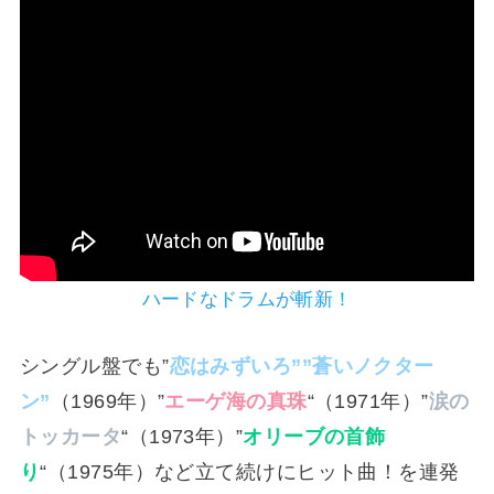
ハードなドラムが斬新！
シングル盤でも”
恋はみずいろ””蒼いノクター
ン”
（1969年）”
エーゲ海の真珠
“（1971年）”
涙の
トッカータ
“（1973年）”
オリーブの首飾
り
“（1975年）など立て続けにヒット曲！を連発