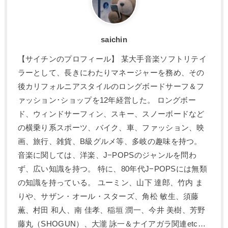
saichin
【サイチンのプロフィール】 某大手音楽ソフトリテイ
ラーとして、長きにわたりマネージャーを務め、その
後カリフォルニアスタイルのロングボードサーフ＆フ
ァッション･ショップを12年経営した。 ロングボー
ド、ウィンドサーフィン、スキー、スノーボードなど
の横乗り系スポーツ、バイク、車、ファッション、映
画、旅行、雑貨、B級グルメ等、多岐の趣味を持つ。
音楽に関しては、洋楽、J−POPSのジャンルを問わ
ず、広い知識を持つ。 特に、80年代J−POPSには無類
の知識を持っている。 ユーミン、山下 達郎、竹内 ま
りや、サザン・オール・スターズ、角松 敏生、須藤
薫、村田 和人、南 佳孝、稲垣 潤一、今井 美樹、芳野
藤丸（SHOGUN）、大瀧 詠一＆ナイアガラ関連etc…