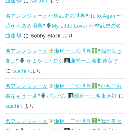
曲達
に
saichin
より
名アレンジャー♬
小林武史の世界❝Hello,Again〜
昔からある場所❞
My Little Lover 小林武史の名
曲達
に
Bobby Black
より
名アレンジャー♬
瀬尾一三の世界
❝我が良き
友よ❞
かまやつヒロシ
瀬尾一三名曲達
す
に
saichin
より
名アレンジャー♬
瀬尾一三の世界
❝いちご白
書をもう一度❞
バンバン
瀬尾一三名曲達
に
saichin
より
名アレンジャー♬
瀬尾一三の世界
❝我が良き