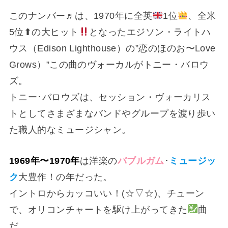
このナンバー♬は、1970年に全英
1位
、全米
5位⬆の大ヒット
となったエジソン・ライトハ
ウス（Edison Lighthouse）の”恋のほのお〜Love
Grows）”この曲のヴォーカルがトニー・バロウ
ズ。
トニー･バロウズは、セッション・ヴォーカリス
トとしてさまざまなバンドやグループを渡り歩い
た職人的なミュージシャン。
1969年〜1970年
は洋楽の
バブルガム
･
ミュージッ
ク
大豊作！の年だった。
イントロからカッコいい！(⁠☆⁠▽⁠☆⁠)、チューン
で、オリコンチャートを駆け上がってきた
曲
だ。