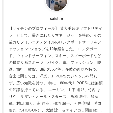
saichin
【サイチンのプロフィール】 某大手音楽ソフトリテイ
ラーとして、長きにわたりマネージャーを務め、その
後カリフォルニアスタイルのロングボードサーフ＆フ
ァッション･ショップを12年経営した。 ロングボー
ド、ウィンドサーフィン、スキー、スノーボードなど
の横乗り系スポーツ、バイク、車、ファッション、映
画、旅行、雑貨、B級グルメ等、多岐の趣味を持つ。
音楽に関しては、洋楽、J−POPSのジャンルを問わ
ず、広い知識を持つ。 特に、80年代J−POPSには無類
の知識を持っている。 ユーミン、山下 達郎、竹内 ま
りや、サザン・オール・スターズ、角松 敏生、須藤
薫、村田 和人、南 佳孝、稲垣 潤一、今井 美樹、芳野
藤丸（SHOGUN）、大瀧 詠一＆ナイアガラ関連etc…