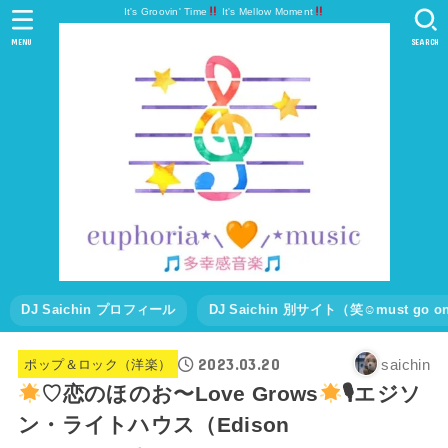
It's Groovin' Time
It's Mellow Moment
MENU
SEARCH
DJ Saichin プロフィール
DJ Saichin 別サイト（笑☺must go
2023.03.20
saichin
ポップ＆ロック（洋楽）
♡恋のほのお〜Love Grows
🎙エジソ
ン・ライトハウス（Edison