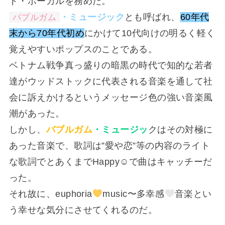
ド・ボーカルを務めた。
バブルガム
・ミュージック
とも呼ばれ、
60年代
末から70年代初め
にかけて10代向けの明るく軽く
覚えやすいポップスのことである。
ベトナム戦争真っ盛りの暗黒の時代で知的な若者
達がウッドストックに代表される音楽を通して社
会に訴えかけるというメッセージ色の強い音楽風
潮があった。
しかし、
バブルガム
・ミュージッ
クはその対極に
あった音楽で、歌詞は”愛や恋”等の内容のライト
な歌詞でとあくまでHappy☺で曲はキャッチーだ
った。
それ故に、euphoria
music〜多幸感
音楽とい
う幸せな気分にさせてくれるのだ。