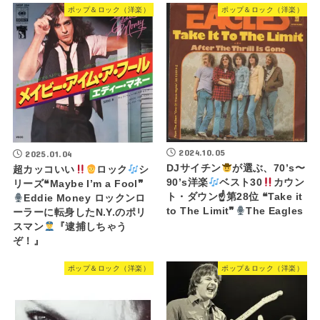
ポップ＆ロック（洋楽）
ポップ＆ロック（洋楽）
2024.10.05
2025.01.04
DJサイチン
が選ぶ、70’s〜
超カッコいい
ロック
シ
90’s洋楽
ベスト30
カウン
リーズ❝Maybe I’m a Fool❞
ト・ダウン☝
第28位 ❝Take it
Eddie Money ロックンロ
to The Limit❞
The Eagles
ーラーに転身したN.Y.のポリ
スマン
『逮捕しちゃう
ぞ！』
ポップ＆ロック（洋楽）
ポップ＆ロック（洋楽）