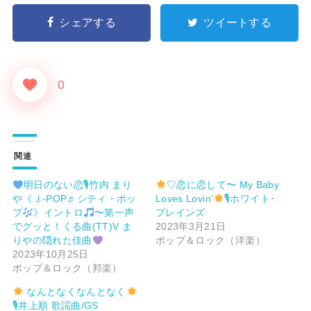
シェアする
ツイートする
0
関連
明日のない恋🎙竹内 まり
♡恋に恋して〜 My Baby
や《Ｊ-POP♬シティ・ポッ
Loves Lovin’
🎙ホワイト･
プ
》イントロ
〜第一声
プレインズ
でグッと！くる曲(TT)V ま
2023年3月21日
りやの隠れた佳曲
ポップ＆ロック（洋楽）
2023年10月25日
ポップ＆ロック（邦楽）
なんとなくなんとなく
🎙井上順 歌謡曲/GS