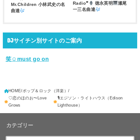
Radio❞
徳永英明
瀬尾
Mr.Children 小林武史の名
一三名曲達
曲達
DJサイチン別サイトのご案内
笑☺must go on
HOME
ポップ＆ロック（洋楽）
♡恋のほのお〜Love
🎙エジソン・ライトハウス（Edison
Grows
Lighthouse）
カテゴリー