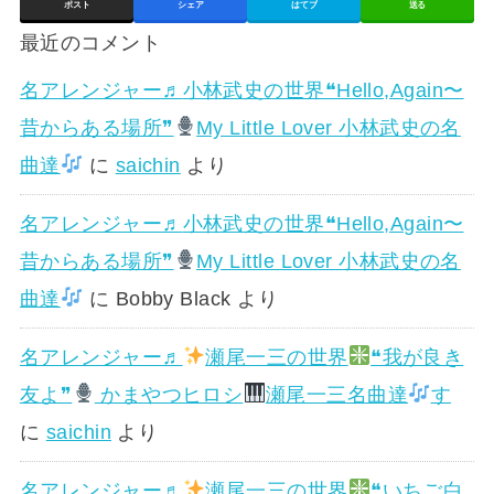
ポスト
シェア
はてブ
送る
最近のコメント
名アレンジャー♬
小林武史の世界❝Hello,Again〜
昔からある場所❞
My Little Lover 小林武史の名
曲達
に
saichin
より
名アレンジャー♬
小林武史の世界❝Hello,Again〜
昔からある場所❞
My Little Lover 小林武史の名
曲達
に
Bobby Black
より
名アレンジャー♬
瀬尾一三の世界
❝我が良き
友よ❞
かまやつヒロシ
瀬尾一三名曲達
す
に
saichin
より
名アレンジャー♬
瀬尾一三の世界
❝いちご白