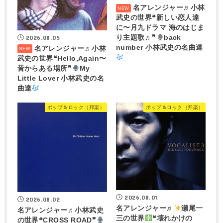
名アレンジャー♬
小林
武史の世界❝新しい恋人達
に〜月九ドラマ 海のはじま
2026.08.05
り主題歌♬❞
back
number 小林武史の名曲達
名アレンジャー♬
小林
武史の世界❝Hello,Again〜
昔からある場所❞
My
Little Lover 小林武史の名
曲達
ポップ＆ロック（邦楽）
ポップ＆ロック（邦楽）
2026.08.01
2026.08.02
名アレンジャー♬
瀬尾一
名アレンジャー♬
小林武史
三の世界
❝壊れかけの
の世界❝CROSS ROAD❞