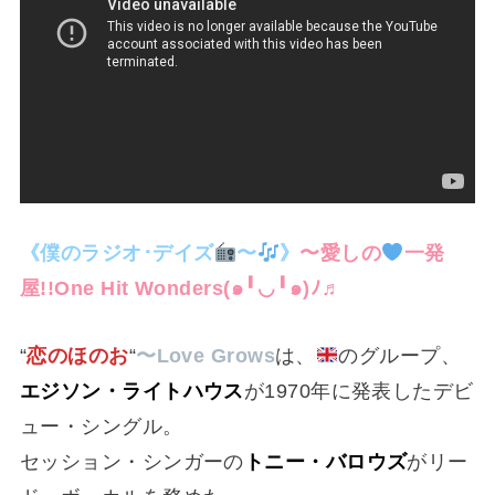
《僕のラジオ･デイズ
〜
》
〜愛しの
一発
屋!!One Hit Wonders⁠(⁠๑⁠╹⁠◡⁠╹⁠๑⁠)⁠ﾉ⁠♬
“
恋のほのお
“
〜Love Grows
は、
のグループ、
エジソン・ライトハウス
が1970年に発表したデビ
ュー・シングル。
セッション・シンガーの
トニー・バロウズ
がリー