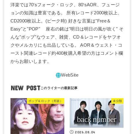
洋楽では70‘sフォーク・ロック、80‘sAOR、フュージ
ョンの知識は豊富である。 所有レコード2000枚以上、
CD2000枚以上。(ピーク時) 好きな言葉は"Free＆
Easy"と"POP" 座右の銘は"明日は明日の風が吹く" そ
んな"ポップ"なウェア、雑貨、CD＆レコードをヤフオ
クやメルカリにも出品している。 AOR＆ウェスト・コ
ースト関連レコード約400枚購入希望の方はコメント欄
からお願いします。
NEW POST
ポップ＆ロック（邦楽）
未分類
2026.08.04