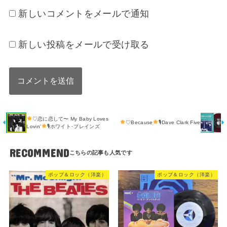
新しいコメントをメールで通知
新しい投稿をメールで受け取る
♡恋に恋して〜 My Baby Loves
♡Because
🎙Dave Clark Five
Lovin'
🎙ホワイト･プレインズ
RECOMMEND
ポップ＆ロック（洋楽）
ポップ＆ロック（洋楽）