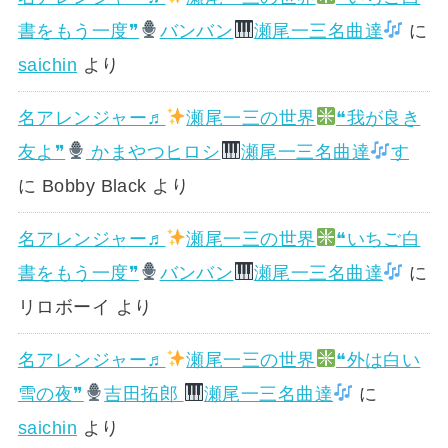
書をもう一度❞
バンバン
瀬尾一三名曲達
に
saichin
より
名アレンジャー♬
瀬尾一三の世界
❝我が良き
友よ❞
かまやつヒロシ
瀬尾一三名曲達
す
に
Bobby Black
より
名アレンジャー♬
瀬尾一三の世界
❝いちご白
書をもう一度❞
バンバン
瀬尾一三名曲達
に
リロボーイ
より
名アレンジャー♬
瀬尾一三の世界
❝外は白い
雪の夜❞
吉田拓郎
瀬尾一三名曲達
に
saichin
より