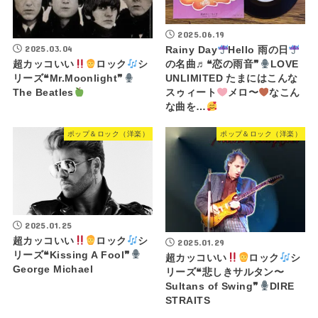
2025.06.19
2025.03.04
Rainy Day
Hello 雨の日
超カッコいい
ロック
シ
の名曲♬❝恋の雨音❞
LOVE
リーズ❝Mr.Moonlight❞
UNLIMITED たまにはこんな
The Beatles
スゥィート
メロ〜
なこん
な曲を…
ポップ＆ロック（洋楽）
ポップ＆ロック（洋楽）
2025.01.25
超カッコいい
ロック
シ
2025.01.29
リーズ❝Kissing A Fool❞
超カッコいい
ロック
シ
George Michael
リーズ❝悲しきサルタン〜
Sultans of Swing❞
DIRE
STRAITS