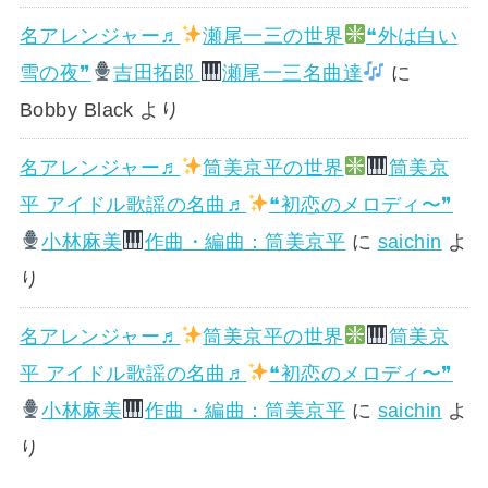
名アレンジャー♬
瀬尾一三の世界
❝外は白い
雪の夜❞
吉田拓郎
瀬尾一三名曲達
に
Bobby Black
より
名アレンジャー♬
筒美京平の世界
筒美京
平 アイドル歌謡の名曲♬
❝初恋のメロディ〜❞
小林麻美
作曲・編曲：筒美京平
に
saichin
よ
り
名アレンジャー♬
筒美京平の世界
筒美京
平 アイドル歌謡の名曲♬
❝初恋のメロディ〜❞
小林麻美
作曲・編曲：筒美京平
に
saichin
よ
り