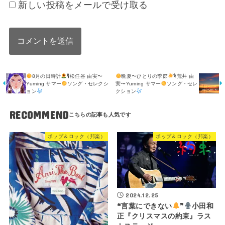
新しい投稿をメールで受け取る
8月の日時計
🎙松任谷 由実〜
晩夏〜ひとりの季節
🎙荒井 由
Yuming サマー
ソング・セレクシ
実〜Yuming サマー
ソング・セレ
ョン
クション
RECOMMEND
ポップ＆ロック（邦楽）
ポップ＆ロック（邦楽）
2024.12.25
❝言葉にできない
❞
小田和
正『クリスマスの約束』ラス