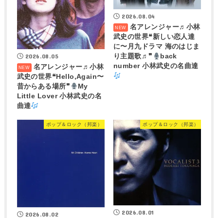
2026.08.04
名アレンジャー♬
小林
武史の世界❝新しい恋人達
に〜月九ドラマ 海のはじま
2026.08.05
り主題歌♬❞
back
number 小林武史の名曲達
名アレンジャー♬
小林
武史の世界❝Hello,Again〜
昔からある場所❞
My
Little Lover 小林武史の名
曲達
ポップ＆ロック（邦楽）
ポップ＆ロック（邦楽）
2026.08.01
2026.08.02