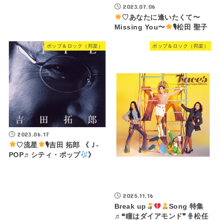
2023.07.06
♡あなたに逢いたくて〜
Missing You〜
🎙松田 聖子
ポップ＆ロック（邦楽）
ポップ＆ロック（邦楽）
2023.06.17
♡流星
🎙吉田 拓郎 《Ｊ-
POP♬シティ・ポップ
》
2025.11.16
Break up
Song 特集
♬❝瞳はダイアモンド❞
松任