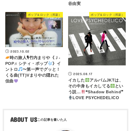
谷由実
ポップ＆ロック（邦楽）
ポップ＆ロック（邦楽）
2023.10.02
時の旅人🎙竹内まりや《Ｊ-
POP♬シティ・ポップ
》イ
ントロ
〜第一声でグッと！
2025.08.17
くる曲(TT)Vまりやの隠れた
イカした
アルバムJKTは、
佳曲
その中身もイカしてる
とい
う説…
❝Shadow Behind❞
LOVE PSYCHEDELICO
ABOUT US