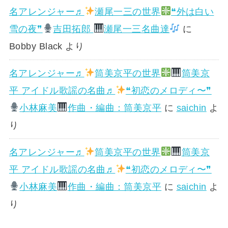
名アレンジャー♬
瀬尾一三の世界
❝外は白い
雪の夜❞
吉田拓郎
瀬尾一三名曲達
に
Bobby Black
より
名アレンジャー♬
筒美京平の世界
筒美京
平 アイドル歌謡の名曲♬
❝初恋のメロディ〜❞
小林麻美
作曲・編曲：筒美京平
に
saichin
よ
り
名アレンジャー♬
筒美京平の世界
筒美京
平 アイドル歌謡の名曲♬
❝初恋のメロディ〜❞
小林麻美
作曲・編曲：筒美京平
に
saichin
よ
り