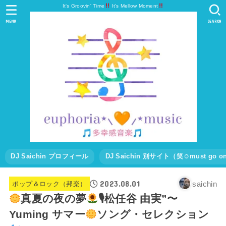
It's Groovin' Time
It's Mellow Moment
MENU
SEARCH
DJ Saichin プロフィール
DJ Saichin 別サイト（笑☺must go
2023.08.01
saichin
ポップ＆ロック（邦楽）
真夏の夜の夢
🎙松任谷 由実”〜
Yuming サマー
ソング・セレクション