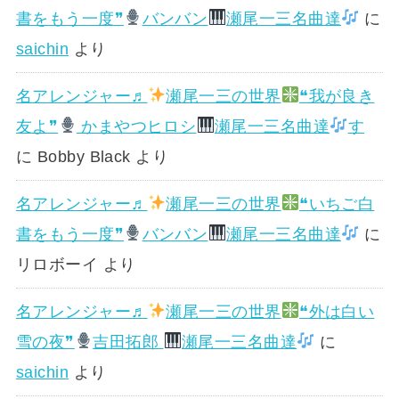
書をもう一度❞
バンバン
瀬尾一三名曲達
に
saichin
より
名アレンジャー♬
瀬尾一三の世界
❝我が良き
友よ❞
かまやつヒロシ
瀬尾一三名曲達
す
に
Bobby Black
より
名アレンジャー♬
瀬尾一三の世界
❝いちご白
書をもう一度❞
バンバン
瀬尾一三名曲達
に
リロボーイ
より
名アレンジャー♬
瀬尾一三の世界
❝外は白い
雪の夜❞
吉田拓郎
瀬尾一三名曲達
に
saichin
より