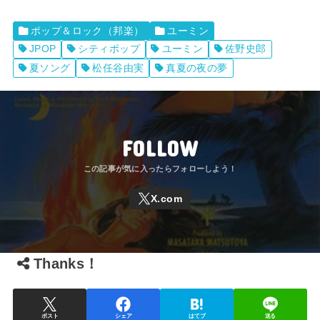
ポップ＆ロック（邦楽）
ユーミン
JPOP
シティポップ
ユーミン
佐野史郎
夏ソング
松任谷由実
真夏の夜の夢
FOLLOW
Thanks！
ポスト
シェア
はてブ
送る