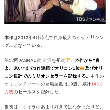
本作は2012年4月時点で自身最大のヒット
シン
グルとなっている。
第12回JASRAC賞
銀賞
を受賞
。
本作から”春
よ、来い”まで3作連続でオリコン1位
及びオリ
コン集計でのミリオンセラーを記録する。
本作の
オリコンチャートの登場週数は19週、累計
143.2
万枚
のセールスを記録した。
当初は、オイラはあまり好きではなかったけど、