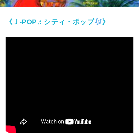
《Ｊ-POP♬シティ・ポップ
》