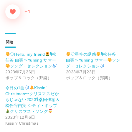
+1
関連
♡Hello, my friend
🎙松
♡星空の誘惑
🎙松任谷
任谷 由実〜Yuming サマー
由実〜Yuming サマー
ソン
ソング・セレクション
グ・セレクション
2023年7月26日
2023年7月23日
ポップ＆ロック（邦楽）
ポップ＆ロック（邦楽）
今日の1曲
Kissin’
Christmas〜クリスマスだか
らじゃない2023🎙桑田佳祐＆
松任谷由実 シティ・ポップ
クリスマス・ソング
2023年12月6日
Kissin’ Christmas