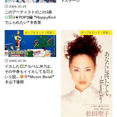
トステージ
2026.01.29
このアーティストのこの1曲
J★POPS編 ❝HappyEnd
でふられたい❞
杏里
ポップ＆ロック（邦楽）
ポップ＆ロック（邦楽）
2025.07.01
イカした
アルバムJKTは、
その中身もイイカしてる
と
いう説…
❝Music Book❞
山下達郎