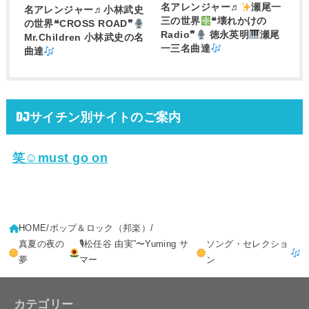
名アレンジャー♬
瀬尾一
名アレンジャー♬
小林武史
三の世界
❝壊れかけの
の世界❝CROSS ROAD❞
Radio❞
徳永英明
瀬尾
Mr.Children 小林武史の名
一三名曲達
曲達
DJサイチン別サイトのご案内
笑☺must go on
HOME
ポップ＆ロック（邦楽）
真夏の夜の
🎙松任谷 由実”〜Yuming サ
ソング・セレクショ
夢
マー
ン
カテゴリー