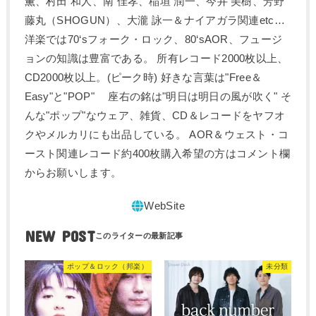
薫、村田 和人、南 佳孝、稲垣 潤一、今井 美樹、芳野
藤丸（SHOGUN）、大瀧 詠一＆ナイアガラ関連etc…
洋楽では70‘sフォーク・ロック、80‘sAOR、フュージ
ョンの知識は豊富である。 所有レコード2000枚以上、
CD2000枚以上。(ピーク時) 好きな言葉は"Free＆
Easy"と"POP" 座右の銘は"明日は明日の風が吹く" そ
んな"ポップ"なウェア、雑貨、CD＆レコードをヤフオ
クやメルカリにも出品している。 AOR＆ウェスト・コ
ースト関連レコード約400枚購入希望の方はコメント欄
からお願いします。
NEW POST
ポップ＆ロック（邦楽）
未分類