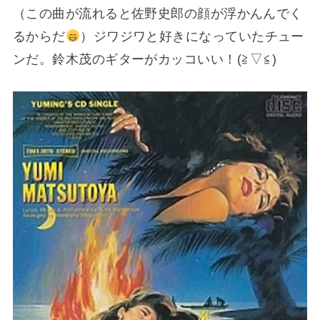
（この曲が流れると佐野史郎の顔が浮かんんでく
るからだ
）ジワジワと好きになっていたチュー
ンだ。鈴木茂のギターがカッコいい！(⁠≧⁠▽⁠≦⁠)