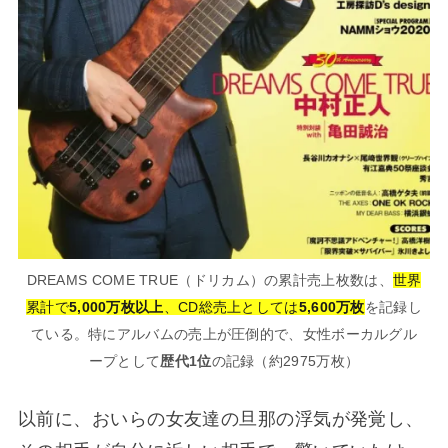
DREAMS COME TRUE（ドリカム）の累計売上枚数は、
世界
累計で
5,000万枚以上
、CD総売上としては
5,600万枚
を記録し
ている。特にアルバムの売上が圧倒的で、女性ボーカルグル
ープとして
歴代1位
の記録（約2975万枚）
以前に、おいらの女友達の旦那の浮気が発覚し、