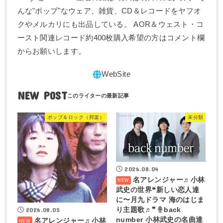
んな"ポップ"なウェア、雑貨、CD＆レコードをヤフオ
クやメルカリにも出品している。 AOR＆ウェスト・コ
ースト関連レコード約400枚購入希望の方はコメント欄
からお願いします。
NEW POST
ポップ＆ロック（邦楽）
未分類
2026.08.04
名アレンジャー♬
小林
武史の世界❝新しい恋人達
に〜月九ドラマ 海のはじま
2026.08.05
り主題歌♬❞
back
number 小林武史の名曲達
名アレンジャー♬
小林