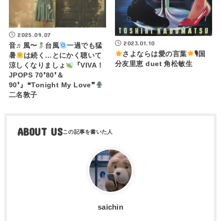
2025.09.07
2023.01.10
音♬風〜
台風
一過でも猛
さよならは愛の言葉
🎙国
暑
は続く…とにかく聴いて
分友里恵 duet 角松敏生
涼しくなりましょ
『VIVA！
JPOPS 70❜80❜＆
90❜』❝Tonight My Love❞
二名敦子
ABOUT US
saichin