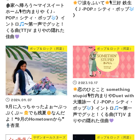
♡涙をふいて
🎙三好 鉄生
🏚家へ帰ろう〜マイスイート
《Ｊ-POP♬シティ・ポップ
ホーム🎙竹内まりや《Ｊ-
》
POP♬シティ・ポップ
》イ
ントロ
〜第一声でグッと！
くる曲(TT)V まりやの隠れた
佳曲
ポップ＆ロック（邦楽）
ポップ＆ロック（邦楽）
2023.10.17
恋のひとこと something
stupid🎙竹内まりやDuet with
2024.09.07
大瀧詠一《Ｊ-POP♬シティ・
9月に入っちゃったよぉ〜ぷっ
ポップ
》イントロ
〜第一
ぷくぷ～
でも残夏
なんだ
声でグッと！くる曲(TT)V ま
よ！❝9月のHometownから❞
りやの隠れた佳曲
杏里
サザンオールスターズ
ポップ＆ロック（邦楽）