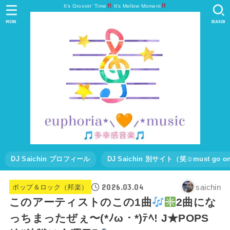
It's Groovin' Time
It's Mellow Moment
MENU
SEARCH
DJ Saichin プロフィール
DJ Saichin 別サイト（笑☺must go
2026.03.04
saichin
ポップ＆ロック（邦楽）
このアーティストのこの1曲
2曲にな
っちまったぜぇ〜(*ﾉω・*)ﾃﾍ! J★POPS