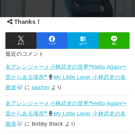
Thanks！
ポスト
シェア
はてブ
送る
最近のコメント
名アレンジャー♬
小林武史の世界❝Hello,Again〜
昔からある場所❞
My Little Lover 小林武史の名
曲達
に
saichin
より
名アレンジャー♬
小林武史の世界❝Hello,Again〜
昔からある場所❞
My Little Lover 小林武史の名
曲達
に
Bobby Black
より