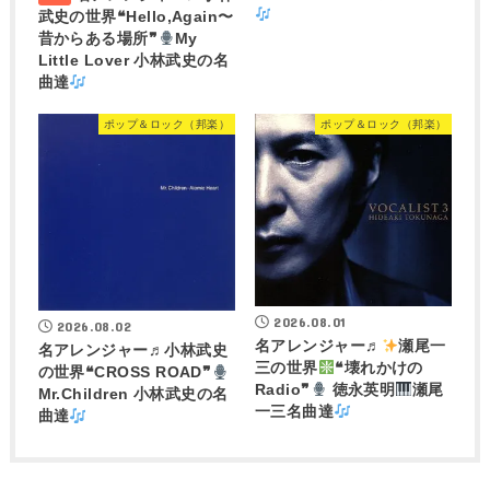
武史の世界❝Hello,Again〜
昔からある場所❞
My
Little Lover 小林武史の名
曲達
ポップ＆ロック（邦楽）
ポップ＆ロック（邦楽）
2026.08.01
2026.08.02
名アレンジャー♬
瀬尾一
名アレンジャー♬
小林武史
三の世界
❝壊れかけの
の世界❝CROSS ROAD❞
Radio❞
徳永英明
瀬尾
Mr.Children 小林武史の名
一三名曲達
曲達