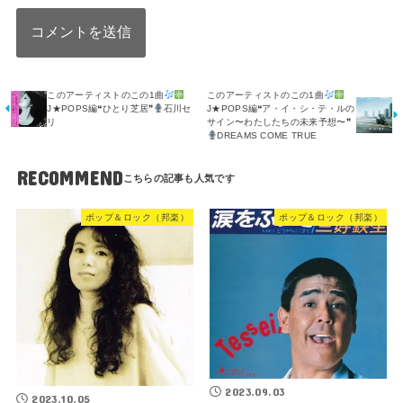
このアーティストのこの1曲
このアーティストのこの1曲
J★POPS編❝ひとり芝居❞
石川セ
J★POPS編❝ア・イ・シ・テ・ルの
リ
サイン〜わたしたちの未来予想〜❞
DREAMS COME TRUE
RECOMMEND
ポップ＆ロック（邦楽）
ポップ＆ロック（邦楽）
2023.09.03
2023.10.05