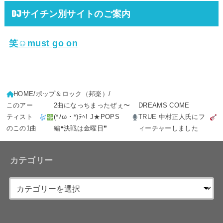
DJサイチン別サイトのご案内
笑☺must go on
HOME
ポップ＆ロック（邦楽）
このアー
2曲になっちまったぜぇ〜
DREAMS COME
ティスト
(*ﾉω・*)ﾃﾍ! J★POPS
TRUE 中村正人氏にフ
のこの1曲
編❝決戦は金曜日❞
ィーチャーしました
カテゴリー