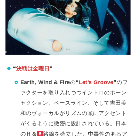
❝
決戦は金曜日
❞
Earth,
Wind & Fire
の❝
Let’s Groove
❞のフ
ァクターを取り入れつつイントロのホーン
セクション、ベースライン、そして吉田美
和のヴォーカルがリズムの頭にアクセント
がくるように緻密に設計されている。日本
の
Ｒ＆
路線を確立した、中毒性のあるア