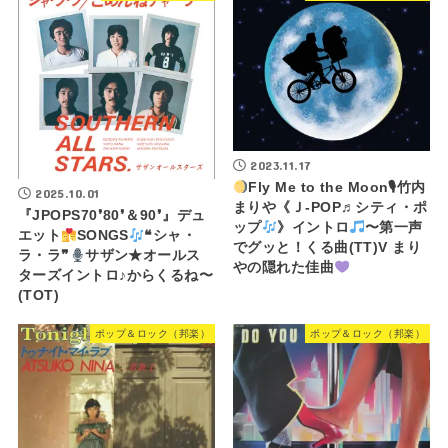
2023.11.17
Fly Me to the Moon🎙竹内
2025.10.01
まりや《Ｊ-POP♬シティ・ポ
『JPOPS70❜80❜＆90❜』デュ
ップ
》イントロ
〜第一声
エット
SONGS
❝シャ・
でグッと！くる曲(TT)V まり
ラ・ラ❞
サザン★オールス
やの隠れた佳曲
ターズイントロ♪からくるね〜
(TOT)
ポップ＆ロック（邦楽）
ポップ＆ロック（邦楽）