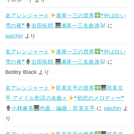
名アレンジャー♬
瀬尾一三の世界
❝外は白い
雪の夜❞
吉田拓郎
瀬尾一三名曲達
に
saichin
より
名アレンジャー♬
瀬尾一三の世界
❝外は白い
雪の夜❞
吉田拓郎
瀬尾一三名曲達
に
Bobby Black
より
名アレンジャー♬
筒美京平の世界
筒美京
平 アイドル歌謡の名曲♬
❝初恋のメロディ〜❞
小林麻美
作曲・編曲：筒美京平
に
saichin
よ
り