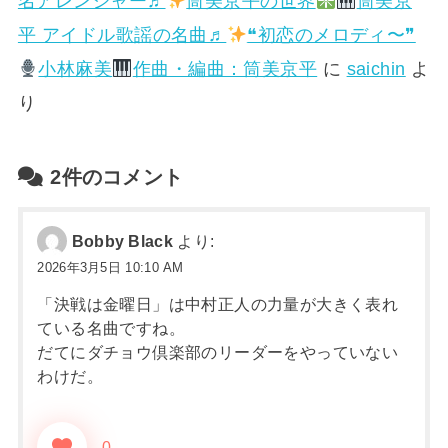
名アレンジャー♬
筒美京平の世界
筒美京
平 アイドル歌謡の名曲♬
❝初恋のメロディ〜❞
小林麻美
作曲・編曲：筒美京平
に
saichin
よ
り
2件のコメント
Bobby Black
より:
2026年3月5日 10:10 AM
「決戦は金曜日」は中村正人の力量が大きく表れ
ている名曲ですね。
だてにダチョウ倶楽部のリーダーをやっていない
わけだ。
0