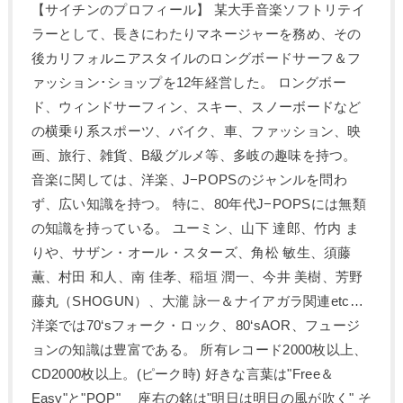
【サイチンのプロフィール】 某大手音楽ソフトリテイ
ラーとして、長きにわたりマネージャーを務め、その
後カリフォルニアスタイルのロングボードサーフ＆フ
ァッション･ショップを12年経営した。 ロングボー
ド、ウィンドサーフィン、スキー、スノーボードなど
の横乗り系スポーツ、バイク、車、ファッション、映
画、旅行、雑貨、B級グルメ等、多岐の趣味を持つ。
音楽に関しては、洋楽、J−POPSのジャンルを問わ
ず、広い知識を持つ。 特に、80年代J−POPSには無類
の知識を持っている。 ユーミン、山下 達郎、竹内 ま
りや、サザン・オール・スターズ、角松 敏生、須藤
薫、村田 和人、南 佳孝、稲垣 潤一、今井 美樹、芳野
藤丸（SHOGUN）、大瀧 詠一＆ナイアガラ関連etc…
洋楽では70‘sフォーク・ロック、80‘sAOR、フュージ
ョンの知識は豊富である。 所有レコード2000枚以上、
CD2000枚以上。(ピーク時) 好きな言葉は"Free＆
Easy"と"POP" 座右の銘は"明日は明日の風が吹く" そ