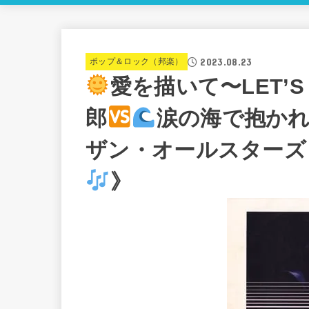
2023.08.23
ポップ＆ロック（邦楽）
愛を描いて〜LET’S K
郎
涙の海で抱かれた
ザン・オールスターズ
》