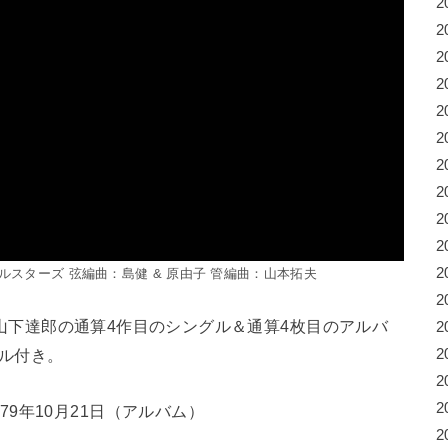
2
2
2
2
2
2
2
2
2
2
2
ルスターズ 弦編曲：島健 & 原由子 管編曲：山本拓夫
2
は山下達郎の通算4作目のシングル＆通算4枚目のアルバ
2
2
ル付き。
2
2
79年10月21日（アルバム）
2