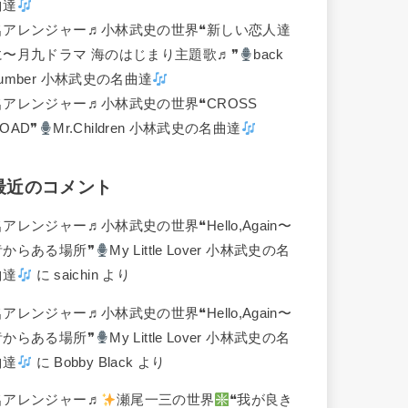
曲達
名アレンジャー♬
小林武史の世界❝新しい恋人達
に〜月九ドラマ 海のはじまり主題歌♬❞
back
umber 小林武史の名曲達
名アレンジャー♬
小林武史の世界❝CROSS
OAD❞
Mr.Children 小林武史の名曲達
最近のコメント
名アレンジャー♬
小林武史の世界❝Hello,Again〜
昔からある場所❞
My Little Lover 小林武史の名
曲達
に
saichin
より
名アレンジャー♬
小林武史の世界❝Hello,Again〜
昔からある場所❞
My Little Lover 小林武史の名
曲達
に
Bobby Black
より
名アレンジャー♬
瀬尾一三の世界
❝我が良き