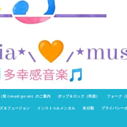
ト（笑☺must go on）のご案内
ポップ＆ロック（邦楽）
フォーク（
ズ＆フュージョン
インストゥルメンタル
未分類
プライバシー