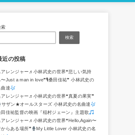
検索
検索
最近の投稿
名アレンジャー♬
小林武史の世界❝悲しい気持
〜Just a man in love❞🎙桑田佳祐❞ 小林武史の
名曲達
名アレンジャー♬
小林武史の世界❝真夏の果実❞
サザン★オールスターズ 小林武史の名曲達
桑田佳祐監督の映画『稲村ジェーン』主題歌
名アレンジャー♬
小林武史の世界❝Hello,Again〜
昔からある場所❞
My Little Lover 小林武史の名