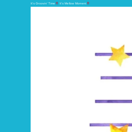
It's Groovin' Time
It's Mellow Moment