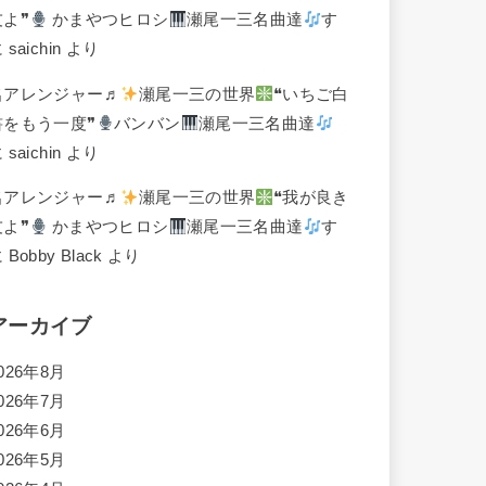
友よ❞
かまやつヒロシ
瀬尾一三名曲達
す
に
saichin
より
名アレンジャー♬
瀬尾一三の世界
❝いちご白
書をもう一度❞
バンバン
瀬尾一三名曲達
に
saichin
より
名アレンジャー♬
瀬尾一三の世界
❝我が良き
友よ❞
かまやつヒロシ
瀬尾一三名曲達
す
に
Bobby Black
より
アーカイブ
026年8月
026年7月
026年6月
026年5月