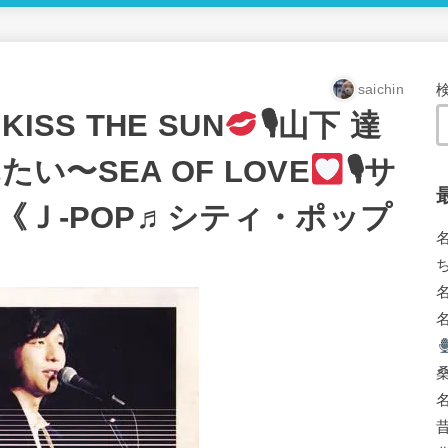
saichin
ISS THE SUN
🎙山下 達
い〜SEA OF LOVE
🎙サ
《Ｊ-POP♬シティ・ポップ
ち