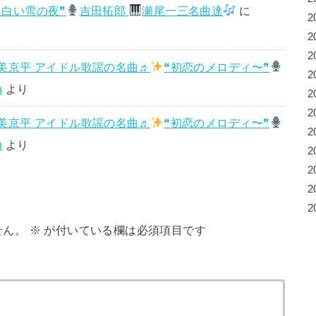
は白い雪の夜❞
吉田拓郎
瀬尾一三名曲達
に
2
2
2
美京平 アイドル歌謡の名曲♬
❝初恋のメロディ〜❞
2
n
より
2
2
美京平 アイドル歌謡の名曲♬
❝初恋のメロディ〜❞
2
n
より
2
2
2
2
せん。
※
が付いている欄は必須項目です