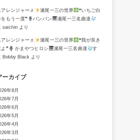
名アレンジャー♬
瀬尾一三の世界
❝いちご白
書をもう一度❞
バンバン
瀬尾一三名曲達
に
saichin
より
名アレンジャー♬
瀬尾一三の世界
❝我が良き
友よ❞
かまやつヒロシ
瀬尾一三名曲達
す
に
Bobby Black
より
アーカイブ
026年8月
026年7月
026年6月
026年5月
026年4月
026年3月