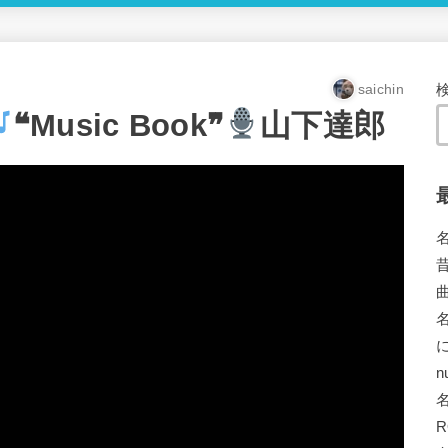
saichin
❝Music Book❞
山下達郎
n
R