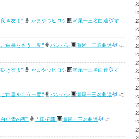
2
2
が良き友よ❞
かまやつヒロシ
瀬尾一三名曲達
す
2
2
2
ちご白書をもう一度❞
バンバン
瀬尾一三名曲達
に
2
2
2
が良き友よ❞
かまやつヒロシ
瀬尾一三名曲達
す
2
2
2
ちご白書をもう一度❞
バンバン
瀬尾一三名曲達
に
2
2
2
は白い雪の夜❞
吉田拓郎
瀬尾一三名曲達
に
2
2
2