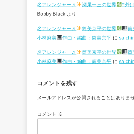
名アレンジャー♬
瀬尾一三の世界
❝外
Bobby Black
より
名アレンジャー♬
筒美京平の世界
筒
小林麻美
作曲・編曲：筒美京平
に
saichi
名アレンジャー♬
筒美京平の世界
筒
小林麻美
作曲・編曲：筒美京平
に
saichi
コメントを残す
メールアドレスが公開されることはありま
コメント
※