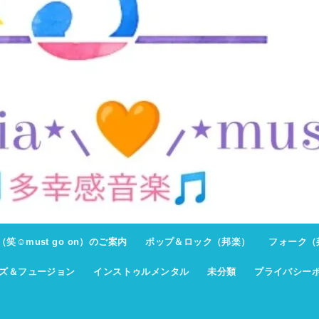
ト（笑☺must go on）のご案内
ポップ＆ロック（邦楽）
フォーク（
ズ＆フュージョン
インストゥルメンタル
未分類
プライバシー