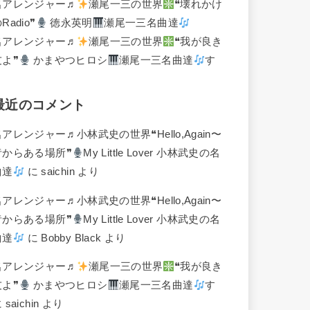
名アレンジャー♬
瀬尾一三の世界
❝壊れかけ
Radio❞
徳永英明
瀬尾一三名曲達
名アレンジャー♬
瀬尾一三の世界
❝我が良き
友よ❞
かまやつヒロシ
瀬尾一三名曲達
す
最近のコメント
名アレンジャー♬
小林武史の世界❝Hello,Again〜
昔からある場所❞
My Little Lover 小林武史の名
曲達
に
saichin
より
名アレンジャー♬
小林武史の世界❝Hello,Again〜
昔からある場所❞
My Little Lover 小林武史の名
曲達
に
Bobby Black
より
名アレンジャー♬
瀬尾一三の世界
❝我が良き
友よ❞
かまやつヒロシ
瀬尾一三名曲達
す
に
saichin
より