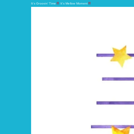
It's Groovin' Time
It's Mellow Moment