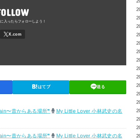
2
FOLLOW
2
2
2
2
2
2
2
2
2
2
はてブ
送る
2
2
gain〜昔からある場所❞
My Little Lover 小林武史の名
2
2
2
gain〜昔からある場所❞
My Little Lover 小林武史の名
2