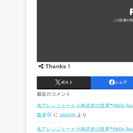
Thanks！
ポスト
シェア
最近のコメント
名アレンジャー♬
小林武史の世界❝Hello,A
曲達
に
saichin
より
名アレンジャー♬
小林武史の世界❝Hello,A