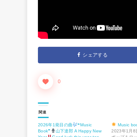
シェアする
0
関連
2026年1発目の曲
❝Music
Music bo
Book❞
山下達郎 A Happy New
2023年1月8
Year
Good luck this year too
ポップ＆ロ