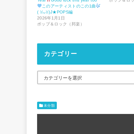
このアーティストのこの1曲
(⁠ ⁠ꈍ⁠ᴗ⁠ꈍ⁠)J★POPS編
2026年1月1日
ポップ＆ロック（邦楽）
カテゴリー
未分類