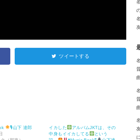
の
ツイートする
ok
🎙山下 達郎
イカした
アルバムJKTは、その
日
中身もイイカしてる
という
ック（邦楽）
説…
❝Music Book❞
山下達