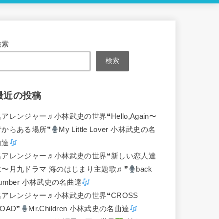
検索
検索
最近の投稿
名アレンジャー♬
小林武史の世界❝Hello,Again〜
昔からある場所❞
My Little Lover 小林武史の名
曲達
名アレンジャー♬
小林武史の世界❝新しい恋人達
に〜月九ドラマ 海のはじまり主題歌♬❞
back
umber 小林武史の名曲達
名アレンジャー♬
小林武史の世界❝CROSS
OAD❞
Mr.Children 小林武史の名曲達