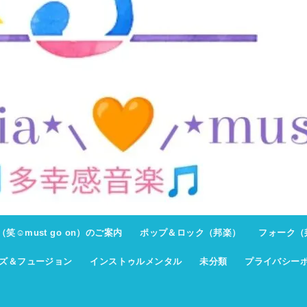
ト（笑☺must go on）のご案内
ポップ＆ロック（邦楽）
フォーク（
ズ＆フュージョン
インストゥルメンタル
未分類
プライバシー