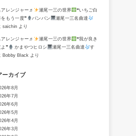
名アレンジャー♬
瀬尾一三の世界
❝いちご白
書をもう一度❞
バンバン
瀬尾一三名曲達
に
saichin
より
名アレンジャー♬
瀬尾一三の世界
❝我が良き
友よ❞
かまやつヒロシ
瀬尾一三名曲達
す
に
Bobby Black
より
アーカイブ
026年8月
026年7月
026年6月
026年5月
026年4月
026年3月