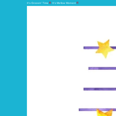
It's Groovin' Time
It's Mellow Moment