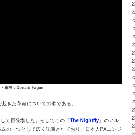
2
2
2
2
2
2
2
2
2
2
2
編曲：Donald Fagen
2
2
で起きた革命についての歌である。
2
2
グとして再登場した。そしてこの『
The Nightfly
』のアル
2
ムの一つとして広く認識されており、日本人PAエンジ
2