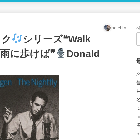
saichin
ック
シリーズ❝Walk
ps〜雨に歩けば❞
Donald
n
R