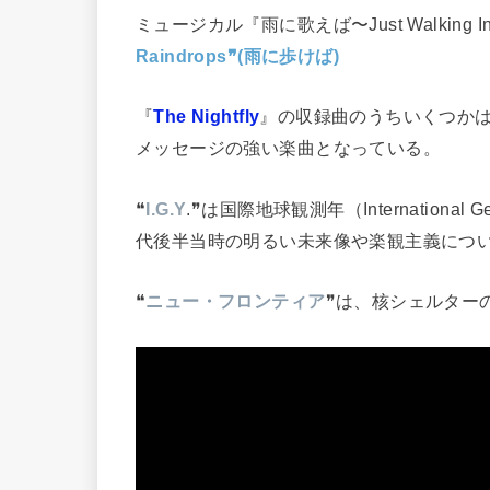
ミュージカル『雨に歌えば〜Just Walking I
Raindrops❞(雨に歩けば)
『
The Nightfly
』の収録曲のうちいくつかは
メッセージの強い楽曲となっている。
❝
I.G.Y
.❞は国際地球観測年（International G
代後半当時の明るい未来像や楽観主義につ
❝
ニュー・フロンティア
❞は、核シェルター