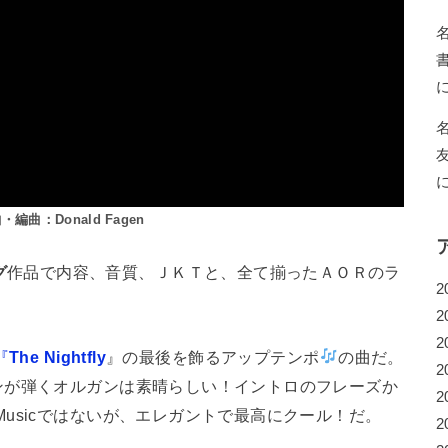
編曲：Donald Fagen
グ
作品で内容、音質、ＪＫＴと、全て揃ったＡＯＲのラ
2
2
2
『
The Nightfly
』の最後を飾るアップテンポ
の曲だ。
2
ンが弾くオルガンは素晴らしい！イントロのフレーズか
2
Musicではないが、エレガントで最高にクール！だ。
2