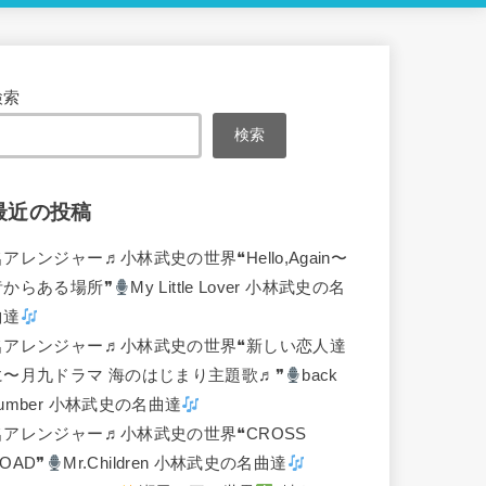
検索
検索
最近の投稿
名アレンジャー♬
小林武史の世界❝Hello,Again〜
昔からある場所❞
My Little Lover 小林武史の名
曲達
名アレンジャー♬
小林武史の世界❝新しい恋人達
に〜月九ドラマ 海のはじまり主題歌♬❞
back
umber 小林武史の名曲達
名アレンジャー♬
小林武史の世界❝CROSS
OAD❞
Mr.Children 小林武史の名曲達