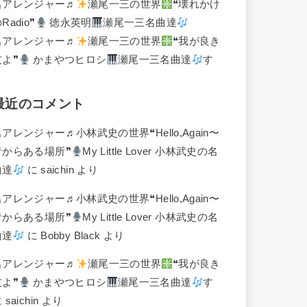
名アレンジャー♬
瀬尾一三の世界
❝壊れかけ
Radio❞
徳永英明
瀬尾一三名曲達
名アレンジャー♬
瀬尾一三の世界
❝我が良き
友よ❞
かまやつヒロシ
瀬尾一三名曲達
す
最近のコメント
名アレンジャー♬
小林武史の世界❝Hello,Again〜
昔からある場所❞
My Little Lover 小林武史の名
曲達
に
saichin
より
名アレンジャー♬
小林武史の世界❝Hello,Again〜
昔からある場所❞
My Little Lover 小林武史の名
曲達
に
Bobby Black
より
名アレンジャー♬
瀬尾一三の世界
❝我が良き
友よ❞
かまやつヒロシ
瀬尾一三名曲達
す
に
saichin
より