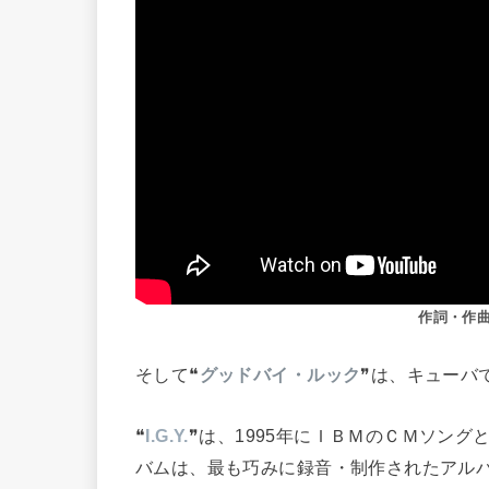
作詞・作曲・
そして❝
グッドバイ・ルック
❞は、キューバ
❝
I.G.Y.
❞は、1995年にＩＢＭのＣＭソン
バムは、最も巧みに録音・制作されたアルバ