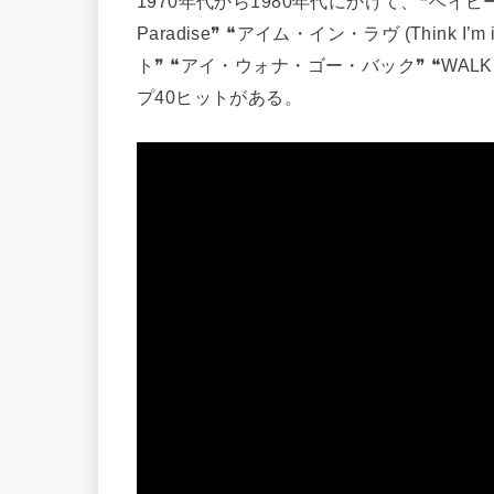
1970年代から1980年代にかけて、❝ベイビー・
Paradise❞ ❝アイム・イン・ラヴ (Think I’
ト❞ ❝アイ・ウォナ・ゴー・バック❞ ❝WALK ON W
プ40ヒットがある。