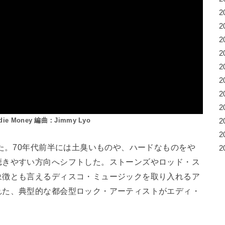
2
2
2
2
2
2
2
2
e Money 編曲：Jimmy Lyo
2
2
った。70年代前半には土臭いものや、ハードなものをや
2
聴きやすい方向へシフトした。ストーンズやロッド・ス
象徴とも言えるディスコ・ミュージックを取り入れるア
れた、典型的な都会型ロック・アーティストがエディ・