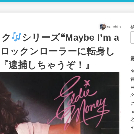
saichin
ック
シリーズ❝Maybe I’m a
ney ロックンローラーに転身し
『逮捕しちゃうぞ！』
n
R