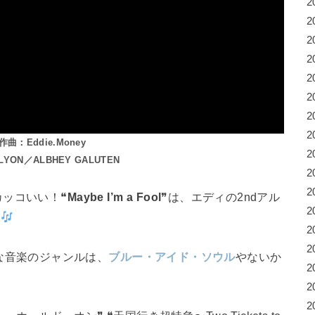
2
2
2
2
2
2
2
2
曲：Eddie.Money
2
LYON／ALBHEY GALUTEN
2
2
カッコいい！❝
Maybe I’m a Fool
❞は、エディの2ndアル
2
曲
2
2
な音楽のジャンルは、
ブルー・アイド・ソウル
やないか
2
2
2