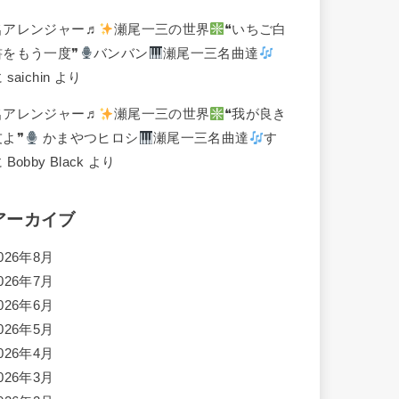
名アレンジャー♬
瀬尾一三の世界
❝いちご白
書をもう一度❞
バンバン
瀬尾一三名曲達
に
saichin
より
名アレンジャー♬
瀬尾一三の世界
❝我が良き
友よ❞
かまやつヒロシ
瀬尾一三名曲達
す
に
Bobby Black
より
アーカイブ
026年8月
026年7月
026年6月
026年5月
026年4月
026年3月