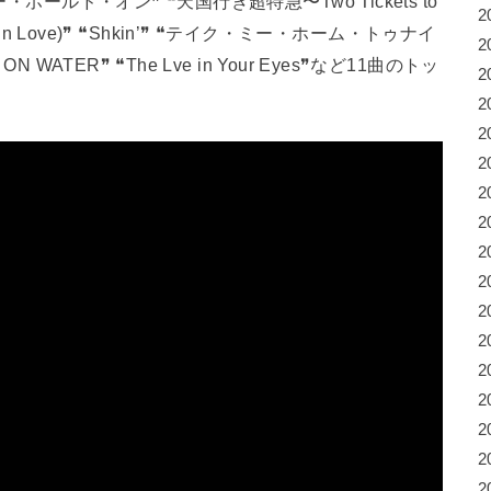
ホールド・オン❞ ❝天国行き超特急〜Two Tickets to
2
m in Love)❞ ❝Shkin’❞ ❝テイク・ミー・ホーム・トゥナイ
2
ATER❞ ❝The Lve in Your Eyes❞など11曲のトッ
2
2
2
2
2
2
2
2
2
2
2
2
2
2
2