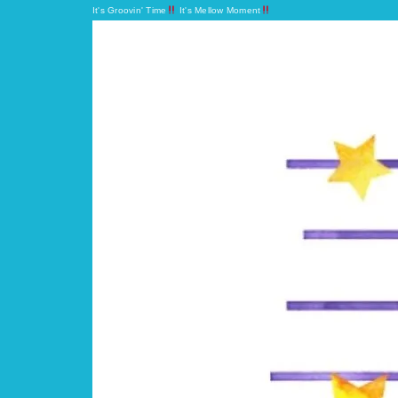
It's Groovin' Time
It's Mellow Moment