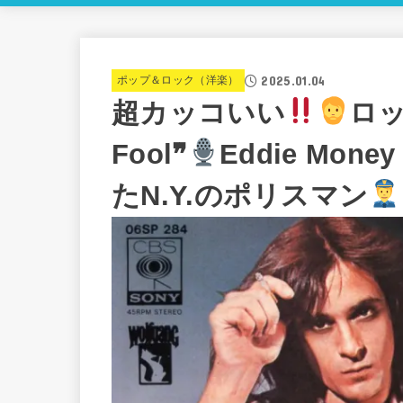
2025.01.04
ポップ＆ロック（洋楽）
超カッコいい
ロ
Fool❞
Eddie Mo
たN.Y.のポリスマン