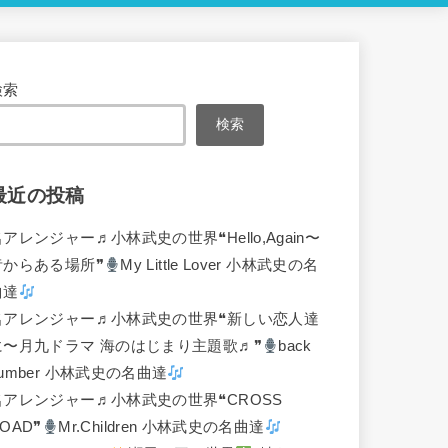
検索
検索
最近の投稿
名アレンジャー♬
小林武史の世界❝Hello,Again〜
昔からある場所❞
My Little Lover 小林武史の名
曲達
名アレンジャー♬
小林武史の世界❝新しい恋人達
に〜月九ドラマ 海のはじまり主題歌♬❞
back
umber 小林武史の名曲達
名アレンジャー♬
小林武史の世界❝CROSS
OAD❞
Mr.Children 小林武史の名曲達