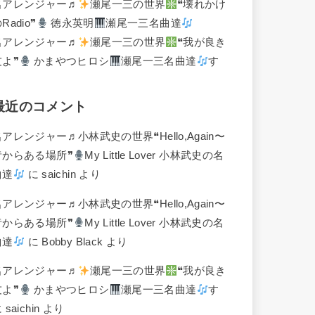
名アレンジャー♬
瀬尾一三の世界
❝壊れかけ
Radio❞
徳永英明
瀬尾一三名曲達
名アレンジャー♬
瀬尾一三の世界
❝我が良き
友よ❞
かまやつヒロシ
瀬尾一三名曲達
す
最近のコメント
名アレンジャー♬
小林武史の世界❝Hello,Again〜
昔からある場所❞
My Little Lover 小林武史の名
曲達
に
saichin
より
名アレンジャー♬
小林武史の世界❝Hello,Again〜
昔からある場所❞
My Little Lover 小林武史の名
曲達
に
Bobby Black
より
名アレンジャー♬
瀬尾一三の世界
❝我が良き
友よ❞
かまやつヒロシ
瀬尾一三名曲達
す
に
saichin
より