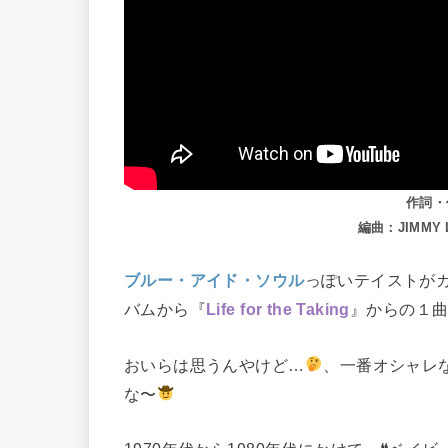
作詞・作
編曲：JIMMY 
ブルー・アイド・ソウル
っぽいテイストが
バムから『
Life for the Taking
』からの１
おいらは思うんやけど…
、一番オシャレ
な〜