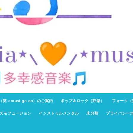
ト（笑☺must go on）のご案内
ポップ＆ロック（邦楽）
フォーク（
ズ＆フュージョン
インストゥルメンタル
未分類
プライバシー