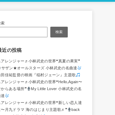
検索
検索
最近の投稿
名アレンジャー♬
小林武史の世界❝真夏の果実❞
サザン★オールスターズ 小林武史の名曲達
桑田佳祐監督の映画『稲村ジェーン』主題歌
名アレンジャー♬
小林武史の世界❝Hello,Again〜
昔からある場所❞
My Little Lover 小林武史の名
曲達
名アレンジャー♬
小林武史の世界❝新しい恋人達
に〜月九ドラマ 海のはじまり主題歌♬❞
back