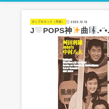
2022.12.15
ポップ＆ロック（邦楽）
J
POPS神
曲
.•¨