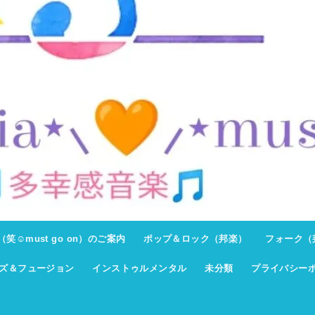
ト（笑☺must go on）のご案内
ポップ＆ロック（邦楽）
フォーク（
ズ＆フュージョン
インストゥルメンタル
未分類
プライバシー