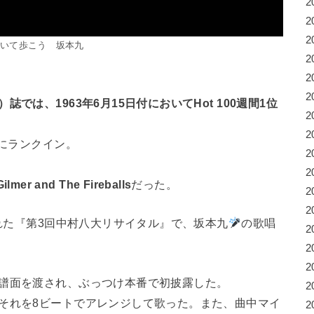
2
2
2
向いて歩こう 坂本九
2
2
2
d）誌では、1963年6月15日付においてHot 100週間1位
2
2
にランクイン。
2
2
ilmer and The Fireballs
だった。
2
2
された『第3回中村八大リサイタル』で、坂本九
の歌唱
2
2
2
て譜面を渡され、ぶっつけ本番で初披露した。
2
それを8ビートでアレンジして歌った。また、曲中マイ
2