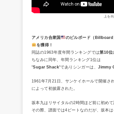
上を
アメリカ合衆国
のビルボード（Billboar
を獲得！
同誌の1963年度年間ランキングでは
第10位
ちなみに同年、年間ランキング1位は
“
Sugar Shack
“でありシンガーは、
Jimmy G
1961年7月21日、サンケイホールで開催
によって初披露された。
坂本九はリサイタルの2時間ほど前に初め
その際、譜面では4ビートなのだが、坂本は