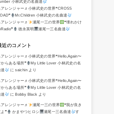
umber 小林武史の名曲達
名アレンジャー♬
小林武史の世界❝CROSS
OAD❞
Mr.Children 小林武史の名曲達
名アレンジャー♬
瀬尾一三の世界
❝壊れかけ
Radio❞
徳永英明
瀬尾一三名曲達
最近のコメント
名アレンジャー♬
小林武史の世界❝Hello,Again〜
昔からある場所❞
My Little Lover 小林武史の名
曲達
に
saichin
より
名アレンジャー♬
小林武史の世界❝Hello,Again〜
昔からある場所❞
My Little Lover 小林武史の名
曲達
に
Bobby Black
より
名アレンジャー♬
瀬尾一三の世界
❝我が良き
友よ❞
かまやつヒロシ
瀬尾一三名曲達
す