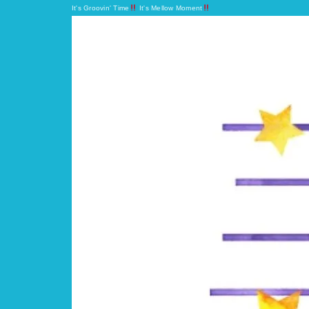
It's Groovin' Time
It's Mellow Moment