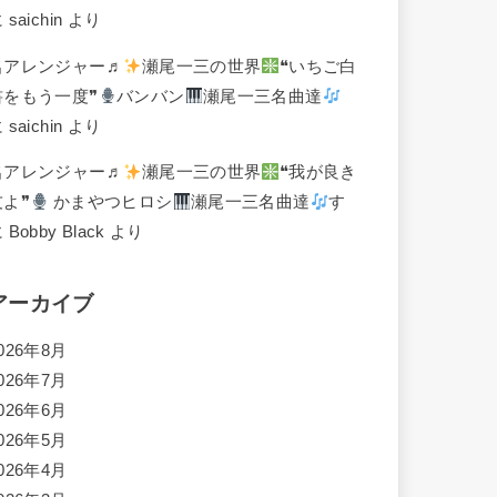
に
saichin
より
名アレンジャー♬
瀬尾一三の世界
❝いちご白
書をもう一度❞
バンバン
瀬尾一三名曲達
に
saichin
より
名アレンジャー♬
瀬尾一三の世界
❝我が良き
友よ❞
かまやつヒロシ
瀬尾一三名曲達
す
に
Bobby Black
より
アーカイブ
026年8月
026年7月
026年6月
026年5月
026年4月