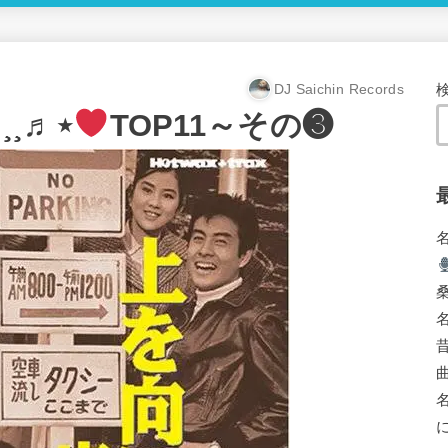
DJ Saichin Records
•.¸¸♬⋆
TOP11～その❸