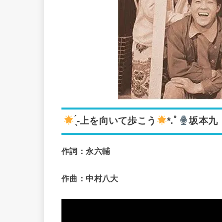
̖́-上を向いて歩こう
*.ﾟ
坂本九
作詞：永六輔
作曲：中村八大