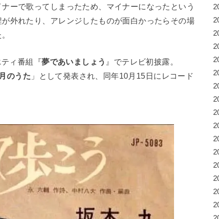
イナーで歌ってしまったため、マイナーになったという
2
程が外れたり、アレンジしたものが面白かったらその場
2
2
た。
2
2
エティ番組『
夢であいましょう
』でテレビ初披露。
2
月のうた
」として発表され、同年10月15日にレコード
2
。
2
2
2
2
2
2
2
2
2
2