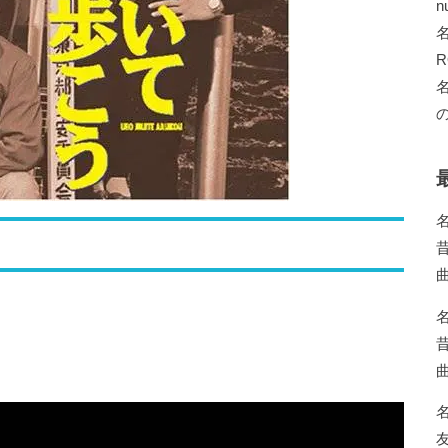
n
R
の