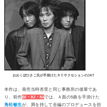
おおくぽひさこ氏
が
手掛けたＲＣサクセションのJKT
本作は、発売当時杏里と同じ事務所の後輩であ
り、前作
Bi・Ki・Ni
では、Ａ面の5曲を手掛けた
角松敏生
が、満を持して全編のプロデュースを担