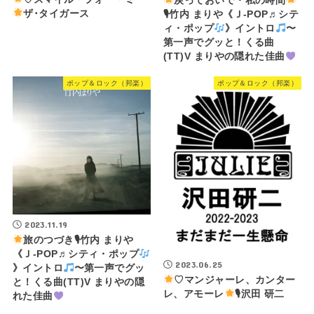
戻っておいで・私の時間
ザ･タイガース
🎙竹内 まりや《Ｊ-POP♬シテ
ィ・ポップ
》イントロ
〜
第一声でグッと！くる曲
(TT)V まりやの隠れた佳曲
ポップ＆ロック（邦楽）
ポップ＆ロック（邦楽）
2023.11.19
旅のつづき🎙竹内 まりや
《Ｊ-POP♬シティ・ポップ
2023.06.25
》イントロ
〜第一声でグッ
♡マンジャーレ、カンター
と！くる曲(TT)V まりやの隠
レ、アモーレ
🎙沢田 研二
れた佳曲