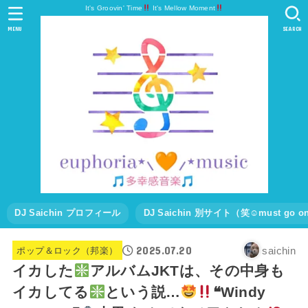
It's Groovin' Time
It's Mellow Moment
MENU
SEARCH
DJ Saichin プロフィール
DJ Saichin 別サイト（笑☺must go
2025.07.20
saichin
ポップ＆ロック（邦楽）
イカした
アルバムJKTは、その中身も
イカしてる
という説…
❝Windy