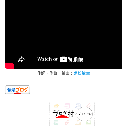
作詞・作曲・編曲：
角松敏生