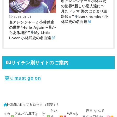
名アレンジャー♬
小林武史
の世界❝新しい恋人達に〜
月九ドラマ 海のはじまり主
2026.08.05
題歌♬❞
back number 小
林武史の名曲達
名アレンジャー♬
小林武史
の世界❝Hello,Again〜昔か
らある場所❞
My Little
Lover 小林武史の名曲達
DJサイチン別サイトのご案内
笑☺must go on
HOME
ポップ＆ロック（邦楽）
とい
杏里 なんで
イカ
アルバムJKTは、そ
❝Windy
う
タメ口やね