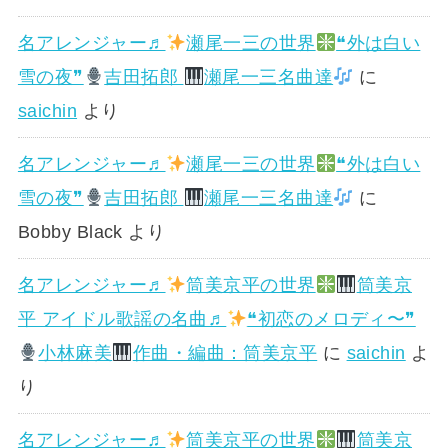
名アレンジャー♬
瀬尾一三の世界
❝外は白い
雪の夜❞
吉田拓郎
瀬尾一三名曲達
に
saichin
より
名アレンジャー♬
瀬尾一三の世界
❝外は白い
雪の夜❞
吉田拓郎
瀬尾一三名曲達
に
Bobby Black
より
名アレンジャー♬
筒美京平の世界
筒美京
平 アイドル歌謡の名曲♬
❝初恋のメロディ〜❞
小林麻美
作曲・編曲：筒美京平
に
saichin
よ
り
名アレンジャー♬
筒美京平の世界
筒美京