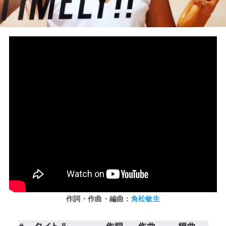
作詞・作曲・編曲：
角松敏生