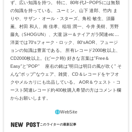
ず、広い知識を持つ。 特に、80年代J−POPSには無類
の知識を持っている。 ユーミン、山下 達郎、竹内 ま
りや、サザン・オール・スターズ、角松 敏生、須藤
薫、村田 和人、南 佳孝、稲垣 潤一、今井 美樹、芳野
藤丸（SHOGUN）、大瀧 詠一＆ナイアガラ関連etc…
洋楽では70‘sフォーク・ロック、80‘sAOR、フュージ
ョンの知識は豊富である。 所有レコード2000枚以上、
CD2000枚以上。(ピーク時) 好きな言葉は"Free＆
Easy"と"POP" 座右の銘は"明日は明日の風が吹く" そ
んな"ポップ"なウェア、雑貨、CD＆レコードをヤフオ
クやメルカリにも出品している。 AOR＆ウェスト・コ
ースト関連レコード約400枚購入希望の方はコメント欄
からお願いします。
NEW POST