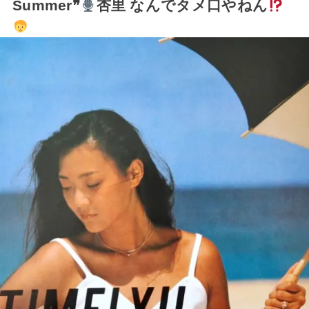
Summer❞
杏里 なんでタメ口やねん