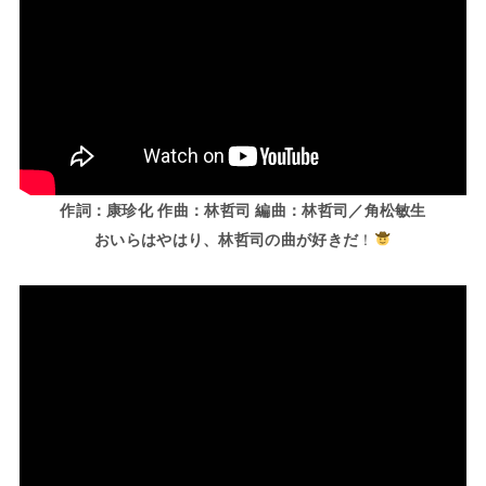
作詞：康珍化 作曲：林哲司 編曲：林哲司／角松敏生
おいらはやはり、林哲司の曲が好きだ
！