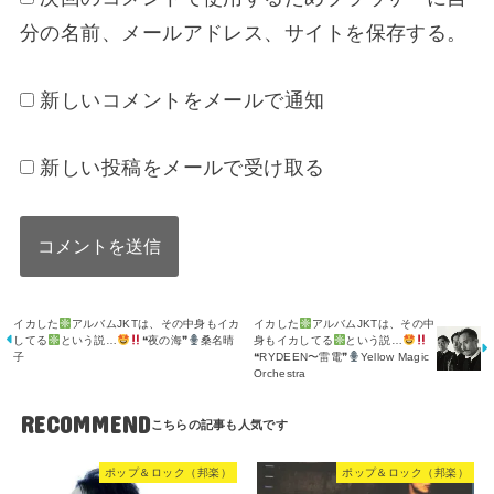
分の名前、メールアドレス、サイトを保存する。
新しいコメントをメールで通知
新しい投稿をメールで受け取る
イカした
アルバムJKTは、その中身もイカ
イカした
アルバムJKTは、その中
してる
という説…
❝夜の海❞
桑名晴
身もイカしてる
という説…
子
❝RYDEEN〜雷電❞
Yellow Magic
Orchestra
RECOMMEND
ポップ＆ロック（邦楽）
ポップ＆ロック（邦楽）