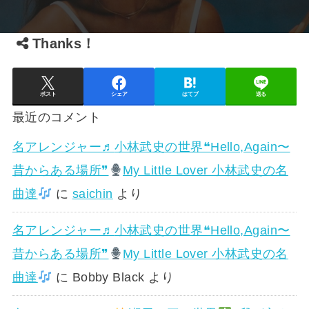
Thanks！
ポスト
シェア
はてブ
送る
最近のコメント
名アレンジャー♬
小林武史の世界❝Hello,Again〜
昔からある場所❞
My Little Lover 小林武史の名
曲達
に
saichin
より
名アレンジャー♬
小林武史の世界❝Hello,Again〜
昔からある場所❞
My Little Lover 小林武史の名
曲達
に
Bobby Black
より