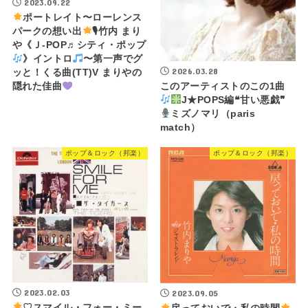
2023.09.22
ポートレイト〜ローレンス
パークの想い出
🎙竹内 まり
や《Ｊ-POP♬シティ・ポップ
》イントロ
〜第一声でグ
2026.03.28
ッと！くる曲(TT)V まりやの
このアーティストのこの1曲
隠れた佳曲
J★POPS編❝甘い悪戯❞
ミズノマリ（paris
match）
ポップ＆ロック（邦楽）
ポップ＆ロック（邦楽）
2023.02.03
2023.09.05
♡スマイル・フォー・ミー