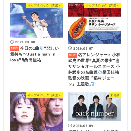
ポップ＆ロック（邦楽）
ポップ＆ロック（邦楽）
2026.08.08
今日の1曲
❝悲しい
2026.08.07
気持ち〜Just a man in
名アレンジャー♬
小林
love❞🎙桑田佳祐
武史の世界❝真夏の果実❞
サザン★オールスターズ 小
林武史の名曲達
桑田佳祐
監督の映画『稲村ジェー
ン』主題歌
ポップ＆ロック（邦楽）
未分類
2026.08.04