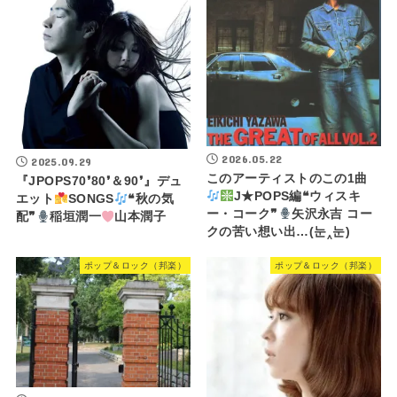
2026.05.22
2025.09.29
このアーティストのこの1曲
『JPOPS70❜80❜＆90❜』デュ
J★POPS編❝ウィスキ
エット
SONGS
❝秋の気
ー・コーク❞
矢沢永吉 コー
配❞
稲垣潤一
山本潤子
クの苦い想い出…(⁠눈⁠‸⁠눈⁠)
ポップ＆ロック（邦楽）
ポップ＆ロック（邦楽）