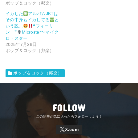
ポップ＆ロック（邦楽）
イカした
アルバムJKTは、
その中身もイカしてる
と
いう説…
❝フィーリ
ン！❞
Microstar〜マイク
ロ・スター
2025年7月28日
ポップ＆ロック（邦楽）
ポップ＆ロック（邦楽）
FOLLOW