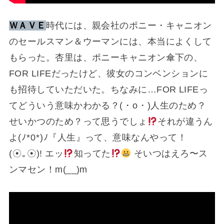
ＷＡＶＥ
時代には、親会社のポニー・キャニオン
のセールスマン＆ウーマンには、本当によくして
もらった。杏里は、ポニーキャニオン傘下の、
FOR LIFEだったけど、彼女のコンベンションに
も招待していただいた。ちなみに…FOR LIFEっ
てどういう意味かわかる？(⁠・⁠o⁠・⁠)人生のため？
せいかつのため？って思うでしょ
それが違うん
よ(⁠ﾉ⁠*⁠0⁠*⁠)⁠ﾉ『人生』って、意味なんやって！
(⁠☉⁠｡⁠☉⁠)⁠! エッ
知ってた
そいつはえろ〜ス
ンマセン！m(__)m