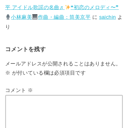
平 アイドル歌謡の名曲♬
❝初恋のメロディ〜❞
小林麻美
作曲・編曲：筒美京平
に
saichin
よ
り
コメントを残す
メールアドレスが公開されることはありません。
※
が付いている欄は必須項目です
コメント
※