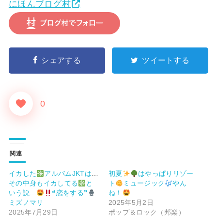
にほんブログ村
シェアする
ツイートする
0
関連
イカした
アルバムJKTは、
初夏
はやっぱりリゾー
その中身もイカしてる
と
ト
ミュージック
やん
いう説…
❝恋をする❞
ね！
ミズノマリ
2025年5月2日
2025年7月29日
ポップ＆ロック（邦楽）