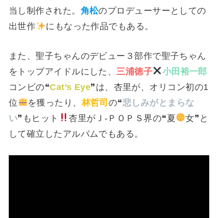
当し制作された。
角松
のプロデューサーとしての
出世作
にもなった作品でもある。
また、聖子ちゃんのデビュー３部作で聖子ちゃん
をトップアイドルにした、
三浦徳子
小田裕一郎
コンビの❝
Cat’s Eye
❞は、杏里が、オリコン初の1
位
を獲ったり、
林哲司
の❝
悲しみがとまらな
い
❞もヒット
杏里がＪ-ＰＯＰＳ界の❝夏
女❞と
して確立したアルバムでもある。