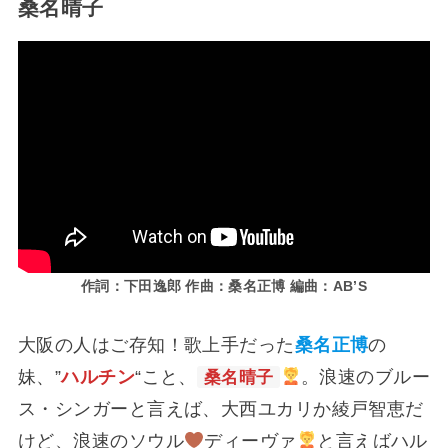
桑名晴子
作詞：下田逸郎 作曲：桑名正博 編曲：AB’S
大阪の人はご存知！歌上手だった
桑名正博
の
妹、”
ハルチン
“こと、
桑名晴子
。浪速のブルー
ス・シンガーと言えば、大西ユカリか綾戸智恵だ
けど、浪速のソウル
ディーヴァ
と言えばハル