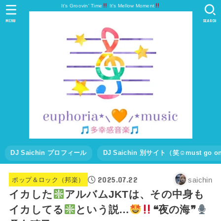
It's Groovin' Time
It's Mellow Moment
MENU
SEARCH
DJ Saichin プロフィール
DJ Saichin 別サイト（笑☺must go
2025.07.22
saichin
ポップ＆ロック（邦楽）
イカした
アルバムJKTは、その中身も
イカしてる
という説…
❝夜の海❞