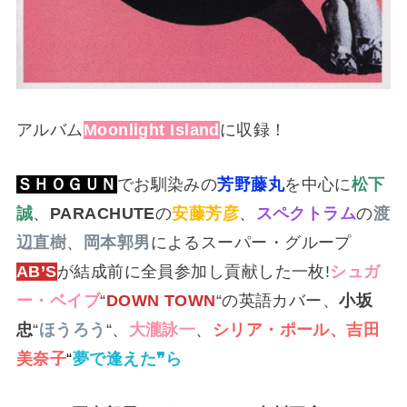
アルバム
Moonlight Island
に収録！
ＳＨＯＧＵＮ
でお馴染みの
芳野藤丸
を中心に
松下
誠
、
PARACHUTE
の
安藤芳彦
、
スペクトラム
の
渡
辺直樹
、
岡本郭男
によるスーパー・グループ
AB’S
が結成前に全員参加し貢献した一枚!
シュガ
ー・ベイブ
“
DOWN TOWN
“の英語カバー、
小坂
忠
“
ほうろう
“、
大瀧詠一
、
シリア・ポール、吉田
美奈子
“
夢で逢えた❞ら