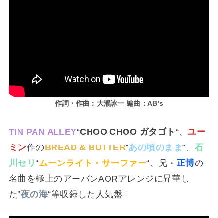
作詞・作曲：大瀧詠一 編曲：AB’s
TIN PAN ALLEY
“
CHOO CHOO ガタゴト
“、
ユー
ミン
作の
BREAD & BUTTER
“
あの頃のまま
“、
石
川セリ
“
ムーンライト・サーファー
“、兄・
正博
の
名曲を極上のアーバンAORアレンジに昇華し
た”
夜の海
“等収録した人気盤！