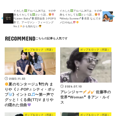
イカした
アルバムJKTは、その中
イカした
アルバムJKTは、その中
身もイカしてる
という説…
身もイカしてる
という説…
❝Listen Baby❞
濱田金吾 J-POPS
❝Windy Summer❞
杏里 なんでタ
界で、アーヴァン・フィーリング
メ口やねん
No.1
かも知れない
RECOMMEND
ポップ＆ロック（邦楽）
ポップ＆ロック（邦楽）
2023.11.03
夏のモンタージュ🎙竹内 ま
2026.07.10
りや《Ｊ-POP♬シティ・ポッ
アレンジャー
佐藤準の
プ
》イントロ
〜第一声で
世界❝Woman❞
アン・ルイ
グッと！くる曲(TT)V まりや
ス
の隠れた佳曲
ポップ＆ロック（邦楽）
ポップ＆ロック（邦楽）