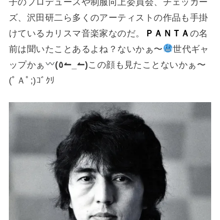
子のプロデュースや制服向上委員会、チェッカー
ズ、沢田研二ら多くのアーティストの作品も手掛
けているカリスマ音楽家なのだ。
ＰＡＮＴＡ
の名
前は聞いたことあるよね？ないかぁ〜
世代ギャ
ップかぁ
(⁠٥⁠↼⁠_⁠↼⁠)
この顔も見たことないかぁ〜
(ﾟＡﾟ;)ｺﾞｸﾘ