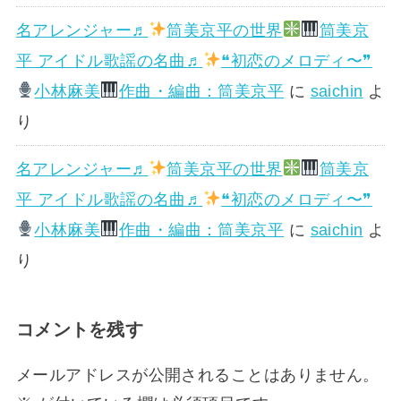
名アレンジャー♬
筒美京平の世界
筒美京
平 アイドル歌謡の名曲♬
❝初恋のメロディ〜❞
小林麻美
作曲・編曲：筒美京平
に
saichin
よ
り
名アレンジャー♬
筒美京平の世界
筒美京
平 アイドル歌謡の名曲♬
❝初恋のメロディ〜❞
小林麻美
作曲・編曲：筒美京平
に
saichin
よ
り
コメントを残す
メールアドレスが公開されることはありません。