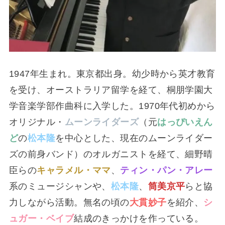
1947年生まれ。東京都出身。幼少時から英才教育
を受け、オーストラリア留学を経て、桐朋学園大
学音楽学部作曲科に入学した。1970年代初めから
オリジナル・
ムーンライダーズ
（元
はっぴいえん
ど
の
松本隆
を中心とした、現在のムーンライダー
ズの前身バンド）のオルガニストを経て、細野晴
臣らの
キャラメル・ママ
、
ティン・パン・アレー
系のミュージシャンや、
松本隆
、
筒美京平
らと協
力しながら活動。無名の頃の
大貫妙子
を紹介、
シ
ュガー・ベイブ
結成のきっかけを作っている。