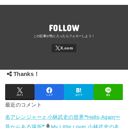
FOLLOW
Thanks！
ポスト
シェア
はてブ
送る
最近のコメント
名アレンジャー♬
小林武史の世界❝Hello,Again〜
昔からある場所❞
My Little Lover 小林武史の名