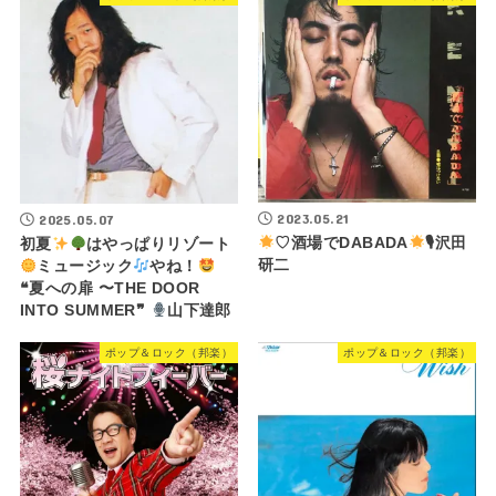
2023.05.21
2025.05.07
♡酒場でDABADA
🎙沢田
初夏
はやっぱりリゾート
研二
ミュージック
やね！
❝夏への扉 〜THE DOOR
INTO SUMMER❞
山下達郎
ポップ＆ロック（邦楽）
ポップ＆ロック（邦楽）