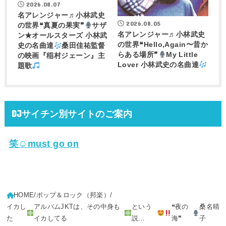
2026.08.07
名アレンジャー♬
小林武史
2026.08.05
の世界❝真夏の果実❞
サザ
名アレンジャー♬
小林武史
ン★オールスターズ 小林武
の世界❝Hello,Again〜昔か
史の名曲達
桑田佳祐監督
らある場所❞
My Little
の映画『稲村ジェーン』主
Lover 小林武史の名曲達
題歌
DJサイチン別サイトのご案内
笑☺must go on
HOME
ポップ＆ロック（邦楽）
イカし
アルバムJKTは、その中身も
という
❝夜の
桑名晴
た
イカしてる
説…
海❞
子