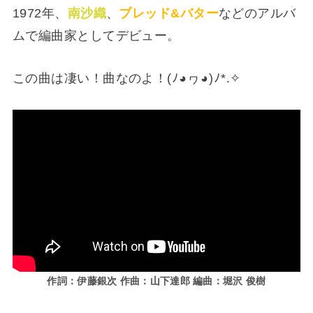
1972年、
南沙織
、
ブレッド&バター
などのアルバ
ムで編曲家としてデビュー。
この曲は凄い！曲なのよ！(⁠ﾉ⁠◕⁠ヮ⁠◕⁠)⁠ﾉ⁠*⁠.⁠✧
作詞：伊藤銀次 作曲：山下達郎 編曲：堀沢 俊樹