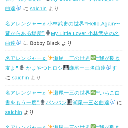
曲達
に
saichin
より
名アレンジャー♬
小林武史の世界❝Hello,Again〜
昔からある場所❞
My Little Lover 小林武史の名
曲達
に
Bobby Black
より
名アレンジャー♬
瀬尾一三の世界
❝我が良き
友よ❞
かまやつヒロシ
瀬尾一三名曲達
す
に
saichin
より
名アレンジャー♬
瀬尾一三の世界
❝いちご白
書をもう一度❞
バンバン
瀬尾一三名曲達
に
saichin
より
名アレンジャー♬
瀬尾一三の世界
❝我が良き