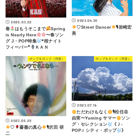
2023.04.30
2025.03.22
♡Street Dancer
🎙岩崎宏
春
はもうそこまで
Spring
美
is Nearly Here
〜春ソン
グ J・POP特集
❝桜ナイト
フィーバー❞
ＫＡＮ
ポップ＆ロック（邦楽）
ポップ＆ロック（邦楽）
2023.07.16
ただわけもなく
🎙松任谷
由実〜Yuming サマー
ソン
2023.05.22
グ・セレクション
《Ｊ-
♡
薔薇の真心
🎙沢田 研
POP♬シティ・ポップ
》
二