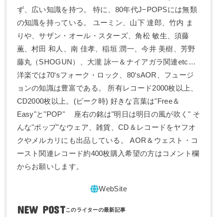
ず、広い知識を持つ。 特に、80年代J−POPSには無類
の知識を持っている。 ユーミン、山下 達郎、竹内 ま
りや、サザン・オール・スターズ、角松 敏生、須藤
薫、村田 和人、南 佳孝、稲垣 潤一、今井 美樹、芳野
藤丸（SHOGUN）、大瀧 詠一＆ナイアガラ関連etc…
洋楽では70‘sフォーク・ロック、80‘sAOR、フュージ
ョンの知識は豊富である。 所有レコード2000枚以上、
CD2000枚以上。(ピーク時) 好きな言葉は"Free＆
Easy"と"POP" 座右の銘は"明日は明日の風が吹く" そ
んな"ポップ"なウェア、雑貨、CD＆レコードをヤフオ
クやメルカリにも出品している。 AOR＆ウェスト・コ
ースト関連レコード約400枚購入希望の方はコメント欄
からお願いします。
NEW POST