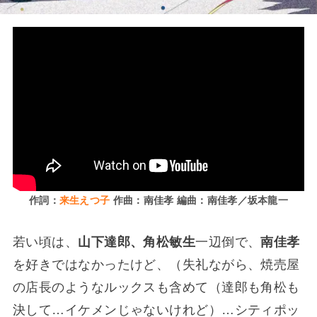
作詞：
来生えつ子
作曲：南佳孝 編曲：南佳孝／坂本龍一
若い頃は、
山下達郎、角松敏生
一辺倒で、
南佳孝
を好きではなかったけど、（失礼ながら、焼売屋
の店長のようなルックスも含めて（達郎も角松も
決して…イケメンじゃないけれど）…シティポッ