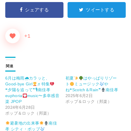
シェアする
ツイートする
+1
関連
6月は梅雨🌧カラッと、
初夏
はやっぱりリゾー
Good-bye Girl
♬特集
ト
ミュージック
や
❝夕陽を追って❞🎙南佳孝
ね❝Scotch＆Rain❞
南佳孝
euphoria
music〜多幸感音
2025年6月2日
楽 JPOP
ポップ＆ロック（邦楽）
2024年6月28日
ポップ＆ロック（邦楽）
避暑地の出来事
南佳
孝 シティ・ポップ