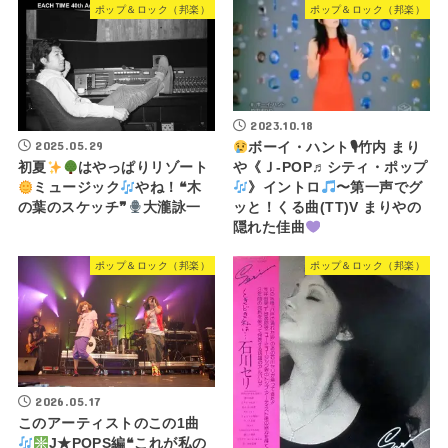
ポップ＆ロック（邦楽）
ポップ＆ロック（邦楽）
2023.10.18
2025.05.29
ボーイ・ハント🎙竹内 まり
や《Ｊ-POP♬シティ・ポップ
初夏
はやっぱりリゾート
》イントロ
〜第一声でグ
ミュージック
やね！❝木
ッと！くる曲(TT)V まりやの
の葉のスケッチ❞
大瀧詠一
隠れた佳曲
ポップ＆ロック（邦楽）
ポップ＆ロック（邦楽）
2026.05.17
このアーティストのこの1曲
J★POPS編❝これが私の