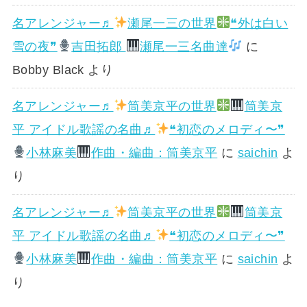
名アレンジャー♬
瀬尾一三の世界
❝外は白い
雪の夜❞
吉田拓郎
瀬尾一三名曲達
に
Bobby Black
より
名アレンジャー♬
筒美京平の世界
筒美京
平 アイドル歌謡の名曲♬
❝初恋のメロディ〜❞
小林麻美
作曲・編曲：筒美京平
に
saichin
よ
り
名アレンジャー♬
筒美京平の世界
筒美京
平 アイドル歌謡の名曲♬
❝初恋のメロディ〜❞
小林麻美
作曲・編曲：筒美京平
に
saichin
よ
り