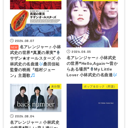
2026.08.07
名アレンジャー♬
小林
2026.08.05
武史の世界❝真夏の果実❞
名アレンジャー♬
小林武史
サザン★オールスターズ 小
の世界❝Hello,Again〜昔か
林武史の名曲達
桑田佳祐
らある場所❞
My Little
監督の映画『稲村ジェー
Lover 小林武史の名曲達
ン』主題歌
未分類
ポップ＆ロック（邦楽）
2026.08.04
名アレンジャー♬
小林武史