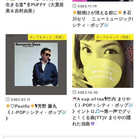
生きる道❞
PUFFY（大貫亜
2022.11.19
美＆吉村由美）
朝焼けが消える前に
石
川セリ ニューミュージック/
シティ・ポップ
ポップ＆ロック（邦楽）
ポップ＆ロック（邦楽）
2023.10.30
A cup of tea🎙竹内 まりや
2023.07.11
《Ｊ-POP♬シティ・ポップ
♡Pacific
🎙芳野 藤丸
》イントロ
〜第一声でグッ
《Ｊ-POP♬シティ・ポップ
と！くる曲(TT)V まりやの隠
》
れた佳曲