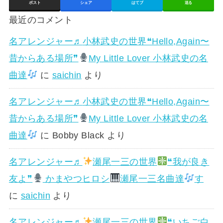
ポスト
シェア
はてブ
送る
最近のコメント
名アレンジャー♬
小林武史の世界❝Hello,Again〜
昔からある場所❞
My Little Lover 小林武史の名
曲達
に
saichin
より
名アレンジャー♬
小林武史の世界❝Hello,Again〜
昔からある場所❞
My Little Lover 小林武史の名
曲達
に
Bobby Black
より
名アレンジャー♬
瀬尾一三の世界
❝我が良き
友よ❞
かまやつヒロシ
瀬尾一三名曲達
す
に
saichin
より
名アレンジャー♬
瀬尾一三の世界
❝いちご白