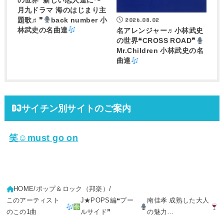
の世界❝新しい恋人達に〜
月九ドラマ 海のはじまり主
2026.08.02
題歌♬❞
back number 小
林武史の名曲達
名アレンジャー♬
小林武史
の世界❝CROSS ROAD❞
Mr.Children 小林武史の名
曲達
DJサイチン別サイトのご案内
笑☺must go on
HOME
ポップ＆ロック（邦楽）
このアーティスト
J★POPS編❝プー
南佳孝 成熟した大人
のこの1曲
ルサイド❞
の魅力…