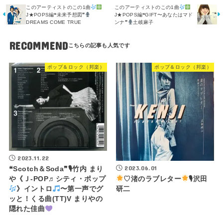
このアーティストのこの1曲
このアーティストのこの1曲
J★POPS編❝未来予想図❞
J★POPS編❝GIFT〜あなたはマド
DREAMS COME TRUE
ンナ❞
土岐麻子
RECOMMEND
ポップ＆ロック（邦楽）
ポップ＆ロック（邦楽）
2023.11.22
2023.06.01
❝Scotch＆Soda❞🎙竹内 まり
♡渚のラブレター
🎙沢田
や《Ｊ-POP♬シティ・ポップ
研二
》イントロ
〜第一声でグ
ッと！くる曲(TT)V まりやの
隠れた佳曲