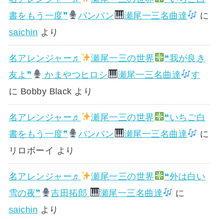
書をもう一度❞
バンバン
瀬尾一三名曲達
に
saichin
より
名アレンジャー♬
瀬尾一三の世界
❝我が良き
友よ❞
かまやつヒロシ
瀬尾一三名曲達
す
に
Bobby Black
より
名アレンジャー♬
瀬尾一三の世界
❝いちご白
書をもう一度❞
バンバン
瀬尾一三名曲達
に
リロボーイ
より
名アレンジャー♬
瀬尾一三の世界
❝外は白い
雪の夜❞
吉田拓郎
瀬尾一三名曲達
に
saichin
より