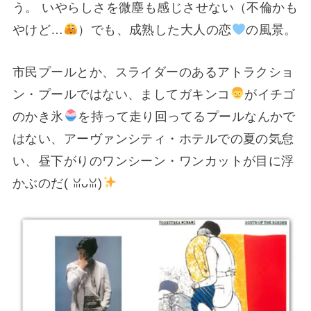
う。 いやらしさを微塵も感じさせない（不倫かも
やけど…
）でも、成熟した大人の恋
の風景。
市民プールとか、スライダーのあるアトラクショ
ン・プールではない、ましてガキンコ
がイチゴ
のかき氷
を持って走り回ってるプールなんかで
はない、アーヴァンシティ・ホテルでの夏の気怠
い、昼下がりのワンシーン・ワンカットが目に浮
かぶのだ(⁠ ⁠ꈍ⁠ᴗ⁠ꈍ⁠)