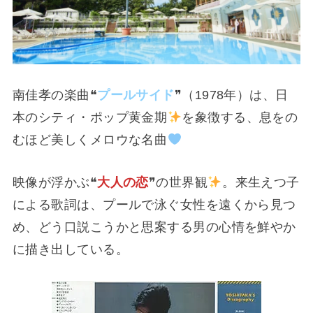
南佳孝の楽曲❝
プールサイド
❞（1978年）は、日
本のシティ・ポップ黄金期
を象徴する、息をの
むほど美しくメロウな名曲
映像が浮かぶ❝
大人の恋
❞の世界観
。来生えつ子
による歌詞は、プールで泳ぐ女性を遠くから見つ
め、どう口説こうかと思案する男の心情を鮮やか
に描き出している。