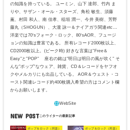
の知識を持っている。 ユーミン、山下 達郎、竹内 ま
りや、サザン・オール・スターズ、角松 敏生、須藤
薫、村田 和人、南 佳孝、稲垣 潤一、今井 美樹、芳野
藤丸（SHOGUN）、大瀧 詠一＆ナイアガラ関連etc…
洋楽では70‘sフォーク・ロック、80‘sAOR、フュージ
ョンの知識は豊富である。 所有レコード2000枚以上、
CD2000枚以上。(ピーク時) 好きな言葉は"Free＆
Easy"と"POP" 座右の銘は"明日は明日の風が吹く" そ
んな"ポップ"なウェア、雑貨、CD＆レコードをヤフオ
クやメルカリにも出品している。 AOR＆ウェスト・コ
ースト関連レコード約400枚購入希望の方はコメント欄
からお願いします。
NEW POST
ポップ＆ロック（邦楽）
ポップ＆ロック（邦楽）