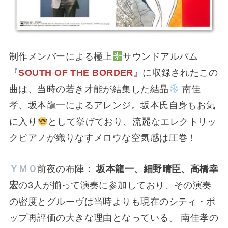
制作メンバーによる極上
サウンドアルバム
『
SOUTH OF THE BORDER
』に収録されたこの
曲は、当時の若き才能が結集した結晶
南佳
孝、坂本龍一によるアレンジ。坂本氏自身もお気
に入り
として挙げており、流麗なエレクトリッ
クピアノが織りなすメロウな空気感は圧巻！
ＹＭＯ
前夜の布陣：
坂本龍一、細野晴臣、高橋幸
宏
の3人が揃って演奏に参加しており、その演奏
の密度とグルーヴは当時よりも現在のシティ・ポ
ップ再評価の大きな理由となっている。 南佳孝の