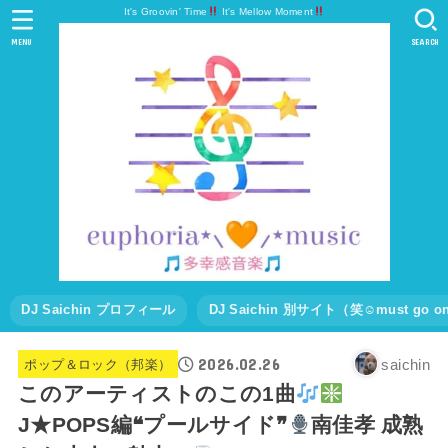
It's Groovin' Time
It's Mellow Moment
MENU
SEARCH
DJ Saichin プロフィール
DJ Saichin 別サイト（笑☺must go
2026.02.26
saichin
ポップ＆ロック（邦楽）
このアーティストのこの1曲
J★POPS編❝プールサイド❞
南佳孝 成熟