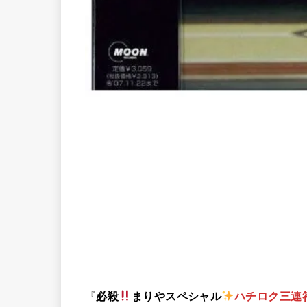
『
必殺
まりやスペシャル
ハチロク三連符