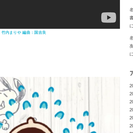
：竹内まりや 編曲：国吉良
2
2
2
2
2
2