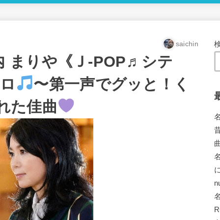
saichin
竹内 まりや《Ｊ-POP♬シテ
トロ
〜第一声でグッと！く
隠れた佳曲
n
R