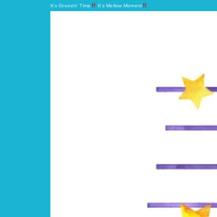
It's Groovin' Time
It's Mellow Moment