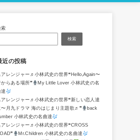
検索
検索
最近の投稿
名アレンジャー♬
小林武史の世界❝Hello,Again〜
昔からある場所❞
My Little Lover 小林武史の名
曲達
名アレンジャー♬
小林武史の世界❝新しい恋人達
に〜月九ドラマ 海のはじまり主題歌♬❞
back
umber 小林武史の名曲達
名アレンジャー♬
小林武史の世界❝CROSS
OAD❞
Mr.Children 小林武史の名曲達