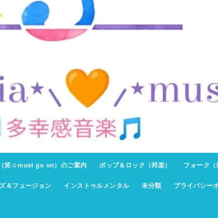
ト（笑☺must go on）のご案内
ポップ＆ロック（邦楽）
フォーク（
ズ＆フュージョン
インストゥルメンタル
未分類
プライバシー