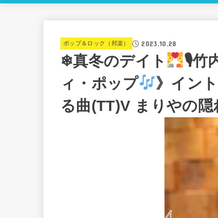
2023.10.28
ポップ＆ロック（邦楽）
❄真冬のデイト
🎙
ィ・ポップ
》イン
る曲(TT)V まりやの