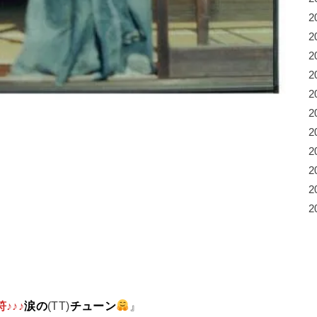
2
2
2
2
2
2
2
2
2
2
2
♪♪♪
涙の
(TT)
チューン
』