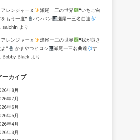
名アレンジャー♬
瀬尾一三の世界
❝いちご白
書をもう一度❞
バンバン
瀬尾一三名曲達
に
saichin
より
名アレンジャー♬
瀬尾一三の世界
❝我が良き
友よ❞
かまやつヒロシ
瀬尾一三名曲達
す
に
Bobby Black
より
アーカイブ
026年8月
026年7月
026年6月
026年5月
026年4月
026年3月