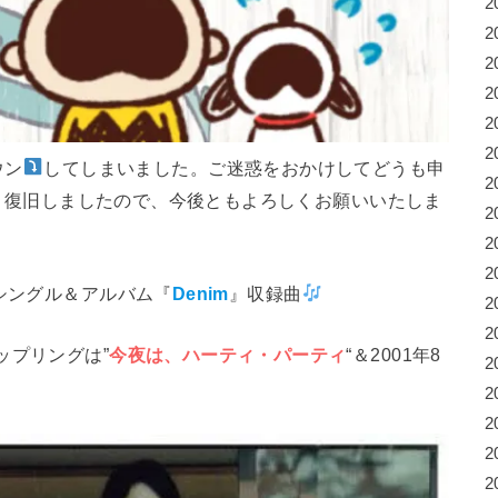
2
2
2
2
2
2
ウン
してしまいました。ご迷惑をおかけしてどうも申
2
うやく復旧しましたので、今後ともよろしくお願いいたしま
2
2
2
シングル＆アルバム『
Denim
』収録曲
2
2
カップリングは”
今夜は、ハーティ・パーティ
“＆2001年8
2
2
2
2
2