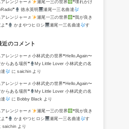
名アレンジャー♬
瀬尾一三の世界
❝壊れかけ
Radio❞
徳永英明
瀬尾一三名曲達
名アレンジャー♬
瀬尾一三の世界
❝我が良き
友よ❞
かまやつヒロシ
瀬尾一三名曲達
す
最近のコメント
名アレンジャー♬
小林武史の世界❝Hello,Again〜
昔からある場所❞
My Little Lover 小林武史の名
曲達
に
saichin
より
名アレンジャー♬
小林武史の世界❝Hello,Again〜
昔からある場所❞
My Little Lover 小林武史の名
曲達
に
Bobby Black
より
名アレンジャー♬
瀬尾一三の世界
❝我が良き
友よ❞
かまやつヒロシ
瀬尾一三名曲達
す
に
saichin
より