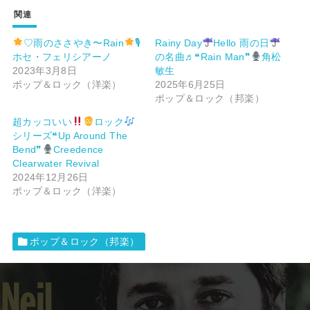
関連
♡雨のささやき〜Rain
🎙
Rainy Day
Hello 雨の日
ホセ・フェリシアーノ
の名曲♬❝Rain Man❞
角松
2023年3月8日
敏生
ポップ＆ロック（洋楽）
2025年6月25日
ポップ＆ロック（邦楽）
超カッコいい
ロック
シリーズ❝Up Around The
Bend❞
Creedence
Clearwater Revival
2024年12月26日
ポップ＆ロック（洋楽）
ポップ＆ロック（邦楽）