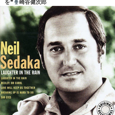
を❞
崎谷健次郎