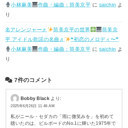
小林麻美
作曲・編曲：筒美京平
に
saichin
よ
り
名アレンジャー♬
筒美京平の世界
筒美京
平 アイドル歌謡の名曲♬
❝初恋のメロディ〜❞
小林麻美
作曲・編曲：筒美京平
に
saichin
よ
り
7件のコメント
Bobby Black
より:
2025年6月26日 11:46 AM
私がニール・セダカの「雨に微笑みを」を初めて
聴いたのは、ビルボードのNo.1に輝いた1975年で