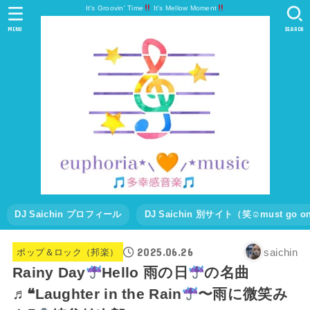
It's Groovin' Time
It's Mellow Moment
MENU
SEARCH
DJ Saichin プロフィール
DJ Saichin 別サイト（笑☺must go
2025.06.26
saichin
ポップ＆ロック（邦楽）
Rainy Day
Hello 雨の日
の名曲
♬❝Laughter in the Rain
〜雨に微笑み