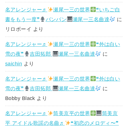
名アレンジャー♬
瀬尾一三の世界
❝いちご白
書をもう一度❞
バンバン
瀬尾一三名曲達
に
リロボーイ
より
名アレンジャー♬
瀬尾一三の世界
❝外は白い
雪の夜❞
吉田拓郎
瀬尾一三名曲達
に
saichin
より
名アレンジャー♬
瀬尾一三の世界
❝外は白い
雪の夜❞
吉田拓郎
瀬尾一三名曲達
に
Bobby Black
より
名アレンジャー♬
筒美京平の世界
筒美京
平 アイドル歌謡の名曲♬
❝初恋のメロディ〜❞