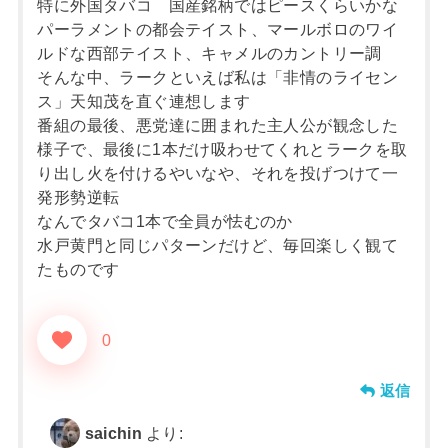
特に外国タバコ 国産銘柄ではピースくらいかな
パーラメントの都会テイスト、マールボロのワイ
ルドな西部テイスト、キャメルのカントリー調
そんな中、ラークといえば私は「非情のライセン
ス」天知茂を直ぐ連想します
番組の最後、悪党達に囲まれた主人公が観念した
様子で、最後に1本だけ吸わせてくれとラークを取
り出し火を付けるやいなや、それを投げつけて一
発形勢逆転
なんでタバコ1本で全員が怯むのか
水戸黄門と同じパターンだけど、毎回楽しく観て
たものです
0
返信
saichin
より: