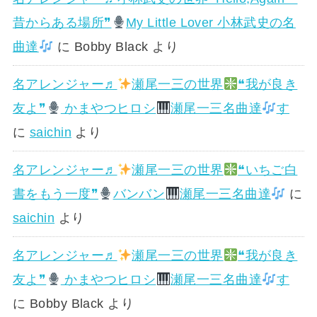
昔からある場所❞
My Little Lover 小林武史の名
曲達
に
Bobby Black
より
名アレンジャー♬
瀬尾一三の世界
❝我が良き
友よ❞
かまやつヒロシ
瀬尾一三名曲達
す
に
saichin
より
名アレンジャー♬
瀬尾一三の世界
❝いちご白
書をもう一度❞
バンバン
瀬尾一三名曲達
に
saichin
より
名アレンジャー♬
瀬尾一三の世界
❝我が良き
友よ❞
かまやつヒロシ
瀬尾一三名曲達
す
に
Bobby Black
より