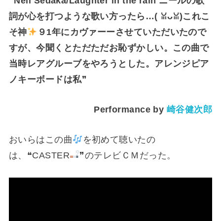
❝
Neil Sedaka/Laughter in the rain ニールの歌
詞が心を打つような歌い方ったら…(⁠ ⁠ꈍ⁠ᴗ⁠ꈍ⁠)これこ
そ神
９1年にカヴァーーさせていただいたので
すが、今聞くとただただお恥ずかしい。この曲で
当時レアグルーブをやろうとした。アレンジピア
ノキーボードは私
❞
Performance by
崎谷健次郎
おいらはこの曲
を初めて聴いたの
は、❝CASTER
❞のテレビＣＭだった。