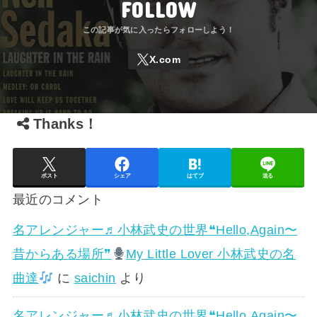
FOLLOW
Thanks！
ポスト
シェア
はてブ
送る
最近のコメント
名アレンジャー♬
小林武史の世界❝Hello,Again〜
昔からある場所❞
My Little Lover 小林武史の名
曲達
に
saichin
より
名アレンジャー♬
小林武史の世界❝Hello,Again〜