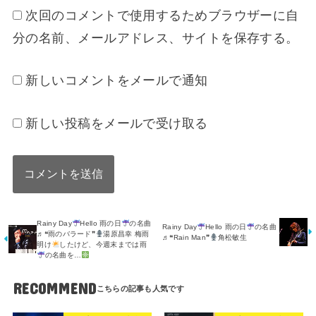
次回のコメントで使用するためブラウザーに自
分の名前、メールアドレス、サイトを保存する。
新しいコメントをメールで通知
新しい投稿をメールで受け取る
Rainy Day
Hello 雨の日
の名曲
Rainy Day
Hello 雨の日
の名曲
♬❝雨のバラード❞
湯原昌幸 梅雨
♬❝Rain Man❞
角松敏生
明け
したけど、今週末までは雨
の名曲を…
RECOMMEND