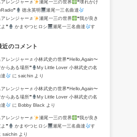
名アレンジャー♬
瀬尾一三の世界
❝壊れかけ
Radio❞
徳永英明
瀬尾一三名曲達
名アレンジャー♬
瀬尾一三の世界
❝我が良き
友よ❞
かまやつヒロシ
瀬尾一三名曲達
す
最近のコメント
名アレンジャー♬
小林武史の世界❝Hello,Again〜
昔からある場所❞
My Little Lover 小林武史の名
曲達
に
saichin
より
名アレンジャー♬
小林武史の世界❝Hello,Again〜
昔からある場所❞
My Little Lover 小林武史の名
曲達
に
Bobby Black
より
名アレンジャー♬
瀬尾一三の世界
❝我が良き
友よ❞
かまやつヒロシ
瀬尾一三名曲達
す
に
saichin
より