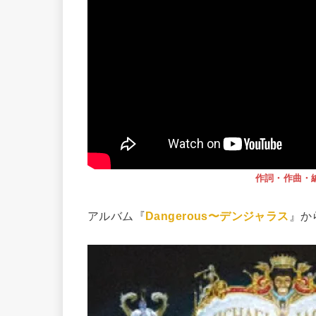
作詞・作曲・
アルバム『
Dangerous〜デンジャラス
』か