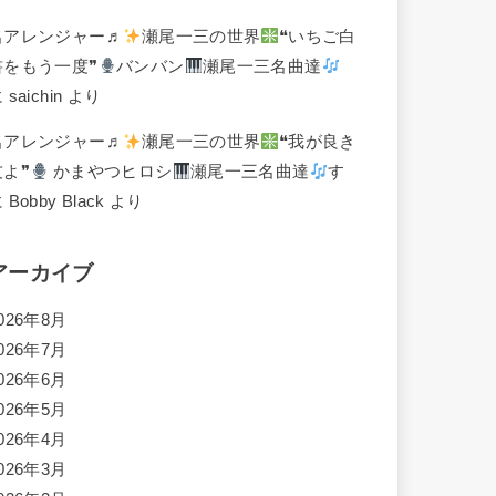
名アレンジャー♬
瀬尾一三の世界
❝いちご白
書をもう一度❞
バンバン
瀬尾一三名曲達
に
saichin
より
名アレンジャー♬
瀬尾一三の世界
❝我が良き
友よ❞
かまやつヒロシ
瀬尾一三名曲達
す
に
Bobby Black
より
アーカイブ
026年8月
026年7月
026年6月
026年5月
026年4月
026年3月