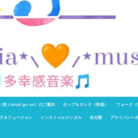
ト（笑☺must go on）のご案内
ポップ＆ロック（邦楽）
フォーク（
ズ＆フュージョン
インストゥルメンタル
未分類
プライバシー