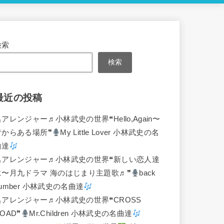
検索
検索
最近の投稿
名アレンジャー♬
小林武史の世界❝Hello,Again〜
昔からある場所❞
My Little Lover 小林武史の名
曲達
名アレンジャー♬
小林武史の世界❝新しい恋人達
に〜月九ドラマ 海のはじまり主題歌♬❞
back
umber 小林武史の名曲達
名アレンジャー♬
小林武史の世界❝CROSS
OAD❞
Mr.Children 小林武史の名曲達