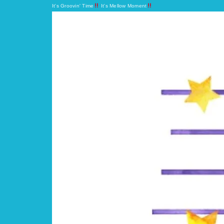
It's Groovin' Time
It's Mellow Moment