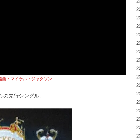
2
2
2
2
2
2
2
2
2
2
編曲：マイケル・ジャクソン
2
2
らの先行シングル。
2
2
2
2
2