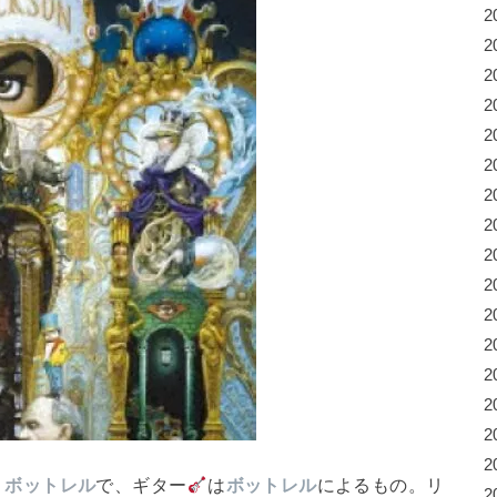
2
2
2
2
2
2
2
2
2
2
2
2
2
2
2
2
・ボットレル
で、ギター
は
ボットレル
によるもの。リ
2