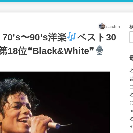
saichin
0’s〜90’s洋楽
ベスト30
第18位❝Black&White❞
n
R