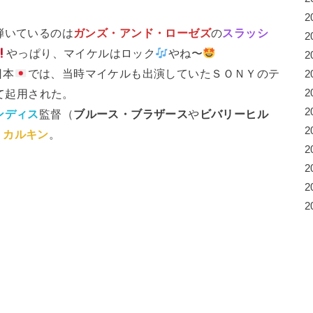
2
弾いているのは
ガンズ・アンド・ローゼズ
の
スラッシ
2
やっぱり、マイケルはロック
やね〜
2
日本
では、当時マイケルも出演していたＳＯＮＹのテ
2
2
して起用された。
2
ンディス
監督（
ブルース・ブラザース
や
ビバリーヒル
2
・カルキン
。
2
。
2
2
2