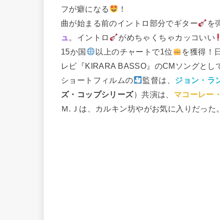
フが癖になる
！
曲が始まる前のイントロ部分でギター
を
ュ
。イントロ
がめちゃくちゃカッコいい
15か国
以上のチャートで1位
を獲得！
レビ『KIRARA BASSO』のCMソングと
ショートフィルムの
監督は、
ジョン・ラ
ズ・コップシリーズ
）共演は、
マコーレー
Ｍ.Ｊは、カルキン坊やがお気に入りだった