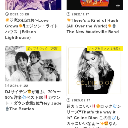
2023.03.20
2022.11.17
♡恋のほのお〜Love
There’s a Kind of Hush
Grows
🎙エジソン・ライト
(All Over the World)
ハウス（Edison
The New Vaudeville Band
Lighthouse）
ポップ＆ロック（洋楽）
ポップ＆ロック（洋楽）
2024.11.22
DJサイチン
が選ぶ、70’s〜
90’s洋楽
ベスト30
カウン
2025.02.17
ト・ダウン☝
第2位❝Hey Jude
超カッコいい
ロック
シ
The Beatles
リーズ❝That’s the way it
is❞ Celine Dion この曲
も
カッコいいなぁ〜
なん