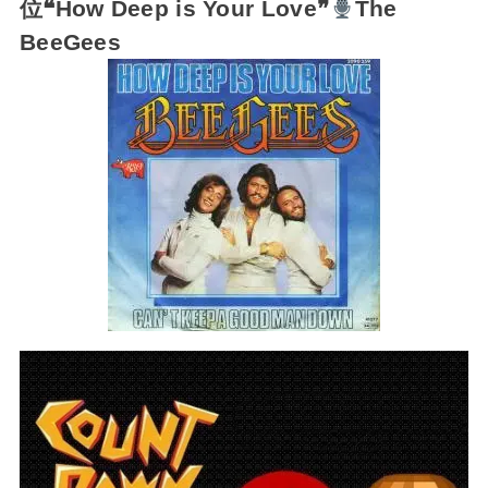
位❝How Deep is Your Love❞
The
BeeGees