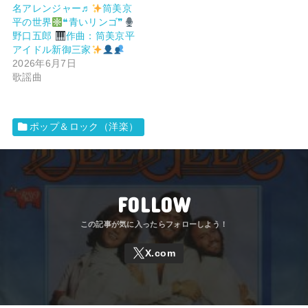
名アレンジャー♬
筒美京
平の世界
❝青いリンゴ❞
野口五郎
作曲：筒美京平
アイドル新御三家
2026年6月7日
歌謡曲
ポップ＆ロック（洋楽）
FOLLOW