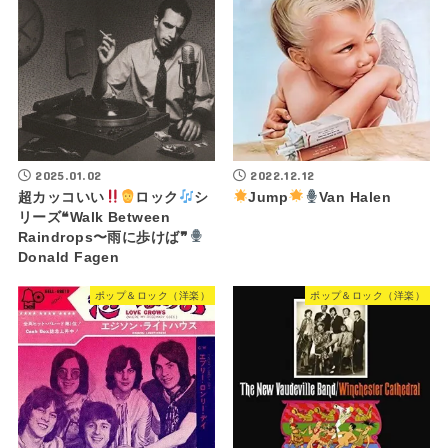
2025.01.02
2022.12.12
超カッコいい
ロック
シ
Jump
Van Halen
リーズ❝Walk Between
Raindrops〜雨に歩けば❞
Donald Fagen
ポップ＆ロック（洋楽）
ポップ＆ロック（洋楽）