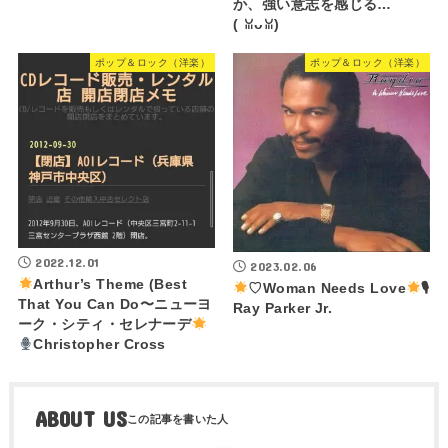
か、強い意志を感じる…
(⁠ ⁠ꈍ⁠ᴗ⁠ꈍ⁠)
ポップ＆ロック（洋楽）
ポップ＆ロック（洋楽）
2022.12.01
2023.02.06
Arthur’s Theme (Best
♡Woman Needs Love
🎙
That You Can Do〜ニューヨ
Ray Parker Jr.
ーク・シティ・セレナーデ
Christopher Cross
ABOUT US