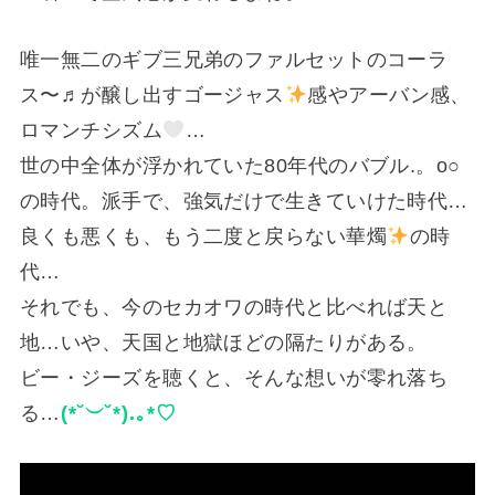
唯一無二のギブ三兄弟のファルセットのコーラ
ス〜♬が醸し出すゴージャス
感やアーバン感、
ロマンチシズム
…
世の中全体が浮かれていた80年代のバブル.。o○
の時代。派手で、強気だけで生きていけた時代…
良くも悪くも、もう二度と戻らない華燭
の時
代…
それでも、今のセカオワの時代と比べれば天と
地…いや、天国と地獄ほどの隔たりがある。
ビー・ジーズを聴くと、そんな想いが零れ落ち
る…
(⁠*⁠˘⁠︶⁠˘⁠*⁠)⁠.⁠｡⁠*⁠♡