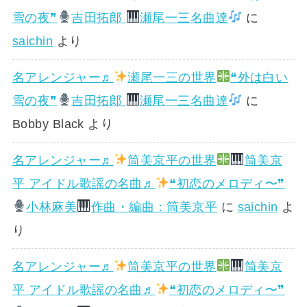
雪の夜❞
吉田拓郎
瀬尾一三名曲達
に
saichin
より
名アレンジャー♬
瀬尾一三の世界
❝外は白い
雪の夜❞
吉田拓郎
瀬尾一三名曲達
に
Bobby Black
より
名アレンジャー♬
筒美京平の世界
筒美京
平 アイドル歌謡の名曲♬
❝初恋のメロディ〜❞
小林麻美
作曲・編曲：筒美京平
に
saichin
よ
り
名アレンジャー♬
筒美京平の世界
筒美京
平 アイドル歌謡の名曲♬
❝初恋のメロディ〜❞