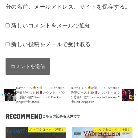
分の名前、メールアドレス、サイトを保存する。
新しいコメントをメールで通知
新しい投稿をメールで受け取る
DJサイチン
が選ぶ、70’s〜90’s
DJサイチン
が選ぶ、70’s〜90’s
洋楽
ベスト30
カウント・ダウ
洋楽
ベスト30
カウント・ダウ
ン☝
第14位❝Don't Look Back in
ン☝
第16位❝Stairway to Heaven❞
Anger❞
Oasis
Led Zeppelin
RECOMMEND
ポップ＆ロック（洋楽）
ポップ＆ロック（洋楽）