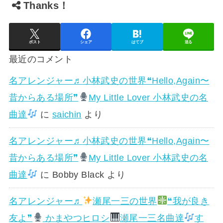
Thanks！
ポスト
シェア
はてブ
送る
最近のコメント
名アレンジャー♬
小林武史の世界❝Hello,Again〜
昔からある場所❞
My Little Lover 小林武史の名
曲達
に
saichin
より
名アレンジャー♬
小林武史の世界❝Hello,Again〜
昔からある場所❞
My Little Lover 小林武史の名
曲達
に
Bobby Black
より
名アレンジャー♬
瀬尾一三の世界
❝我が良き
友よ❞
かまやつヒロシ
瀬尾一三名曲達
す