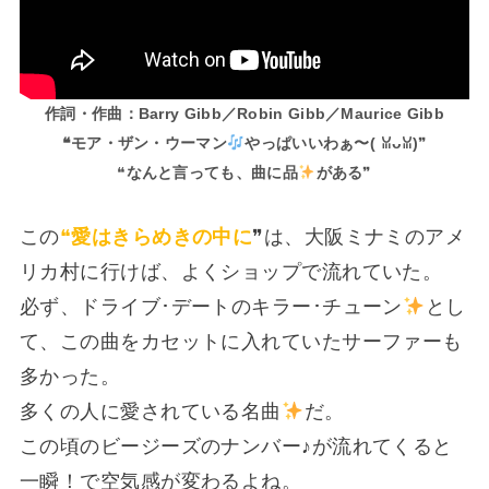
作詞・作曲：Barry Gibb／Robin Gibb／Maurice Gibb
❝モア・ザン・ウーマン
やっぱいいわぁ〜(⁠ ⁠ꈍ⁠ᴗ⁠ꈍ⁠)
❞
❝
なんと言っても、曲に品
がある
❞
この
❝
愛はきらめきの中に
❞は、大阪ミナミのアメ
リカ村に行けば、よくショップで流れていた。
必ず、ドライブ･デートのキラー･チューン
とし
て、この曲をカセットに入れていたサーファーも
多かった。
多くの人に愛されている名曲
だ。
この頃のビージーズのナンバー♪が流れてくると
一瞬！で空気感が変わるよね。