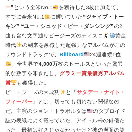
ー
❞という全米No.1
を獲得した3枚に加えて、
すでに全米No.1
に輝いていた❝
ジャイブ・トー
キン❞ ❝ユー・シュッド・ビー・ダンシング
❞の2
曲も含む文字通りビージーズのディスコ
黄金
時代
の到来を象徴した超強力なアルバムがこの
サウンドトラックで、
Billboard
24週連続1位
、全世界で
4,000万
枚のセールスといった驚異
的な数字を叩きだし
、グラミー賞最優秀アルバム
賞
も獲得した。
ビー・ジーズの大成功
と『
サタデー・ナイト・
フィーバー
』とは、切っても切れない関係なの
だ。主演のジョン・トラボルタは
のタブロイド
誌の表紙によく載っていた。アイドル枠の俳優だ
った。最初は好きじゃなかったけど彼の満面の笑