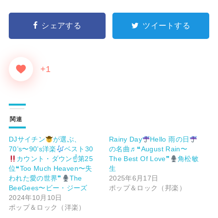
シェアする
ツイートする
+1
関連
DJサイチン
が選ぶ、
Rainy Day
Hello 雨の日
70’s〜90’s洋楽
ベスト30
の名曲♬❝August Rain〜
カウント・ダウン☝
第25
The Best Of Love❞
角松敏
位❝Too Much Heaven〜失
生
われた愛の世界❞
The
2025年6月17日
BeeGees〜ビー・ジーズ
ポップ＆ロック（邦楽）
2024年10月10日
ポップ＆ロック（洋楽）