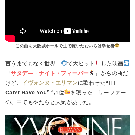
この曲を大阪城ホールで生で聴いたおいらは幸せ者
言うまでもなく世界中
で大ヒット
した映画
『
サタデ―・ナイト・フィーバー
』からの曲だ
けど、
イヴォンヌ・エリマン
に歌わせた❝
If I
Can’t Have You❞
も1位
を獲った。サーファー
の、中でもやたらと人気があった。