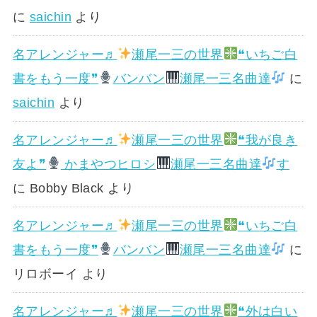
に
saichin
より
名アレンジャー♬
瀬尾一三の世界
❝いちご白
書をもう一度❞
バンバン
瀬尾一三名曲達
に
saichin
より
名アレンジャー♬
瀬尾一三の世界
❝我が良き
友よ❞
かまやつヒロシ
瀬尾一三名曲達
す
に
Bobby Black
より
名アレンジャー♬
瀬尾一三の世界
❝いちご白
書をもう一度❞
バンバン
瀬尾一三名曲達
に
リロボーイ
より
名アレンジャー♬
瀬尾一三の世界
❝外は白い