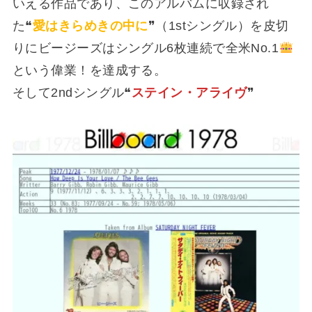
いえる作品であり、このアルバムに収録され
た❝
愛はきらめきの中に
❞（1stシングル）を皮切
りにビージーズはシングル6枚連続で全米No.1
という偉業！を達成する。
そして2ndシングル❝
ステイン・アライヴ
❞