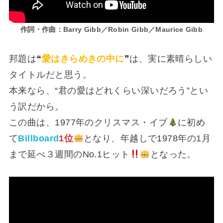
作詞・作曲：Barry Gibb／Robin Gibb／Maurice Gibb
邦題は❝
愛はきらめきの中に
❞は、実に素晴らしい
タイトルだと思う。
本来なら、“君の愛はどれくらい深いだろう”とい
う訳だから。
この曲は、1977年のクリスマス・イブ
に初め
て
Billboard
1位
となり、年越しで1978年の1月
まで延べ３週間のNo.1ヒット
となった。