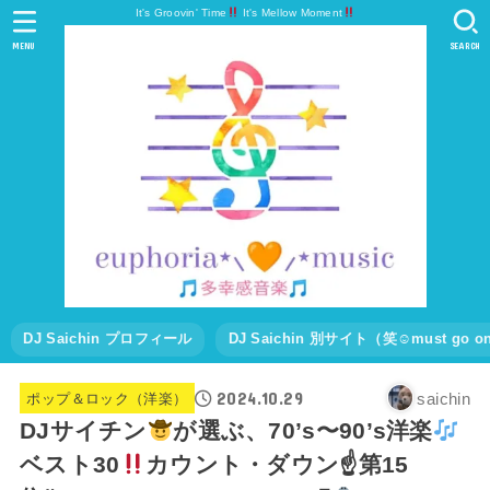
It's Groovin' Time
It's Mellow Moment
MENU
SEARCH
DJ Saichin プロフィール
DJ Saichin 別サイト（笑☺must go
2024.10.29
saichin
ポップ＆ロック（洋楽）
DJサイチン
が選ぶ、70’s〜90’s洋楽
ベスト30
カウント・ダウン☝
第15