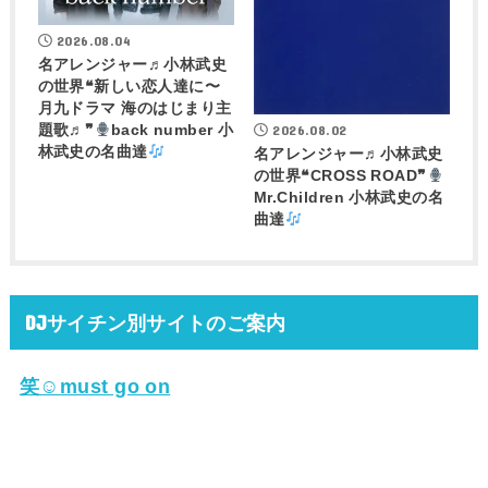
2026.08.04
名アレンジャー♬
小林武史
の世界❝新しい恋人達に〜
月九ドラマ 海のはじまり主
2026.08.02
題歌♬❞
back number 小
林武史の名曲達
名アレンジャー♬
小林武史
の世界❝CROSS ROAD❞
Mr.Children 小林武史の名
曲達
DJサイチン別サイトのご案内
笑☺must go on