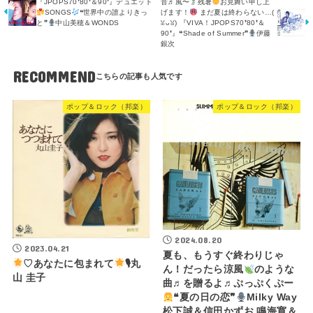
『JPOPS70❜80❜＆90❜』デュエット
音♬風〜
残暑
お見舞い申し上
SONGS
❝世界中の誰よりきっ
げます！
まだ夏は終わらない…(⁠
と❞
中山美穂＆WONDS
⁠ꈍ⁠ᴗ⁠ꈍ⁠) 『VIVA！JPOPS70❜80❜＆
90❜』❝Shade of Summer❞
伊藤
銀次
RECOMMEND
ポップ＆ロック（邦楽）
ポップ＆ロック（邦楽）
2024.08.20
2023.04.21
夏も、もうすぐ終わりじゃ
♡あなたに包まれて
🎙丸
ん！だったら涼風
のような
山 圭子
曲♬を贈るよ♬ぷっぷくぷー
❝夏の日の恋❞
Milky Way
松下誠＆信田かずお 鳴海寛＆