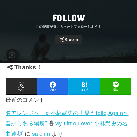
FOLLOW
Thanks！
ポスト
シェア
はてブ
送る
最近のコメント
名アレンジャー♬
小林武史の世界❝Hello,Again〜
昔からある場所❞
My Little Lover 小林武史の名
曲達
に
saichin
より