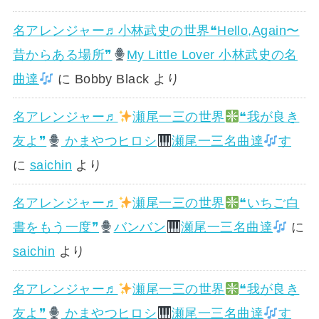
名アレンジャー♬
小林武史の世界❝Hello,Again〜
昔からある場所❞
My Little Lover 小林武史の名
曲達
に
Bobby Black
より
名アレンジャー♬
瀬尾一三の世界
❝我が良き
友よ❞
かまやつヒロシ
瀬尾一三名曲達
す
に
saichin
より
名アレンジャー♬
瀬尾一三の世界
❝いちご白
書をもう一度❞
バンバン
瀬尾一三名曲達
に
saichin
より
名アレンジャー♬
瀬尾一三の世界
❝我が良き
友よ❞
かまやつヒロシ
瀬尾一三名曲達
す