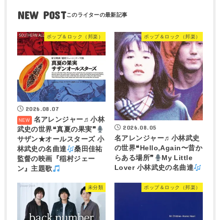
NEW POST
ポップ＆ロック（邦楽）
ポップ＆ロック（邦楽）
2026.08.07
名アレンジャー♬
小林
2026.08.05
武史の世界❝真夏の果実❞
名アレンジャー♬
小林武史
サザン★オールスターズ 小
の世界❝Hello,Again〜昔か
林武史の名曲達
桑田佳祐
らある場所❞
My Little
監督の映画『稲村ジェー
Lover 小林武史の名曲達
ン』主題歌
未分類
ポップ＆ロック（邦楽）