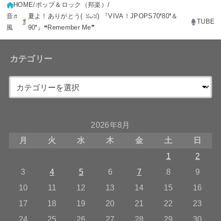
HOME
ポップ＆ロック（邦楽）
音♬
夏よ！ありがとう(⁠ ⁠ꈍ⁠ᴗ⁠ꈍ⁠) 『VIVA！JPOPS70❜80❜＆
TUBE
風
90❜』❝Remember Me❞
カテゴリー
2026年8月
月
火
水
木
金
土
日
1
2
3
4
5
6
7
8
9
10
11
12
13
14
15
16
17
18
19
20
21
22
23
24
25
26
27
28
29
30