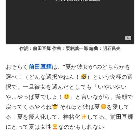
作詞：前田亘輝 作曲：栗林誠一郎 編曲：明石昌夫
おそらく
前田亘輝
は、”夏か彼女か”のどちらかを
選べ！（どんな選択やねん！
）という究極の選
択で、一旦彼女を選んだとしても「いやいやい
や…やっぱ夏でしょ！
」と言いながら、笑顔で
戻ってくるやろね
それほど彼は夏
を愛して
る！夏を擬人化して、神格化
してる。前田亘輝
にとって夏は女性
なのかもしれない