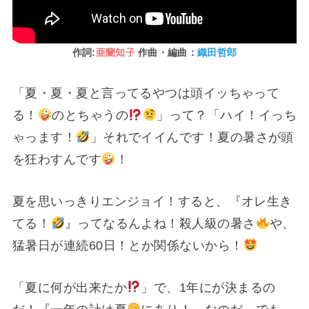
作詞:
亜蘭知子
作曲・編曲：
織田哲郎
「夏・夏・夏と言ってるやつは頭イッちゃって
る！
のとちゃうの
」って？「ハイ！イっち
ゃっます！
」それでイイんです！夏の暑さが頭
を狂わすんです
！
夏を思いっきりエンジョイ！すると、『オレ生き
てる！
』ってなるんよね！殺人級の暑さ
や、
猛暑日が連続60日！とか関係ないから！
「夏に何が出来たか
」で、1年にが決まるの