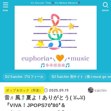
It's Groovin' Time
It's Mellow Moment
MENU
SEARCH
DJ Saichin プロフィール
DJ Saichin 別サイト（笑☺must go
2025.09.19
saichin
ポップ＆ロック（邦楽）
音♬風
夏よ！ありがとう(⁠ ⁠ꈍ⁠ᴗ⁠ꈍ⁠)
『VIVA！JPOPS70❜80❜＆