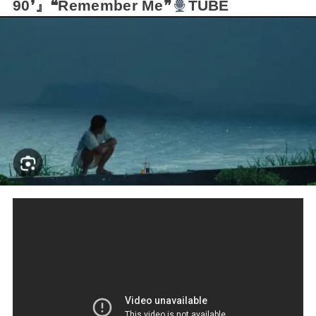
90❜』❝Remember Me❞
TUBE