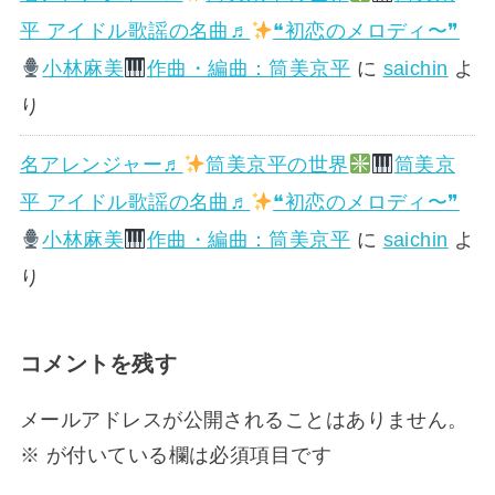
平 アイドル歌謡の名曲♬
❝初恋のメロディ〜❞
小林麻美
作曲・編曲：筒美京平
に
saichin
よ
り
名アレンジャー♬
筒美京平の世界
筒美京
平 アイドル歌謡の名曲♬
❝初恋のメロディ〜❞
小林麻美
作曲・編曲：筒美京平
に
saichin
よ
り
コメントを残す
メールアドレスが公開されることはありません。
※
が付いている欄は必須項目です