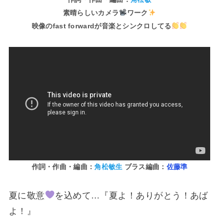
素晴らしいカメラ
ワーク
映像のfast forwardが音楽とシンクロしてる
作詞・作曲・編曲：
角松敏生
ブラス編曲：
佐藤準
夏に敬意
を込めて…『夏よ！ありがとう！あば
よ！』