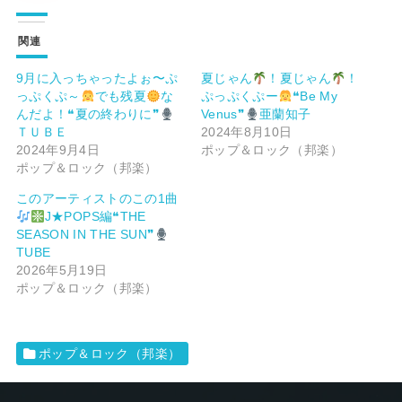
関連
9月に入っちゃったよぉ〜ぷ
夏じゃん
！夏じゃん
！
っぷくぷ～
でも残夏
な
ぷっぷくぷー
❝Be My
んだよ！❝夏の終わりに❞
Venus❞
亜蘭知子
ＴＵＢＥ
2024年8月10日
2024年9月4日
ポップ＆ロック（邦楽）
ポップ＆ロック（邦楽）
このアーティストのこの1曲
J★POPS編❝THE
SEASON IN THE SUN❞
TUBE
2026年5月19日
ポップ＆ロック（邦楽）
ポップ＆ロック（邦楽）