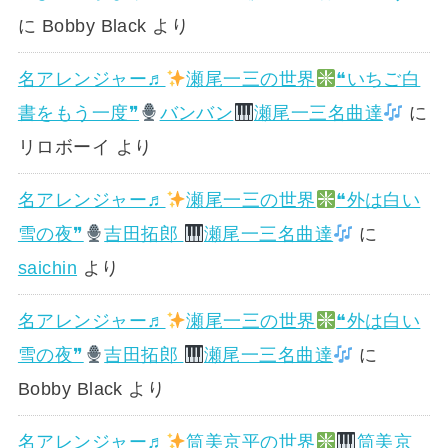
に
Bobby Black
より
名アレンジャー♬
瀬尾一三の世界
❝いちご白
書をもう一度❞
バンバン
瀬尾一三名曲達
に
リロボーイ
より
名アレンジャー♬
瀬尾一三の世界
❝外は白い
雪の夜❞
吉田拓郎
瀬尾一三名曲達
に
saichin
より
名アレンジャー♬
瀬尾一三の世界
❝外は白い
雪の夜❞
吉田拓郎
瀬尾一三名曲達
に
Bobby Black
より
名アレンジャー♬
筒美京平の世界
筒美京