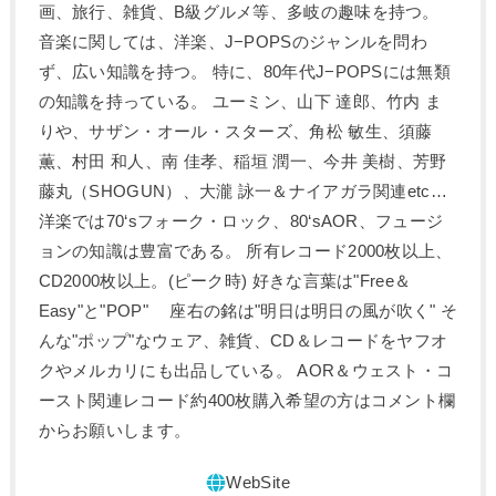
画、旅行、雑貨、B級グルメ等、多岐の趣味を持つ。
音楽に関しては、洋楽、J−POPSのジャンルを問わ
ず、広い知識を持つ。 特に、80年代J−POPSには無類
の知識を持っている。 ユーミン、山下 達郎、竹内 ま
りや、サザン・オール・スターズ、角松 敏生、須藤
薫、村田 和人、南 佳孝、稲垣 潤一、今井 美樹、芳野
藤丸（SHOGUN）、大瀧 詠一＆ナイアガラ関連etc…
洋楽では70‘sフォーク・ロック、80‘sAOR、フュージ
ョンの知識は豊富である。 所有レコード2000枚以上、
CD2000枚以上。(ピーク時) 好きな言葉は"Free＆
Easy"と"POP" 座右の銘は"明日は明日の風が吹く" そ
んな"ポップ"なウェア、雑貨、CD＆レコードをヤフオ
クやメルカリにも出品している。 AOR＆ウェスト・コ
ースト関連レコード約400枚購入希望の方はコメント欄
からお願いします。