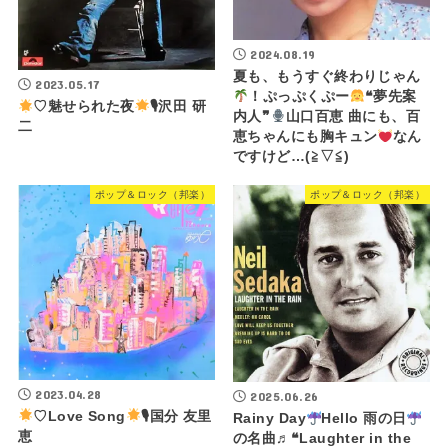
2024.08.19
夏も、もうすぐ終わりじゃん
2023.05.17
！ぷっぷくぷー
❝夢先案
♡魅せられた夜
🎙沢田 研
内人❞
山口百恵 曲にも、百
二
恵ちゃんにも胸キュン
なん
ですけど…(⁠≧⁠▽⁠≦⁠)
ポップ＆ロック（邦楽）
ポップ＆ロック（邦楽）
2023.04.28
2025.06.26
♡Love Song
🎙国分 友里
Rainy Day
Hello 雨の日
恵
の名曲♬❝Laughter in the