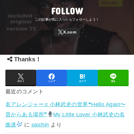
FOLLOW
Thanks！
ポスト
シェア
はてブ
送る
最近のコメント
名アレンジャー♬
小林武史の世界❝Hello,Again〜
昔からある場所❞
My Little Lover 小林武史の名
曲達
に
saichin
より