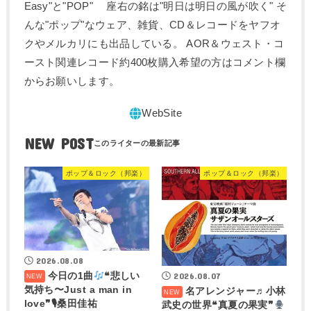
Easy"と"POP" 座右の銘は"明日は明日の風が吹く" そ
んな"ポップ"なウェア、雑貨、CD＆レコードをヤフオ
クやメルカリにも出品している。 AOR＆ウェスト・コ
ースト関連レコード約400枚購入希望の方はコメント欄
からお願いします。
NEW POST
ポップ＆ロック（邦楽）
ポップ＆ロック（邦楽）
2026.08.08
今日の1曲
❝悲しい
2026.08.07
気持ち〜Just a man in
名アレンジャー♬
小林
love❞🎙桑田佳祐
武史の世界❝真夏の果実❞