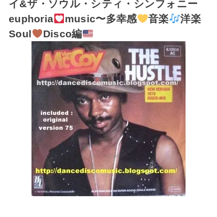
イ&ザ・ソウル・シティ・シンフォニー
euphoria
music〜多幸感
音楽
洋楽
Soul
Disco編