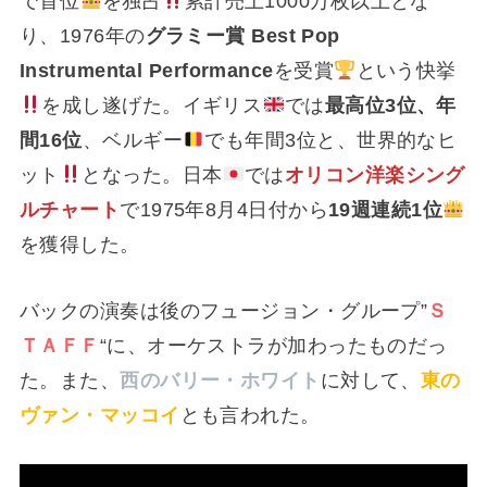
で首位
を独占
累計売上1000万枚以上とな
り、1976年の
グラミー賞 Best Pop
Instrumental Performance
を受賞
という快挙
を成し遂げた。イギリス
では
最高位3位、年
間16位
、ベルギー
でも年間3位と、世界的なヒ
ット
となった。日本
では
オリコン洋楽シング
ルチャート
で1975年8月4日付から
19週連続1位
を獲得した。
バックの演奏は後のフュージョン・グループ”
Ｓ
ＴＡＦＦ
“に、オーケストラが加わったものだっ
た。また、
西のバリー・ホワイト
に対して、
東の
ヴァン・マッコイ
とも言われた。