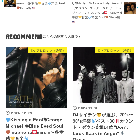
music〜多幸感
音楽
洋楽Soul
り🎙Marilyn McCoo & Billy Davis Jr.
Disco編
（マリリン･マックー＆ビリーディ
ヴィス・Jr）euphoria
music〜多
幸感
音楽
洋楽Soul
Disco編
RECOMMEND
ポップ＆ロック（洋楽）
ポップ＆ロック（洋楽）
2024.11.01
2024.02.29
DJサイチン
が選ぶ、70’s〜
Kissing a Fool🎙George
90’s洋楽
ベスト30
カウン
Michael 👁Blue Eyed Soul
ト・ダウン☝
第14位❝Don’t
euphoria
music〜多幸
Look Back in Anger❞
感
音楽
Oasis