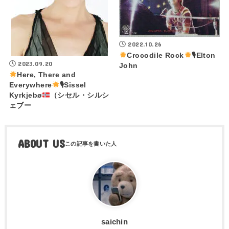
2022.10.26
Crocodile Rock
🎙Elton
2023.09.20
John
Here, There and
Everywhere
🎙Sissel
Kyrkjebø
（シセル・シルシ
ェブー
ABOUT US
saichin