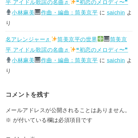
平 アイドル歌謡の名曲♬
❝初恋のメロディ〜❞
小林麻美
作曲・編曲：筒美京平
に
saichin
よ
り
名アレンジャー♬
筒美京平の世界
筒美京
平 アイドル歌謡の名曲♬
❝初恋のメロディ〜❞
小林麻美
作曲・編曲：筒美京平
に
saichin
よ
り
コメントを残す
メールアドレスが公開されることはありません。
※
が付いている欄は必須項目です