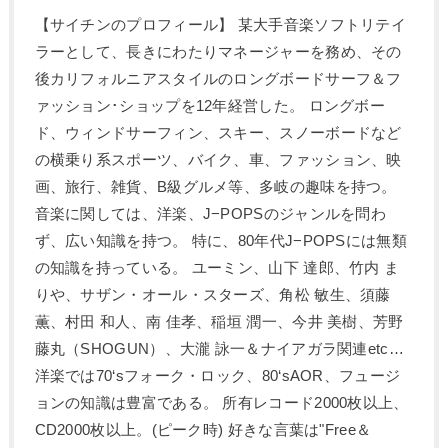
【サイチンのプロフィール】 某大手音楽ソフトリテイ
ラーとして、長きにわたりマネージャーを務め、その
後カリフォルニアスタイルのロングボードサーフ＆フ
ァッション･ショップを12年経営した。 ロングボー
ド、ウィンドサーフィン、スキー、スノーボードなど
の横乗り系スポーツ、バイク、車、ファッション、映
画、旅行、雑貨、B級グルメ等、多岐の趣味を持つ。
音楽に関しては、洋楽、J−POPSのジャンルを問わ
ず、広い知識を持つ。 特に、80年代J−POPSには無類
の知識を持っている。 ユーミン、山下 達郎、竹内 ま
りや、サザン・オール・スターズ、角松 敏生、須藤
薫、村田 和人、南 佳孝、稲垣 潤一、今井 美樹、芳野
藤丸（SHOGUN）、大瀧 詠一＆ナイアガラ関連etc…
洋楽では70‘sフォーク・ロック、80‘sAOR、フュージ
ョンの知識は豊富である。 所有レコード2000枚以上、
CD2000枚以上。(ピーク時) 好きな言葉は"Free＆