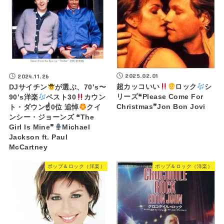
2025.02.01
2024.11.26
超カッコいい
ロック
シ
DJサイチン
が選ぶ、70’s〜
リーズ❝Please Come For
90’s洋楽
ベスト30
カウン
Christmas❞Jon Bon Jovi
ト・ダウン☝
0位 追悼
クイ
ンシー・ジョーンズ ❝The
Girl Is Mine❞
Michael
Jackson ft. Paul
McCartney
ポップ＆ロック（洋楽）
ポップ＆ロック（洋楽）