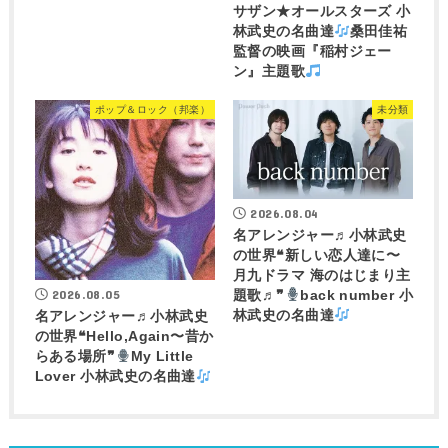
サザン★オールスターズ 小
林武史の名曲達
桑田佳祐
監督の映画『稲村ジェー
ン』主題歌
ポップ＆ロック（邦楽）
未分類
2026.08.04
名アレンジャー♬
小林武史
の世界❝新しい恋人達に〜
月九ドラマ 海のはじまり主
2026.08.05
題歌♬❞
back number 小
林武史の名曲達
名アレンジャー♬
小林武史
の世界❝Hello,Again〜昔か
らある場所❞
My Little
Lover 小林武史の名曲達