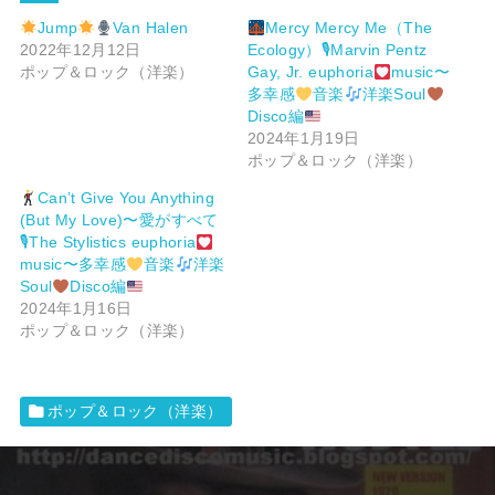
Jump
Van Halen
Mercy Mercy Me（The
2022年12月12日
Ecology）🎙Marvin Pentz
ポップ＆ロック（洋楽）
Gay, Jr. euphoria
music〜
多幸感
音楽
洋楽Soul
Disco編
2024年1月19日
ポップ＆ロック（洋楽）
Can’t Give You Anything
(But My Love)〜愛がすべて
🎙The Stylistics euphoria
music〜多幸感
音楽
洋楽
Soul
Disco編
2024年1月16日
ポップ＆ロック（洋楽）
ポップ＆ロック（洋楽）