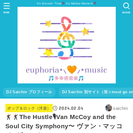
It's Groovin' Time
It's Mellow Moment
MENU
SEARCH
DJ Saichin プロフィール
DJ Saichin 別サイト（笑☺must go
2024.02.04
saichin
ポップ＆ロック（洋楽）
The Hustle🎙Van McCoy and the
Soul City Symphony〜 ヴァン・マッコ