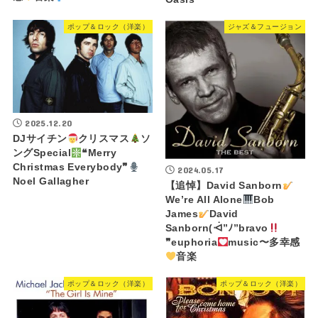
ポップ＆ロック（洋楽）
ジャズ＆フュージョン
2025.12.20
DJサイチン
クリスマス
ソ
ングSpecial
❝Merry
Christmas Everybody❞
2024.05.17
Noel Gallagher
【追悼】David Sanborn
We’re All Alone
Bob
James
David
Sanborn(ᐙ”ﾉ”bravo
❞euphoria
music〜多幸感
音楽
ポップ＆ロック（洋楽）
ポップ＆ロック（洋楽）