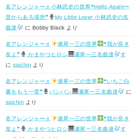
名アレンジャー♬
小林武史の世界❝Hello,Again〜
昔からある場所❞
My Little Lover 小林武史の名
曲達
に
Bobby Black
より
名アレンジャー♬
瀬尾一三の世界
❝我が良き
友よ❞
かまやつヒロシ
瀬尾一三名曲達
す
に
saichin
より
名アレンジャー♬
瀬尾一三の世界
❝いちご白
書をもう一度❞
バンバン
瀬尾一三名曲達
に
saichin
より
名アレンジャー♬
瀬尾一三の世界
❝我が良き
友よ❞
かまやつヒロシ
瀬尾一三名曲達
す