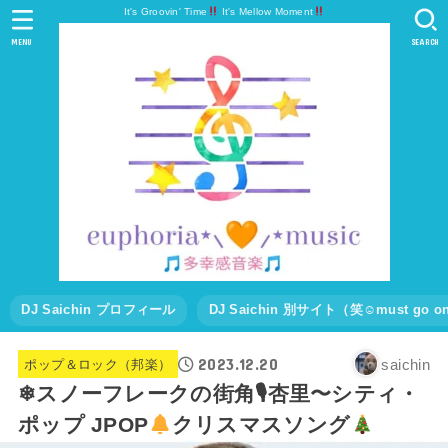
It's Groovin' Time
It's Mellow Moment
MENU
SEARCH
DJ Saichin プロフィール
DJ Saichin 別サイト（笑☺must go
2023.12.20
saichin
ポップ＆ロック（邦楽）
❄スノーフレークの街角🎙杏里〜シティ・
ポップ JPOP
クリスマスソング