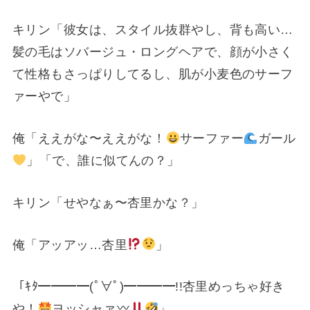
キリン「彼女は、スタイル抜群やし、背も高い…
髪の毛はソバージュ・ロングヘアで、顔が小さく
て性格もさっぱりしてるし、肌が小麦色のサーフ
ァーやで」
俺「ええがな〜ええがな！
サーファー
ガール
」「で、誰に似てんの？」
キリン「せやなぁ〜杏里かな？」
俺「アッアッ…杏里
」
「ｷﾀ━━━━(ﾟ∀ﾟ)━━━━!!杏里めっちゃ好き
や！
ヨッシャァ
」