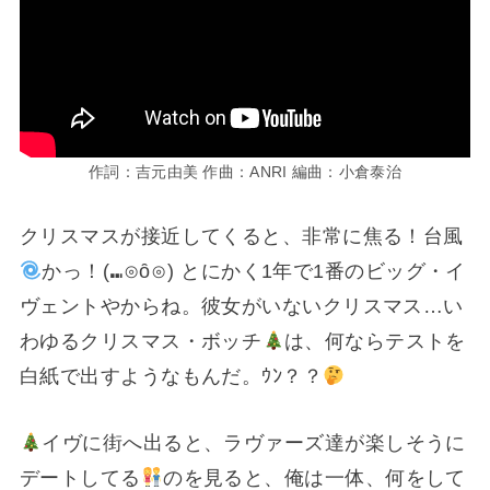
作詞：吉元由美 作曲：ANRI 編曲：小倉泰治
クリスマスが接近してくると、非常に焦る！台風
かっ！(⁠⑉⁠⊙⁠ȏ⁠⊙⁠) とにかく1年で1番のビッグ・イ
ヴェントやからね。彼女がいないクリスマス…い
わゆるクリスマス・ボッチ
は、何ならテストを
白紙で出すようなもんだ。ｳﾝ？？
イヴに街へ出ると、ラヴァーズ達が楽しそうに
デートしてる
のを見ると、俺は一体、何をして