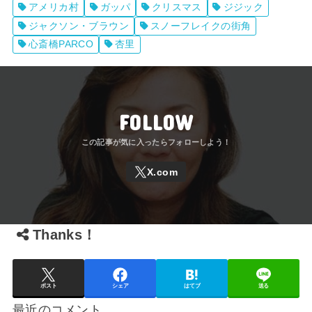
アメリカ村
ガッパ
クリスマス
ジジック
ジャクソン・ブラウン
スノーフレイクの街角
心斎橋PARCO
杏里
FOLLOW
Thanks！
ポスト
シェア
はてブ
送る
最近のコメント