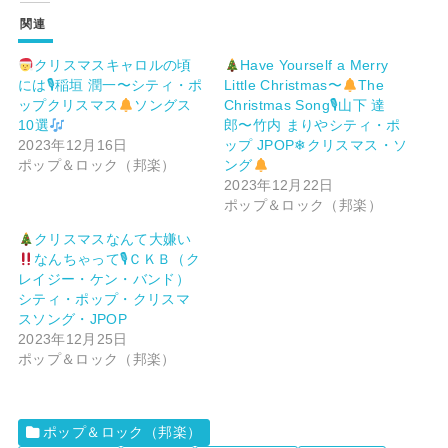
関連
クリスマスキャロルの頃
Have Yourself a Merry
には🎙稲垣 潤一〜シティ・ポ
Little Christmas〜
The
ップクリスマス
ソングス
Christmas Song🎙山下 達
10選
郎〜竹内 まりやシティ・ポ
2023年12月16日
ップ JPOP❄クリスマス・ソ
ポップ＆ロック（邦楽）
ング
2023年12月22日
ポップ＆ロック（邦楽）
クリスマスなんて大嫌い
なんちゃって🎙ＣＫＢ（ク
レイジー・ケン・バンド）
シティ・ポップ・クリスマ
スソング・JPOP
2023年12月25日
ポップ＆ロック（邦楽）
ポップ＆ロック（邦楽）