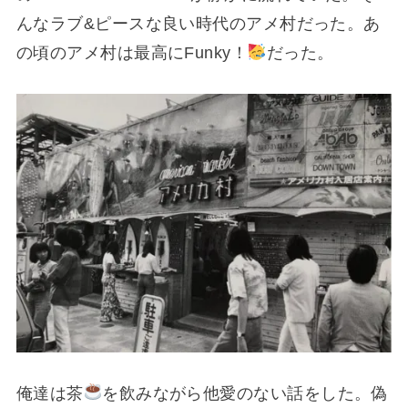
んなラブ&ピースな良い時代のアメ村だった。あ
の頃のアメ村は最高にFunky！
だった。
俺達は茶
を飲みながら他愛のない話をした。偽