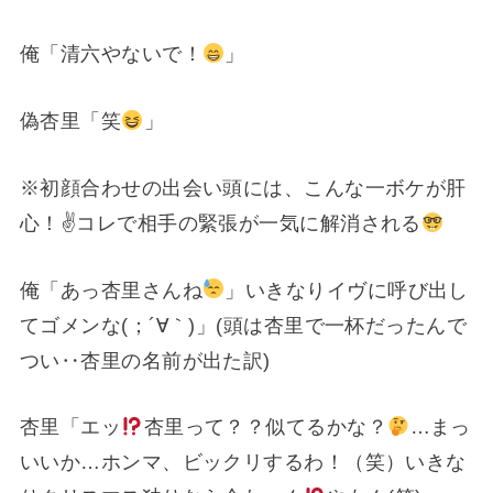
俺「清六やないで！
」
偽杏里「笑
」
※初顔合わせの出会い頭には、こんな一ボケが肝
心！✌
コレで相手の緊張が一気に解消される
俺「あっ杏里さんね
」いきなりイヴに呼び出し
てゴメンな(；´∀｀)」(頭は杏里で一杯だったんで
つい‥杏里の名前が出た訳)
杏里「エッ
杏里って？？似てるかな？
…まっ
いいか…ホンマ、ビックリするわ！（笑）いきな