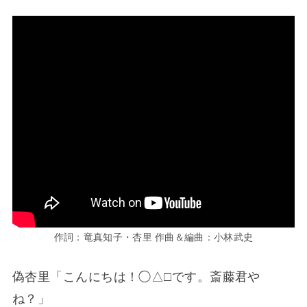
作詞：竜真知子・杏里 作曲＆編曲：小林武史
偽杏里「こんにちは！◯△□です。斎藤君や
ね？」