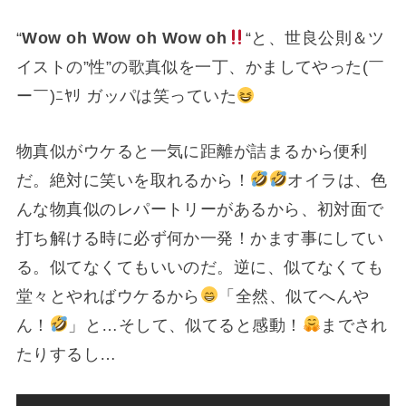
“
Wow oh Wow oh Wow oh
“と、世良公則＆ツ
イストの”性”の歌真似を一丁、かましてやった(￣
ー￣)ﾆﾔﾘ ガッパは笑っていた
物真似がウケると一気に距離が詰まるから便利
だ。絶対に笑いを取れるから！
オイラは、色
んな物真似のレパートリーがあるから、初対面で
打ち解ける時に必ず何か一発！かます事にしてい
る。似てなくてもいいのだ。逆に、似てなくても
堂々とやればウケるから
「全然、似てへんや
ん！
」と…そして、似てると感動！
までされ
たりするし…