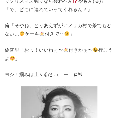
りクリスマス独りなら会わへん
やもん(笑)」
「で、どこに連れていってくれるん？」
俺「そやね、とりあえずがアメリカ村で茶でもど
ない…
ケーキ
付きで‥
」
偽杏里「おっ！いいねぇ〜
付きかぁ〜
行こう
よ
」
ヨシ！掴みは上々✌️だ…(￣ー￣)ﾆﾔﾘ