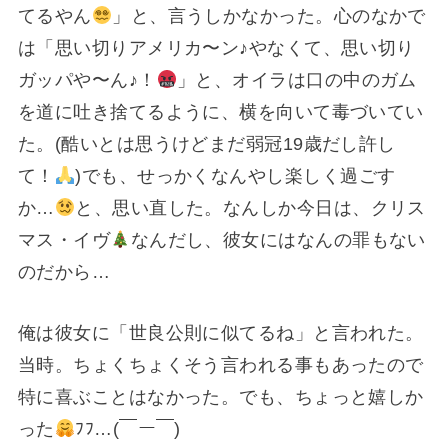
てるやん
」と、言うしかなかった。心のなかで
は「思い切りアメリカ〜ン♪やなくて、思い切り
ガッパや〜ん♪！
」と、オイラは口の中のガム
を道に吐き捨てるように、横を向いて毒づいてい
た。(酷いとは思うけどまだ弱冠19歳だし許し
て！
)でも、せっかくなんやし楽しく過ごす
か…
と、思い直した。なんしか今日は、クリス
マス・イヴ
なんだし、彼女にはなんの罪もない
のだから…
俺は彼女に「世良公則に似てるね」と言われた。
当時。ちょくちょくそう言われる事もあったので
特に喜ぶことはなかった。でも、ちょっと嬉しか
った
ﾌﾌ…(￣ー￣)