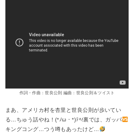
作詞・作曲：世良公則 編曲：世良公則＆ツイスト
まあ、アメリカ村を杏里と世良公則が歩いてい
る…ちゅう話やね！(*ﾉω・*)ﾃﾍ!裏では、ガッパ
キングコング…つう噂もあったけど…