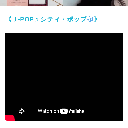
《Ｊ-POP♬シティ・ポップ
》