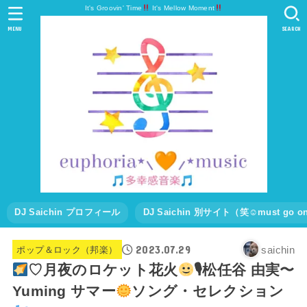
It's Groovin' Time
It's Mellow Moment
MENU
SEARCH
DJ Saichin プロフィール
DJ Saichin 別サイト（笑☺must go
2023.07.29
saichin
ポップ＆ロック（邦楽）
♡月夜のロケット花火
🎙松任谷 由実〜
Yuming サマー
ソング・セレクション