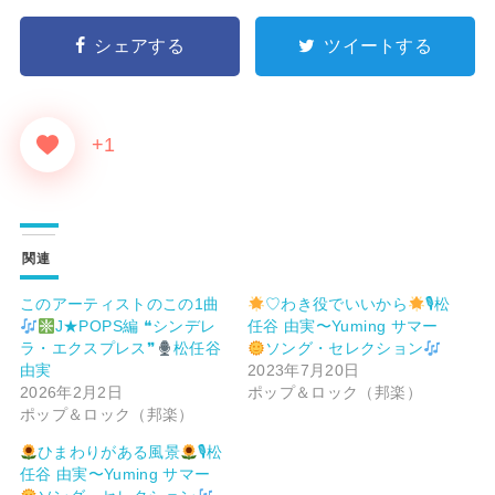
シェアする
ツイートする
+1
関連
このアーティストのこの1曲
♡わき役でいいから
🎙松
J★POPS編 ❝シンデレ
任谷 由実〜Yuming サマー
ラ・エクスプレス❞
松任谷
ソング・セレクション
由実
2023年7月20日
2026年2月2日
ポップ＆ロック（邦楽）
ポップ＆ロック（邦楽）
ひまわりがある風景
🎙松
任谷 由実〜Yuming サマー