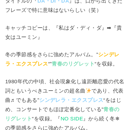
タイトルの『
DA・DI・DA
』は、口から出てきた
フレーズで特に意味はないらしい（笑）
キャッチコピーは、『私はダ・ディ・ダ』➡『貴
女はユーミン』
冬の季節感をさらに強めたアルバム。”
シンデレ
ラ・エクスプレス
“”
青春のリグレット
“を収録。
1980年代の中頃、社会現象化し遠距離恋愛の代名
詞ともいうべきユーミンの超名曲
であり、代表
曲♬でもある”
シンデレラ・エクスプレス
“をはじ
め、コンサートでもほぼ定番化している”
青春の
リグレット
“を収録。『
NO SIDE
』から続く冬❄
の季節感をさらに強めたアルバム。