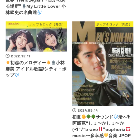
世界❝Hello,Again〜昔からあ
る場所❞
My Little Lover 小
林武史の名曲達
ポップ＆ロック（邦楽）
ポップ＆ロック（邦楽）
2022.12.11
初恋のメロディー
小林
麻美 アイドル歌謡/シティ・ポ
ップ
2024.05.14
初夏
サウンド
渚へ🎙
阿部寛❝しょ〜かしょ〜か
(ᐙ”ﾉ”bravo
❞euphoria
music〜多幸感
音楽 JPOP