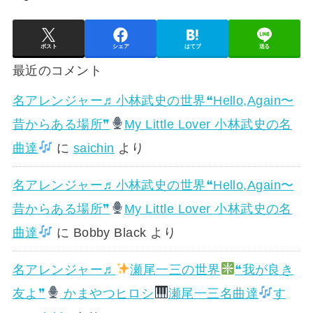
ポスト
シェア
はてブ
送る
最近のコメント
名アレンジャー♬
小林武史の世界❝Hello,Again〜
昔からある場所❞
My Little Lover 小林武史の名
曲達
に
saichin
より
名アレンジャー♬
小林武史の世界❝Hello,Again〜
昔からある場所❞
My Little Lover 小林武史の名
曲達
に
Bobby Black
より
名アレンジャー♬
瀬尾一三の世界
❝我が良き
友よ❞
かまやつヒロシ
瀬尾一三名曲達
す