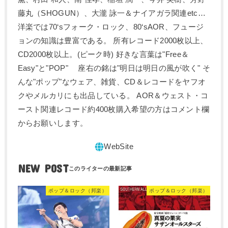
藤丸（SHOGUN）、大瀧 詠一＆ナイアガラ関連etc…
洋楽では70‘sフォーク・ロック、80‘sAOR、フュージ
ョンの知識は豊富である。 所有レコード2000枚以上、
CD2000枚以上。(ピーク時) 好きな言葉は"Free＆
Easy"と"POP" 座右の銘は"明日は明日の風が吹く" そ
んな"ポップ"なウェア、雑貨、CD＆レコードをヤフオ
クやメルカリにも出品している。 AOR＆ウェスト・コ
ースト関連レコード約400枚購入希望の方はコメント欄
からお願いします。
NEW POST
ポップ＆ロック（邦楽）
ポップ＆ロック（邦楽）