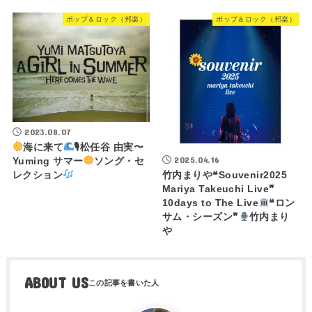
ポップ＆ロック（邦楽）
ポップ＆ロック（邦楽）
2023.08.07
海に来て
🎙松任谷 由実〜
2025.04.16
Yuming サマー
ソング・セ
レクション
竹内まりや❝Souvenir2025
Mariya Takeuchi Live❞
10days to The Live
❝ロン
サム・シーズン❞
竹内まり
や
ABOUT US