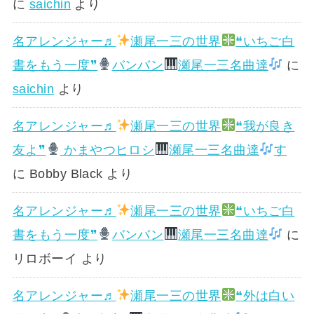
に
saichin
より
名アレンジャー♬
瀬尾一三の世界
❝いちご白
書をもう一度❞
バンバン
瀬尾一三名曲達
に
saichin
より
名アレンジャー♬
瀬尾一三の世界
❝我が良き
友よ❞
かまやつヒロシ
瀬尾一三名曲達
す
に
Bobby Black
より
名アレンジャー♬
瀬尾一三の世界
❝いちご白
書をもう一度❞
バンバン
瀬尾一三名曲達
に
リロボーイ
より
名アレンジャー♬
瀬尾一三の世界
❝外は白い