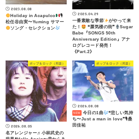
2023.08.08
2025.04.29
Holiday in Acapulco
🎙
一番素敵な季節
がやって来
松任谷由実〜Yuming サマー
た！
❝蜃気楼の街❞
Sugar
ソング・セレクション
Babe『SONGS 50th
Anniversary Edition』アナ
ログレコード発売！
《Part.2》
ポップ＆ロック（邦楽）
ポップ＆ロック（邦楽）
2026.08.08
今日の1曲
❝悲しい気持
ち〜Just a man in love❞🎙桑
田佳祐
2026.08.05
名アレンジャー♬
小林武史の