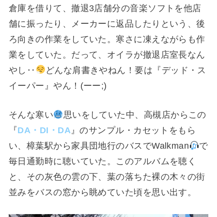
倉庫を借りて、撤退3店舗分の音楽ソフトを他店
舗に振ったり、メーカーに返品したりという、後
ろ向きの作業をしていた。寒さに凍えながらも作
業をしていた。だって、オイラが撤退店室長なん
やし‥
どんな肩書きやねん！要は『デッド・ス
イーパー』やん！(ーー;)
そんな寒い
思いをしていた中、高槻店からこの
『
DA・DI・DA
』のサンプル・カセットをもら
い、樟葉駅から家具団地行のバスでWalkman
で
毎日通勤時に聴いていた。このアルバムを聴く
と、その灰色の雲の下、葉の落ちた裸の木々の街
並みをバスの窓から眺めていた頃を思い出す。