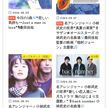
2026.08.08
今日の1曲
❝悲しい
2026.08.07
気持ち〜Just a man in
名アレンジャー♬
小林
love❞🎙桑田佳祐
武史の世界❝真夏の果実❞
サザン★オールスターズ 小
林武史の名曲達
桑田佳祐
監督の映画『稲村ジェー
ン』主題歌
ポップ＆ロック（邦楽）
未分類
2026.08.04
名アレンジャー♬
小林武史
の世界❝新しい恋人達に〜
月九ドラマ 海のはじまり主
2026.08.05
題歌♬❞
back number 小
林武史の名曲達
名アレンジャー♬
小林武史