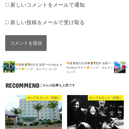
新しいコメントをメールで通知
新しい投稿をメールで受け取る
避暑地の出来事
🎙荒井 由実〜
残暑
🎙松任谷 由実〜Yuming サ
Yuming サマー
ソング・セレクシ
マー
ソング・セレクション
ョン
RECOMMEND
ポップ＆ロック（邦楽）
ポップ＆ロック（邦楽）