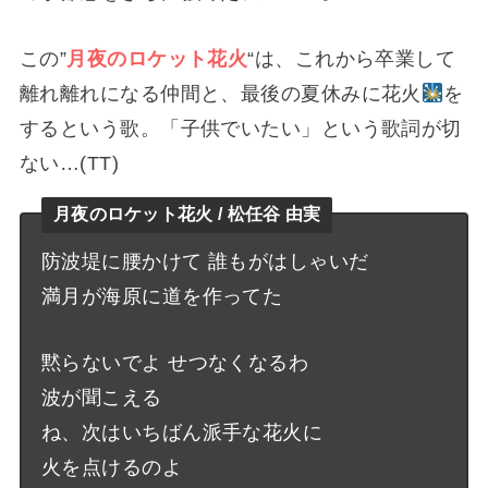
この”
月夜のロケット花火
“は、これから卒業して
離れ離れになる仲間と、最後の夏休みに花火
を
するという歌。「子供でいたい」という歌詞が切
ない…(TT)
月夜のロケット花火 / 松任谷 由実
防波堤に腰かけて 誰もがはしゃいだ
満月が海原に道を作ってた
黙らないでよ せつなくなるわ
波が聞こえる
ね、次はいちばん派手な花火に
火を点けるのよ