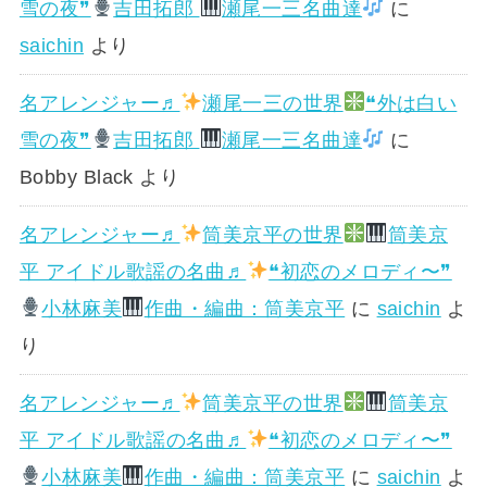
雪の夜❞
吉田拓郎
瀬尾一三名曲達
に
saichin
より
名アレンジャー♬
瀬尾一三の世界
❝外は白い
雪の夜❞
吉田拓郎
瀬尾一三名曲達
に
Bobby Black
より
名アレンジャー♬
筒美京平の世界
筒美京
平 アイドル歌謡の名曲♬
❝初恋のメロディ〜❞
小林麻美
作曲・編曲：筒美京平
に
saichin
よ
り
名アレンジャー♬
筒美京平の世界
筒美京
平 アイドル歌謡の名曲♬
❝初恋のメロディ〜❞
小林麻美
作曲・編曲：筒美京平
に
saichin
よ