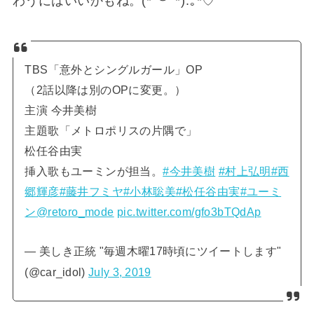
わうにはいいかもね。(⁠*⁠˘⁠︶⁠˘⁠*⁠)⁠.⁠｡⁠*⁠♡
TBS「意外とシングルガール」OP
（2話以降は別のOPに変更。）
主演 今井美樹
主題歌「メトロポリスの片隅で」
松任谷由実
挿入歌もユーミンが担当。
#今井美樹
#村上弘明
#西
郷輝彦
#藤井フミヤ
#小林聡美
#松任谷由実
#ユーミ
ン
@retoro_mode
pic.twitter.com/gfo3bTQdAp
— 美しき正統 "毎週木曜17時頃にツイートします"
(@car_idol)
July 3, 2019