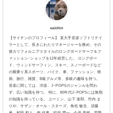
saichin
【サイチンのプロフィール】 某大手音楽ソフトリテイ
ラーとして、長きにわたりマネージャーを務め、その
後カリフォルニアスタイルのロングボードサーフ＆フ
ァッション･ショップを12年経営した。 ロングボー
ド、ウィンドサーフィン、スキー、スノーボードなど
の横乗り系スポーツ、バイク、車、ファッション、映
画、旅行、雑貨、B級グルメ等、多岐の趣味を持つ。
音楽に関しては、洋楽、J−POPSのジャンルを問わ
ず、広い知識を持つ。 特に、80年代J−POPSには無類
の知識を持っている。 ユーミン、山下 達郎、竹内 ま
りや、サザン・オール・スターズ、角松 敏生、須藤
薫、村田 和人、南 佳孝、稲垣 潤一、今井 美樹、芳野