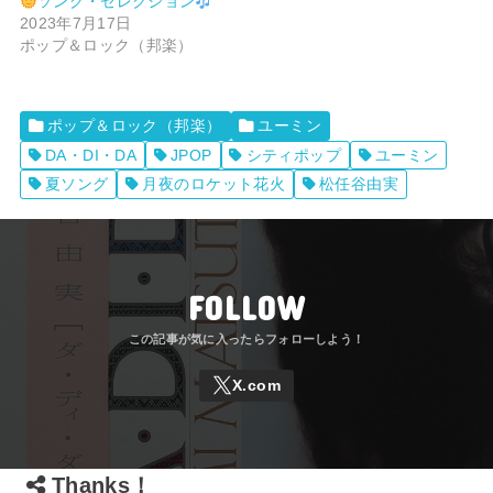
ソング・セレクション
2023年7月17日
ポップ＆ロック（邦楽）
ポップ＆ロック（邦楽）
ユーミン
DA・DI・DA
JPOP
シティポップ
ユーミン
夏ソング
月夜のロケット花火
松任谷由実
FOLLOW
Thanks！