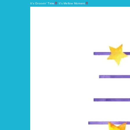
It's Groovin' Time
It's Mellow Moment