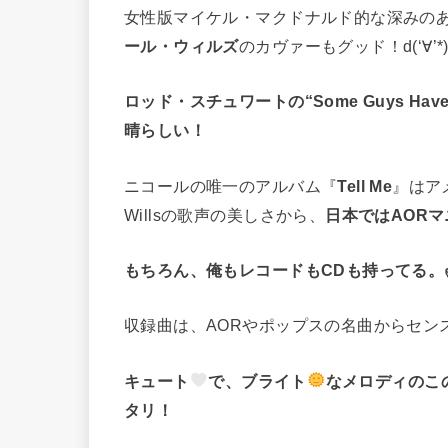
女性版マイケル・マクドナルド的な深みの
ール・ウィルズ
のカヴァーもグッド！d(‘∀’*
ロッド・スチュワートの“Some Guys Have
晴らしい！
ニコールの唯一のアルバム『
Tell Me
』はア
Willsの歌声の美しさから、
日本ではAOR
もちろん、俺もレコードもCDも持ってる。✌️( -᷄֊
収録曲は、AORやポップスの名曲からセン
キュート
で、ブライト
なメロディのこの“
タリ！