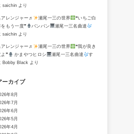
に
saichin
より
名アレンジャー♬
瀬尾一三の世界
❝いちご白
書をもう一度❞
バンバン
瀬尾一三名曲達
に
saichin
より
名アレンジャー♬
瀬尾一三の世界
❝我が良き
友よ❞
かまやつヒロシ
瀬尾一三名曲達
す
に
Bobby Black
より
アーカイブ
026年8月
026年7月
026年6月
026年5月
026年4月