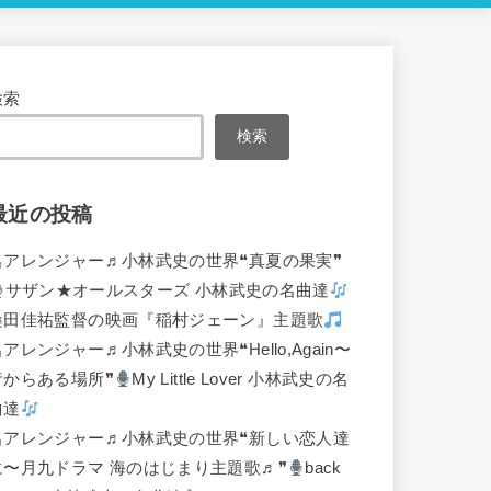
検索
検索
最近の投稿
名アレンジャー♬
小林武史の世界❝真夏の果実❞
サザン★オールスターズ 小林武史の名曲達
桑田佳祐監督の映画『稲村ジェーン』主題歌
名アレンジャー♬
小林武史の世界❝Hello,Again〜
昔からある場所❞
My Little Lover 小林武史の名
曲達
名アレンジャー♬
小林武史の世界❝新しい恋人達
に〜月九ドラマ 海のはじまり主題歌♬❞
back