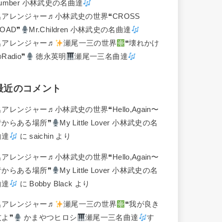
umber 小林武史の名曲達
名アレンジャー♬
小林武史の世界❝CROSS
OAD❞
Mr.Children 小林武史の名曲達
名アレンジャー♬
瀬尾一三の世界
❝壊れかけ
Radio❞
徳永英明
瀬尾一三名曲達
最近のコメント
名アレンジャー♬
小林武史の世界❝Hello,Again〜
昔からある場所❞
My Little Lover 小林武史の名
曲達
に
saichin
より
名アレンジャー♬
小林武史の世界❝Hello,Again〜
昔からある場所❞
My Little Lover 小林武史の名
曲達
に
Bobby Black
より
名アレンジャー♬
瀬尾一三の世界
❝我が良き
友よ❞
かまやつヒロシ
瀬尾一三名曲達
す