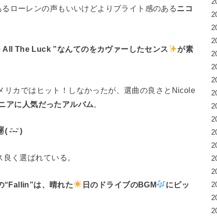
2
あるローレンの声もいいけどよりブライト感のある
ニコ
2
)
2
2
 All The Luck ”なんてのをカヴァーしたセンス
が素
2
2
2
メリカではヒット！しなかったが、選曲の良さとNicole
2
マニアに人気だったアルバム
。
2
2
-᷅ )
2
2
ス良く選ばれている。
2
2
Fallin”は、晴れた
日のドライブのBGM
にピッ
2
2
2