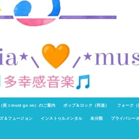
ト（笑☺must go on）のご案内
ポップ＆ロック（邦楽）
フォーク（
ズ＆フュージョン
インストゥルメンタル
未分類
プライバシー