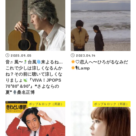
2025.09.05
2023.04.14
音♬風〜
台風
来よるね…
♡恋人へ〜ひろがるなみだ
これで少しは涼しくなるんか
🎙Lamp
ね？その前に聴いて涼しくな
りましょ
『VIVA！JPOPS
70❜80❜＆90❜』❝さよならの
夏❞
桑名正博
ポップ＆ロック（邦楽）
ポップ＆ロック（邦楽）