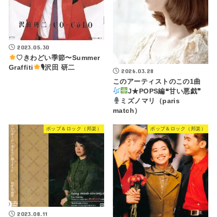
2023.05.30
♡きわどい季節〜Summer
Graffiti
🎙沢田 研二
2026.03.28
このアーティストのこの1曲
J★POPS編❝甘い悪戯❞
ミズノマリ（paris
match）
ポップ＆ロック（邦楽）
ポップ＆ロック（邦楽）
2023.08.11