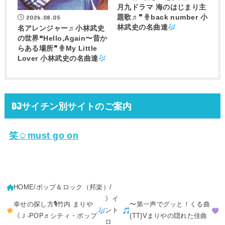
月九ドラマ 海のはじまり主
2026.08.05
題歌♬❞
back number 小
林武史の名曲達
名アレンジャー♬
小林武史
の世界❝Hello,Again〜昔か
らある場所❞
My Little
Lover 小林武史の名曲達
DJサイチン別サイトのご案内
笑☺must go on
HOME
ポップ＆ロック（邦楽）
》イ
幸せの探し方🎙竹内 まりや
〜第一声でグッと！くる曲
ント
《Ｊ-POP♬シティ・ポップ
(TT)Vまりやの隠れた佳曲
ロ