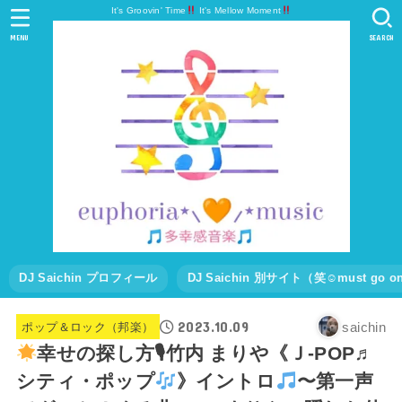
It's Groovin' Time
It's Mellow Moment
MENU
SEARCH
DJ Saichin プロフィール
DJ Saichin 別サイト（笑☺must go
2023.10.09
saichin
ポップ＆ロック（邦楽）
幸せの探し方🎙竹内 まりや《Ｊ-POP♬
シティ・ポップ
》イントロ
〜第一声