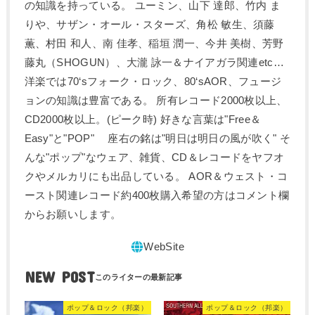
の知識を持っている。 ユーミン、山下 達郎、竹内 ま
りや、サザン・オール・スターズ、角松 敏生、須藤
薫、村田 和人、南 佳孝、稲垣 潤一、今井 美樹、芳野
藤丸（SHOGUN）、大瀧 詠一＆ナイアガラ関連etc…
洋楽では70‘sフォーク・ロック、80‘sAOR、フュージ
ョンの知識は豊富である。 所有レコード2000枚以上、
CD2000枚以上。(ピーク時) 好きな言葉は"Free＆
Easy"と"POP" 座右の銘は"明日は明日の風が吹く" そ
んな"ポップ"なウェア、雑貨、CD＆レコードをヤフオ
クやメルカリにも出品している。 AOR＆ウェスト・コ
ースト関連レコード約400枚購入希望の方はコメント欄
からお願いします。
NEW POST
ポップ＆ロック（邦楽）
ポップ＆ロック（邦楽）