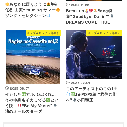
あなたに届くように
🎙松
2025.11.22
任谷 由実〜Yuming サマー
Break up
Song特
ソング・セレクション
集❝Goodbye, Darlin’❞
DREAMS COME TRUE
ポップ＆ロック（邦楽）
ポップ＆ロック（邦楽）
2026.02.04
2025.08.07
このアーティストのこの1曲
イカした
アルバムJKTは、
J★POPS編 ❝君住む街
その中身もイカしてる
とい
へ❞
小田和正
う説…
❝Be My Venus❞
渚のオールスターズ