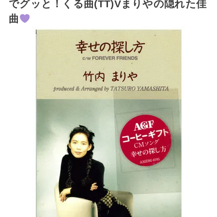
でグッと！くる曲(TT)Vまりやの隠れた佳
曲