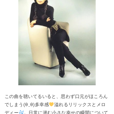
この曲を聴いてるいると、思わず口元がほころん
でしまう(⁠θ⁠‿⁠θ⁠)多幸感
溢れるリリックスとメロ
ディー
。日常に潜む小さな幸せの瞬間について