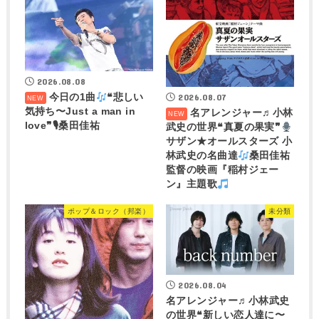
2026.08.08
今日の1曲
❝悲しい
2026.08.07
気持ち〜Just a man in
名アレンジャー♬
小林
love❞🎙桑田佳祐
武史の世界❝真夏の果実❞
サザン★オールスターズ 小
林武史の名曲達
桑田佳祐
監督の映画『稲村ジェー
ン』主題歌
ポップ＆ロック（邦楽）
未分類
2026.08.04
名アレンジャー♬
小林武史
の世界❝新しい恋人達に〜