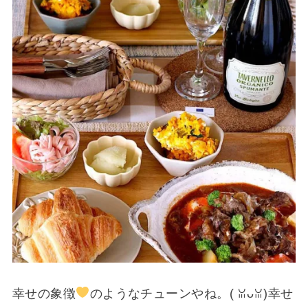
幸せの象徴
のようなチューンやね。(⁠ ⁠ꈍ⁠ᴗ⁠ꈍ⁠)幸せ