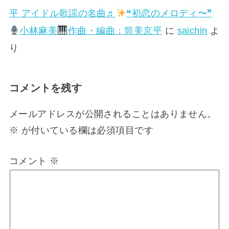
平 アイドル歌謡の名曲♬
❝初恋のメロディ〜❞
小林麻美
作曲・編曲：筒美京平
に
saichin
よ
り
コメントを残す
メールアドレスが公開されることはありません。
※
が付いている欄は必須項目です
コメント
※