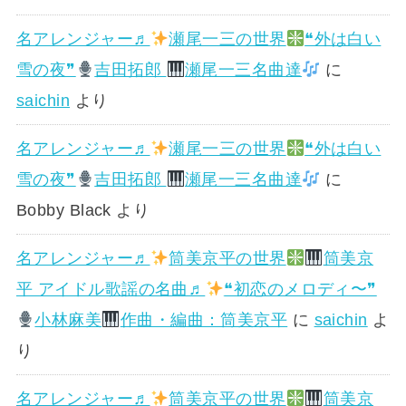
名アレンジャー♬
瀬尾一三の世界
❝外は白い
雪の夜❞
吉田拓郎
瀬尾一三名曲達
に
saichin
より
名アレンジャー♬
瀬尾一三の世界
❝外は白い
雪の夜❞
吉田拓郎
瀬尾一三名曲達
に
Bobby Black
より
名アレンジャー♬
筒美京平の世界
筒美京
平 アイドル歌謡の名曲♬
❝初恋のメロディ〜❞
小林麻美
作曲・編曲：筒美京平
に
saichin
よ
り
名アレンジャー♬
筒美京平の世界
筒美京