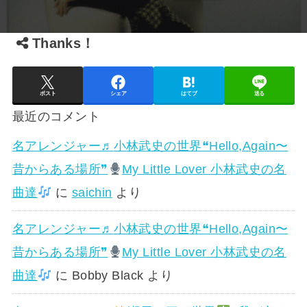
Thanks！
ポスト
シェア
はてブ
送る
最近のコメント
名アレンジャー♬
小林武史の世界❝Hello,Again〜
昔からある場所❞
My Little Lover 小林武史の名
曲達
に
saichin
より
名アレンジャー♬
小林武史の世界❝Hello,Again〜
昔からある場所❞
My Little Lover 小林武史の名
曲達
に
Bobby Black
より