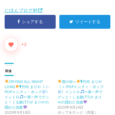
にほんブログ村
シェアする
ツイートする
+2
関連
CRYING ALL NIGHT
僕の街へ
🎙竹内 まりや
LONG
🎙竹内 まりや《Ｊ-
《Ｊ-POP♬シティ・ポップ
POP♬シティ・ポップ
》
》イントロ
〜第一声で
イントロ
〜第一声でグッ
グッと！くる曲(TT)V まり
と！くる曲(TT)V まりやの
やの隠れた佳曲
隠れた佳曲
2023年9月19日
2023年9月18日
ポップ＆ロック（邦楽）