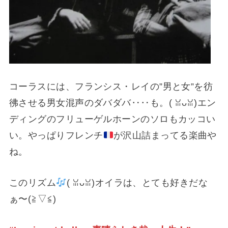
コーラスには、フランシス・レイの”男と女”を彷
彿させる男女混声のダバダバ‥‥も。(⁠ ⁠ꈍ⁠ᴗ⁠ꈍ⁠)エン
ディングのフリューゲルホーンのソロもカッコい
い。やっぱりフレンチ
が沢山詰まってる楽曲や
ね。
このリズム
(⁠ ⁠ꈍ⁠ᴗ⁠ꈍ⁠)オイラは、とても好きだな
ぁ〜(⁠≧⁠▽⁠≦⁠)