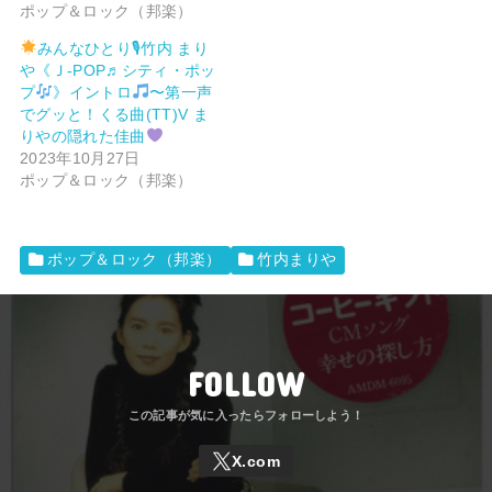
ポップ＆ロック（邦楽）
みんなひとり🎙竹内 まり
や《Ｊ-POP♬シティ・ポッ
プ
》イントロ
〜第一声
でグッと！くる曲(TT)V ま
りやの隠れた佳曲
2023年10月27日
ポップ＆ロック（邦楽）
ポップ＆ロック（邦楽）
竹内まりや
FOLLOW