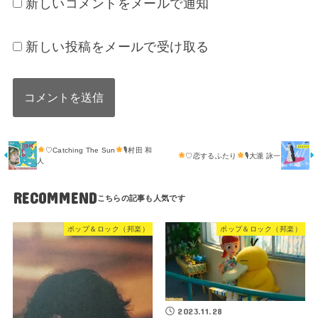
新しいコメントをメールで通知
新しい投稿をメールで受け取る
♡Catching The Sun
🎙村田 和
♡恋するふたり
🎙大瀧 詠一
人
RECOMMEND
ポップ＆ロック（邦楽）
ポップ＆ロック（邦楽）
2023.11.28