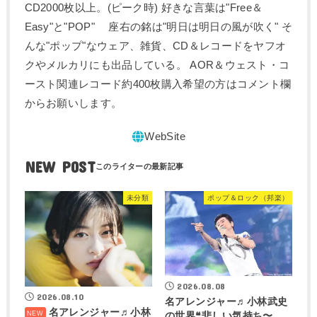
CD2000枚以上。(ピーク時) 好きな言葉は"Free＆
Easy"と"POP" 座右の銘は"明日は明日の風が吹く" そ
んな"ポップ"なウェア、雑貨、CD＆レコードをヤフオ
クやメルカリにも出品している。 AOR＆ウェスト・コ
ースト関連レコード約400枚購入希望の方はコメント欄
からお願いします。
NEW POST
未分類
ポップ＆ロック（邦楽）
2026.08.08
2026.08.10
名アレンジャー♬
小林武史
名アレンジャー♬
小林
の世界❝悲しい気持ち〜