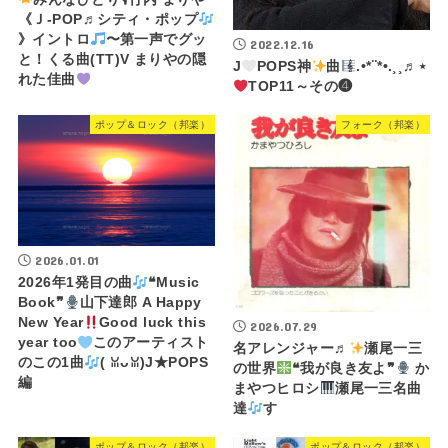
《Ｊ-POP♬シティ・ポップ
》イントロ
〜第一声でグッ
2022.12.16
と！くる曲(TT)V まりやの隠
J
POPS神
曲
.•*¨*•.¸¸♬⋆
れた佳曲
TOP11～その❹
ポップ＆ロック（邦楽）
フォーク（邦楽）
2026.01.01
2026年1発目の曲
❝Music
Book❞
山下達郎 A Happy
New Year
Good luck this
2026.07.29
year too
このアーティスト
名アレンジャー♬
瀬尾一三
のこの1曲
(⁠ ⁠ꈍ⁠ᴗ⁠ꈍ⁠)J★POPS
の世界
❝我が良き友よ❞
か
編
まやつヒロシ
瀬尾一三名曲
達
す
ポップ＆ロック（邦楽）
ポップ＆ロック（邦楽）