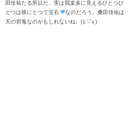
田佳祐たる所以だ。実は我楽多に見えるひとつひ
とつは彼にとつて宝石
なのだろう。桑田佳祐は
天の邪鬼なのかもしれないね。(⁠≧⁠▽⁠≦⁠)