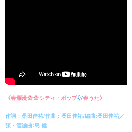
《春爛漫
シティ・ポップ
春うた》
作詞：桑田佳祐/作曲：桑田佳祐/編曲:桑田佳祐／
弦・管編曲:島 健