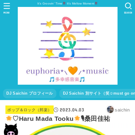
It's Groovin' Time
It's Mellow Moment
MENU
SEARCH
DJ Saichin プロフィール
DJ Saichin 別サイト（笑☺must go
2023.04.03
saichin
ポップ＆ロック（邦楽）
♡Haru Mada Tooku
🎙桑田佳祐