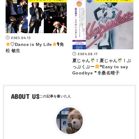
2023.04.13
♡Dance is My Life
🎙角
松 敏生
2024.08.17
夏じゃん
！夏じゃん
！ぷ
っぷくぷー
❝Easy to say
Goodbye ❞
桑名晴子
ABOUT US