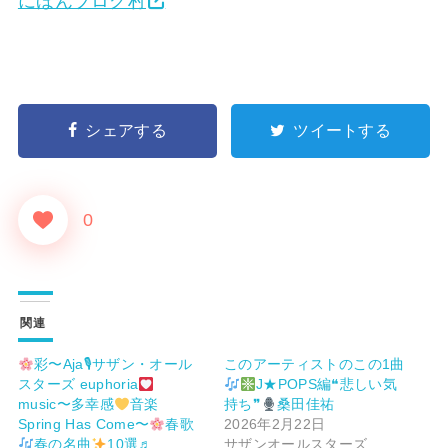
にほんブログ村
シェアする
ツイートする
0
関連
彩〜Aja🎙サザン・オール
このアーティストのこの1曲
スターズ euphoria
J★POPS編❝悲しい気
music〜多幸感
音楽
持ち❞
桑田佳祐
Spring Has Come〜
春歌
2026年2月22日
春の名曲
10選♬
サザンオールスターズ