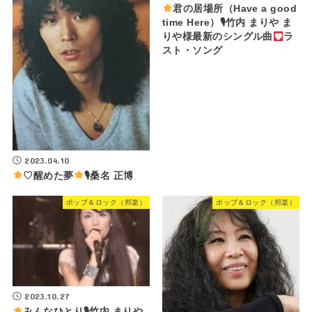
君の居場所（Have a good
time Here）🎙竹内 まりや ま
りや様最新のシングル曲
ラ
スト・ソング
2023.04.10
♡醒めた夢
🎙桑名 正博
ポップ＆ロック（邦楽）
ポップ＆ロック（邦楽）
2023.10.27
みんなひとり🎙竹内 まりや