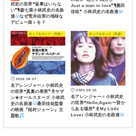
武史の世界❝返事はいらな
Just a man in love❞🎙桑田
い❞🎙森七菜小林武史の名曲
佳祐❞ 小林武史の名曲達
達
なぜ荒井由実の地味な
デビュー曲♬を？
ポップ＆ロック（邦楽）
ポップ＆ロック（邦楽）
2026.08.07
名アレンジャー♬
小林武史
2026.08.05
の世界❝真夏の果実❞
サザ
名アレンジャー♬
小林武史
ン★オールスターズ 小林武
の世界❝Hello,Again〜昔か
史の名曲達
桑田佳祐監督
らある場所❞
My Little
の映画『稲村ジェーン』主
Lover 小林武史の名曲達
題歌