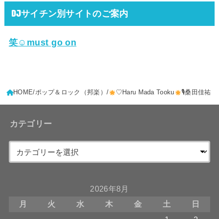
DJサイチン別サイトのご案内
笑☺must go on
HOME
ポップ＆ロック（邦楽）
♡Haru Mada Tooku
🎙桑田佳祐
カテゴリー
2026年8月
月
火
水
木
金
土
日