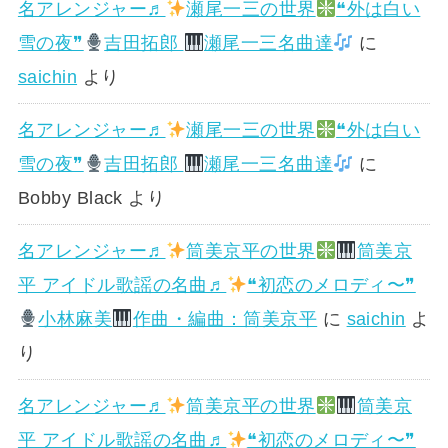
名アレンジャー♬
瀬尾一三の世界
❝外は白い
雪の夜❞
吉田拓郎
瀬尾一三名曲達
に
saichin
より
名アレンジャー♬
瀬尾一三の世界
❝外は白い
雪の夜❞
吉田拓郎
瀬尾一三名曲達
に
Bobby Black
より
名アレンジャー♬
筒美京平の世界
筒美京
平 アイドル歌謡の名曲♬
❝初恋のメロディ〜❞
小林麻美
作曲・編曲：筒美京平
に
saichin
よ
り
名アレンジャー♬
筒美京平の世界
筒美京
平 アイドル歌謡の名曲♬
❝初恋のメロディ〜❞