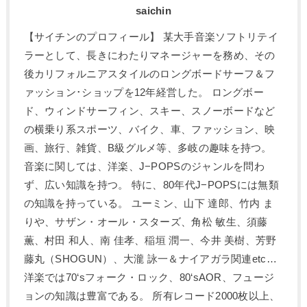
saichin
【サイチンのプロフィール】 某大手音楽ソフトリテイ
ラーとして、長きにわたりマネージャーを務め、その
後カリフォルニアスタイルのロングボードサーフ＆フ
ァッション･ショップを12年経営した。 ロングボー
ド、ウィンドサーフィン、スキー、スノーボードなど
の横乗り系スポーツ、バイク、車、ファッション、映
画、旅行、雑貨、B級グルメ等、多岐の趣味を持つ。
音楽に関しては、洋楽、J−POPSのジャンルを問わ
ず、広い知識を持つ。 特に、80年代J−POPSには無類
の知識を持っている。 ユーミン、山下 達郎、竹内 ま
りや、サザン・オール・スターズ、角松 敏生、須藤
薫、村田 和人、南 佳孝、稲垣 潤一、今井 美樹、芳野
藤丸（SHOGUN）、大瀧 詠一＆ナイアガラ関連etc…
洋楽では70‘sフォーク・ロック、80‘sAOR、フュージ
ョンの知識は豊富である。 所有レコード2000枚以上、