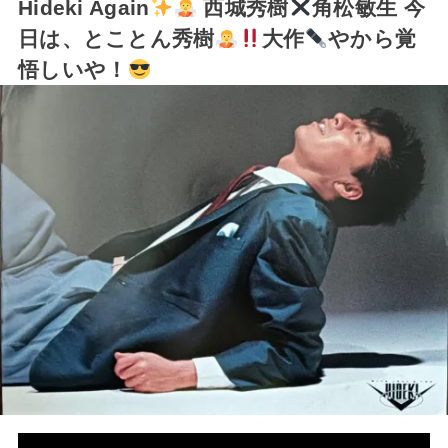
Hideki Again
西城秀樹
角松敏生 今
日は、とことん秀樹
大作
やから覚
悟しいや！