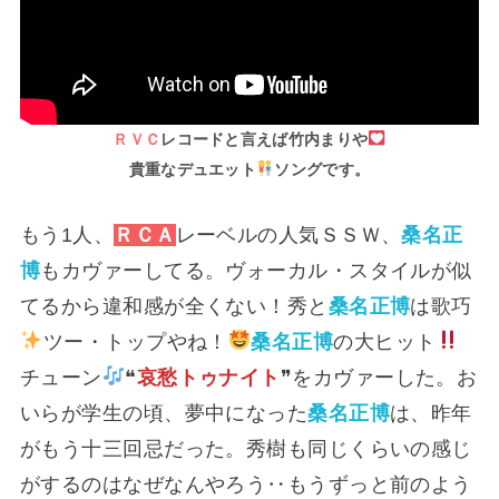
ＲＶＣ
レコードと言えば竹内まりや
貴重なデュエット
ソングです。
もう1人、
ＲＣＡ
レーベルの人気ＳＳＷ、
桑名正
博
もカヴァーしてる。ヴォーカル・スタイルが似
てるから違和感が全くない！秀と
桑名正博
は歌巧
ツー・トップやね！
桑名正博
の大ヒット
チューン
❝
哀愁トゥナイト
❞をカヴァーした。お
いらが学生の頃、夢中になった
桑名正博
は、昨年
がもう十三回忌だった。秀樹も同じくらいの感じ
がするのはなぜなんやろう‥もうずっと前のよう