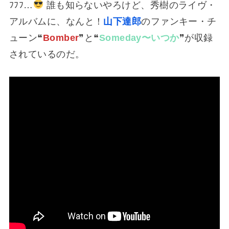
ﾌﾌﾌ…
誰も知らないやろけど、秀樹のライヴ・
アルバムに、なんと！
山下達郎
のファンキー・チ
ューン❝
Bomber
❞と❝
Someday〜いつか
❞が収録
されているのだ。