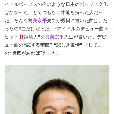
イドルポップスの今のような日本のポップス文化
はなかった。とてつもない才能を持った人だっ
た。そんな
筒美京平
先生が秀樹に書いた曲は、た
ったの3曲だけだった。❝アイドルのデビュー曲
ヒット
請負人❞の
筒美京平
先生が書いた、デビ
ュー曲の❝
恋する季節❞ ❝悲しき友情❞
そしてこ
の❝
勇気があれば❞
だった。