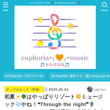
It's Groovin' Time
It's Mellow Moment
MENU
SEARCH
DJ Saichin プロフィール
DJ Saichin 別サイト（笑☺must go
2025.05.26
saichin
ポップ＆ロック（邦楽）
初夏
はやっぱりリゾート
ミュージ
ック
やね！❝Through the night❞