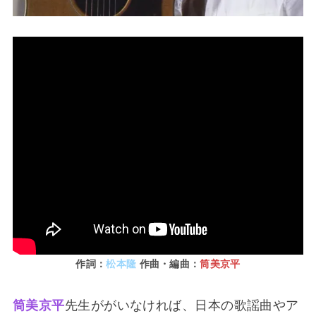
作詞：
松本隆
作曲・編曲：
筒美京平
筒美京平
先生ががいなければ、日本の歌謡曲やア