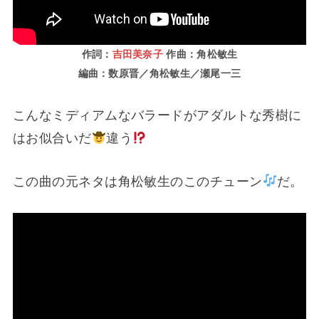
作詞：
吉田美奈子
作曲：角松敏生
編曲：数原晋／角松敏生／瀬尾一三
こんなミディアムなバラードがアダルトな秀樹に
はお似合いだ
違う
この曲の元ネタは角松敏生のこのチューン
だ。