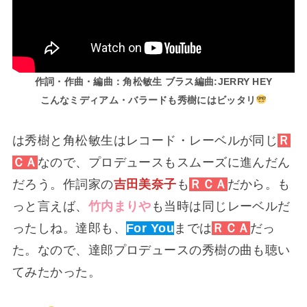
作詞・作曲・編曲：角松敏生 ブラス編曲:JERRY HEY
こんなミディアム・バラードも秀樹にはビッタリ
は秀樹と角松敏生はレコード・レーベルが同じ
Ｒ
ＣＡ
なので、プロデュースもスムーズに進んだん
だろう。作詞家の
吉田美奈子
も
ＲＣ
Ａ
だから。も
っと言えば、
竹内まりや
も当時は同じレーベルだ
ったしね。達郎も、
For You
までは
ＲＣＡ
だっ
た。なので、達郎プロデュースの秀樹の曲も聴い
てみたかった。