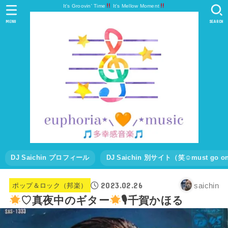
It's Groovin' Time
It's Mellow Moment
MENU
SEARCH
DJ Saichin プロフィール
DJ Saichin 別サイト（笑☺must go
2023.02.26
saichin
ポップ＆ロック（邦楽）
♡真夜中のギター
🎙千賀かほる