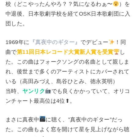
校（どこやったんやろ？？気になるわぁ〜
）を
中退後、日本歌劇学校を経てOSK日本歌劇団に入
団した。
1969年に
『真夜中のギター』
でデビュー
！同
曲で
第11回日本レコード大賞新人賞を受賞
し
た。この曲はフォークソングの名曲として親しま
れ、後世まで多くのアーティストにカバーされて
いる（高田みづえ、島谷ひとみ、徳永英明）
当時、
ヤンリク
でも良くかかっていて、オリコ
ンチャート最高位は4位⬆。
まさに真夜中
に聴く、”真夜中のギター”だっ
た。この曲もよく窓を開けて星を見上げながら聴