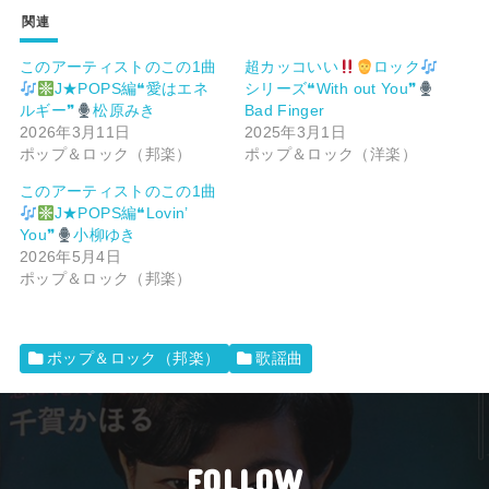
関連
このアーティストのこの1曲
超カッコいい
ロック
J★POPS編❝愛はエネ
シリーズ❝With out You❞
ルギー❞
松原みき
Bad Finger
2026年3月11日
2025年3月1日
ポップ＆ロック（邦楽）
ポップ＆ロック（洋楽）
このアーティストのこの1曲
J★POPS編❝Lovin’
You❞
小柳ゆき
2026年5月4日
ポップ＆ロック（邦楽）
ポップ＆ロック（邦楽）
歌謡曲
FOLLOW