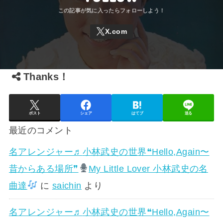
Thanks！
ポスト
シェア
はてブ
送る
最近のコメント
名アレンジャー♬
小林武史の世界❝Hello,Again〜
昔からある場所❞
My Little Lover 小林武史の名
曲達
に
saichin
より
名アレンジャー♬
小林武史の世界❝Hello,Again〜