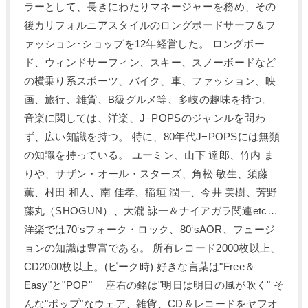
ラーとして、長きにわたりマネージャーを務め、その
後カリフォルニアスタイルのロングボードサーフ＆フ
ァッション･ショップを12年経営した。 ロングボー
ド、ウィンドサーフィン、スキー、スノーボードなど
の横乗り系スポーツ、バイク、車、ファッション、映
画、旅行、雑貨、B級グルメ等、多岐の趣味を持つ。
音楽に関しては、洋楽、J−POPSのジャンルを問わ
ず、広い知識を持つ。 特に、80年代J−POPSには無類
の知識を持っている。 ユーミン、山下 達郎、竹内 ま
りや、サザン・オール・スターズ、角松 敏生、須藤
薫、村田 和人、南 佳孝、稲垣 潤一、今井 美樹、芳野
藤丸（SHOGUN）、大瀧 詠一＆ナイアガラ関連etc…
洋楽では70‘sフォーク・ロック、80‘sAOR、フュージ
ョンの知識は豊富である。 所有レコード2000枚以上、
CD2000枚以上。(ピーク時) 好きな言葉は"Free＆
Easy"と"POP" 座右の銘は"明日は明日の風が吹く" そ
んな"ポップ"なウェア、雑貨、CD＆レコードをヤフオ