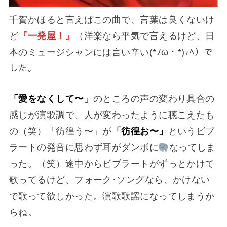
千賀かほると言えばこの曲で、言葉は良くないけ
ど
『一発屋！』
（洋楽なら平気で言えるけど、日
本のミュージシャンには言い辛い(*ﾉω・*)ﾃﾍ）で
した。
「愛をなくして〜」
のところの声の変わり具合の
感じが演歌調で、人が変わったように聴こえたも
の（笑）「彷徨う〜」が
「彷徨お〜」
というビブ
ラートの発音に思わず耳がダンボに
なってしま
った。（笑）途中からビブラートがずっとかけて
歌ってるけど、フォーク･ソングなら、かけない
で歌って欲しかった。演歌歌謡になってしまうか
らね。