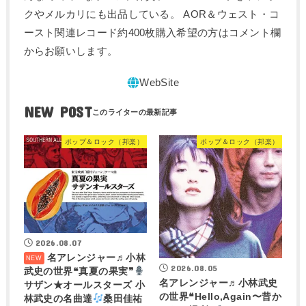
クやメルカリにも出品している。 AOR＆ウェスト・コ
ースト関連レコード約400枚購入希望の方はコメント欄
からお願いします。
NEW POST
ポップ＆ロック（邦楽）
ポップ＆ロック（邦楽）
2026.08.07
名アレンジャー♬
小林
2026.08.05
武史の世界❝真夏の果実❞
名アレンジャー♬
小林武史
サザン★オールスターズ 小
の世界❝Hello,Again〜昔か
林武史の名曲達
桑田佳祐