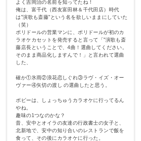
よく吉岡治の名前を知ってたね！
俺は、富千代（西友富田林＆千代田店）時代
は”演歌も斎藤”という名を欲しいままにしていた
（笑）
ポリドールの営業マンに、ポリドールが初のカ
ラオケカセットを発売すると言って「”演歌も斎
藤店長ということで、4曲！選曲してください。
そのまま商品化しますんで！」と言われて選曲
した、
確か①氷雨②浪花恋しぐれ③ラヴ・イズ・オー
ヴァー④矢切の渡し の選曲したと思う。
ボビーは、しょっちゅうカラオケに行ってるん
やね。
趣味の1つなのかな？
昔、安中とオイラの友達の行政書士の女子と、
北新地で、安中の知り合いのレストランで飯を
食って、その後にカラオケに行った。