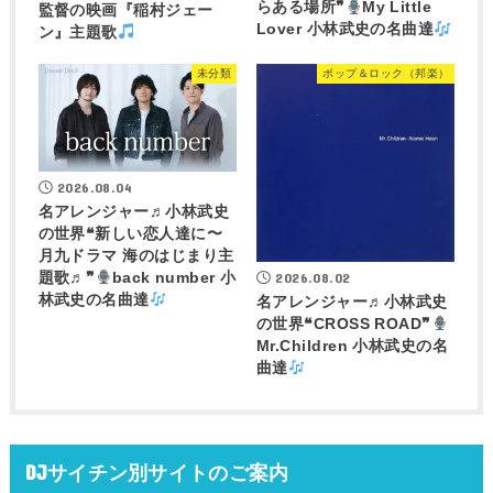
らある場所❞
My Little
監督の映画『稲村ジェー
Lover 小林武史の名曲達
ン』主題歌
未分類
ポップ＆ロック（邦楽）
2026.08.04
名アレンジャー♬
小林武史
の世界❝新しい恋人達に〜
月九ドラマ 海のはじまり主
2026.08.02
題歌♬❞
back number 小
林武史の名曲達
名アレンジャー♬
小林武史
の世界❝CROSS ROAD❞
Mr.Children 小林武史の名
曲達
DJサイチン別サイトのご案内