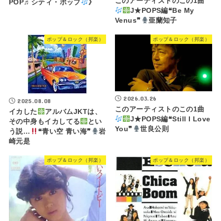
このアーティストのこの1曲
POP♬シティ・ポップ
》
J★POPS編❝Be My
Venus❞
亜蘭知子
ポップ＆ロック（邦楽）
ポップ＆ロック（邦楽）
2026.03.26
2025.08.08
このアーティストのこの1曲
イカした
アルバムJKTは、
J★POPS編❝Still I Love
その中身もイカしてる
とい
You❞
世良公則
う説…
❝青い空 青い海❞
岩
崎元是
ポップ＆ロック（邦楽）
ポップ＆ロック（邦楽）