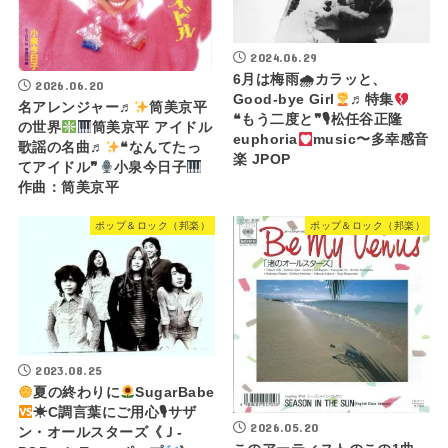
2024.06.29
6月は梅雨🌧カラッと、
2026.06.20
Good-bye Girl
♬特集
名アレンジャー♬
筒美京平
❝もう二度と❞🎙松任谷正隆
の世界
筒美京平 アイドル
euphoria
music〜多幸感音
歌謡の名曲♬
❝なんてたっ
楽 JPOP
てアイドル❞
小泉今日子
作曲：筒美京平
ポップ＆ロック（邦楽）
ポップ＆ロック（邦楽）
2023.08.25
夏の終わりに
SugarBabe
☀C調言葉にご用心🎙サザ
2026.05.20
ン・オールスターズ《Ｊ-