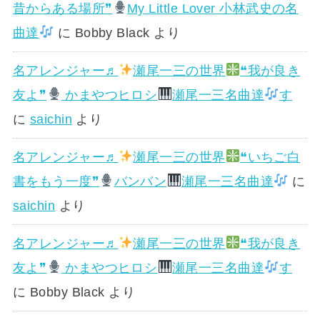
昔からある場所❞
My Little Lover 小林武史の名
曲達
に
Bobby Black
より
名アレンジャー♬
瀬尾一三の世界
❝我が良き
友よ❞
かまやつヒロシ
瀬尾一三名曲達
す
に
saichin
より
名アレンジャー♬
瀬尾一三の世界
❝いちご白
書をもう一度❞
バンバン
瀬尾一三名曲達
に
saichin
より
名アレンジャー♬
瀬尾一三の世界
❝我が良き
友よ❞
かまやつヒロシ
瀬尾一三名曲達
す
に
Bobby Black
より