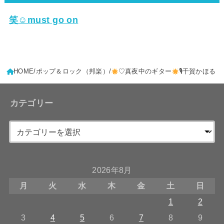
笑☺must go on
HOME
ポップ＆ロック（邦楽）
♡真夜中のギター
🎙千賀かほる
カテゴリー
2026年8月
月
火
水
木
金
土
日
1
2
3
4
5
6
7
8
9