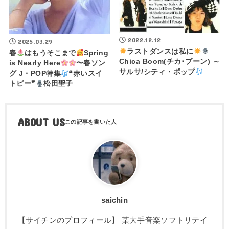
2022.12.12
2025.03.29
ラストダンスは私に
春
はもうそこまで
Spring
Chica Boom(チカ･ブーン) ～
is Nearly Here
〜春ソン
サルサ/シティ・ポップ
グ J・POP特集
❝赤いスイ
トピー❞
松田聖子
ABOUT US
saichin
【サイチンのプロフィール】 某大手音楽ソフトリテイ