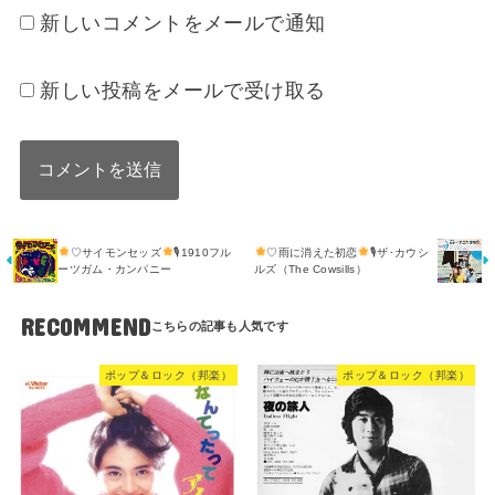
新しいコメントをメールで通知
新しい投稿をメールで受け取る
♡サイモンセッズ
🎙1910フル
♡雨に消えた初恋
🎙ザ･カウシ
ーツガム・カンパニー
ルズ（The Cowsills）
RECOMMEND
ポップ＆ロック（邦楽）
ポップ＆ロック（邦楽）