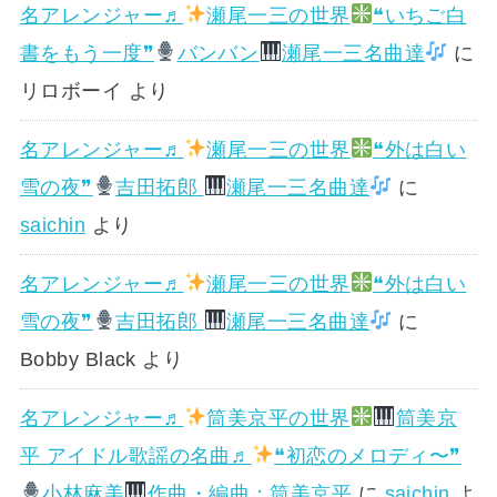
名アレンジャー♬
瀬尾一三の世界
❝いちご白
書をもう一度❞
バンバン
瀬尾一三名曲達
に
リロボーイ
より
名アレンジャー♬
瀬尾一三の世界
❝外は白い
雪の夜❞
吉田拓郎
瀬尾一三名曲達
に
saichin
より
名アレンジャー♬
瀬尾一三の世界
❝外は白い
雪の夜❞
吉田拓郎
瀬尾一三名曲達
に
Bobby Black
より
名アレンジャー♬
筒美京平の世界
筒美京
平 アイドル歌謡の名曲♬
❝初恋のメロディ〜❞
小林麻美
作曲・編曲：筒美京平
に
saichin
よ