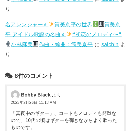
り
名アレンジャー♬
筒美京平の世界
筒美京
平 アイドル歌謡の名曲♬
❝初恋のメロディ〜❞
小林麻美
作曲・編曲：筒美京平
に
saichin
よ
り
8件のコメント
Bobby Black
より:
2023年2月26日 11:13 AM
「真夜中のギター」、コードもメロディも簡単な
ので、10代の頃はギターを弾きながらよく歌った
ものです。