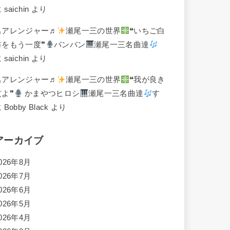
に
saichin
より
名アレンジャー♬
瀬尾一三の世界
❝いちご白
書をもう一度❞
バンバン
瀬尾一三名曲達
に
saichin
より
名アレンジャー♬
瀬尾一三の世界
❝我が良き
友よ❞
かまやつヒロシ
瀬尾一三名曲達
す
に
Bobby Black
より
アーカイブ
026年8月
026年7月
026年6月
026年5月
026年4月