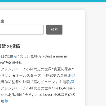
検索
検索
最近の投稿
今日の1曲
❝悲しい気持ち〜Just a man in
ove❞🎙桑田佳祐
名アレンジャー♬
小林武史の世界❝真夏の果実❞
サザン★オールスターズ 小林武史の名曲達
桑田佳祐監督の映画『稲村ジェーン』主題歌
名アレンジャー♬
小林武史の世界❝Hello,Again〜
昔からある場所❞
My Little Lover 小林武史の名
曲達