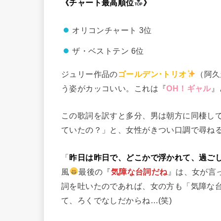
《チャート最高順位
》
オリコンチャート 3位
ザ・ベストテン 6位
ジュリー作品の
ゴールデン･トリオ
（阿久
う姿がカッコいい。これは『
OH！ギャル
』
この歌詞を訳すと多分、男は朝方に同棲し
ていたの？」と、女性がきつい口調で尋ね
「
昨日は昨日で、どこかで浮かれて、過ご
風
最後の『
気障な台詞だね
』は、女が言
詞を吐いたのであれば、女の方も「気障な
て、ろくでなしだからね…(笑)