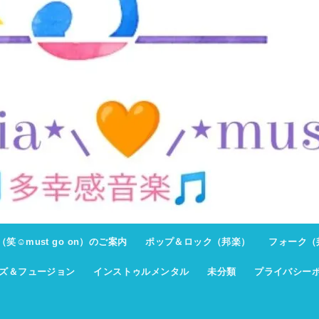
ト（笑☺must go on）のご案内
ポップ＆ロック（邦楽）
フォーク（
ズ＆フュージョン
インストゥルメンタル
未分類
プライバシー