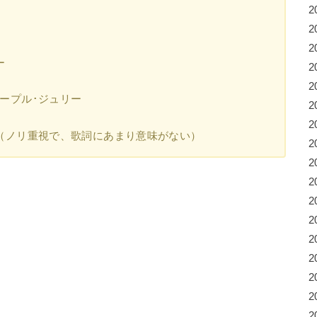
2
2
2
ー
2
2
ープル･ジュリー
2
2
（ノリ重視で、歌詞にあまり意味がない）
2
2
2
2
2
2
2
2
2
2