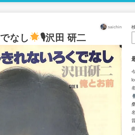
saichin
くでなし
🎙沢田 研二
l