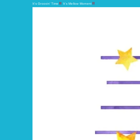
It's Groovin' Time
It's Mellow Moment