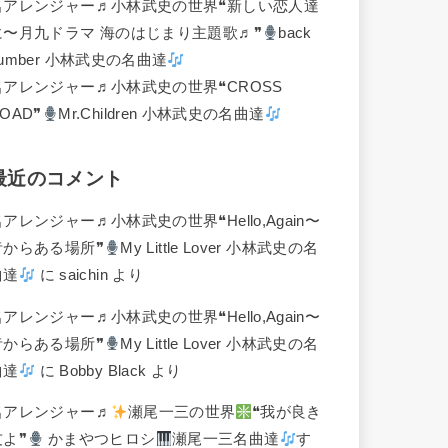
名アレンジャー♬
小林武史の世界❝新しい恋人達
に〜月九ドラマ 海のはじまり主題歌♬❞
back
umber 小林武史の名曲達
名アレンジャー♬
小林武史の世界❝CROSS
OAD❞
Mr.Children 小林武史の名曲達
最近のコメント
名アレンジャー♬
小林武史の世界❝Hello,Again〜
昔からある場所❞
My Little Lover 小林武史の名
曲達
に
saichin
より
名アレンジャー♬
小林武史の世界❝Hello,Again〜
昔からある場所❞
My Little Lover 小林武史の名
曲達
に
Bobby Black
より
名アレンジャー♬
瀬尾一三の世界
❝我が良き
友よ❞
かまやつヒロシ
瀬尾一三名曲達
す