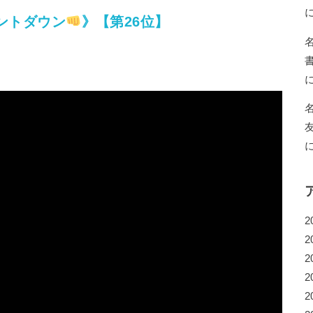
ントダウン
》【第26位】
2
2
2
2
2