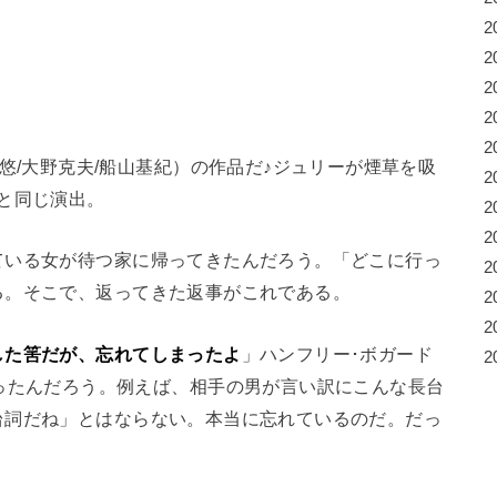
2
2
2
2
2
悠/大野克夫/船山基紀）の作品だ♪ジュリーが煙草を吸
2
と同じ演出。
2
2
ている女が待つ家に帰ってきたんだろう。「どこに行っ
2
る。そこで、返ってきた返事がこれである。
2
2
した筈だが、忘れてしまったよ
」ハンフリー･ボガード
2
ったんだろう。例えば、相手の男が言い訳にこんな長台
台詞だね」とはならない。本当に忘れているのだ。だっ