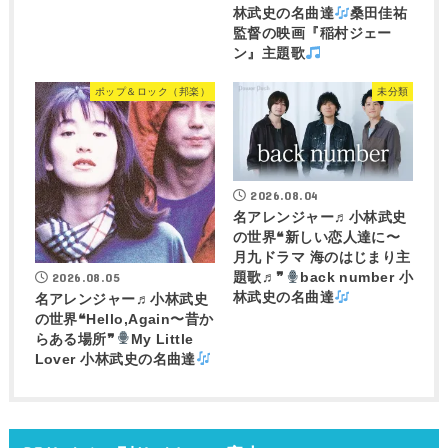
林武史の名曲達
桑田佳祐
監督の映画『稲村ジェー
ン』主題歌
ポップ＆ロック（邦楽）
未分類
2026.08.04
名アレンジャー♬
小林武史
の世界❝新しい恋人達に〜
月九ドラマ 海のはじまり主
2026.08.05
題歌♬❞
back number 小
林武史の名曲達
名アレンジャー♬
小林武史
の世界❝Hello,Again〜昔か
らある場所❞
My Little
Lover 小林武史の名曲達