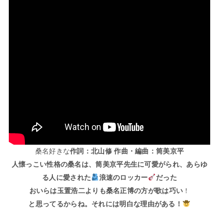
桑名好きな
作詞：北山修 作曲・編曲：筒美京平
人懐っこい性格の桑名は、筒美京平先生に可愛がられ、あらゆ
る人に愛された
浪速のロッカー
だった
おいらは玉置浩二よりも桑名正博の方が歌は巧い
！
と思ってるからね。それには明白な理由がある
！