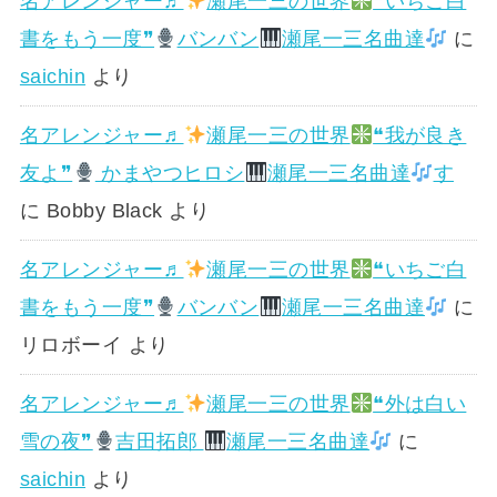
名アレンジャー♬
瀬尾一三の世界
❝いちご白
書をもう一度❞
バンバン
瀬尾一三名曲達
に
saichin
より
名アレンジャー♬
瀬尾一三の世界
❝我が良き
友よ❞
かまやつヒロシ
瀬尾一三名曲達
す
に
Bobby Black
より
名アレンジャー♬
瀬尾一三の世界
❝いちご白
書をもう一度❞
バンバン
瀬尾一三名曲達
に
リロボーイ
より
名アレンジャー♬
瀬尾一三の世界
❝外は白い
雪の夜❞
吉田拓郎
瀬尾一三名曲達
に
saichin
より