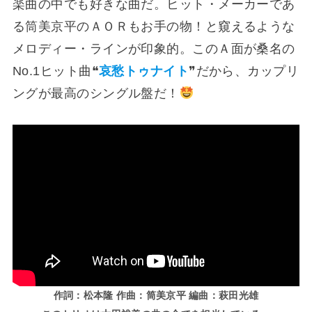
楽曲の中でも好きな曲だ。ヒット・メーカーであ
る筒美京平のＡＯＲもお手の物！と窺えるような
メロディー・ラインが印象的。このＡ面が桑名の
No.1ヒット曲❝
哀愁トゥナイト
❞だから、カップリ
ングが最高のシングル盤だ！
作詞：松本隆 作曲：筒美京平 編曲：萩田光雄