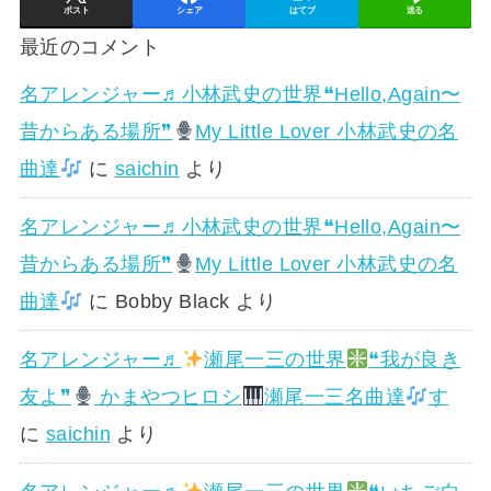
ポスト
シェア
はてブ
送る
最近のコメント
名アレンジャー♬
小林武史の世界❝Hello,Again〜
昔からある場所❞
My Little Lover 小林武史の名
曲達
に
saichin
より
名アレンジャー♬
小林武史の世界❝Hello,Again〜
昔からある場所❞
My Little Lover 小林武史の名
曲達
に
Bobby Black
より
名アレンジャー♬
瀬尾一三の世界
❝我が良き
友よ❞
かまやつヒロシ
瀬尾一三名曲達
す
に
saichin
より