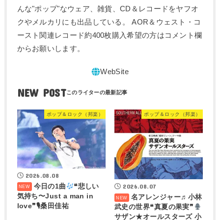
んな"ポップ"なウェア、雑貨、CD＆レコードをヤフオ
クやメルカリにも出品している。 AOR＆ウェスト・コ
ースト関連レコード約400枚購入希望の方はコメント欄
からお願いします。
NEW POST
ポップ＆ロック（邦楽）
ポップ＆ロック（邦楽）
2026.08.08
今日の1曲
❝悲しい
2026.08.07
気持ち〜Just a man in
名アレンジャー♬
小林
love❞🎙桑田佳祐
武史の世界❝真夏の果実❞
サザン★オールスターズ 小