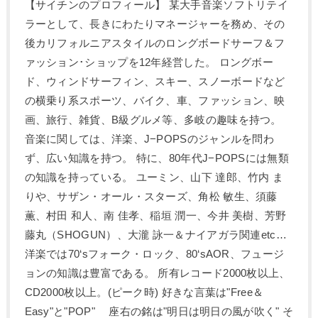
【サイチンのプロフィール】 某大手音楽ソフトリテイ
ラーとして、長きにわたりマネージャーを務め、その
後カリフォルニアスタイルのロングボードサーフ＆フ
ァッション･ショップを12年経営した。 ロングボー
ド、ウィンドサーフィン、スキー、スノーボードなど
の横乗り系スポーツ、バイク、車、ファッション、映
画、旅行、雑貨、B級グルメ等、多岐の趣味を持つ。
音楽に関しては、洋楽、J−POPSのジャンルを問わ
ず、広い知識を持つ。 特に、80年代J−POPSには無類
の知識を持っている。 ユーミン、山下 達郎、竹内 ま
りや、サザン・オール・スターズ、角松 敏生、須藤
薫、村田 和人、南 佳孝、稲垣 潤一、今井 美樹、芳野
藤丸（SHOGUN）、大瀧 詠一＆ナイアガラ関連etc…
洋楽では70‘sフォーク・ロック、80‘sAOR、フュージ
ョンの知識は豊富である。 所有レコード2000枚以上、
CD2000枚以上。(ピーク時) 好きな言葉は"Free＆
Easy"と"POP" 座右の銘は"明日は明日の風が吹く" そ