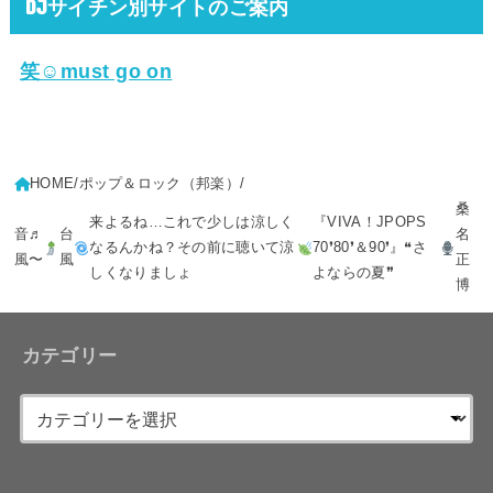
DJサイチン別サイトのご案内
笑☺must go on
HOME
ポップ＆ロック（邦楽）
桑
来よるね…これで少しは涼しく
『VIVA！JPOPS
音♬
台
名
なるんかね？その前に聴いて涼
70❜80❜＆90❜』❝さ
風〜
風
正
しくなりましょ
よならの夏❞
博
カテゴリー