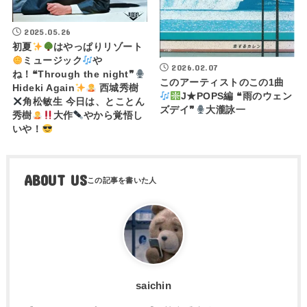
2025.05.26
初夏
はやっぱりリゾート
ミュージック
や
2026.02.07
ね！❝Through the night❞
このアーティストのこの1曲
Hideki Again
西城秀樹
J★POPS編 ❝雨のウェン
角松敏生 今日は、とことん
ズデイ❞
大瀧詠一
秀樹
大作
やから覚悟し
いや！
ABOUT US
saichin