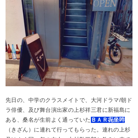
先日の、中学のクラスメイトで、大河ドラマ/朝ド
ラ俳優、及び舞台演出家の上杉祥三君に新福島に
ある、桑名が生前よく通っていた
ＢＡＲ㐂坐吽
（きざん）に連れて行ってもらった。連れの上杉