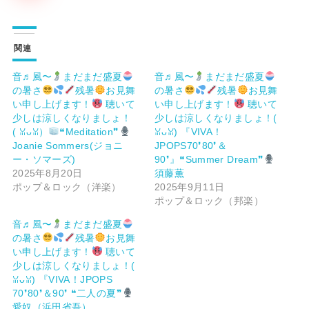
関連
音♬風〜
まだまだ盛夏
音♬風〜
まだまだ盛夏
の暑さ
残暑
お見舞
の暑さ
残暑
お見舞
い申し上げます！
聴いて
い申し上げます！
聴いて
少しは涼しくなりましょ！
少しは涼しくなりましょ！(⁠
(⁠ ⁠ꈍ⁠ᴗ⁠ꈍ）
❝Meditation❞
⁠ꈍ⁠ᴗ⁠ꈍ⁠) 『VIVA！
Joanie Sommers(ジョニ
JPOPS70❜80❜＆
ー・ソマーズ)
90❜』❝Summer Dream❞
2025年8月20日
須藤薫
ポップ＆ロック（洋楽）
2025年9月11日
ポップ＆ロック（邦楽）
音♬風〜
まだまだ盛夏
の暑さ
残暑
お見舞
い申し上げます！
聴いて
少しは涼しくなりましょ！(⁠
⁠ꈍ⁠ᴗ⁠ꈍ⁠) 『VIVA！JPOPS
70❜80❜＆90❜ ❝二人の夏❞
愛奴（浜田省吾）