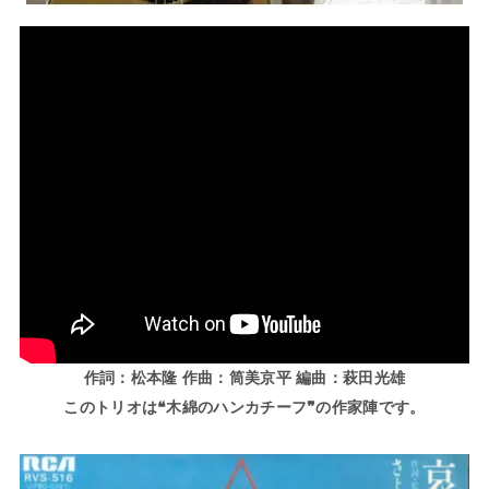
作詞：松本隆 作曲：筒美京平 編曲：萩田光雄
このトリオは❝木綿のハンカチーフ❞の作家陣です。