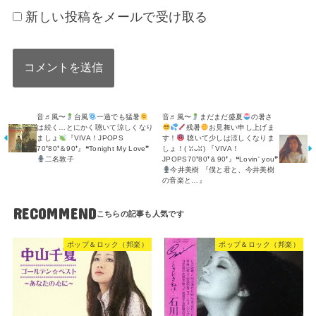
新しい投稿をメールで受け取る
音♬風〜
台風
一過でも猛暑
音♬風〜
まだまだ盛夏
の暑さ
は続く…とにかく聴いて涼しくなり
残暑
お見舞い申し上げま
ましょ
『VIVA！JPOPS
す！
聴いて少しは涼しくなりま
70❜80❜＆90❜』❝Tonight My Love❞
しょ！(⁠ ⁠ꈍ⁠ᴗ⁠ꈍ⁠) 『VIVA！
二名敦子
JPOPS70❜80❜＆90❜』❝Lovin' you❞
今井美樹 『僕と君と、今井美樹
の音楽と…』
RECOMMEND
ポップ＆ロック（邦楽）
ポップ＆ロック（邦楽）