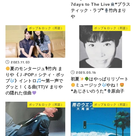
7days to The Live
❝プラス
ティック・ラブ❞
竹内まり
や
ポップ＆ロック（邦楽）
ポップ＆ロック（邦楽）
2023.11.03
夏のモンタージュ🎙竹内 ま
2025.05.16
りや《Ｊ-POP♬シティ・ポッ
初夏
はやっぱりリゾート
プ
》イントロ
〜第一声で
ミュージック
やね！
グッと！くる曲(TT)V まりや
❝あじさいのうた❞
原由子
の隠れた佳曲
ポップ＆ロック（邦楽）
ポップ＆ロック（邦楽）