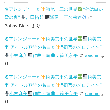
名アレンジャー♬
瀬尾一三の世界
❝外は白い
雪の夜❞
吉田拓郎
瀬尾一三名曲達
に
Bobby Black
より
名アレンジャー♬
筒美京平の世界
筒美京
平 アイドル歌謡の名曲♬
❝初恋のメロディ〜❞
小林麻美
作曲・編曲：筒美京平
に
saichin
よ
り
名アレンジャー♬
筒美京平の世界
筒美京
平 アイドル歌謡の名曲♬
❝初恋のメロディ〜❞
小林麻美
作曲・編曲：筒美京平
に
saichin
よ
り