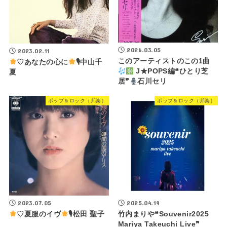
2026.03.05
2023.02.11
このアーティストのこの1曲
♡あなたの心に
🎙中山千
J★POPS編❝ひとり芝
夏
居❞
石川セリ
ポップ＆ロック（邦楽）
ポップ＆ロック（邦楽）
2023.07.05
2025.04.19
♡夏服のイヴ
🎙松田 聖子
竹内まりや❝Souvenir2025
Mariya Takeuchi Live❞