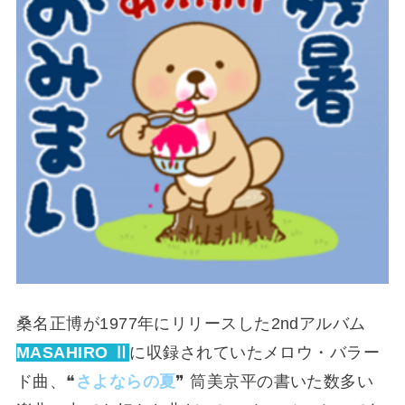
桑名正博が1977年にリリースした2ndアルバム
MASAHIRO Ⅱ
に収録されていたメロウ・バラー
ド曲、❝
さよならの夏
❞ 筒美京平の書いた数多い