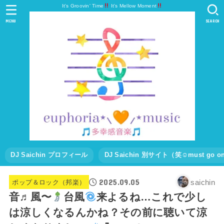
It's Groovin' Time
It's Mellow Moment
MENU
SEARCH
DJ Saichin プロフィール
DJ Saichin 別サイト（笑☺must go
2025.09.05
saichin
ポップ＆ロック（邦楽）
音♬風〜
台風
来よるね…これで少し
は涼しくなるんかね？その前に聴いて涼