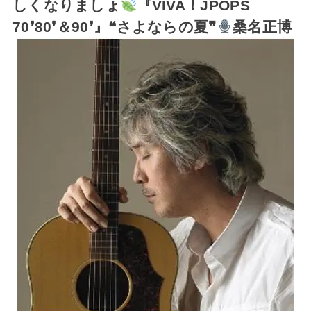
しくなりましょ
『VIVA！JPOPS
70❜80❜＆90❜』❝さよならの夏❞
桑名正博