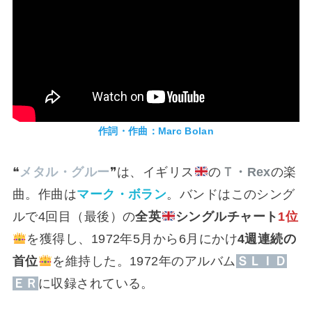
作詞・作曲：Marc Bolan
❝
メタル・グルー
❞は、イギリス
の
Ｔ
・Rex
の楽
曲。作曲は
マーク・ボラン
。バンドはこのシング
ルで4回目（最後）の
全英
シングルチャート
1位
を獲得し、1972年5月から6月にかけ
4週連続の
首位
を維持した。1972年のアルバム
ＳＬＩＤ
ＥＲ
に収録されている。