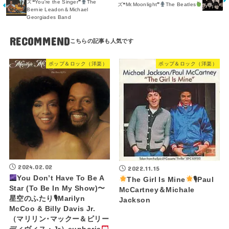
ズ❝You're the Singer❞
The
ズ❝Mr.Moonlight❞
The Beatles
Bernie Leadon＆Michael
Georgiades Band
RECOMMEND
ポップ＆ロック（洋楽）
ポップ＆ロック（洋楽）
2024.02.02
2022.11.15
You Don’t Have To Be A
The Girl Is Mine
🎙Paul
Star (To Be In My Show)〜
McCartney＆Michale
星空のふたり🎙Marilyn
Jackson
McCoo & Billy Davis Jr.
（マリリン･マックー＆ビリー