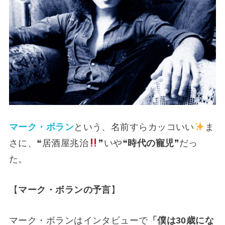
マーク・ボラン
という、名前すらカッコいい
ま
さに、❝居酒屋兆治
❞いや❝
時代の寵児
❞だっ
た。
【
マーク・ボランの予言
】
マーク・ボランはインタビューで
「僕は30歳にな