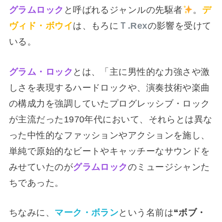
グラムロック
と呼ばれるジャンルの先駆者
。
デ
ヴィド・ボウイ
は、もろに
Ｔ.Rex
の影響を受けて
いる。
グラム・ロック
とは、「主に男性的な力強さや激
しさを表現するハードロックや、演奏技術や楽曲
の構成力を強調していたプログレッシブ・ロック
が主流だった1970年代において、それらとは異な
った中性的なファッションやアクションを施し、
単純で原始的なビートやキャッチーなサウンドを
みせていたのが
グラムロック
のミュージシャンた
ちであった。
ちなみに、
マーク・ボラン
という名前は❝
ボブ・