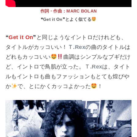
作詞・作曲：MARC BOLAN
❝Get it On❞とよく似てる
❝
Get it On
❞と同じようなイントロだけれども、
タイトルがカッコいい！
Ｔ.Rex
の曲のタイトルは
どれもカッコいい
曲調はシンプルなブギだけ
ど、イントロで鳥肌が立った。
Ｔ.Rex
は、タイト
ルもイントロも曲もファッションもとても煌びや
か
で、とにかくカッコよかった
！