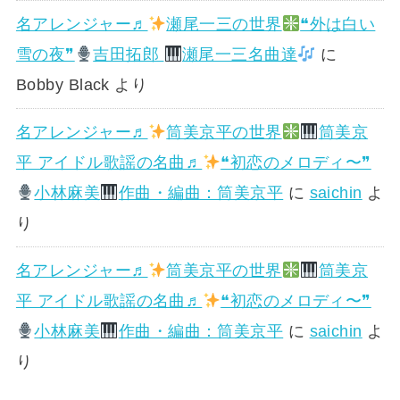
名アレンジャー♬
瀬尾一三の世界
❝外は白い
雪の夜❞
吉田拓郎
瀬尾一三名曲達
に
Bobby Black
より
名アレンジャー♬
筒美京平の世界
筒美京
平 アイドル歌謡の名曲♬
❝初恋のメロディ〜❞
小林麻美
作曲・編曲：筒美京平
に
saichin
よ
り
名アレンジャー♬
筒美京平の世界
筒美京
平 アイドル歌謡の名曲♬
❝初恋のメロディ〜❞
小林麻美
作曲・編曲：筒美京平
に
saichin
よ
り