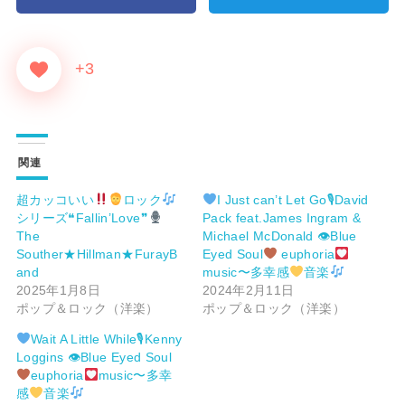
+3
関連
超カッコいい
ロック
I Just can’t Let Go🎙David
シリーズ❝Fallin’Love❞
Pack feat.James Ingram &
The
Michael McDonald 👁Blue
Souther★Hillman★FurayB
Eyed Soul
euphoria
and
music〜多幸感
音楽
2025年1月8日
2024年2月11日
ポップ＆ロック（洋楽）
ポップ＆ロック（洋楽）
Wait A Little While🎙Kenny
Loggins 👁Blue Eyed Soul
euphoria
music〜多幸
感
音楽