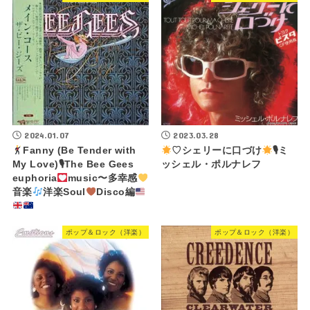
2024.01.07
2023.03.28
Fanny (Be Tender with
♡シェリーに口づけ
🎙ミ
My Love)🎙The Bee Gees
ッシェル・ポルナレフ
euphoria
music〜多幸感
音楽
洋楽Soul
Disco編
ポップ＆ロック（洋楽）
ポップ＆ロック（洋楽）