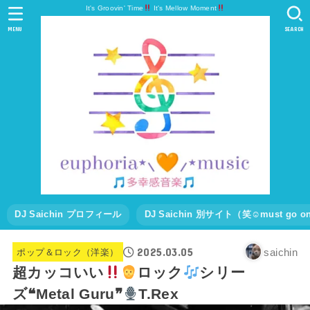
It's Groovin' Time
It's Mellow Moment
MENU
SEARCH
DJ Saichin プロフィール
DJ Saichin 別サイト（笑☺must go
2025.03.05
saichin
ポップ＆ロック（洋楽）
超カッコいい
ロック
シリー
ズ❝Metal Guru❞
T.Rex