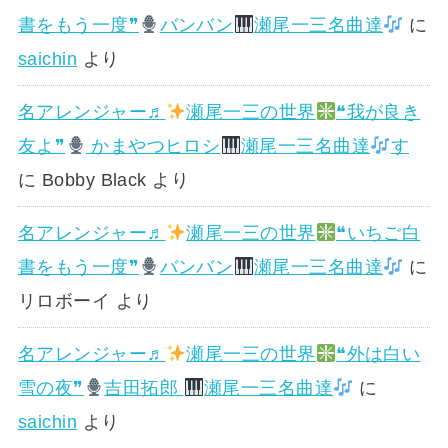
書をもう一度❞
バンバン
瀬尾一三名曲達
に
saichin
より
名アレンジャー♬
瀬尾一三の世界
❝我が良き
友よ❞
かまやつヒロシ
瀬尾一三名曲達
す
に
Bobby Black
より
名アレンジャー♬
瀬尾一三の世界
❝いちご白
書をもう一度❞
バンバン
瀬尾一三名曲達
に
リロボーイ
より
名アレンジャー♬
瀬尾一三の世界
❝外は白い
雪の夜❞
吉田拓郎
瀬尾一三名曲達
に
saichin
より