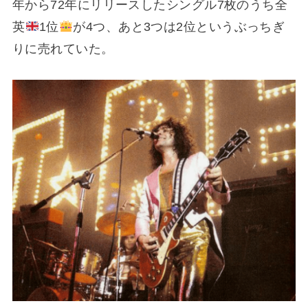
年から72年にリリースしたシングル7枚のうち全
英
1位
が4つ、あと3つは2位というぶっちぎ
りに売れていた。