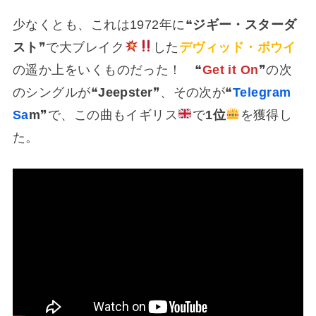
少なくとも、これは1972年に❝
ジギー・スターダ
スト
❞で大ブレイク
した
デヴィッド・ボウイ
の遥か上をいくものだった！ ❝
Get it On
❞の次
のシングルが❝
Jeepster
❞、その次が❝
Telegram
Sa
m
❞で、この曲もイギリス
で
1位
を獲得し
た。