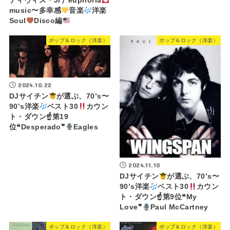
ディヴィス・Jr）euphoria
music〜多幸感
音楽
洋楽
Soul
Disco編
ポップ＆ロック（洋楽）
ポップ＆ロック（洋楽）
2024.10.22
DJサイチン
が選ぶ、70’s〜
90’s洋楽
ベスト30
カウン
ト・ダウン☝
第19
位❝Desperado❞
Eagles
2024.11.10
DJサイチン
が選ぶ、70’s〜
90’s洋楽
ベスト30
カウン
ト・ダウン☝
第9位❝My
Love❞
Paul McCartney
ポップ＆ロック（洋楽）
ポップ＆ロック（洋楽）