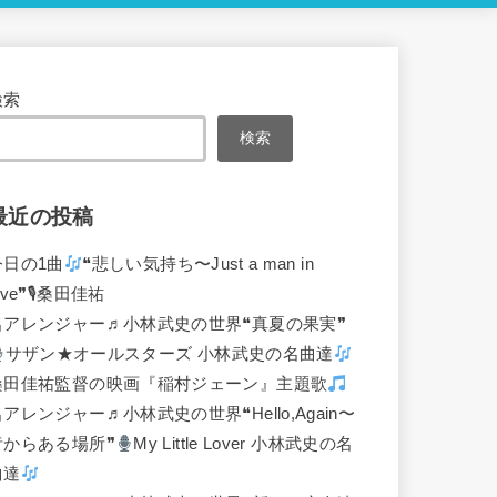
検索
検索
最近の投稿
今日の1曲
❝悲しい気持ち〜Just a man in
ove❞🎙桑田佳祐
名アレンジャー♬
小林武史の世界❝真夏の果実❞
サザン★オールスターズ 小林武史の名曲達
桑田佳祐監督の映画『稲村ジェーン』主題歌
名アレンジャー♬
小林武史の世界❝Hello,Again〜
昔からある場所❞
My Little Lover 小林武史の名
曲達