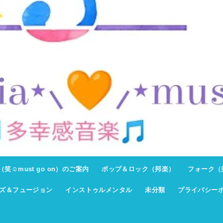
ト（笑☺must go on）のご案内
ポップ＆ロック（邦楽）
フォーク（
ズ＆フュージョン
インストゥルメンタル
未分類
プライバシー