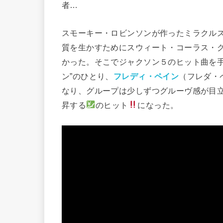
者…
スモーキー・ロビンソンが作ったミラクル
質を生かすためにスウィート・コーラス・
かった。そこでジャクソン５のヒット曲を手
ン”のひとり、
フレディ・ペイン
（フレダ・
なり、グループは少しずつグルーヴ感が目立ち
昇する
のヒット
になった。