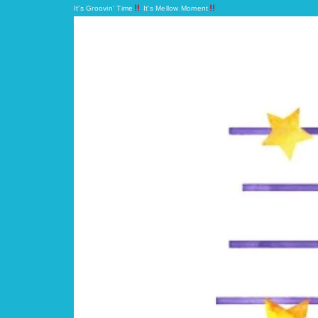
It's Groovin' Time
It's Mellow Moment