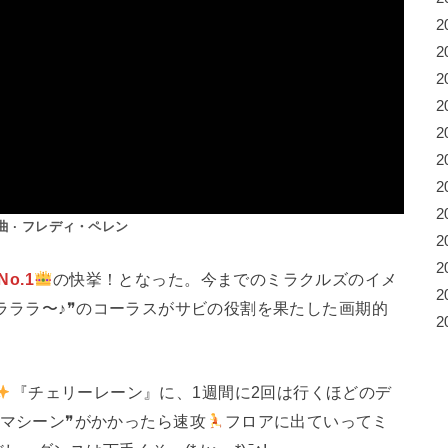
2
2
2
2
2
2
2
2
曲 · フレディ・ペレン
2
2
No.1
の快挙！となった。今までのミラクルズのイメ
2
❝ラララ〜♪❞のコーラスがサビの役割を果たした画期的
2
『チェリーレーン』に、1週間に2回は行くほどのデ
・マシーン❞がかかったら速攻
フロアに出ていってミ