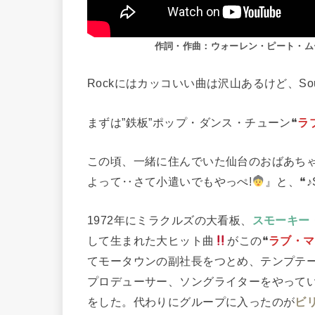
作詞・作曲：ウォーレン・ピート・ム
Rockにはカッコいい曲は沢山あるけど、Sou
まずは”鉄板”ポップ・ダンス・チューン❝
ラ
この頃、一緒に住んでいた仙台のおばあち
よって‥さて小遣いでもやっぺ!
』と、❝♪Sh
1972年にミラクルズの大看板、
スモーキー
して生まれた大ヒット曲
がこの❝
ラブ・マ
てモータウンの副社長をつとめ、テンプテ
プロデューサー、ソングライターをやって
をした。代わりにグループに入ったのが
ビ