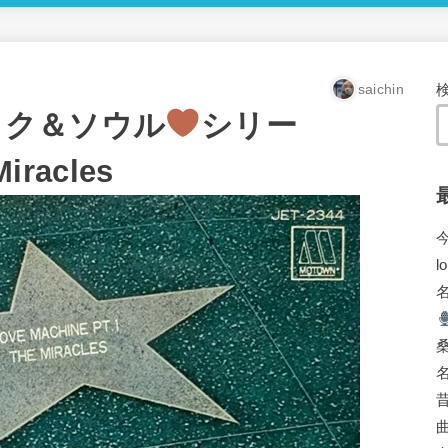
saichin
ック＆ソウル
シリー
Miracles
l