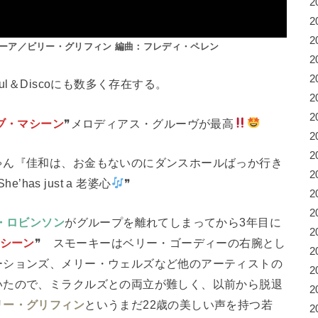
2
2
2
ーア／ビリー・グリフィン 編曲：フレディ・ペレン
2
2
l＆Discoにも数多く存在する。
2
2
ブ・マシーン
❞メロディアス・グルーヴが最高
2
2
ゃん『佳和は、お金もないのにダンスホールばっか行き
2
e’has just a 老婆心
❞
2
2
・ロビンソン
がグループを離れてしまってから3年目に
2
シーン
❞ スモーキーはベリー・ゴーディーの右腕とし
2
ーションズ、メリー・ウェルズなど他のアーティストの
2
いたので、ミラクルズとの両立が難しく、以前から脱退
2
リー・グリフィン
というまだ22歳の美しい声を持つ若
2