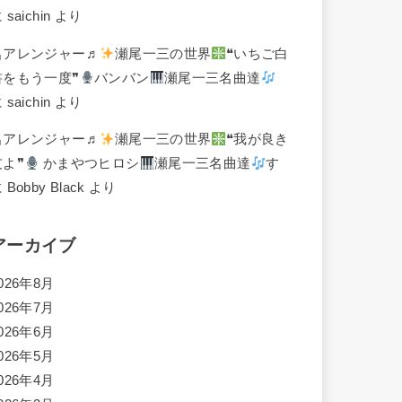
に
saichin
より
名アレンジャー♬
瀬尾一三の世界
❝いちご白
書をもう一度❞
バンバン
瀬尾一三名曲達
に
saichin
より
名アレンジャー♬
瀬尾一三の世界
❝我が良き
友よ❞
かまやつヒロシ
瀬尾一三名曲達
す
に
Bobby Black
より
アーカイブ
026年8月
026年7月
026年6月
026年5月
026年4月