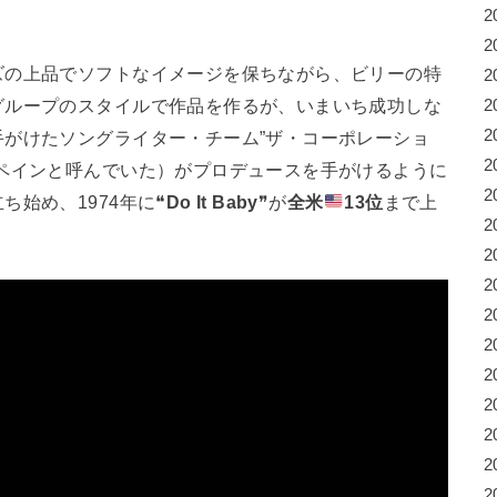
2
2
ズの上品でソフトなイメージを保ちながら、ビリーの特
2
グループのスタイルで作品を作るが、いまいち成功しな
2
2
がけたソングライター・チーム”ザ・コーポレーショ
2
ペインと呼んでいた）がプロデュースを手がけるように
2
始め、1974年に❝
Do It Baby
❞が
全米
13位
まで上
2
2
2
2
2
2
2
2
2
2