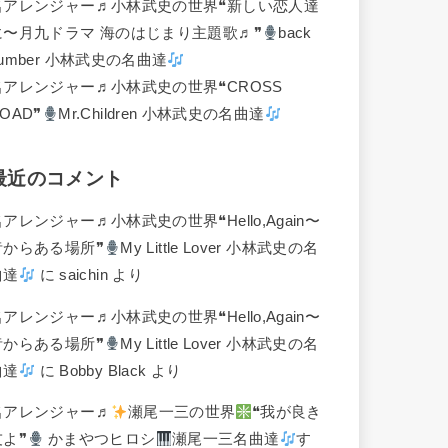
名アレンジャー♬
小林武史の世界❝新しい恋人達
に〜月九ドラマ 海のはじまり主題歌♬❞
back
umber 小林武史の名曲達
名アレンジャー♬
小林武史の世界❝CROSS
OAD❞
Mr.Children 小林武史の名曲達
最近のコメント
名アレンジャー♬
小林武史の世界❝Hello,Again〜
昔からある場所❞
My Little Lover 小林武史の名
曲達
に
saichin
より
名アレンジャー♬
小林武史の世界❝Hello,Again〜
昔からある場所❞
My Little Lover 小林武史の名
曲達
に
Bobby Black
より
名アレンジャー♬
瀬尾一三の世界
❝我が良き
友よ❞
かまやつヒロシ
瀬尾一三名曲達
す