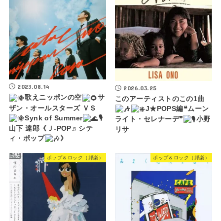
2023.08.14
2026.03.25
歌えニッポンの空
サ
このアーティストのこの1曲
ザン・オールスターズ ＶＳ
J★POPS編❝ムーン
Synk of Summer
🎙
ライト・セレナーデ❞
小野
山下 達郎《Ｊ-POP♬シテ
リサ
ィ・ポップ
》
ポップ＆ロック（邦楽）
ポップ＆ロック（邦楽）