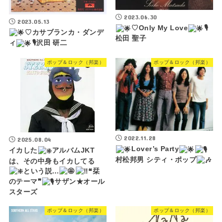
2023.06.30
2023.05.13
♡Only My Love
🎙
♡カサブランカ・ダンデ
松田 聖子
ィ
🎙沢田 研二
ポップ＆ロック（邦楽）
ポップ＆ロック（邦楽）
2022.11.28
2025.08.04
Lover’s Party
イカした
アルバムJKT
村松邦男 シティ・ポップ
は、その中身もイカしてる
という説…
❝栞
のテーマ❞
サザン★オール
スターズ
ポップ＆ロック（邦楽）
ポップ＆ロック（邦楽）