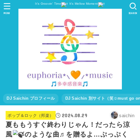
It's Groovin' Time
It's Mellow Moment
MENU
SEARCH
DJ Saichin プロフィール
DJ Saichin 別サイト（笑☺must go
2024.08.29
saichin
ポップ＆ロック（邦楽）
夏ももうすぐ終わりじゃん！だったら涼
風
のような曲♬を贈るよ…ぷっぷく