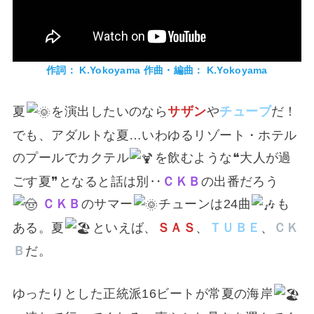
作詞： K.Yokoyama 作曲・編曲： K.Yokoyama
夏
を演出したいのなら
サザン
や
チューブ
だ！
でも、アダルトな夏…いわゆるリゾート・ホテル
のプールでカクテル
を飲むような❝大人が過
ごす夏❞となると話は別‥
ＣＫＢ
の出番だろう
ＣＫＢ
のサマー
チューンは24曲
も
ある。夏
といえば、
ＳＡＳ
、
ＴＵＢＥ
、
ＣＫ
Ｂ
だ。
ゆったりとした正統派16ビートが常夏の海岸