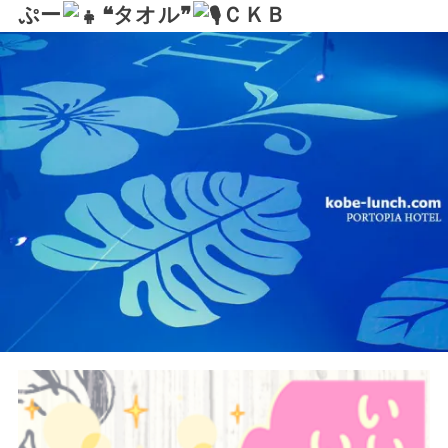
ぷー
❝タオル❞
ＣＫＢ