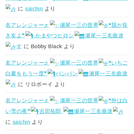
に
saichin
より
名アレンジャー♬
瀬尾一三の世界
❝我が良
き友よ❞
かまやつヒロシ
瀬尾一三名曲達
す
に
Bobby Black
より
名アレンジャー♬
瀬尾一三の世界
❝いちご
白書をもう一度❞
バンバン
瀬尾一三名曲達
に
リロボーイ
より
名アレンジャー♬
瀬尾一三の世界
❝外は白
い雪の夜❞
吉田拓郎
瀬尾一三名曲達
に
saichin
より