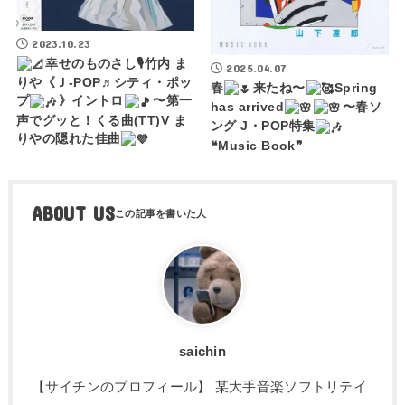
2023.10.23
幸せのものさし🎙竹内 ま
2025.04.07
りや《Ｊ-POP♬シティ・ポッ
春
来たね〜
Spring
プ
》イントロ
〜第一
has arrived
〜春ソ
声でグッと！くる曲(TT)V ま
ング J・POP特集
りやの隠れた佳曲
❝Music Book❞
ABOUT US
saichin
【サイチンのプロフィール】 某大手音楽ソフトリテイ