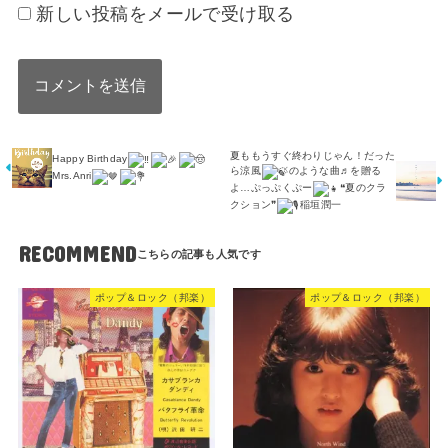
新しい投稿をメールで受け取る
夏ももうすぐ終わりじゃん！だった
Happy Birthday
ら涼風
のような曲♬を贈る
Mrs.Anri
よ…ぷっぷくぷー
❝夏のクラ
クション❞
稲垣潤一
RECOMMEND
ポップ＆ロック（邦楽）
ポップ＆ロック（邦楽）