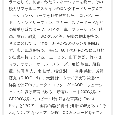
ラーとして、長きにわたりマネージャーを務め、その
後カリフォルニアスタイルのロングボードサーフ＆フ
ァッション･ショップを12年経営した。 ロングボー
ド、ウィンドサーフィン、スキー、スノーボードなど
の横乗り系スポーツ、バイク、車、ファッション、映
画、旅行、雑貨、B級グルメ等、多岐の趣味を持つ。
音楽に関しては、洋楽、J−POPSのジャンルを問わ
ず、広い知識を持つ。 特に、80年代J−POPSには無類
の知識を持っている。 ユーミン、山下 達郎、竹内 ま
りや、サザン・オール・スターズ、角松 敏生、須藤
薫、村田 和人、南 佳孝、稲垣 潤一、今井 美樹、芳野
藤丸（SHOGUN）、大瀧 詠一＆ナイアガラ関連etc…
洋楽では70‘sフォーク・ロック、80‘sAOR、フュージ
ョンの知識は豊富である。 所有レコード2000枚以上、
CD2000枚以上。(ピーク時) 好きな言葉は"Free＆
Easy"と"POP" 座右の銘は"明日は明日の風が吹く" そ
んな"ポップ"なウェア、雑貨、CD＆レコードをヤフオ