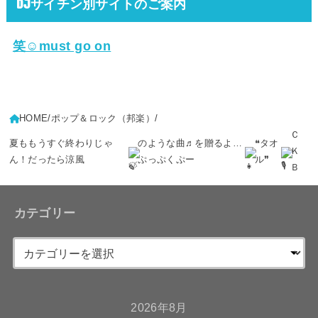
DJサイチン別サイトのご案内
笑☺must go on
HOME
ポップ＆ロック（邦楽）
Ｃ
夏ももうすぐ終わりじゃ
のような曲♬を贈るよ…
❝タオ
Ｋ
ん！だったら涼風
ぷっぷくぷー
ル❞
Ｂ
カテゴリー
2026年8月