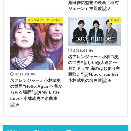
桑田佳祐監督の映画『稲村
ジェーン』主題歌
ポップ＆ロック（邦楽）
未分類
2026.08.04
名アレンジャー♬
小林武史
の世界❝新しい恋人達に〜
月九ドラマ 海のはじまり主
2026.08.05
題歌♬❞
back number
小林武史の名曲達
名アレンジャー♬
小林武史
の世界❝Hello,Again〜昔か
らある場所❞
My Little
Lover 小林武史の名曲達