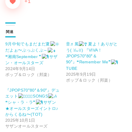
+1
関連
9月中旬でもまだまだ夏
音♬風
夏よ！ありがと
だよぉ〜ぷっぷくぷ～
う(⁠ ⁠ꈍ⁠ᴗ⁠ꈍ⁠) 『VIVA！
JPOPS70❜80❜＆
❝湘南September ❞
サザ
90❜』❝Remember Me❞
ン・オールスターズ
TUBE
2024年9月14日
2025年9月19日
ポップ＆ロック（邦楽）
ポップ＆ロック（邦楽）
『JPOPS70❜80❜＆90❜』デュ
エット
SONGS
❝シャ・ラ・ラ❞
サザン
★オールスターズイントロ♪
からくるね〜(TOT)
2025年10月1日
サザンオールスターズ