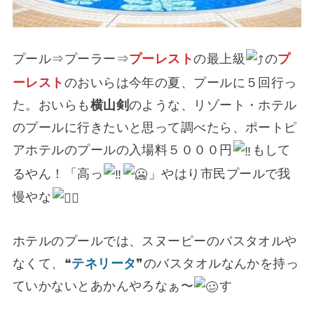
プール⇒プーラー⇒
プーレスト
の最上級
の
プ
ーレスト
のおいらは今年の夏、プールに５回行っ
た。おいらも
横山剣
のような、リゾート・ホテル
のプールに行きたいと思って調べたら、ポートピ
アホテルのプールの入場料５０００円
もして
るやん！「高っ
」やはり市民プールで我
慢やな
ホテルのプールでは、スヌーピーのバスタオルや
なくて、❝
テネリータ
❞のバスタオルなんかを持っ
ていかないとあかんやろなぁ〜
す