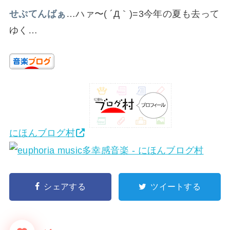
せぷてんば
ぁ
…ハァ〜( ´Д｀)=3今年の夏も去って
ゆく…
にほんブログ村
シェアする
ツイートする