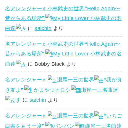
名アレンジャー♬
小林武史の世界❝Hello,Again〜
昔からある場所❞
My Little Lover 小林武史の名
曲達
に
saichin
より
名アレンジャー♬
小林武史の世界❝Hello,Again〜
昔からある場所❞
My Little Lover 小林武史の名
曲達
に
Bobby Black
より
名アレンジャー♬
瀬尾一三の世界
❝我が良
き友よ❞
かまやつヒロシ
瀬尾一三名曲達
す
に
saichin
より
名アレンジャー♬
瀬尾一三の世界
❝いちご
白書をもう一度❞
バンバン
瀬尾一三名曲達