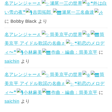
名アレンジャー♬
瀬尾一三の世界
❝外は白
い雪の夜❞
吉田拓郎
瀬尾一三名曲達
に
Bobby Black
より
名アレンジャー♬
筒美京平の世界
筒
美京平 アイドル歌謡の名曲♬
❝初恋のメロデ
ィ〜❞
小林麻美
作曲・編曲：筒美京平
に
saichin
より
名アレンジャー♬
筒美京平の世界
筒
美京平 アイドル歌謡の名曲♬
❝初恋のメロデ
ィ〜❞
小林麻美
作曲・編曲：筒美京平
に
saichin
より