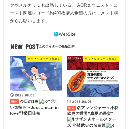
クやメルカリにも出品している。 AOR＆ウェスト・コ
ースト関連レコード約400枚購入希望の方はコメント欄
からお願いします。
NEW POST
ポップ＆ロック（邦楽）
ポップ＆ロック（邦楽）
2026.08.08
今日の1曲
❝悲し
2026.08.07
い気持ち〜Just a man in
名アレンジャー♬
小林
love❞🎙桑田佳祐
武史の世界❝真夏の果実❞
サザン★オールスター
ズ 小林武史の名曲達