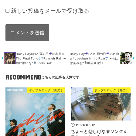
新しい投稿をメールで受け取る
Rainy DayHello 雨の日
の名曲♬
Rainy Day
Hello 雨の日
の名曲
The Final Tune
❝Rain oh Rain〜
♬❝Laughter in the Rain
〜雨に
雨に願いを❞
Fools Gold
微笑みを❞
崎谷健次郎
RECOMMEND
ポップ＆ロック（邦楽）
ポップ＆ロック（邦楽）
2024.05.01
ちょっと悲しげな春ソング♬