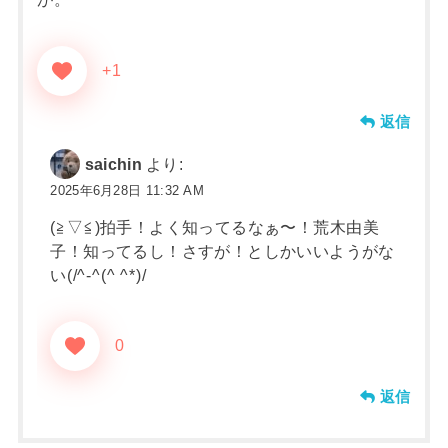
+1
返信
saichin
より:
2025年6月28日 11:32 AM
(⁠≧⁠▽⁠≦⁠)拍手！よく知ってるなぁ〜！荒木由美
子！知ってるし！さすが！としかいいようがな
い(⁠/⁠^⁠-⁠^⁠(⁠^⁠ ⁠^⁠*⁠)⁠/
0
返信