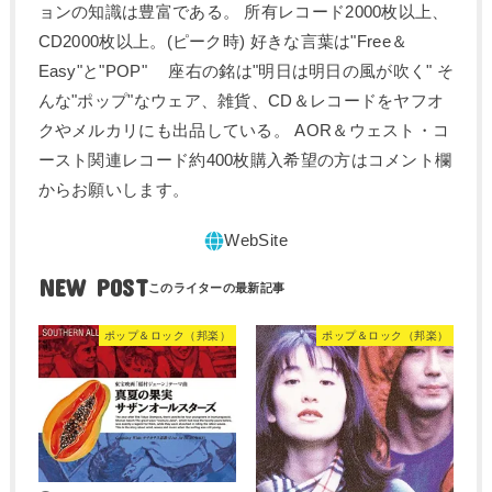
ョンの知識は豊富である。 所有レコード2000枚以上、
CD2000枚以上。(ピーク時) 好きな言葉は"Free＆
Easy"と"POP" 座右の銘は"明日は明日の風が吹く" そ
んな"ポップ"なウェア、雑貨、CD＆レコードをヤフオ
クやメルカリにも出品している。 AOR＆ウェスト・コ
ースト関連レコード約400枚購入希望の方はコメント欄
からお願いします。
NEW POST
ポップ＆ロック（邦楽）
ポップ＆ロック（邦楽）