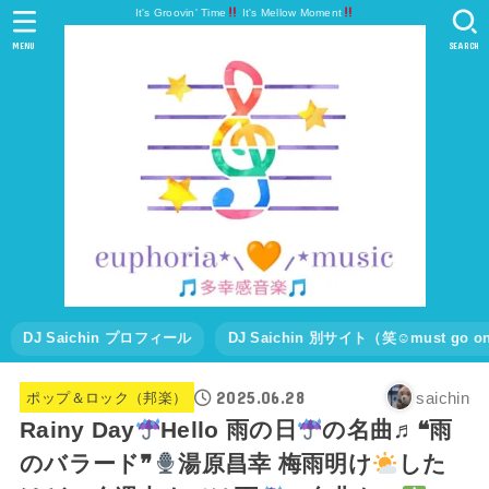
It's Groovin' Time
It's Mellow Moment
MENU
SEARCH
DJ Saichin プロフィール
DJ Saichin 別サイト（笑☺must go
2025.06.28
saichin
ポップ＆ロック（邦楽）
Rainy Day
Hello 雨の日
の名曲♬❝雨
のバラード❞
湯原昌幸 梅雨明け
した