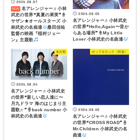
2026.08.07
名アレンジャー♬
小林
2026.08.05
武史の世界❝真夏の果実❞
名アレンジャー♬
小林武史
サザン★オールスターズ 小
の世界❝Hello,Again〜昔か
林武史の名曲達
桑田佳祐
らある場所❞
My Little
監督の映画『稲村ジェー
Lover 小林武史の名曲達
ン』主題歌
未分類
ポップ＆ロック（邦楽）
2026.08.04
名アレンジャー♬
小林武史
の世界❝新しい恋人達に〜
月九ドラマ 海のはじまり主
2026.08.02
題歌♬❞
back number 小
林武史の名曲達
名アレンジャー♬
小林武史
の世界❝CROSS ROAD❞
Mr.Children 小林武史の名
曲達