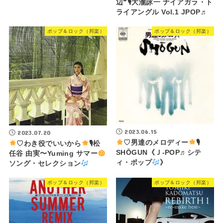
辺❞🎙大瀧詠一 ナイアガラ・ト
ライアングル Vol.1 JPOP♬
ポップ＆ロック（邦楽）
ポップ＆ロック（邦楽）
2023.06.15
2023.07.20
♡男達のメロディー
🎙
♡わき役でいいから
🎙松
SHŌGUN《Ｊ-POP♬シテ
任谷 由実〜Yuming サマー
ィ・ポップ
》
ソング・セレクション
ポップ＆ロック（邦楽）
ポップ＆ロック（邦楽）