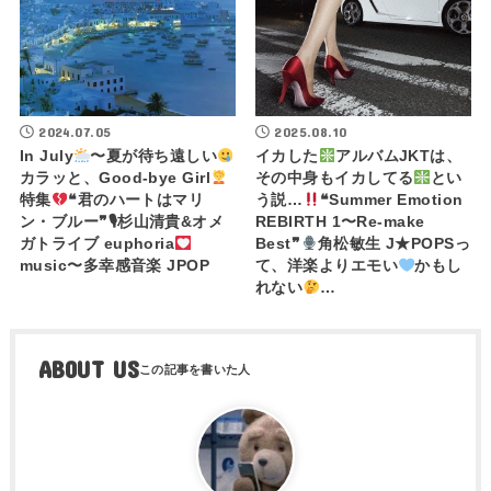
2024.07.05
2025.08.10
In July
〜夏が待ち遠しい
イカした
アルバムJKTは、
カラッと、Good-bye Girl
その中身もイカしてる
とい
特集
❝君のハートはマリ
う説…
❝Summer Emotion
ン・ブルー❞🎙杉山清貴&オメ
REBIRTH 1〜Re-make
ガトライブ euphoria
Best❞
角松敏生 J★POPSっ
music〜多幸感音楽 JPOP
て、洋楽よりエモい
かもし
れない
…
ABOUT US