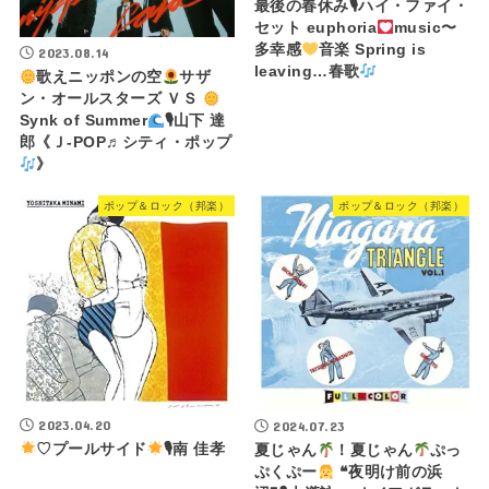
最後の春休み🎙ハイ・ファイ・
セット euphoria
music〜
多幸感
音楽 Spring is
2023.08.14
leaving…春歌
歌えニッポンの空
サザ
ン・オールスターズ ＶＳ
Synk of Summer
🎙山下 達
郎《Ｊ-POP♬シティ・ポップ
》
ポップ＆ロック（邦楽）
ポップ＆ロック（邦楽）
2023.04.20
2024.07.23
♡プールサイド
🎙南 佳孝
夏じゃん
！夏じゃん
ぷっ
ぷくぷー
❝夜明け前の浜