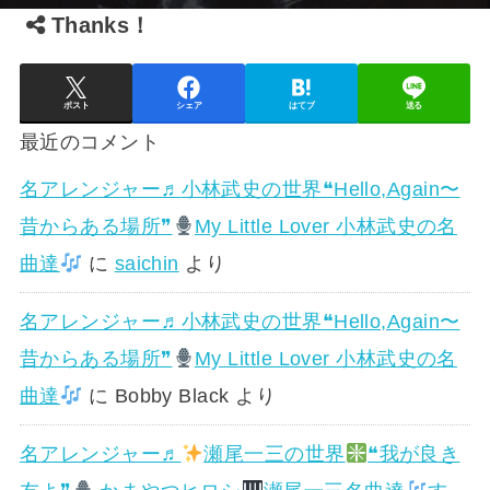
Thanks！
ポスト
シェア
はてブ
送る
最近のコメント
名アレンジャー♬
小林武史の世界❝Hello,Again〜
昔からある場所❞
My Little Lover 小林武史の名
曲達
に
saichin
より
名アレンジャー♬
小林武史の世界❝Hello,Again〜
昔からある場所❞
My Little Lover 小林武史の名
曲達
に
Bobby Black
より
名アレンジャー♬
瀬尾一三の世界
❝我が良き