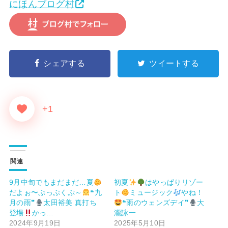
にほんブログ村
シェアする
ツイートする
+1
関連
9月中旬でもまだまだ…夏
初夏
はやっぱりリゾー
だよぉ〜ぷっぷくぷ～
❝九
ト
ミュージック
やね！
月の雨❞
太田裕美 真打ち
❝雨のウェンズデイ❞
大
登場
かっ…
瀧詠一
2024年9月19日
2025年5月10日