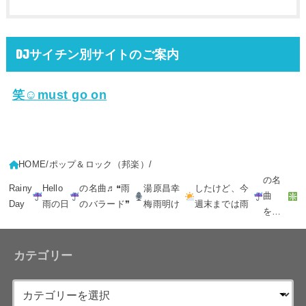
DJサイチン別サイトのご案内
笑☺must go on
HOME
ポップ＆ロック（邦楽）
の名
Rainy
Hello
の名曲♬❝雨
湯原昌幸
したけど、今
曲
Day
雨の日
のバラード❞
梅雨明け
週末までは雨
を…
カテゴリー