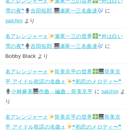
名アレンジャー♬
瀬尾一三の世界
❝外は白い
雪の夜❞
吉田拓郎
瀬尾一三名曲達
に
saichin
より
名アレンジャー♬
瀬尾一三の世界
❝外は白い
雪の夜❞
吉田拓郎
瀬尾一三名曲達
に
Bobby Black
より
名アレンジャー♬
筒美京平の世界
筒美京
平 アイドル歌謡の名曲♬
❝初恋のメロディ〜❞
小林麻美
作曲・編曲：筒美京平
に
saichin
よ
り
名アレンジャー♬
筒美京平の世界
筒美京
平 アイドル歌謡の名曲♬
❝初恋のメロディ〜❞