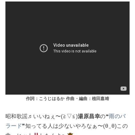
作詞：
こうじはるか
作曲・編曲：植田嘉靖
昭和歌謡♬いいねぇ〜(⁠≧⁠▽⁠≦⁠)
湯原昌幸
の❝
雨のバ
ラード
❞知ってる人は少ないやろなぁ〜(⁠θ⁠‿⁠θ⁠)この