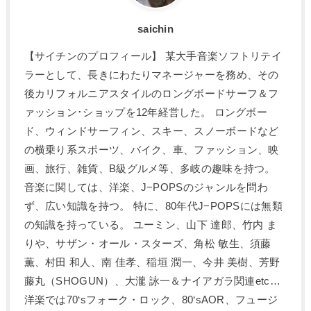
saichin
【サイチンのプロフィール】 某大手音楽ソフトリテイ
ラーとして、長きにわたりマネージャーを務め、その
後カリフォルニアスタイルのロングボードサーフ＆フ
ァッション･ショップを12年経営した。 ロングボー
ド、ウィンドサーフィン、スキー、スノーボードなど
の横乗り系スポーツ、バイク、車、ファッション、映
画、旅行、雑貨、B級グルメ等、多岐の趣味を持つ。
音楽に関しては、洋楽、J−POPSのジャンルを問わ
ず、広い知識を持つ。 特に、80年代J−POPSには無類
の知識を持っている。 ユーミン、山下 達郎、竹内 ま
りや、サザン・オール・スターズ、角松 敏生、須藤
薫、村田 和人、南 佳孝、稲垣 潤一、今井 美樹、芳野
藤丸（SHOGUN）、大瀧 詠一＆ナイアガラ関連etc…
洋楽では70‘sフォーク・ロック、80‘sAOR、フュージ