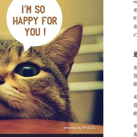
n
R
の