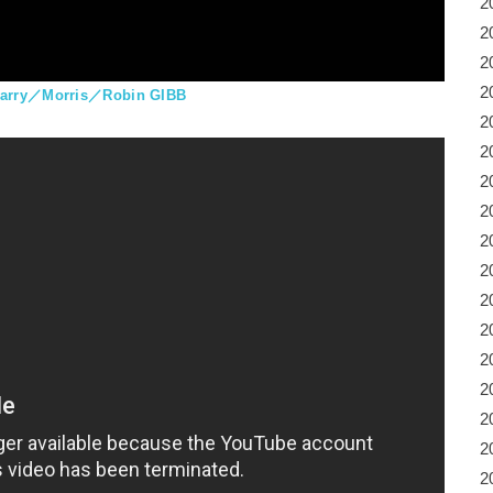
2
2
2
2
y／Morris／Robin GIBB
2
2
2
2
2
2
2
2
2
2
2
2
2