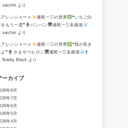
に
saichin
より
名アレンジャー♬
瀬尾一三の世界
❝いちご白
書をもう一度❞
バンバン
瀬尾一三名曲達
に
saichin
より
名アレンジャー♬
瀬尾一三の世界
❝我が良き
友よ❞
かまやつヒロシ
瀬尾一三名曲達
す
に
Bobby Black
より
アーカイブ
026年8月
026年7月
026年6月
026年5月
026年4月