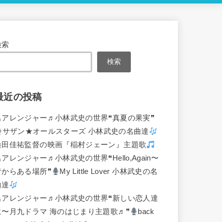
検索
検索
最近の投稿
名アレンジャー♬
小林武史の世界❝真夏の果実❞
サザン★オールスターズ 小林武史の名曲達
桑田佳祐監督の映画『稲村ジェーン』主題歌
名アレンジャー♬
小林武史の世界❝Hello,Again〜
昔からある場所❞
My Little Lover 小林武史の名
曲達
名アレンジャー♬
小林武史の世界❝新しい恋人達
に〜月九ドラマ 海のはじまり主題歌♬❞
back