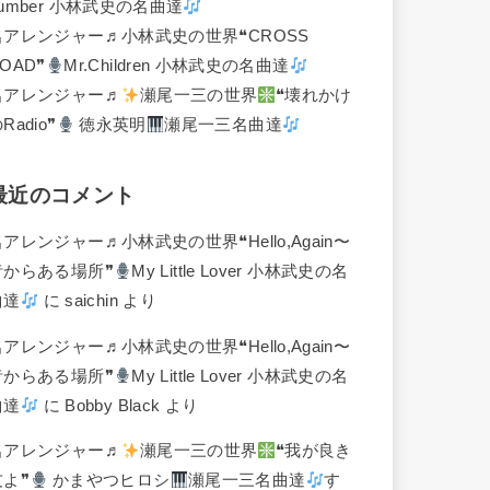
umber 小林武史の名曲達
名アレンジャー♬
小林武史の世界❝CROSS
OAD❞
Mr.Children 小林武史の名曲達
名アレンジャー♬
瀬尾一三の世界
❝壊れかけ
Radio❞
徳永英明
瀬尾一三名曲達
最近のコメント
名アレンジャー♬
小林武史の世界❝Hello,Again〜
昔からある場所❞
My Little Lover 小林武史の名
曲達
に
saichin
より
名アレンジャー♬
小林武史の世界❝Hello,Again〜
昔からある場所❞
My Little Lover 小林武史の名
曲達
に
Bobby Black
より
名アレンジャー♬
瀬尾一三の世界
❝我が良き
友よ❞
かまやつヒロシ
瀬尾一三名曲達
す