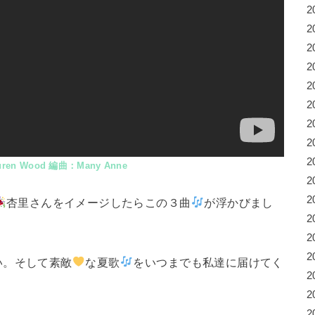
2
2
2
2
2
2
2
2
2
en Wood 編曲：Many Anne
2
2
杏里さんをイメージしたらこの３曲
が浮かびまし
2
2
2
い。そして素敵
な夏歌
をいつまでも私達に届けてく
2
2
2