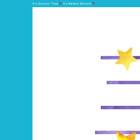
It's Groovin' Time
It's Mellow Moment