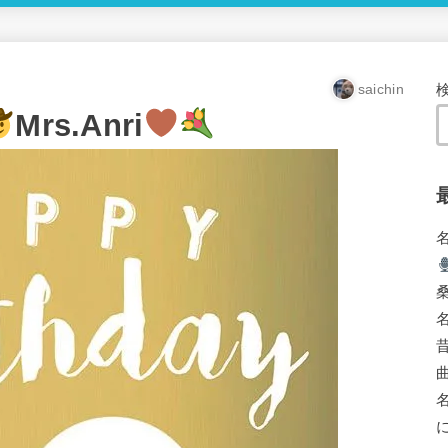
saichin
Mrs.Anri