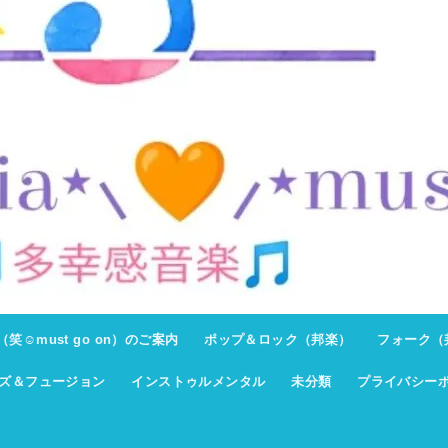
ト（笑☺must go on）のご案内
ポップ＆ロック（邦楽）
フォーク（
ズ＆フュージョン
インストゥルメンタル
未分類
プライバシー