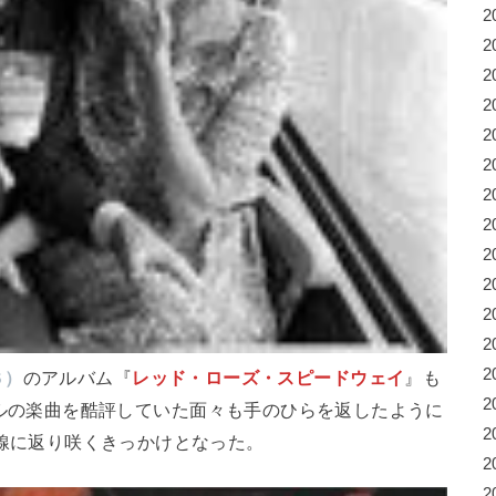
2
2
2
2
2
2
2
2
2
2
2
2
2
Ｓ）
のアルバム『
レッド・ローズ・スピードウェイ
』も
2
ルの楽曲を酷評していた面々も手のひらを返したように
2
線に返り咲くきっかけとなった。
2
2