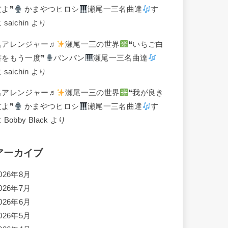
友よ❞
かまやつヒロシ
瀬尾一三名曲達
す
に
saichin
より
名アレンジャー♬
瀬尾一三の世界
❝いちご白
書をもう一度❞
バンバン
瀬尾一三名曲達
に
saichin
より
名アレンジャー♬
瀬尾一三の世界
❝我が良き
友よ❞
かまやつヒロシ
瀬尾一三名曲達
す
に
Bobby Black
より
アーカイブ
026年8月
026年7月
026年6月
026年5月