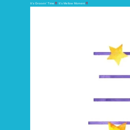
It's Groovin' Time
It's Mellow Moment