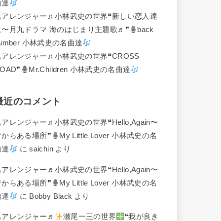
曲達
名アレンジャー♬
小林武史の世界❝新しい恋人達
に〜月九ドラマ 海のはじまり主題歌♬❞
back
umber 小林武史の名曲達
名アレンジャー♬
小林武史の世界❝CROSS
OAD❞
Mr.Children 小林武史の名曲達
最近のコメント
名アレンジャー♬
小林武史の世界❝Hello,Again〜
昔からある場所❞
My Little Lover 小林武史の名
曲達
に
saichin
より
名アレンジャー♬
小林武史の世界❝Hello,Again〜
昔からある場所❞
My Little Lover 小林武史の名
曲達
に
Bobby Black
より
名アレンジャー♬
瀬尾一三の世界
❝我が良き