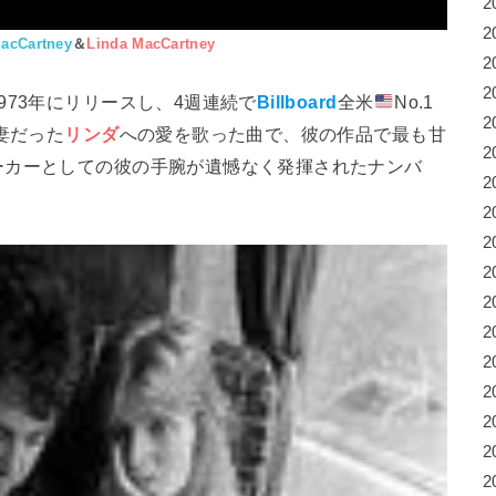
2
2
acCartney
＆
Linda MacCartney
2
2
973年にリリースし、4週連続で
Billboard
全米
No.1
2
妻だった
リンダ
への愛を歌った曲で、彼の作品で最も甘
2
ーカーとしての彼の手腕が遺憾なく発揮されたナンバ
2
2
2
2
2
2
2
2
2
2
2