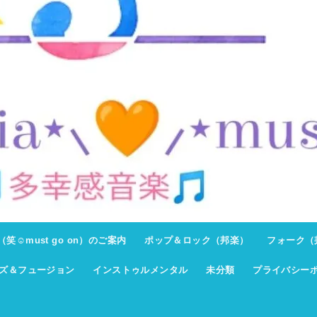
ト（笑☺must go on）のご案内
ポップ＆ロック（邦楽）
フォーク（
ズ＆フュージョン
インストゥルメンタル
未分類
プライバシー