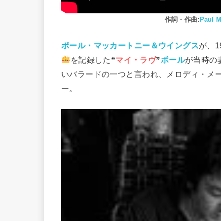
作詞・作曲:
Paul M
ポール・マッカートニー＆ウイングス
が、1
を記録した❝
マイ・ラヴ
❞
ポール
が当時の
いバラードの一つと言われ、メロディ・メ
ー。