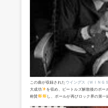
この曲が収録された
ウイングス
（ＷＩＮＧ
大成功
を収め、ビートルズ解散後のポー
称賛
し、ポールが再びロック界の第一