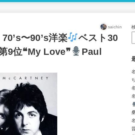
saichin
0’s〜90’s洋楽
ベスト30
第9位❝My Love❞
Paul
ち